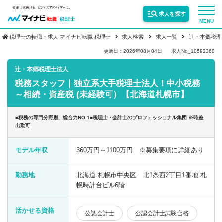
求人を探す
MENU
税理士の転職・求人 マイナビ転職 税理士
求人検索
求人一覧
辻・本郷税理
サービス紹介
更新日：2026年08月04日
求人No_10592360
辻・本郷税理士法人
税務スタッフ｜独立系大手税理士法人！中小税務
転職お役立ち情報
～相続・資産税 (未経験可）【北海道札幌市】
業界情報
■税務の専門分野別、総合力NO.1■税理士・会計士のプロフェッショナル集団 ※時差
出勤可
求人情報
モデル年収
360万円～1100万円 ※募集要項に詳細あり
勤務地
北海道 札幌市中央区 北1条西2丁目1番地 札
幌時計台ビル6階
活かせる資格
公認会計士
公認会計士試験合格