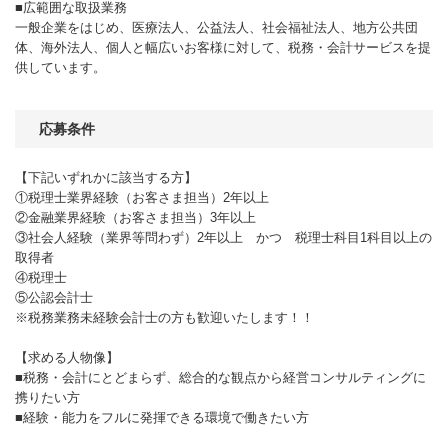
■広範囲な取扱業務
一般企業をはじめ、医療法人、公益法人、社会福祉法人、地方公共団
体、海外法人、個人と幅広いお客様に対して、税務・会計サービスを提
供しています。
応募条件
【下記いずれかに該当する方】
①税理士業界経験（お客さま担当）2年以上
②金融業界経験（お客さま担当）3年以上
③社会人経験（業界等問わず）2年以上 かつ 税理士科目1科目以上の
取得者
④税理士
⑤公認会計士
※税務業務未経験会計士の方も歓迎いたします！！
【求める人物像】
■税務・会計にとどまらず、総合的な観点から経営コンサルティングに
携りたい方
■経験・能力をフルに発揮できる環境で働きたい方