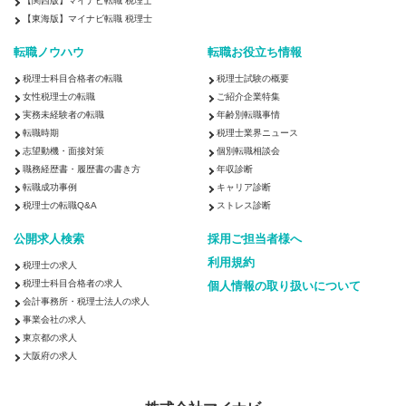
【関西版】マイナビ転職 税理士
【東海版】マイナビ転職 税理士
転職ノウハウ
転職お役立ち情報
税理士科目合格者の転職
税理士試験の概要
女性税理士の転職
ご紹介企業特集
実務未経験者の転職
年齢別転職事情
転職時期
税理士業界ニュース
志望動機・面接対策
個別転職相談会
職務経歴書・履歴書の書き方
年収診断
転職成功事例
キャリア診断
税理士の転職Q&A
ストレス診断
公開求人検索
採用ご担当者様へ
利用規約
税理士の求人
税理士科目合格者の求人
個人情報の取り扱いについて
会計事務所・税理士法人の求人
事業会社の求人
東京都の求人
大阪府の求人