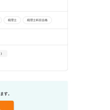
税理士
税理士科目合格
り）
ます。