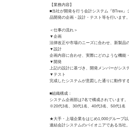
【業務内容】
■当社が開発を行う会計システム『BTre
品開発の企画・設計・テスト等を行います
＜仕事の流れ＞
▼企画
法律改正や市場のニーズに合わせ、新製品
▼設計
企画内容に合わせ、実際にどのような機能
▼開発
上記の設計に基づき、開発メンバーがシス
▼テスト
完成したシステムが意図した通りに動作す
■組織構成：
システム企画部は7名で構成されています。
※20代3名、30代1名、40代3名、50代1名
★大手・上場企業をはじめ1,000グループ
連結会計システムのパイオニアである当社。『