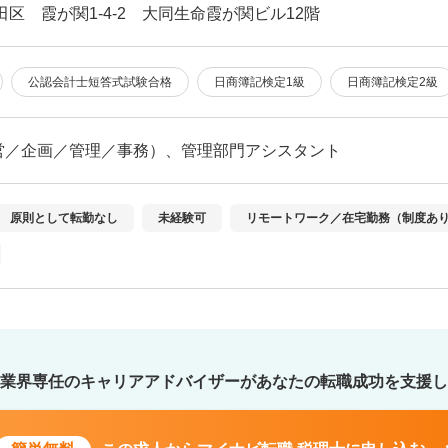
田区 霞が関1-4-2 大同生命霞が関ビル12階
公認会計士短答式試験合格
日商簿記検定1級
日商簿記検定2級
営／企画／管理／事務）、管理部門アシスタント
原則として転勤なし
未経験可
リモートワーク／在宅勤務（制度あ
業界専任のキャリアアドバイザーが
あなたの転職成功を支援し