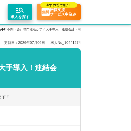
今すぐ
2分で完了！
転職支援
無料
サービス申込み
求人を探す
◆IT不問・会計専門性活かす／大手導入！連結会計・有価証券等／残業10h
更新日：2026年07月06日
求人No_10441274
エリア別求人情報
ちコンテンツ
業界トピックス
リアアドバイザーの紹介
転職相談会・セミナー
関東・首都圏
転職お役立ち情報
業界情報の記事一覧
大手導入！連結会
介求人例
関西
転職成功ノウハウ
税理士用語辞典
東海
税理士・科目合格者の転職Q&A
ます！