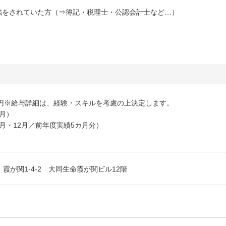
強をされていた方（⇒簿記・税理士・公認会計士など…）
0万円※給与詳細は、経験・スキルを考慮の上決定します。
7月）
6月・12月／前年度実績5カ月分）
霞が関1-4-2 大同生命霞が関ビル12階