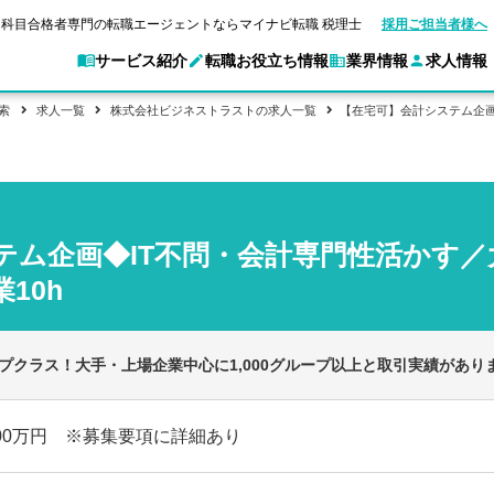
科目合格者専門の転職エージェントならマイナビ転職 税理士
採用ご担当者様へ
サービス紹介
転職お役立ち情報
業界情報
求人情報
索
求人一覧
株式会社ビジネストラストの求人一覧
【在宅可】会計システム企画
別求人情報
業界別求人情報
転職ガイド
験情報
企業情報
転職活動お役立
マイナビ転職 税理士とは？
ご利用ガイド
キャ
アクセスマップ
Web面談サービス
個別
職
実名公開企業一覧
ポイント
申し込み手順
女性税理士の転職
ご紹介企業特集
キャリア診断
テム企画◆IT不問・会計専門性活かす／
転職成功事例
非公開求人とは？
ご紹
合格の転職
会計事務所・税理士法人への転職
転職の方へ
一覧と概要
科目合格者の転職
年収診断
よくあるご質問
コンサルティングファームへの転職
10h
の転職の方へ
合格後の流れ
未経験分野への転職
ストレス診断
一般企業・事業会社への転職
ップクラス！大手・上場企業中心に1,000グループ以上と取引実績があり
600万円 ※募集要項に詳細あり