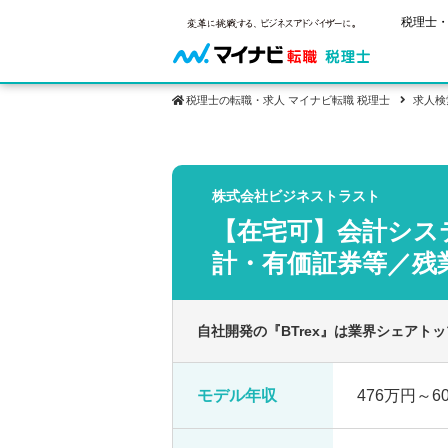
税理士・
税理士の転職・求人 マイナビ転職 税理士
求人検
保有資格
ご状況別
税理士試
株式会社ビジネストラスト
税理士の転
年齢別転職
受験資格・
【在宅可】会計シス
税理士科目
はじめての
試験科目の
転職お役立ち情報
サービス紹介
業界情報
計・有価証券等／残業
2回目以降
税理士試験
求人情報
自社開発の『BTrex』は業界シェアト
モデル年収
476万円～