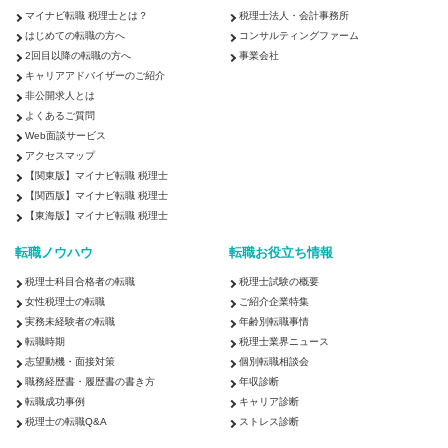
マイナビ転職 税理士とは？
税理士法人・会計事務所
はじめての転職の方へ
コンサルティングファーム
2回目以降の転職の方へ
事業会社
キャリアアドバイザーのご紹介
非公開求人とは
よくあるご質問
Web面談サービス
アクセスマップ
【関東版】マイナビ転職 税理士
【関西版】マイナビ転職 税理士
【東海版】マイナビ転職 税理士
転職ノウハウ
転職お役立ち情報
税理士科目合格者の転職
税理士試験の概要
女性税理士の転職
ご紹介企業特集
実務未経験者の転職
年齢別転職事情
転職時期
税理士業界ニュース
志望動機・面接対策
個別転職相談会
職務経歴書・履歴書の書き方
年収診断
転職成功事例
キャリア診断
税理士の転職Q&A
ストレス診断