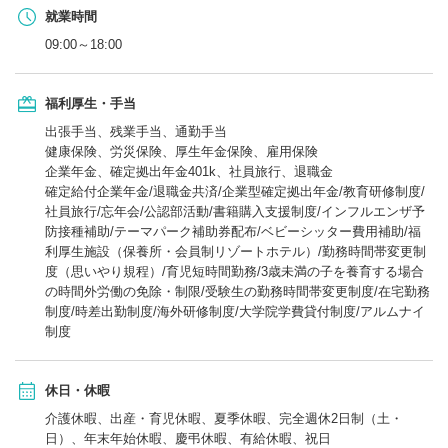
就業時間
09:00～18:00
福利厚生・手当
出張手当、残業手当、通勤手当
健康保険、労災保険、厚生年金保険、雇用保険
企業年金、確定拠出年金401k、社員旅行、退職金
確定給付企業年金/退職金共済/企業型確定拠出年金/教育研修制度/
社員旅行/忘年会/公認部活動/書籍購入支援制度/インフルエンザ予
防接種補助/テーマパーク補助券配布/ベビーシッター費用補助/福
利厚生施設（保養所・会員制リゾートホテル）/勤務時間帯変更制
度（思いやり規程）/育児短時間勤務/3歳未満の子を養育する場合
の時間外労働の免除・制限/受験生の勤務時間帯変更制度/在宅勤務
制度/時差出勤制度/海外研修制度/大学院学費貸付制度/アルムナイ
制度
休日・休暇
介護休暇、出産・育児休暇、夏季休暇、完全週休2日制（土・
日）、年末年始休暇、慶弔休暇、有給休暇、祝日