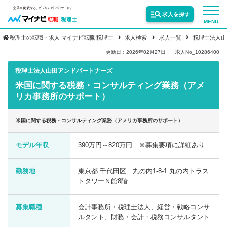
求人を探す
MENU
税理士の転職・求人 マイナビ転職 税理士
求人検索
求人一覧
税理士法人山
サービス紹介
更新日：2026年02月27日
求人No_10286400
税理士法人山田アンドパートナーズ
米国に関する税務・コンサルティング業務（アメ
転職お役立ち情報
リカ事務所のサポート）
業界情報
米国に関する税務・コンサルティング業務（アメリカ事務所のサポート）
モデル年収
390万円～820万円 ※募集要項に詳細あり
求人情報
勤務地
東京都 千代田区 丸の内1-8-1 丸の内トラス
トタワーＮ館8階
募集職種
会計事務所・税理士法人、経営・戦略コンサ
ルタント、財務・会計・税務コンサルタント