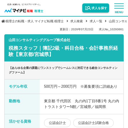
求人を探す
MENU
税理士の転職・求人 マイナビ転職 税理士
求人検索
求人一覧
山田コンサル
サービス紹介
更新日：2026年07月23日
求人No_10293661
山田コンサルティンググループ株式会社
税務スタッフ｜簿記2級・科目合格・会計事務所経
転職お役立ち情報
験【東京都/宮城県】
業界情報
【あらゆる企業の課題にワンストップでシームレスに対応できる総合コンサルティン
グファーム】
求人情報
モデル年収
500万円～2000万円 ※募集要項に詳細あり
勤務地
東京都 千代田区 丸の内1丁目8番1号 丸の内
トラストタワーN館／宮城県／福岡県
活かせる資格
公認会計士
公認会計士試験合格