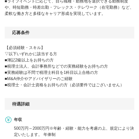
■ライフイベントに応じて、自ら職種・勤務地を選択できる勤務制度
や、時短勤務・時差出勤・フレックス・テレワーク（在宅勤務）など、
柔軟な働き方と多様なキャリア形成を実現しています。
応募条件
【必須経験・スキル】
▽以下いずれかに該当する方
■簿記2級以上をお持ちの方
■税理士法人、会計事務所などでの実務経験をお持ちの方
■実務経験は不問で税理士科目を1科目以上合格の方
■M&A仲介やアドバイザリーのご経験
■税理士・会計士資格をお持ちの方（必須要件ではございません）
待遇詳細
年収
500万円～2000万円※年齢・経験・能力を考慮の上、規定により決
定いたします。 年俸制