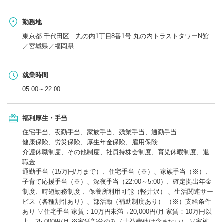
勤務地
東京都 千代田区 丸の内1丁目8番1号 丸の内トラストタワーN館
／宮城県／福岡県
就業時間
05:00～22:00
福利厚生・手当
住宅手当、夜勤手当、家族手当、残業手当、通勤手当
健康保険、労災保険、厚生年金保険、雇用保険
介護休職制度、その他制度、社員持株会制度、育児休暇制度、退
職金
通勤手当（15万円/月まで）、住宅手当（※）、家族手当（※）、
子育て応援手当（※）、深夜手当（22:00～5:00）、確定拠出年金
制度、時短勤務制度 、保養所利用可能（軽井沢） 、生活関連サー
ビス（各種割引あり）、部活動（補助制度あり） （※）支給条件
あり ▽住宅手当 家賃：10万円未満→20,000円/月 家賃：10万円以
上→25,000円/月 ※家賃部分のみ（共益費他は含まない） ▽家族