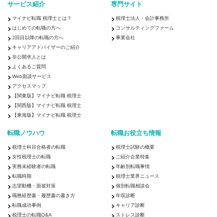
サービス紹介
専門サイト
マイナビ転職 税理士とは？
税理士法人・会計事務所
はじめての転職の方へ
コンサルティングファーム
2回目以降の転職の方へ
事業会社
キャリアアドバイザーのご紹介
非公開求人とは
よくあるご質問
Web面談サービス
アクセスマップ
【関東版】マイナビ転職 税理士
【関西版】マイナビ転職 税理士
【東海版】マイナビ転職 税理士
転職ノウハウ
転職お役立ち情報
税理士科目合格者の転職
税理士試験の概要
女性税理士の転職
ご紹介企業特集
実務未経験者の転職
年齢別転職事情
転職時期
税理士業界ニュース
志望動機・面接対策
個別転職相談会
職務経歴書・履歴書の書き方
年収診断
転職成功事例
キャリア診断
税理士の転職Q&A
ストレス診断