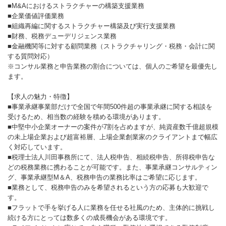
■M&Aにおけるストラクチャーの構築支援業務
■企業価値評価業務
■組織再編に関するストラクチャー構築及び実行支援業務
■財務、税務デューデリジェンス業務
■金融機関等に対する顧問業務（ストラクチャリング・税務・会計に関
する質問対応）
※コンサル業務と申告業務の割合については、個人のご希望を最優先し
ます。
【求人の魅力・特徴】
■事業承継事業部だけで全国で年間500件超の事業承継に関する相談を
受けるため、相当数の経験を積める環境があります。
■中堅中小企業オーナーの案件が7割を占めますが、純資産数千億超規模
の未上場企業および超富裕層、上場企業創業家のクライアントまで幅広
く対応しています。
■税理士法人川田事務所にて、法人税申告、相続税申告、所得税申告な
どの税務業務に携わることが可能です。また、事業承継コンサルティン
グ、事業承継型M＆A、税務申告の業務比率はご希望に応じます。
■業務として、税務申告のみを希望されるという方の応募も大歓迎で
す。
■フラットで手を挙げる人に業務を任せる社風のため、主体的に挑戦し
続ける方にとっては数多くの成長機会がある環境です。