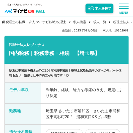
求人を探す
MENU
税理士の転職・求人 マイナビ転職 税理士
求人検索
求人一覧
税理士法人レ
サービス紹介
更新日：2025年08月06日
求人No_10102963
税理士法人レヴ・ナス
転職お役立ち情報
国内税務｜税務業務・相続 【埼玉県】
業界情報
駅近に事務所を構えたTKC100％利用事務所！税理士試験勉強中の方へのサポート体
制もあり、勉強と仕事の両立が可能です！◎
求人情報
モデル年収
※年齢、経験、能力を考慮のうえ、規定によ
り決定
勤務地
埼玉県 さいたま市浦和区 さいたま市浦和
区東高砂町20-2 浦和東口KSビル3階
活かせる資格