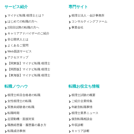
サービス紹介
専門サイト
マイナビ転職 税理士とは？
税理士法人・会計事務所
はじめての転職の方へ
コンサルティングファーム
2回目以降の転職の方へ
事業会社
キャリアアドバイザーのご紹介
非公開求人とは
よくあるご質問
Web面談サービス
アクセスマップ
【関東版】マイナビ転職 税理士
【関西版】マイナビ転職 税理士
【東海版】マイナビ転職 税理士
転職ノウハウ
転職お役立ち情報
税理士科目合格者の転職
税理士試験の概要
女性税理士の転職
ご紹介企業特集
実務未経験者の転職
年齢別転職事情
転職時期
税理士業界ニュース
志望動機・面接対策
個別転職相談会
職務経歴書・履歴書の書き方
年収診断
転職成功事例
キャリア診断