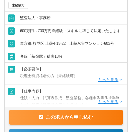
未経験可
英語力を活かす
監査法人・事務所
中国語を活かす
600万円～700万円※経験・スキルに準じて決定いたします
その他語学を活かす
東京都 杉並区 上荻4-19-22 上荻永谷マンション603号
各線「荻窪駅」徒歩18分
【必須要件】
税理士有資格者の方（未経験可）
【歓迎要件】
【仕事内容】
■資産税を勉強している方
仕訳・入力、試算表作成、監査業務、各種申告書作成業務
など、税務会計業務全般をお任せいたします。
この求人から申し込む
★その他、資産税関連のご依頼をいただくことが多く、経
験・意欲に応じて株価算定、相続・事業承継関連業務に携
わることも可能です！