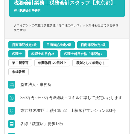
※中堅・中小企業から上場企業まで多様な規模・業種・業
税務会計業務｜税務会計スタッフ【東京都】
てきた新規クライアント向けに、サービス紹介＝営業を行
態の法人クライアントを中心に、奉行・マネーフォワー
和田税務会計事務所
い、成約の場合には立上業務も行っていただきます。な
ド・楽楽・SAPなどクライアントに合わせて各種会計シス
お、弊社では飛び込み営業等は一切行っておりません。）
テムを利用しサービス提供しているため、スキル・経験に
クライアントの業種は多種多様！専門性の高いスポット案件も担当できる事務
あわせた業務内容から無理なくスタート可能です
所です◎
※入力作業等の一部単純作業は、パート・アルバイトが担
当
日商簿記検定1級
日商簿記検定2級
日商簿記検定3級
税理士
税理士科目合格
税理士科目合格「簿記論」
第二新卒可
年間休日120日以上
原則として転勤なし
未経験可
監査法人・事務所
350万円～600万円※経験・スキルに準じて決定いたします
東京都 杉並区 上荻4-19-22 上荻永谷マンション603号
各線「荻窪駅」徒歩18分