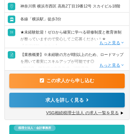
神奈川県 横浜市西区 高島2丁目19番12号 スカイビル18階
各線「横浜駅」徒歩3分
★未経験歓迎！ゼロから確実に学べる研修制度と教育体制
が整っていますので安心してご応募ください！★
【必須経験・スキル】
■社会人経験1年以上
【業務概要】※未経験の方が8割以上のため、ロードマップ
※人物重視の採用です！！業種、職種問わずどなたでもご
を用いて着実にスキルアップが可能です◎
応募ください！
■相続税・贈与税の申告作成・補助業務
■希望者にはそのほか相続税対策（保険や資産組み換え）
【歓迎要件】
この求人から申し込む
■争族対策（遺言や家族信託）
■営業、販売、接客など、顧客折衝経験のある方歓迎
■事業承継対策（株価算定等）の提案、税務調査の対応から
■ゼロから専門知識を身につけてキャリアアップを目指した
不動産の売買提案までお任せします。
求人を詳しく見る
い方
※テレアポやノルマ等はございません。
■社内外の人と明るくコミュニケーションを取れる方
VSG相続税理士法人 の求人一覧を見る
【入社後は…】
【今後のキャリアパス】
弊社独自の動画コンテンツを活用し、「相続税とは…」と
将来的には、生前対策、遺言、相続税申告、土地の売買な
税理士法人・会計事務所
いうところから学んでいただきます。先輩社員とマンツー