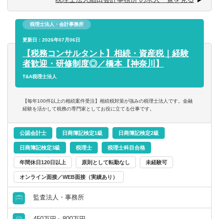
税理士法人・会計事務所
更新日：2026年07月06日
【税務コンサルタント】相続・資産税｜経験
者歓迎・研修制度◎／橋本【神奈川】
T&A税理士法人
【毎年100件以上の相続案件受注】相続税対策が強みの税理士法人です。金融
経験を活かして税務の専門家としてお役に立てる仕事です。
公認会計士
日商簿記検定1級
日商簿記検定2級
日商簿記検定3級
税理士
税理士科目合格
年間休日120日以上
原則として転勤なし
未経験可
オンライン面接／WEB面接（実績あり）
監査法人・事務所
450万円～800万円