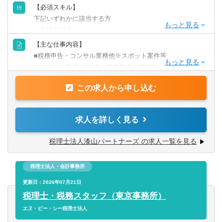
【必須スキル】
下記いずれかに該当する方
・公認会計士
・税理士
【主な仕事内容】
・税理士科目合格者
■税務申告・コンサル業務他※スポット案件等
・会計事務所で3年以上勤務経験があり申告書を作成出来る
※スポット業務はM&A、事業再生、相続等多岐に渡りま
方
す。
この求人から申し込む
【歓迎条件】
【クライアント】
自分で前向きに物事を捉え、自ら動ける方を歓迎いたしま
約500件のクライアントがいます。中小企業から上場子会社
求人を詳しく見る
す。
まで様々な規模、業種のお客様がいます。
※多くの案件が紹介によるものですので、営業もほとんど
税理士法人漆山パートナーズ の求人一覧を見る
ございません。
税理士法人・会計事務所
【担当企業数】
■10社～
更新日：2026年07月21日
※ゆくゆくは、徐々に担当を増やしていただき、中核クラ
税理士・税務スタッフ（東京事務所）
イアント（年商10億～100億）を担当していただくことにな
エヌ・ビー・シー税理士法人
ります。