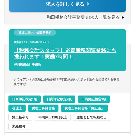
求人を詳しく見る
※使用ソフト：JDL・勘定奉行・弥生
和田税務会計事務所 の求人一覧を見る
【ご入所後について】
税理士法人・会計事務所
ご入所後は、経験やスキルに応じて業務に携わっていただ
きます。一人前になれば、およそ15件ほどの担当をお任せ
更新日：2026年07月27日
いたします。
【税務会計スタッフ】※資産税関連業務にも
携われます！実働7時間！
仕訳・入力から決算・申告書の作成、巡回監査といった一
和田税務会計事務所
般税務や、お客様ごとに異なる各種経営相談などへの対
応、相続・承継の対策や申告をはじめとした、専門性の高
クライアントの業種は多種多様！専門性の高いスポット案件も担当できる事務
いスポット案件まで幅広く業務を経験することが可能で
所です◎
す！
日商簿記検定1級
日商簿記検定2級
日商簿記検定3級
税理士
税理士科目合格
税理士科目合格「簿記論」
第二新卒可
年間休日120日以上
原則として転勤なし
未経験可