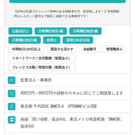
般税務や、お客様ごとに異なる各種経営相談などへの対
応、相続・承継の対策や申告をはじめとした、専門性の高
【好奇心旺盛でチャレンジ精神のある経験者の方、歓迎致します！】常税務顧
いスポット案件まで幅広く業務を経験することが可能で
問からスポット案件まで幅広く経験できる事務所です！
す！
公認会計士
日商簿記検定1級
日商簿記検定2級
日商簿記検定3級
税理士
税理士科目合格
年間休日120日以上
英語力を活かす
未経験可
管理職求人
リモートワーク／在宅勤務（制度あり）
フレックス出勤／時差出勤（制度あり）
監査法人・事務所
400万円～800万円※経験やスキルに応じてご相談致します
東京都 千代田区 麹町5-4 JPR麹町ビル5階
各線「四ツ谷駅」徒歩4分、東京メトロ有楽町線「麹町駅」
徒歩4分