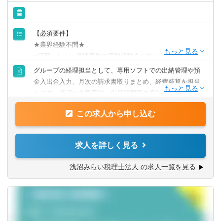
山口県
徳島県
【必須要件】
香川県
愛媛県
★業界経験不問★
■経理もしくは経理事務の実務経験をお持ちの方
金融機関での勤務や、会計事務所等での労務知識がある方
高知県
グループの経理担当として、専用ソフトでの出納管理や預
は、培った知見を存分に発揮できます。
金入出金入力、月次の請求書取りまとめ、経費精算を担当
します。電話や来客応対、備品管理等の庶務も行い、円滑
九州・沖縄
第一種運転免許普通自動車 必須
に回るように組織を支えるポジションです。
この求人から申し込む
【詳細】以下の業務を中心にお任せします。
福岡県
佐賀県
【歓迎要件】
■会計ソフトを用いた日常的な経理事務や債権管理、預金入
日商簿記検定3級 以上
出金の入力
求人を詳しく見る
長崎県
熊本県
■電話や来客への応対、備品管理、郵送物対応といった総務
【ご活躍頂ける方】
庶務全般
浅沼みらい税理士法人 の求人一覧を見る
■自発的に業務へ取り組み、専門知識の習得に前向きな向上
■個人の習熟度に応じた将来的な年次決算業務や専門的な管
大分県
宮崎県
心のある方
理運営業務等入社後は経験に応じた業務から開始し、組織
■将来的に経理の専門性を高め、長期的なキャリア形成を希
運営を支える中核メンバーとして専門性の高い役割を目指
鹿児島県
沖縄県
望される方
せる環境です。
柔軟な対応力を活かして多角的に組織運営へ携わり、組織