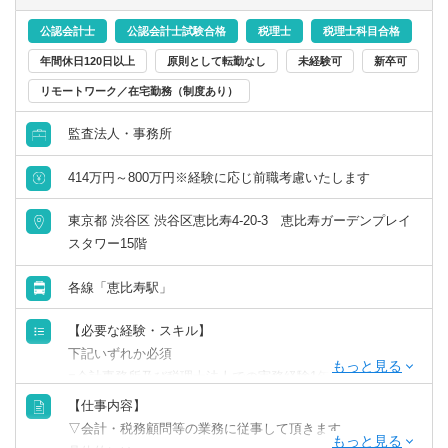
勘定奉行、弥生会計 、財務応援 、会計王
公認会計士
公認会計士試験合格
税理士
税理士科目合格
【クライアント】
年間休日120日以上
原則として転勤なし
未経験可
新卒可
個人事業主～中小企業が中心。
リモートワーク／在宅勤務（制度あり）
グループ企業や既存のお客様からの紹介、当グループの書
籍やセミナーがきっかけでお問い合わせいただくお客様が
監査法人・事務所
半数以上です。
414万円～800万円※経験に応じ前職考慮いたします
※先輩スタッフ指導のもと、経験や能力に合わせて業務を
お任せしていきます。
東京都 渋谷区 渋谷区恵比寿4-20-3 恵比寿ガーデンプレイ
※基本的には、月次監査から決算まで一通りの業務を担当
スタワー15階
します。
※巡回監査や資料の提供、経営アドバイスなどで外勤が中
各線「恵比寿駅」
心です。
※グループ企業の経営コンサルタントと連携した改善提案
【必要な経験・スキル】
も可能です。
下記いずれか必須
■会計事務所及び税理士法人での実務経験1年以上の方
■税理士科目合格または簿記1級程度
【仕事内容】
※国税出身者歓迎です。
▽会計・税務顧問等の業務に従事して頂きます。