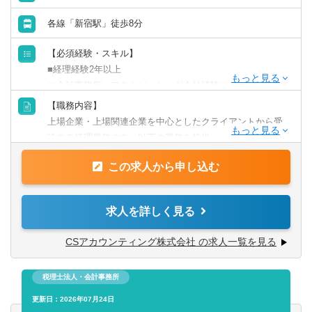
※グループ企業の経営コンサルタントと連携した改善提案
も可能です。
各線「新宿駅」徒歩8分
【必須経験・スキル】
■経理経験2年以上
※会計事務所、アウトソーシング会社経験の方も歓迎いた
します！税務業務をご希望の方は、別途決算・税務支援を
【職務内容】
メインで実施するポジションがございます。
上場企業・上場関連企業を中心としたクライアントから受
託する経理業務の中、以下の業務を担当
【歓迎する経験・スキル】
■売掛金・買掛金管理業務
■事務所またはアウトソーシング会社・シェアード会社での
この求人から申し込む
■月次決算業務
経験があれば尚可
■会計システムへの仕訳入力業務
■ワークフローを利用した経費精算業務
求人を詳しく見る
【求められる人物像】
①担当者としてクライアントと連絡を取り合う必要がある
【スキル・経験・やる気に応じ、挑戦可能な職務内容】
CSアカウンティング株式会社 の求人一覧を見る
ため、コミュニケーション能力が高い方
■四半期決算/年次決算
②淡々と作業をこなすだけではなく、将来的には、新規ク
■試算表の作成・連結パッケージ作成
ライアントに対する「業務改善コンサルティング」へ取り
税理士法人・会計事務所
■パート・アルバイトの指導・スケジュールの管理 など
組みたいという意欲のある方
更新日：2026年07月24日
（「業務改善コンサルティング」とは、HP等で問合せをし