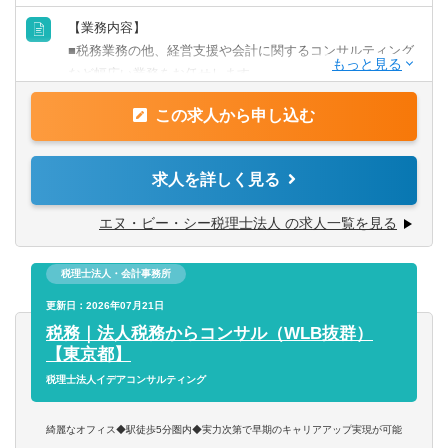
※税理士・会計事務所などでの実務経験者 歓迎
【業務内容】
■税務業務の他、経営支援や会計に関するコンサルティング
＜税務スタッフ＞
など幅広い業務をお任せします。
税理士・会計事務所などでの実務経験者（3年以上）
※将来的に横浜事務所を開設予定の為、横浜駅近辺での勤
この求人から申し込む
【具体的には】
務が可能な方も大歓迎です。
■月次監査・決算
■確定申告・年末調整
求人を詳しく見る
【求める人物像】
■税務相談
■自ら進んで学ぶ成長意欲の高い方
■資金改善支援
エヌ・ビー・シー税理士法人 の求人一覧を見る
■知識やノウハウをお客様のために役立てたい方
■経理事務改善
■税務業務だけではなくコンサルティングなど、幅広い仕事
■業種別計数管理支援
に挑戦してみたい方
税理士法人・会計事務所
■自社株式相続対策
■新規開業・創業支援
更新日：2026年07月21日
■M&A支援
税務｜法人税務からコンサル（WLB抜群）
■外部監査
【東京都】
■会計コンサルティング業務
税理士法人イデアコンサルティング
など
綺麗なオフィス◆駅徒歩5分圏内◆実力次第で早期のキャリアアップ実現が可能
【使用ソフト】