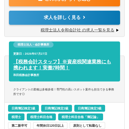
・税務デューデリジェンス
・税金計算
第二新卒可
・各種税務申告書作成
求人を詳しく見る
・年末調整、確定申告業務
託児所・育児補助
・法人設立に関する手続き及び届出
税理士法人令和会計社 の求人一覧を見る
エグゼクティブクラスの求人
【同社で働くポイント】
税理士法人・会計事務所
・大手・上場企業の税務を経験することができます。
・一部ではなくクライアントの税務に一環して携わること
海外赴任の機会あり
更新日：2026年07月27日
ができます。
【税務会計スタッフ】※資産税関連業務にも
携われます！実働7時間！
MBAホルダー募集
和田税務会計事務所
有形商材の求人
クライアントの業種は多種多様！専門性の高いスポット案件も担当できる事務
所です◎
管理職求人
日商簿記検定1級
日商簿記検定2級
日商簿記検定3級
オンライン面接／WEB面接（実績あり）
税理士
税理士科目合格
税理士科目合格「簿記論」
語学
第二新卒可
年間休日120日以上
原則として転勤なし