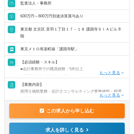
監査法人・事務所
会計事務所・税理士法人
群馬県
埼玉県
600万円～800万円別途決算賞与あり
金融専門職
千葉県
東京都
東京都 文京区 音羽１丁目１７－１８ 護国寺ＳＩＡビル 8
階
すべて選択する
神奈川県
東京メトロ有楽町線「護国寺駅」
投資銀行系業務
北陸・甲信越
【必須経験・スキル】
投資事業
■会計事務所での職員経験：5年以上
新潟県
富山県
■管理職経験：3年以上が望ましい
経営／企画／管理／事務
【業務内容】
石川県
福井県
【求める人物像】
税理士補助業務・会計士コンサルティング業務補助・税理
■自ら進んで学ぶ成長意欲の高い方
すべて選択する
士業務をお任せします。
■知識やノウハウをお客様のために役立てたい方
山梨県
長野県
実際に担当のクライアントを持っていただき、決算・申告
■税務業務だけではなくコンサルティングなど、幅広い仕事
この求人から申し込む
まで一通り担当してもらいます。
経理／財務／管理会計
に挑戦してみたい方
全体の業務の2割ほどで海外インパウンド業務もあります
東海
が、
求人を詳しく見る
経理
入社後は国内法人の業務が中心のため、英語や中国語が全