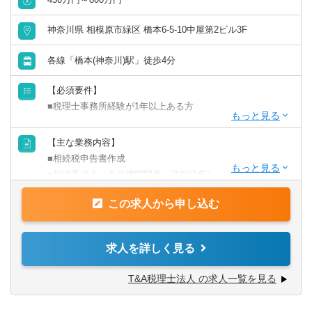
神奈川県 相模原市緑区 橋本6-5-10中屋第2ビル3F
各線「橋本(神奈川)駅」徒歩4分
【必須要件】
■税理士事務所経験が1年以上ある方
【求める人物像・タイプ・志向性】
【主な業務内容】
■相続税に興味のある方
■相続税申告書作成
■専門的な知識をつけていきたい方
■相続手続き（金融機関関係・資料収集）
■自分の市場価値を高めたい方
■遺産分割方法の提案
・「勉強、学びが好き」「人の役に立つ知識を身に付けた
この求人から申し込む
■納税資金の確保方法
い」など、自分の知識向上や経験値が増えていくことに対
■二次相続対策
して充実感を得られる方に合う環境です。
■申告後の相続人サポート・相談
求人を詳しく見る
■風通しがよい職場を求めている方
■節税対策のご提案
・トップとの距離が近く、社員の自由なアイディアやどん
■資産状況の整理→見直し
T&A税理士法人 の求人一覧を見る
な意見も全員が否定せず、真剣に常に耳を傾け、それに対
■必要であれば資産活用方法
する検討や意見を出し合う社風です。