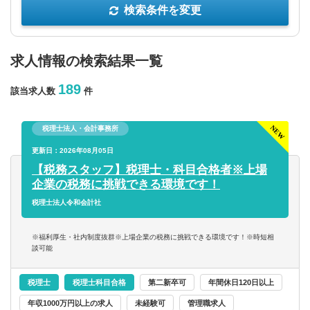
検索条件を変更
年収を選択
求人情報の検索結果一覧
以上
189
該当求人数
件
従業員数
税理士法人・会計事務所
以上
更新日：2026年08月05日
【税務スタッフ】税理士・科目合格者※上場
企業の税務に挑戦できる環境です！
フリーワード
税理士法人令和会計社
※福利厚生・社内制度抜群※上場企業の税務に挑戦できる環境です！※時短相
談可能
企業名のみで検索
税理士
税理士科目合格
第二新卒可
年間休日120日以上
休日・働き方
年収1000万円以上の求人
未経験可
管理職求人