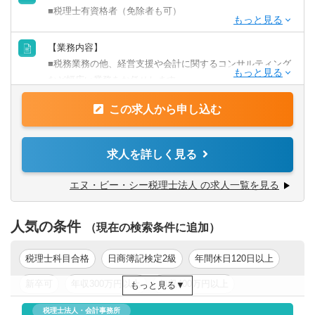
■税理士有資格者（免除者も可）
【歓迎条件】
【業務内容】
■税理士・会計事務所などでの実務経験者
■税務業務の他、経営支援や会計に関するコンサルティング
など幅広い業務をお任せします。
【求める人物像】
■自ら進んで学ぶ成長意欲の高い方
この求人から申し込む
【具体的には】
■知識やノウハウをお客様のために役立てたい方
■月次監査・決算
■税務業務だけではなくコンサルティングなど、幅広い仕事
■確定申告・年末調整
求人を詳しく見る
に挑戦してみたい方
■税務相談
■資金改善支援
エヌ・ビー・シー税理士法人 の求人一覧を見る
■経理事務改善
■業種別計数管理支援
人気の条件
■自社株式相続対策
（現在の検索条件に追加）
■新規開業・創業支援
■M&A支援
税理士科目合格
日商簿記検定2級
年間休日120日以上
■外部監査
新卒可
年収300万円以上
年収400万円以上
もっと見る
■会計コンサルティング業務
など
年収500万円以上
東京都
税理士法人・会計事務所