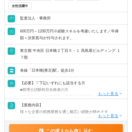
女性活躍中
リモートワーク／在宅勤務（制度あり）
監査法人・事務所
年間休日120日以上
600万円～1200万円※経験スキルを考慮いたします／年俸
額＋決算賞与が付与されます。
原則として転勤なし
東京都 中央区 日本橋２丁目５－１ 髙島屋ビルディング １
フレックス出勤／時差出勤（制度あり）
７階
募集・採用情報
各線「日本橋(東京)駅」徒歩1分
【必要】▽下記いずれにも該当する方
新卒可
■税理士試験科目合格者の方
■監査法人、会計事務所、事業会社経理何れかの経験を有す
未経験可
る方となります。
【業務内容】
【歓迎】
様々な企業の税務業務を通し幅広い経験が積めます。
年収1000万円以上の求人
■税理士資格保有者
・税務相談、コンサルティング業務（連結納税や組織再編
■官報合格者
等）
5名以上募集の求人
この求人から申し込む