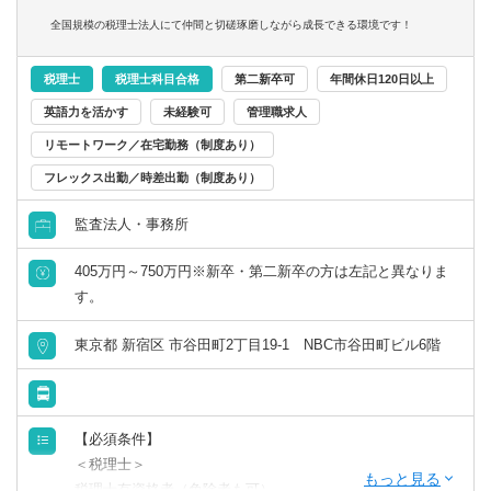
全国規模の税理士法人にて仲間と切磋琢磨しながら成長できる環境です！
【会計ソフト】
■Freee、達人、弥生、JDL,、発展会計、勘定奉行等（お客
税理士
税理士科目合格
第二新卒可
年間休日120日以上
様に応じて対応しております）
英語力を活かす
未経験可
管理職求人
リモートワーク／在宅勤務（制度あり）
フレックス出勤／時差出勤（制度あり）
監査法人・事務所
405万円～750万円※新卒・第二新卒の方は左記と異なりま
す。
東京都 新宿区 市谷田町2丁目19-1 NBC市谷田町ビル6階
【必須条件】
＜税理士＞
税理士有資格者（免除者も可）