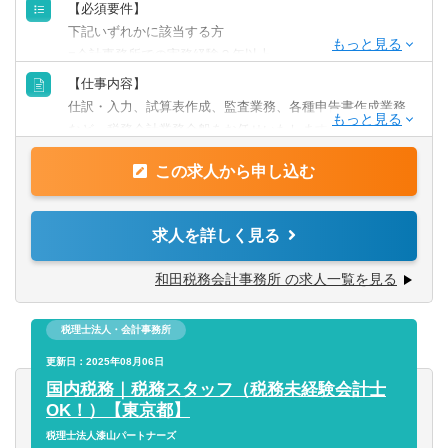
【必須要件】
下記いずれかに該当する方
■会計事務所での実務経験２年以上
■税理士試験1科目以上合格
【仕事内容】
■税理士試験勉強中の方
仕訳・入力、試算表作成、監査業務、各種申告書作成業務
など、税務会計業務全般をお任せいたします。
【歓迎要件】
■税理士有資格者
この求人から申し込む
★その他、資産税関連のご依頼をいただくことが多く、経
※実務経験が浅くても一度ご相談ください！
験・意欲に応じて株価算定、相続・事業承継関連業務に携
わることも可能です！
求人を詳しく見る
※使用ソフト：JDL・勘定奉行・弥生
和田税務会計事務所 の求人一覧を見る
【ご入所後について】
税理士法人・会計事務所
ご入所後は、経験やスキルに応じて業務に携わっていただ
きます。一人前になれば、およそ15件ほどの担当をお任せ
更新日：2025年08月06日
いたします。
国内税務｜税務スタッフ（税務未経験会計士
OK！）【東京都】
仕訳・入力から決算・申告書の作成、巡回監査といった一
税理士法人漆山パートナーズ