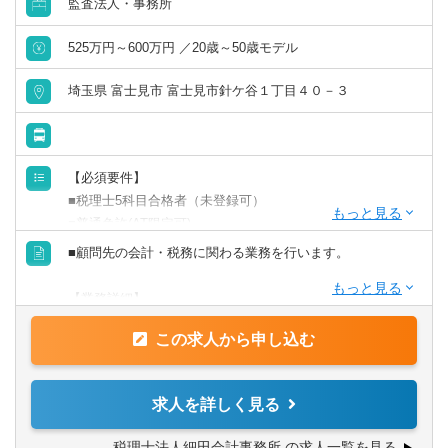
監査法人・事務所
【会計ソフト】
525万円～600万円 ／20歳～50歳モデル
弥生会計、TKC、達人等、お客様に合わせて使用していま
す。
埼玉県 富士見市 富士見市針ケ谷１丁目４０－３
【必須要件】
■税理士5科目合格者（未登録可）
■普通免許(AT限定可)
■顧問先の会計・税務に関わる業務を行います。
【歓迎要件】
■ITスキルに強い方
【業務詳細】
■顧問先への巡回監査
この求人から申し込む
■会計データの入力
■決算業務
■申告業務 など
求人を詳しく見る
税理士法人細田会計事務所 の求人一覧を見る