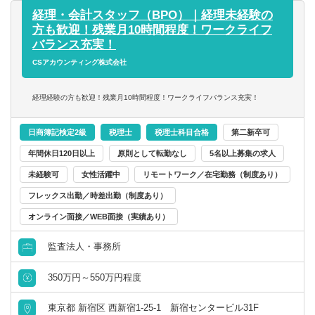
■M&A支援
経理・会計スタッフ（BPO）｜経理未経験の
■外部監査
方も歓迎！残業月10時間程度！ワークライフ
■会計コンサルティング業務
バランス充実！
など
CSアカウンティング株式会社
【使用ソフト】
経理経験の方も歓迎！残業月10時間程度！ワークライフバランス充実！
勘定奉行、弥生会計 、財務応援 、会計王
日商簿記検定2級
税理士
税理士科目合格
第二新卒可
【クライアント】
年間休日120日以上
原則として転勤なし
5名以上募集の求人
個人事業主～中小企業が中心。
グループ企業や既存のお客様からの紹介、当グループの書
未経験可
女性活躍中
リモートワーク／在宅勤務（制度あり）
籍やセミナーがきっかけでお問い合わせいただくお客様が
フレックス出勤／時差出勤（制度あり）
半数以上です。
オンライン面接／WEB面接（実績あり）
※先輩スタッフ指導のもと、経験や能力に合わせて業務を
お任せしていきます。
監査法人・事務所
※基本的には、月次監査から決算まで一通りの業務を担当
します。
350万円～550万円程度
※巡回監査や資料の提供、経営アドバイスなどで外勤が中
心です。
東京都 新宿区 西新宿1-25-1 新宿センタービル31F