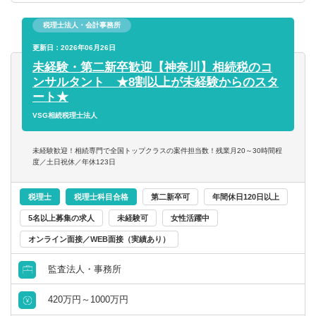
税理士法人・会計事務所
更新日：2026年06月26日
未経験・第二新卒歓迎【神奈川】相続税のコ
ンサルタント ★8割以上が未経験からのスタ
ート★
VSG相続税理士法人
未経験歓迎！相続専門で全国トップクラスの案件担当数！残業月20～30時間程
度／土日祝休／年休123日
税理士
税理士科目合格
第二新卒可
年間休日120日以上
5名以上募集の求人
未経験可
女性活躍中
オンライン面接／WEB面接（実績あり）
監査法人・事務所
420万円～1000万円