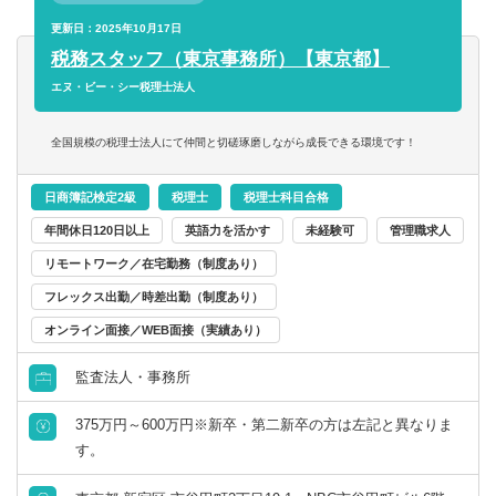
更新日：2025年10月17日
【使用ソフト】
税務スタッフ（東京事務所）【東京都】
勘定奉行、弥生会計 、財務応援 、会計王
エヌ・ビー・シー税理士法人
【クライアント】
個人事業主～中小企業が中心。
全国規模の税理士法人にて仲間と切磋琢磨しながら成長できる環境です！
グループ企業や既存のお客様からの紹介、当グループの書
籍やセミナーがきっかけでお問い合わせいただくお客様が
日商簿記検定2級
税理士
税理士科目合格
半数以上です。
年間休日120日以上
英語力を活かす
未経験可
管理職求人
※先輩スタッフ指導のもと、経験や能力に合わせて業務を
リモートワーク／在宅勤務（制度あり）
お任せしていきます。
※基本的には、月次監査から決算まで一通りの業務を担当
フレックス出勤／時差出勤（制度あり）
します。
オンライン面接／WEB面接（実績あり）
※巡回監査や資料の提供、経営アドバイスなどで外勤が中
心です。
監査法人・事務所
※グループ企業の経営コンサルタントと連携した改善提案
も可能です。
375万円～600万円※新卒・第二新卒の方は左記と異なりま
す。