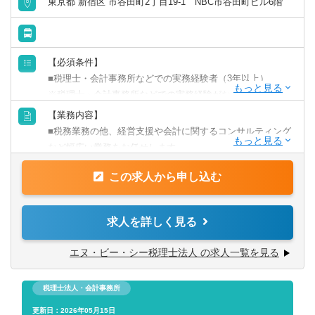
東京都 新宿区 市谷田町2丁目19-1 NBC市谷田町ビル6階
【必須条件】
■税理士・会計事務所などでの実務経験者（3年以上）
※税理士・会計事務所などでの実務経験がない場合は
当求人の業務内容の経験がある方や税理士試験科目合格
【業務内容】
者（科目数問わず）または日商簿記2級合格者
■税務業務の他、経営支援や会計に関するコンサルティング
など幅広い業務をお任せします。
【求める人物像】
■自ら進んで学ぶ成長意欲の高い方
この求人から申し込む
【具体的には】
■知識やノウハウをお客様のために役立てたい方
■月次監査・決算
■税務業務だけではなくコンサルティングなど、幅広い仕事
■確定申告・年末調整
求人を詳しく見る
に挑戦してみたい方
■税務相談
■資金改善支援
エヌ・ビー・シー税理士法人 の求人一覧を見る
■経理事務改善
■業種別計数管理支援
税理士法人・会計事務所
■自社株式相続対策
■新規開業・創業支援
更新日：2026年05月15日