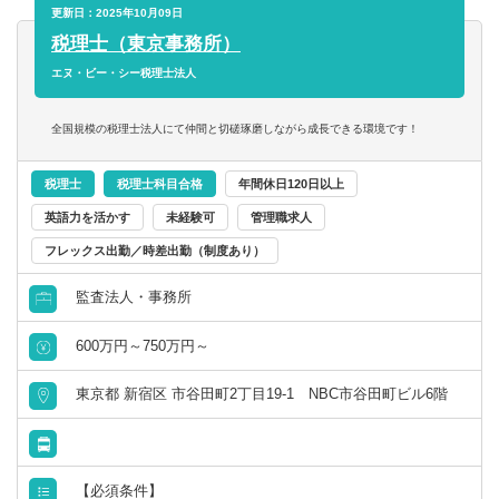
どより複雑なご相談に乗っていただき、税のプロとしてお
マンになってチェックリストを用いて着実に知識・スキル
更新日：2025年10月09日
客様の悩み解決を行っていただきます。
を付けていただきますので、未経験の方でも安心して慣れ
税理士（東京事務所）
常に先輩社員がいますので、安心して業務に取り組むこと
ていただけます◎
エヌ・ビー・シー税理士法人
が可能です。
まずは簡単な土地の評価や、資料の見方など、ひとつずつ
もちろん、未経験の方は1から丁寧に教えていきますので、
できることから進めていただきます。
全国規模の税理士法人にて仲間と切磋琢磨しながら成長できる環境です！
それぞれのペースで慣れていただければ大丈夫です◎
【万全のサポート体制でゼロからお教えします！】
※全国20拠点、グループ総数1200名超の安心の規模です。
税理士
税理士科目合格
年間休日120日以上
1on1の教育担当制・ベンチャーサポート大学(研修動画)・
顧客数もスタッフ数も年間利益も、右肩上がりを続けて
成長ロードマップ(研修用チェックシート)・ロールプレイン
英語力を活かす
未経験可
管理職求人
いる安定した経営だからこそ、一生安心して高待遇で長く
グ研修等、多くの人が業界未経験から短期間で成長した、
フレックス出勤／時差出勤（制度あり）
働くことができます。
教育ノウハウがあります！
監査法人・事務所
600万円～750万円～
東京都 新宿区 市谷田町2丁目19-1 NBC市谷田町ビル6階
【必須条件】