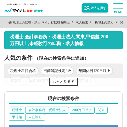
求人を探す
MENU
税理士の転職・求人 マイナビ転職 税理士
求人検索
税理士の求人
関東
検索条件を変更
サービス紹介
税理士,会計事務所・税理士法人,関東,甲信越,200
保有資格
絞り込む
万円以上,未経験可の転職・求人情報
転職お役立ち情報
人気の条件
（現在の検索条件に追加）
絞り込む
業種
業界情報
税理士科目合格
日商簿記検定2級
年間休日120日以上
新卒可
年収300万円以上
年収400万円以上
もっと見る
求人情報
職種
絞り込む
年収500万円以上
東京都
現在の検索条件
税理士
会計事務所・税理士法人
200万円以上
関東
絞り込む
勤務地
甲信越
未経験可