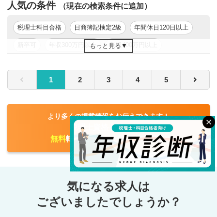
■全員にチャンスがある職場を求めている方
人気の条件
【業界未経験から税務会計専門家への育成ステップ】
（現在の検索条件に追加）
・税理士資格あり・なしに関係なく、本人次第で昇給や昇
■税務知識の習得／所内研修、オンデマンド研修、資産税部
進することができる環境です。「やりたい」「学びたい」
共有会（事例検討）などを活用して相続税等の税法やお客
税理士科目合格
日商簿記検定2級
年間休日120日以上
などのメンバーの成長意欲や意思を尊重します。
様対応を行う上で必要となる知識を効率よく学びます。
新卒可
年収300万円以上
年収400万円以上
もっと見る
■お客様に必要なものを提案したい方
■業務知識の習得／先輩に同行し、相続税発生の案件に対す
・「商品を売らなければならない」ということではないた
るヒアリング、相続評価にあたっての実地役所調査、二次
年収500万円以上
東京都
め、お客様の問題解決に向けて中立的な立場で意見をお伝
相続を踏まえた分割方法の提案、相続税対策に必要な手段
1
2
3
4
5
えすることができる仕事です。
を学びながら、一連の業務を覚えていきます。
【拠点の詳細】
★過去メンバーは半年程度で主担当としてデビューしてい
立川：28名 金融機関の出身者が資産税部で6名在籍
より多くの掲載情報をお伝えできます！
ますが、独り立ちするまでは2人体制で先輩がサポートに入
橋本：2名
税理士資格を活かせる
ります。担当制のため顧客との関係性が深く・長く続いて
町田：25名
無料
転職支援サービスに申し込む
いき、中立的な立場から本音ベースで意見をお伝え出来る
仕事です。
気になる求人は
検索する
クリア
ございましたでしょうか？