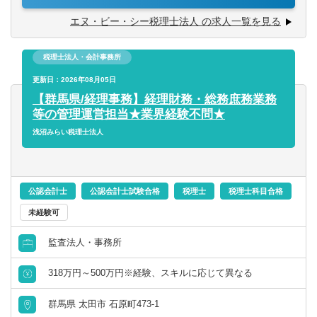
岐阜県
静岡県
くできない方でも問題ありません。
エヌ・ビー・シー税理士法人 の求人一覧を見る
財務／管理会計
愛知県
三重県
※海外インパウンド案件は中華圏の会社様が比較的多いで
税理士法人・会計事務所
す
事務／秘書
(台湾、香港、上海などの拠点繋がりでの業務が多いです)
関西
更新日：2026年08月05日
※お客様はベンチャー企業をメインに売上数億～数十億規
【群馬県/経理事務】経理財務・総務庶務業務
管理部門アシスタント
模のお客様まで幅広く関与することができます
等の管理運営担当★業界経験不問★
滋賀県
京都府
※担当顧客数は50件程を予定しておりますが、他職員が作
浅沼みらい税理士法人
事務／アシスタント
成した月次決算、年度決算書や申告書のチェックなどが大
大阪府
兵庫県
半を占める為、過度な残業なども発生しませんのでご安心
ください
奈良県
和歌山県
※お客様先訪問なども一部ございますが、基本は所内での
公認会計士
公認会計士試験合格
税理士
税理士科目合格
業務となります(メール、チャットワーク等のコミュニケー
未経験可
ションツールでの対応が多いです)
中国・四国
監査法人・事務所
鳥取県
島根県
318万円～500万円※経験、スキルに応じて異なる
群馬県 太田市 石原町473-1
岡山県
広島県