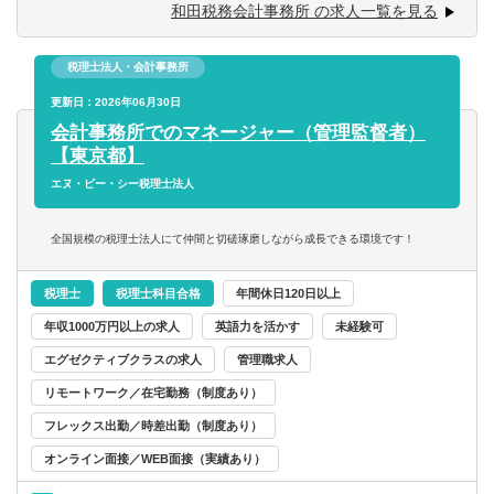
和田税務会計事務所 の求人一覧を見る
【ご入所後について】
税理士法人・会計事務所
ご入所後は、経験やスキルに応じて業務に携わっていただ
きます。一人前になれば、およそ15件ほどの担当をお任せ
更新日：2026年06月30日
コンサルタント／監査法人／士業関連
税理士
会計事務所・税理士法人
北海道・東北
いたします。
会計事務所でのマネージャー（管理監督者）
【東京都】
すべて選択する
仕訳・入力から決算・申告書の作成、巡回監査といった一
税理士科目合格
コンサルティングファーム
北海道
青森県
エヌ・ビー・シー税理士法人
般税務や、お客様ごとに異なる各種経営相談などへの対
応、相続・承継の対策や申告をはじめとした、専門性の高
戦略・業務・会計コンサルタント
日商簿記検定1級
事業会社
岩手県
宮城県
全国規模の税理士法人にて仲間と切磋琢磨しながら成長できる環境です！
いスポット案件まで幅広く業務を経験することが可能で
す！
経営・戦略コンサルタント
税理士
税理士科目合格
年間休日120日以上
日商簿記検定2級
金融機関
秋田県
山形県
年収1000万円以上の求人
英語力を活かす
未経験可
財務・会計・税務コンサルタント
日商簿記検定3級
福島県
エグゼクティブクラスの求人
管理職求人
リモートワーク／在宅勤務（制度あり）
人事・組織コンサルタント
関東
フレックス出勤／時差出勤（制度あり）
オンライン面接／WEB面接（実績あり）
その他（コンサルタント）
茨城県
栃木県