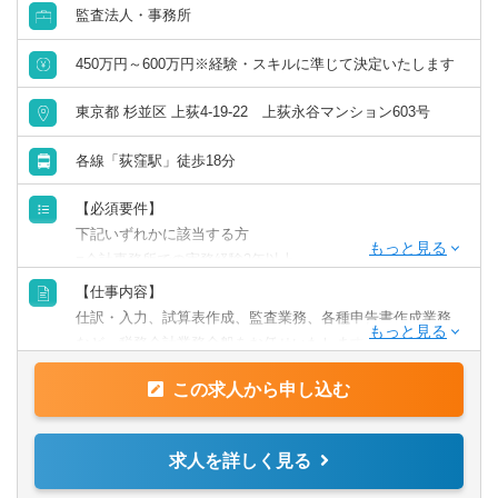
監査法人・事務所
450万円～600万円※経験・スキルに準じて決定いたします
東京都 杉並区 上荻4-19-22 上荻永谷マンション603号
各線「荻窪駅」徒歩18分
【必須要件】
下記いずれかに該当する方
■会計事務所での実務経験2年以上
【仕事内容】
【歓迎要件】
仕訳・入力、試算表作成、監査業務、各種申告書作成業務
■税理士科目合格者
など、税務会計業務全般をお任せいたします。
■資産税を勉強している方
■税理士有資格者
この求人から申し込む
★その他、資産税関連のご依頼をいただくことが多く、経
※実務経験が浅くても一度ご相談ください！
験・意欲に応じて株価算定、相続・事業承継関連業務に携
わることも可能です！
求人を詳しく見る
※使用ソフト：JDL・勘定奉行・弥生