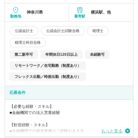
続税も専門」にしている税理士事務所です。
資産税課は正社員・パート含めて約20名。
神奈川県
横浜駅、他
相続税は経験・ノウハウが相続税額に直結する重要な要素です。
勤務地
最寄駅
専門の熟練スタッフが、お客様にとって最善の結果に結びつく申
告の実現に努めています。
公認会計士
公認会計士試験合格
税理士
【事務所の特徴】
税理士科目合格
各専門分野のプロフェッショナルたちがお客様のお悩み、ご要望
などをお伺いし親身になって解決策をご提案するために日々研鑽
第二新卒可
年間休日120日以上
未経験可
を積んでいます。部署間の壁の無い風通しの良い雰囲気の事務所
です。
リモートワーク／在宅勤務（制度あり）
フレックス出勤／時差出勤（制度あり）
応募条件
【必要な経験・スキル】
■金融機関での法人営業経験
【歓迎経験・スキル】
もっと見る
■金融機関での融資業務のご経験がある方
■対面での業務経験がある方