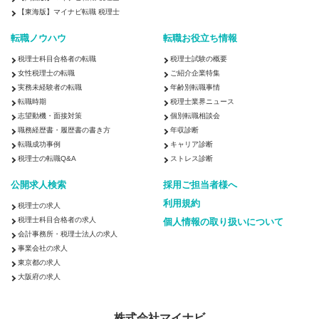
【東海版】マイナビ転職 税理士
転職ノウハウ
転職お役立ち情報
税理士科目合格者の転職
税理士試験の概要
女性税理士の転職
ご紹介企業特集
実務未経験者の転職
年齢別転職事情
転職時期
税理士業界ニュース
志望動機・面接対策
個別転職相談会
職務経歴書・履歴書の書き方
年収診断
転職成功事例
キャリア診断
税理士の転職Q&A
ストレス診断
公開求人検索
採用ご担当者様へ
利用規約
税理士の求人
税理士科目合格者の求人
個人情報の取り扱いについて
会計事務所・税理士法人の求人
事業会社の求人
東京都の求人
大阪府の求人
株式会社マイナビ