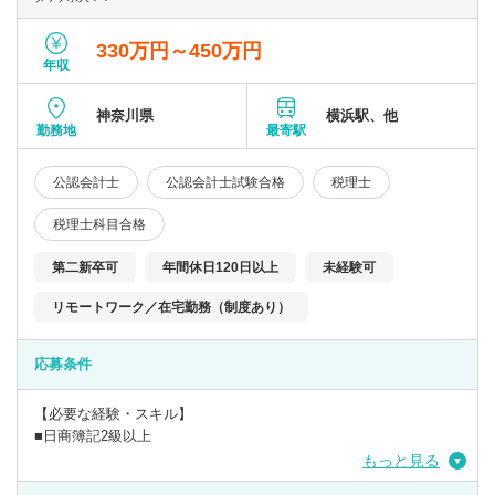
各種補助金の申請サポート
金融機関や顧客との連携活動
330万円～450万円
税理士補助業務 など
年収
神奈川県
横浜駅、他
勤務地
最寄駅
公認会計士
公認会計士試験合格
税理士
税理士科目合格
第二新卒可
年間休日120日以上
未経験可
リモートワーク／在宅勤務（制度あり）
応募条件
【必要な経験・スキル】
■日商簿記2級以上
もっと見る