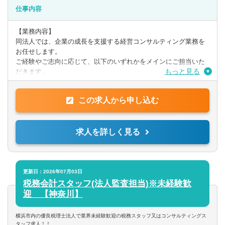
■コンサル業務、経理業務、会計事務所業務経験のある方
仕事内容
■異業種からの転身や会計事務所未経験の方のご応募もお待ちして
います
【業務内容】
同法人では、企業の成長を支援する経営コンサルティング業務を
【こんな方におすすめ】
お任せします。
■経営者と直接対話し、会社の成長に貢献したい方
ご経験やご志向に応じて、以下のいずれかをメインにご担当いた
■お客様とのコミュニケーションを大切にできる方
もっと見る
だきます。
■経営コンサルティングの分野に興味のある方
■ 経営支援コンサルティング（MAS業務）
この求人から申し込む
「経営者の右腕」として、会社の数字や将来の計画を一緒に考え
るお仕事です。
経営計画の策定、資金繰りの見直し、財務分析などを通じて、
求人を詳しく見る
企業の課題を整理し、利益とキャッシュを最大化する支援をしま
す。
■ 融資支援
「融資を受けたい」「返済計画を見直したい」といった経営者の
更新日：2026年07月03日
ニーズに対し、銀行との面談サポート、必要資料の作成・説明な
税務会計スタッフ(法人監査担当)※未経験歓
どを行います。
迎 【神奈川】
将来的には、より高度な金融支援にも挑戦いただけます。
横浜市内の優良税理士法人で業界未経験歓迎の税務スタッフ又はコンサルティングス
■ その他の業務
タッフ求人！！