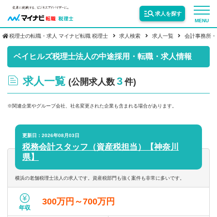
求人を探す
MENU
税理士の転職・求人 マイナビ転職 税理士
求人検索
求人一覧
会計事務所・
サービス紹介
ベイヒルズ税理士法人の中途採用・転職・求人情報
求人一覧
3
(公開求人数
件)
転職お役立ち情報
※関連企業やグループ会社、社名変更された企業も含まれる場合があります。
業界情報
更新日：2026年08月03日
税務会計スタッフ（資産税担当）【神奈川
求人情報
県】
横浜の老舗税理士法人の求人です。資産税部門も強く案件も非常に多いです。
300万円～700万円
年収