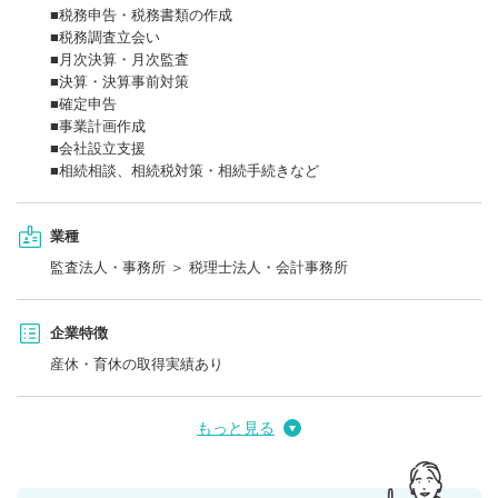
■各種システム研修
■税務申告・税務書類の作成
■社内外研修
■税務調査立会い
■OJT
■月次決算・月次監査
■決算・決算事前対策
※会計ソフト：マネーフォワード、freee、CASH RADAR、MF
■確定申告
※申告ソフト：達人
■事業計画作成
■会社設立支援
■相続相談、相続税対策・相続手続きなど
業種
監査法人・事務所 ＞ 税理士法人・会計事務所
企業特徴
産休・育休の取得実績あり
もっと見る