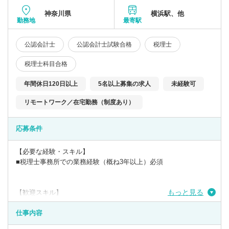
神奈川県
横浜駅、他
勤務地
最寄駅
公認会計士
公認会計士試験合格
税理士
税理士科目合格
年間休日120日以上
5名以上募集の求人
未経験可
リモートワーク／在宅勤務（制度あり）
応募条件
【必要な経験・スキル】
■税理士事務所での業務経験（概ね3年以上）必須
もっと見る
【歓迎スキル】
■税理士事務所での資産税業務経験がある方
■税理士事務所での法人監査業務の経験があり、これから資産税に
仕事内容
チャレンジしたい方