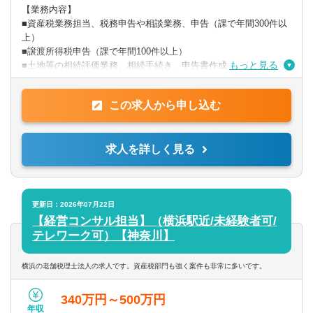
【業務内容】
■資産税業務担当、税務申告や相談業務、申告（課で年間300件以
上）
■譲渡所得税申告（課で年間100件以上）
もっと見る
■土地等の相続評価業務、相続手続き、申告書作成
■相続税申告だけではなく資産税に関する業務を全般的に行えま
す。
この求人から申し込む
■農地の納税猶予、事業承継税制、延納、株価対策、法人成り等の
業務も経験できます。
■法人税申告・巡回監査・決算・申告業務も行えます。
求人を詳しく見る
■相続等セミナー開催、その他税理士補助業務
【入社後の業務について】
■初めに業務のフローや提携している士業事務所との連携など、当
社のやり方を覚えていただきます。
更新日：2026年07月22日
■ご経験に応じて、先輩のアシスタント業務を行いながら、仕事に
【経営コンサル担当】（横浜駅近/未経験者可/
慣れていってください。
テレワーク可）【神奈川】
■相談対応なども行っていただきますが、初めのうちは上司や先輩
がフォローしますのでご安心ください。
横浜の老舗税理士法人の求人です。資産税部門も強く案件も非常に多いです。
【現在活躍中の仲間】
340万円～500万円
ベイヒルズ税理士法人は「相続税が専門」ではありませんが「相
年収