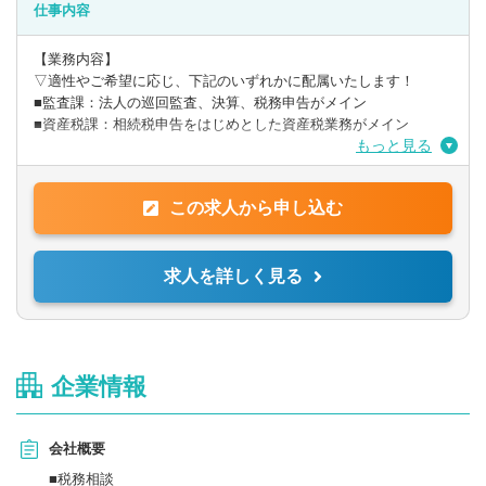
仕事内容
【業務内容】
▽適性やご希望に応じ、下記のいずれかに配属いたします！
■監査課：法人の巡回監査、決算、税務申告がメイン
■資産税課：相続税申告をはじめとした資産税業務がメイン
もっと見る
【具体的には】
■会計データ確認・修正
この求人から申し込む
■顧問先巡回監査
■税務申告書等作成
■資料作成
求人を詳しく見る
■庶務
■その他税理士業務 など
慣れてきたら順次担当業務を増やしていきます。ご経験のある方
はそれをより一層活かしていただけますし、未経験の方には税法
企業情報
のWEB研修などもございます。業界未経験のキャリアチェンジの
方も多数在職中ですので、ご安心ください。
会社概要
【研修内容】
■税法等のWEB研修
■税務相談