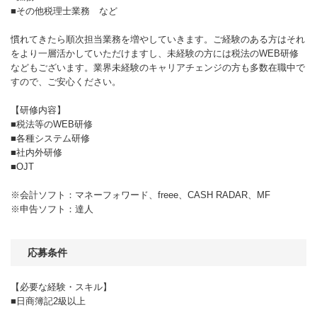
■その他税理士業務 など
慣れてきたら順次担当業務を増やしていきます。ご経験のある方はそれ
をより一層活かしていただけますし、未経験の方には税法のWEB研修
などもございます。業界未経験のキャリアチェンジの方も多数在職中で
すので、ご安心ください。
【研修内容】
■税法等のWEB研修
■各種システム研修
■社内外研修
■OJT
※会計ソフト：マネーフォワード、freee、CASH RADAR、MF
※申告ソフト：達人
応募条件
【必要な経験・スキル】
■日商簿記2級以上