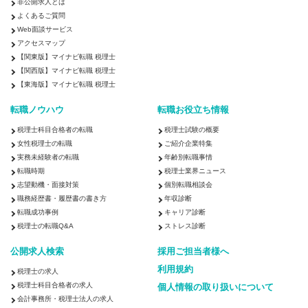
非公開求人とは
よくあるご質問
Web面談サービス
アクセスマップ
【関東版】マイナビ転職 税理士
【関西版】マイナビ転職 税理士
【東海版】マイナビ転職 税理士
転職ノウハウ
転職お役立ち情報
税理士科目合格者の転職
税理士試験の概要
女性税理士の転職
ご紹介企業特集
実務未経験者の転職
年齢別転職事情
転職時期
税理士業界ニュース
志望動機・面接対策
個別転職相談会
職務経歴書・履歴書の書き方
年収診断
転職成功事例
キャリア診断
税理士の転職Q&A
ストレス診断
公開求人検索
採用ご担当者様へ
利用規約
税理士の求人
税理士科目合格者の求人
個人情報の取り扱いについて
会計事務所・税理士法人の求人