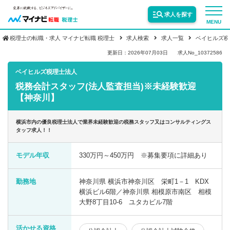
求人を探す
MENU
税理士の転職・求人 マイナビ転職 税理士
求人検索
求人一覧
ベイヒルズ税
サービス紹介
更新日：2026年07月03日
求人No_10372586
ベイヒルズ税理士法人
税務会計スタッフ(法人監査担当)※未経験歓迎
転職お役立ち情報
【神奈川】
業界情報
横浜市内の優良税理士法人で業界未経験歓迎の税務スタッフ又はコンサルティングス
タッフ求人！！
求人情報
モデル年収
330万円～450万円 ※募集要項に詳細あり
勤務地
神奈川県 横浜市神奈川区 栄町1－1 KDX
横浜ビル6階／神奈川県 相模原市南区 相模
大野8丁目10-6 ユタカビル7階
活かせる資格