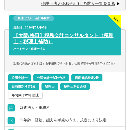
■年末調整、確定申告業務
税理士法人令和会計社 の求人一覧を見る
■法人設立に関する手続き及び届出
■税務デューデリジェンス
税理士法人・会計事務所
■税務相談、コンサルティング業務（連結納税や組織再編
等）
更新日：2026年08月05日
【大阪/梅田】税務会計コンサルタント（税理
【得られる経験や知識】
士・税理士補助）
■上場企業・大企業の高度な税務スキル
ハートランド税理士法人
■クライアントを一貫して担当する経験
■領域ごとでクライアントを区切らないため、税務の専門家
次世代の働き方を創造する事務所です《明るい社風で若手が活躍&年休125日》
として幅広い知見が得られる
■長期的なキャリア形成
公認会計士
公認会計士試験合格
日商簿記検定2級
日商簿記検定3級
税理士
税理士科目合格
年間休日120日以上
監査法人・事務所
※年齢、経験、能力を考慮のうえ、規定により決定