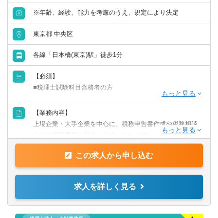
会計事務所・税理士法人
※年齢、経験、能力を考慮のうえ、規定により決定
群馬県
埼玉県
東京都 中央区
金融専門職
千葉県
東京都
各線「日本橋(東京)駅」徒歩1分
すべて選択する
神奈川県
【必須】
投資銀行系業務
■税理士試験科目合格者の方
北陸・甲信越
【歓迎】
投資事業
【業務内容】
新潟県
富山県
■監査法人にて実務経験のある方
上場企業・大手企業を中心に、税務申告書作成や税務相談
■会計事務所にて実務経験のある方
などの税務業務を担当します。クライアントに寄り添いな
経営／企画／管理／事務
■事業会社経理にて実務経験のある方
石川県
福井県
がら、幅広い税務経験を積むことができます。
この求人から申し込む
すべて選択する
【業務詳細】
山梨県
長野県
■税金計算
経理／財務／管理会計
求人を詳しく見る
■各種税務申告書作成
東海
■年末調整、確定申告業務
経理
■法人設立に関する手続き及び届出