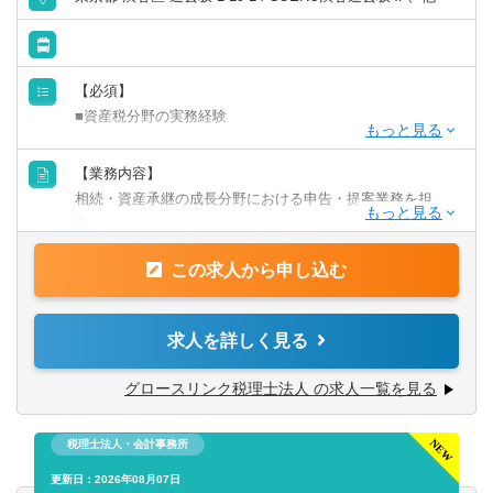
※試用期間中：350,000円～600,000以上（基本給258,900円
～443,900円以上。45時間分の固定残業代91,100円～
【必須】
156,100円以上を含む）
■資産税分野の実務経験
【歓迎】
【業務内容】
■ウェルスマネジメント部門での実務経験
相続・資産承継の成長分野における申告・提案業務を担
■ファイナンシャルプランナーまたはプライベートバンカー
当。
資格
AIやパートと連携し、提案と顧客支援に集中可能です。
この求人から申し込む
相続申告から資産承継・運用・法人投資からパート育成ま
学歴・資格不問。商業高校卒・専門卒・大卒・院卒など歓
で幅広いキャリアを描けます。
迎
求人を詳しく見る
【具体的には】
【こんな方におすすめ】
■相続税申告の顧客対応~申告業務
グロースリンク税理士法人 の求人一覧を見る
成長市場の資産税分野で、単なる申告業務にとどまらず、
■資産運用、事業承継、不動産、保険などのクロスセル対応
提案型の実務に挑戦したい方に最適な環境です。
■パートチームの教育や業務フローの整備
AIやパートとの分業体制を構築し、専門性の高い業務に集
税理士法人・会計事務所
⇒まずは1期生の育成を兼務し、約3か月後にはパートスタ
中可能。
ッフや社内間のリモートワーク体制を確立。
更新日：2026年08月07日