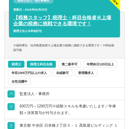
税理士法人・会計事務所
岐阜県
静岡県
■税務デューデリジェンス
更新日：2026年08月05日
■税務相談、コンサルティング業務（連結納税や組織再編
財務／管理会計
【税務スタッフ】税理士・科目合格者※上場
等）
愛知県
三重県
企業の税務に挑戦できる環境です！
事務／秘書
【得られる経験や知識】
税理士法人令和会計社
関西
■上場企業・大企業の高度な税務スキル
管理部門アシスタント
■クライアントを一貫して担当する経験
※福利厚生・社内制度抜群※上場企業の税務に挑戦できる環境です！※時短相
滋賀県
京都府
■領域ごとでクライアントを区切らないため、税務の専門家
談可能
事務／アシスタント
として幅広い知見が得られる
大阪府
兵庫県
■長期的なキャリア形成
税理士
税理士科目合格
第二新卒可
年間休日120日以上
年収1000万円以上の求人
未経験可
管理職求人
奈良県
和歌山県
女性活躍中
中国・四国
監査法人・事務所
600万円～1200万円※経験スキルを考慮いたします／年俸
鳥取県
島根県
額＋決算賞与が付与されます。
岡山県
広島県
東京都 中央区 日本橋２丁目５－１ 髙島屋ビルディング １