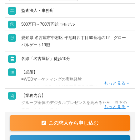
監査法人・事務所
500万円～700万円給与モデル
愛知県 名古屋市中村区 平池町四丁目60番地の12 グロー
バルゲート19階
各線「名古屋駅」徒歩10分
【必須】
■WEBマーケティングの実務経験
■アナリティクス、SEOの知見のある方？
【業務内容】
グループ全体のデジタルプレゼンスを高めるため、以下の
業務を中心にお任せします。
この求人から申し込む
■自社サイトの運用・改善：
コーポレートサイトやサービスサイトの更新、SEO対策の
企画・実行、CVR改善のためのUI/UX最適化