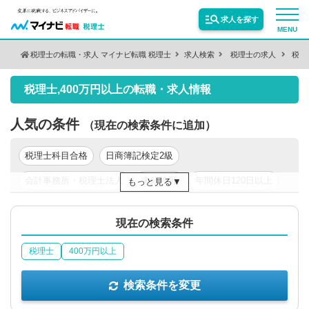
求人を探す
MENU
税理士の転職・求人 マイナビ転職 税理士
求人検索
税理士の求人
税理
検索条件を変更
サービス紹介
税理士,400万円以上の転職・求人情報
保有資格
絞り込む
転職お役立ち情報
人気の条件
（現在の検索条件に追加）
税理士科目合格
日商簿記検定2級
絞り込む
業種
業界情報
会計事務所・税理士法人
未経験可
年間休日120日以上
もっと見る
新卒可
年収200万円以上
年収300万円以上
求人情報
職種
絞り込む
現在の検索条件
年収500万円以上
東京都
関東
税理士
400万円以上
絞り込む
勤務地
検索条件を変更