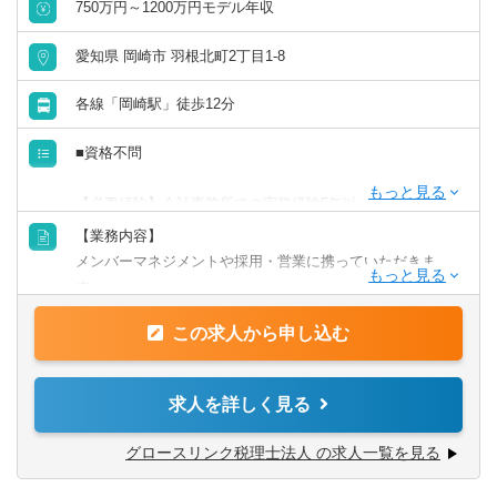
750万円～1200万円モデル年収
愛知県 岡崎市 羽根北町2丁目1-8
各線「岡崎駅」徒歩12分
■資格不問
【必要経験】会計事務所での実務経験5年以上の方
【業務内容】
■以下資格をお持ちの方は知識や経験を活かしていただけま
メンバーマネジメントや採用・営業に携っていただきま
す。
す。
税理士、日商簿記1～3級、公認会計士。
この求人から申し込む
【具体的には】
■3～6名ほどのチームのマネジメント業務
■営業活動（市場開拓・新規顧問先開拓業務）
求人を詳しく見る
■採用業務（書類選考・面接対応・会社説明会実施等）
■税務顧問（記帳代行、財務分析、税務相談、決算対策、経
グロースリンク税理士法人 の求人一覧を見る
営相談、ビジネスマッチングなど）
■起業家支援（会社設立サポート、事業計画作成、金融機関