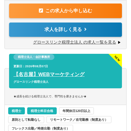
資格
AIやパートと連携し、提案と顧客支援に集中可能です。
この求人から申し込む
相続申告から資産承継・運用・法人投資からパート育成ま
学歴・資格不問。商業高校卒・専門卒・大卒・院卒など歓
で幅広いキャリアを描けます。
迎
求人を詳しく見る
【具体的には】
【こんな方におすすめ】
■相続税申告の顧客対応~申告業務
グロースリンク税理士法人 の求人一覧を見る
成長市場の資産税分野で、単なる申告業務にとどまらず、
■資産運用、事業承継、不動産、保険などのクロスセル対応
提案型の実務に挑戦したい方に最適な環境です。
■パートチームの教育や業務フローの整備
AIやパートとの分業体制を構築し、専門性の高い業務に集
税理士法人・会計事務所
⇒まずは1期生の育成を兼務し、約3か月後にはパートスタ
中可能。
ッフや社内間のリモートワーク体制を確立。
更新日：2026年08月07日
組織拡大期の今だからこそ、仕組みづくりや育成にも携わ
その後2期生の育成・・・のようにサイクルを回し、組織の
【名古屋】WEBマーケティング
れます。
拡張を支えていただきたいです。
グロースリンク税理士法人
スピード感のある環境でキャリアアップしたい方、ぜひご
応募ください！
★成長を続ける税理士法人で、専門性を磨きませんか★
税理士
税理士科目合格
年間休日120日以上
原則として転勤なし
リモートワーク／在宅勤務（制度あり）
フレックス出勤／時差出勤（制度あり）