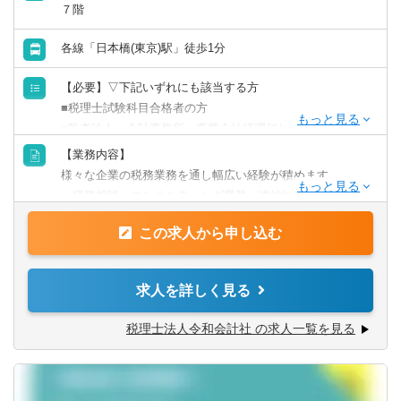
７階
山口県
徳島県
各線「日本橋(東京)駅」徒歩1分
香川県
愛媛県
【必要】▽下記いずれにも該当する方
■税理士試験科目合格者の方
高知県
■監査法人、会計事務所、事業会社経理何れかの経験を有す
る方となります。
【業務内容】
【歓迎】
九州・沖縄
様々な企業の税務業務を通し幅広い経験が積めます。
■税理士資格保有者
・税務相談、コンサルティング業務（連結納税や組織再編
■官報合格者
等）
福岡県
佐賀県
この求人から申し込む
・税務デューデリジェンス
・税金計算
長崎県
熊本県
・各種税務申告書作成
求人を詳しく見る
・年末調整、確定申告業務
大分県
宮崎県
・法人設立に関する手続き及び届出
税理士法人令和会計社 の求人一覧を見る
【同社で働くポイント】
鹿児島県
沖縄県
・大手・上場企業の税務を経験することができます。