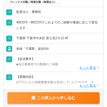
フレックス出勤／時差出勤（制度あり）
リモートワーク／在宅勤務（制度あり）
監査法人・事務所
年間休日120日以上
400万円～800万円※これまでのご経験や業績に応じて変化
します。
原則として転勤なし
千葉県 千葉市中央区 富士見2-5-12 6F
フレックス出勤／時差出勤（制度あり）
各線「千葉駅」徒歩5分
募集・採用情報
【必須要件】
■会計事務所での勤務のご経験
新卒可
【歓迎要件】
【業務内容】
未経験可
■後輩指導（マネジメント）のご経験
以下のとおり税務業務全般を担当していただきます。ま
■税理士科目合格/簿記等の資格をお持ちの方
た、所内スタッフのサポート役としても期待しておりま
年収1000万円以上の求人
す。
【求める人物像】
この求人から申し込む
【具体的には】
■チャレンジ精神がある
5名以上募集の求人
業務は多岐に渡り、コンサルティング業務（30～50件程