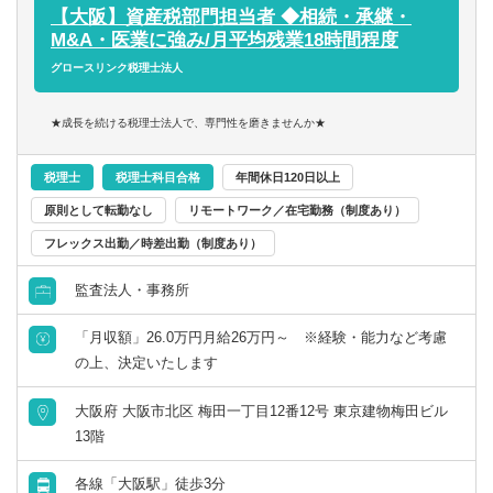
組織拡大期の今だからこそ、仕組みづくりや育成にも携わ
その後2期生の育成・・・のようにサイクルを回し、組織の
【大阪】資産税部門担当者 ◆相続・承継・
れます。
拡張を支えていただきたいです。
M&A・医業に強み/月平均残業18時間程度
スピード感のある環境でキャリアアップしたい方、ぜひご
グロースリンク税理士法人
応募ください！
★成長を続ける税理士法人で、専門性を磨きませんか★
税理士
税理士科目合格
年間休日120日以上
原則として転勤なし
リモートワーク／在宅勤務（制度あり）
フレックス出勤／時差出勤（制度あり）
監査法人・事務所
「月収額」26.0万円月給26万円～ ※経験・能力など考慮
の上、決定いたします
大阪府 大阪市北区 梅田一丁目12番12号 東京建物梅田ビル
13階
各線「大阪駅」徒歩3分