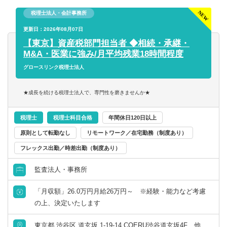
・会社法上の事業報告・計算書類、連結計算書類等の作成
・マネージャーやその補佐などを担当。
捗管理
・金商法監査、有価証券届出書、有価証券報告書、決算短
税理士法人・会計事務所
・財務コンサル業務を担当。
・単体の月次・四半期・年次決算業務の統括
信作成
・年商10億円未満の中規模法人をメインで担当。
・連結決算業務（国内外の子会社を担当）の統括
更新日：2026年08月07日
・会計監査対応とJ-SOX及び内部統制監査対応
・年商10億円超の企業グループをチームの一員として担
・親会社（楽天証券ホールディングス）への報告資料作成
【東京】資産税部門担当者 ◆相続・承継・
・会計業務における業務改善、効率化対応
当。
・金融庁への報告資料作成
M&A・医業に強み/月平均残業18時間程度
・新商品開発に関する会計的対応
・その他、経験を積みたい分野があれば積極的に該当案件
・決算短信などの作成
グロースリンク税理士法人
・証券外務員資格保有の方
へ参加して経験を積む（例：組織再編や事業承継対策の提
・税務申告
・英語スキル（メール等、海外子会社とのやり取りで使用
案、DD業務などのスポット業務をチームの一員として対
・内部統制の構築・運用
★成長を続ける税理士法人で、専門性を磨きませんか★
します）
応）。
・各種プロジェクトへの参画 など
※ 楽天証券ホールディングスの経理業務も兼務していただ
税理士
税理士科目合格
年間休日120日以上
【求める人物像】
◆入社5年目以降（年収1,200万円以上）
きます。
・経理の経験を活かして、もっと成長したい方
・担当顧問25～35件前後。共同案件のリーダー担当5～10
原則として転勤なし
リモートワーク／在宅勤務（制度あり）
・チームワークを大切にできる方
件前後。
【組織】
フレックス出勤／時差出勤（制度あり）
・変化を楽しめる、前向きな方
・オフィスの拠点長や管理責任者、またはその補佐を担
所属は財務企画本部 経理部
・新しい知識を学ぶことに意欲的な方
当。もしくは複雑案件等をメインで担当する「スペシャリ
監査法人・事務所
・「言われたことをやる」だけでなく、自分で考えて行動
スト」や「スタープレイヤー」として活躍。
できる方
・年商10億円超の企業グループをチームの主担当として対
「月収額」26.0万円月給26万円～ ※経験・能力など考慮
応。
の上、決定いたします
※TOEICスコア未保有の方は、入社後TOEICスコアを取得
・組織再編や事業承継対策の提案、DD業務などのスポット
いただきます
業務をチームの主担当として対応。
東京都 渋谷区 道玄坂 1-19-14 COERU渋谷道玄坂4F、他