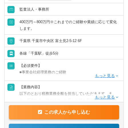
監査法人・事務所
英語力を活かす
400万円～800万円※これまでのご経験や業績に応じて変化
中国語を活かす
します。
その他語学を活かす
千葉県 千葉市中央区 富士見2-5-12 6F
各線「千葉駅」徒歩5分
【必須要件】
■事業会社経理業務のご経験
【歓迎要件】
【業務内容】
■後輩指導（マネジメント）のご経験
以下のとおり税務業務全般を担当していただきます。ま
■税理士科目合格/簿記等の資格をお持ちの方
た、所内スタッフのサポート役としても期待しておりま
す。
【求める人物像】
この求人から申し込む
【具体的には】
■チャレンジ精神がある
業務は多岐に渡り、コンサルティング業務（30～50件程
税理士事務所での仕事をお客様に対する「サービス」とし
度）や資産税・相続案件（年間10件以上）にも力を入れて