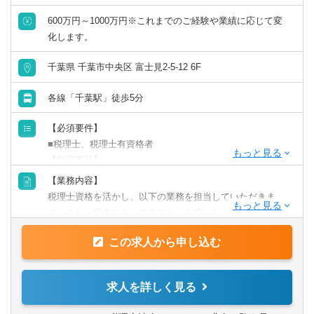
600万円～1000万円※これまでのご経験や業績に応じて変
化します。
千葉県 千葉市中央区 富士見2-5-12 6F
各線「千葉駅」徒歩5分
【必須要件】
■税理士、税理士有資格者
【歓迎要件】
■後輩指導（マネジメント）のご経験
【業務内容】
■会計事務所での勤務のご経験
税理士資格を活かし、以下の業務を担当していただきま
■事業会社経理業務のご経験
す。また、所内スタッフのサポート役としても期待してお
ります。
【求める人物像】
この求人から申し込む
【具体的には】
■チャレンジ精神がある
業務は多岐に渡り、コンサルティング業務（30～50件程
税理士事務所での仕事をお客様に対する「サービス」とし
度）や資産税・相続案件（年間10件以上）にも力を入れて
求人を詳しく見る
て捉えられる
います。
■コツコツ努力できる
チャレンジ意欲のある方には、やってみたい業務を積極的