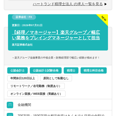
・年商10億円超の企業グループをチームの一員として担
※上記以外にも、経験年数や勤続年数、本人の要望に応じ
ハートランド税理士法人 の求人一覧を見る
＜年収実績（2025年）＞
当。
て資金調達支援や相続対策、組織再編や事業承継などの業
勤続1年以上の税務担当の平均年収 ：11,037,499円
・その他、経験を積みたい分野があれば積極的に該当案件
務も担当可能。
勤続3年以上の税務担当の平均年収 ：14,251,600円
証券会社・FX
へ参加して経験を積む（例：組織再編や事業承継対策の提
勤続3年以上の税務担当の年収中央値：11,683,809円
案、DD業務などのスポット業務をチームの一員として対
＜顧問先の傾向に関して＞
更新日：2026年07月31日
応）。
法人メインです。
【経理／マネージャー】楽天グループ／幅広
＜年収例＞
創業間もないスタートアップから、年商100億円を超える大
い業務をプレイングマネージャーとして担当
経験者枠
◆入社5年目以降（年収1,200万円以上）
企業まで幅広く対応しています。
楽天証券株式会社
830万円／27歳／入社2年目／業界歴3年目／顧問件数22件
・担当顧問25～35件前後。共同案件のリーダー担当5～10
よく「年収が高いから、特殊案件や複雑案件ばかりなので
／年間顧問売上2,000万円（月給60万円+平均インセンティ
件前後。
は？」と心配される方がいますが、そうした案件は一部で
～楽天グループ金融事業の中核企業～財務経理部で幅広い経験が積めます！
ブ月額9万円）
・オフィスの拠点長や管理責任者、またはその補佐を担
すし、お任せする人は限られています。そのため、経験者
1040万円／36歳／入社5年目／業界歴10年目／顧問件数26
当。もしくは複雑案件等をメインで担当する「スペシャリ
であればスムーズに業務に慣れていただけるはずです。
公認会計士
公認会計士試験合格
税理士
税理士科目合格
件／年間顧問売上2,600万円（月給60万円+平均インセンテ
スト」や「スタープレイヤー」として活躍。
ィブ月額26.5万円）
・年商10億円超の企業グループをチームの主担当として対
＜顧問先の割り振り＞
年間休日120日以上
原則として転勤なし
1,390万円／28歳／入社3年目／業界歴5年目／顧問件数27件
応。
本人の希望や、経験年数を加味して担当顧問を割り振りま
リモートワーク／在宅勤務（制度あり）
／年間顧問売上3,000万円（月給60万円+平均インセン月額
・組織再編や事業承継対策の提案、DD業務などのスポット
す。「無理に受けさせられる」ということはありませんの
オンライン面接／WEB面接（実績あり）
46万円+管理職手当月額10万円）
業務をチームの主担当として対応。
でご安心ください。
1,580万円／40歳／入社7年目／業界歴12年／顧問件数32件
金融機関
／年間顧問売上3,700万円（月給60万円+平均インセンティ
※試用期間中：350,000円以上（基本給258,900円以上。45
＜基本的なキャリアステップ＞
ブ月額51.5万円+管理職手当月額20万円）
時間分の固定残業代91,100円を含む）
（1）担当を持ち、顧客対応を1人で完結できる。
700万円～1500万円※想定年収はあくまでも目安の金額で