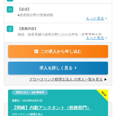
【必須】
■資産税分野の実務経験
【歓迎】
【業務内容】
■ウェルスマネジメント部門での実務経験
相続・資産承継の成長分野における申告・提案業務を担
■ファイナンシャルプランナーまたはプライベートバンカー
当。
資格
AIやパートと連携し、提案と顧客支援に集中可能です。
この求人から申し込む
相続申告から資産承継・運用・法人投資からパート育成ま
学歴・資格不問。商業高校卒・専門卒・大卒・院卒など歓
で幅広いキャリアを描けます。
迎
求人を詳しく見る
【具体的には】
【こんな方におすすめ】
■相続税申告の顧客対応~申告業務
グロースリンク税理士法人 の求人一覧を見る
成長市場の資産税分野で、単なる申告業務にとどまらず、
■資産運用、事業承継、不動産、保険などのクロスセル対応
提案型の実務に挑戦したい方に最適な環境です。
■パートチームの教育や業務フローの整備
AIやパートとの分業体制を構築し、専門性の高い業務に集
税理士法人・会計事務所
⇒まずは1期生の育成を兼務し、約3か月後にはパートスタ
中可能。
ッフや社内間のリモートワーク体制を確立。
更新日：2026年08月07日
組織拡大期の今だからこそ、仕組みづくりや育成にも携わ
その後2期生の育成・・・のようにサイクルを回し、組織の
【岡崎】内勤アシスタント（税務部門）
れます。
拡張を支えていただきたいです。
グロースリンク税理士法人