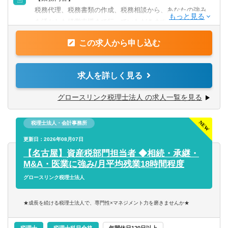
税理士事務所・会計事務所での実務経験1年以上の方
税務代理、税務書類の作成、税務相談から、あなたの強み
Word,Excelの基本操作ができる方
を活かした経営支援まで行っていただきます。
「税理士業務＋αの仕事にチャレンジしたい」という方を歓
【優遇】
この求人から申し込む
迎します。
■日商簿記2級・3級または同等の知識を持つ方
■税理士科目合格者・公認会計士志望者や勉強中の方
【具体的には、下記、担当者業務の補助として、資料作成
求人を詳しく見る
【歓迎】
やチーム内のアシスタント業務をお願いします。】
■仕訳入力・月次決算準備・小口管理・出納係などの財務・
■税務顧問（記帳代行、財務分析、税務相談、決算対策、経
グロースリンク税理士法人 の求人一覧を見る
経理事務経験者
営相談、ビジネスマッチングなど）
■中小企業で顧問税理士さんとのやりとりを担当していた方
■起業家支援（会社設立サポート、事業計画作成、金融機関
■税務調査の準備や、税務署の各種手続に関する知識をお持
税理士法人・会計事務所
交渉、届出作成など）
ちの方
■相続、事業承継支援（財産評価、相続税額試算、財産承継
更新日：2026年08月07日
【その他、下記に当てはまる方も大歓迎!!】
シミュレーション、組織活性化支 援、企業格付け分析な
【名古屋】資産税部門担当者 ◆相続・承継・
∟税理士の勉強をされている方
ど）
M&A・医業に強み/月平均残業18時間程度
∟チームワークを大切にできる方
■その他（セミナーや異業種交流会「びじ咲く会」等の運
グロースリンク税理士法人
∟積極的に仕事に取り組める方
営）
∟宅地建物取引士(宅建)資格をお持ちの方
★成長を続ける税理士法人で、専門性×マネジメント力を磨きませんか★
∟決算を組める方
◎お店や会社の立ち上け？ 時にサホ？ ートする『独立開業
◎以下資格をお持ちの方は知識や経験を活かしていただけ
支援』、
税理士
税理士科目合格
年間休日120日以上