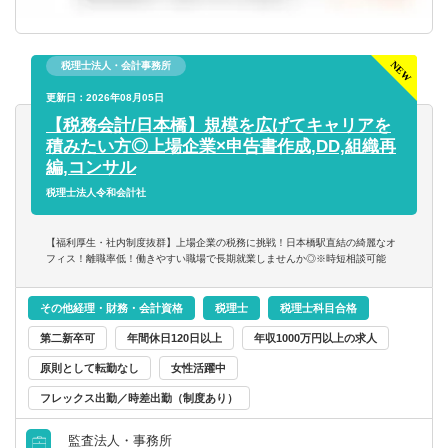
税理士法人・会計事務所
更新日：2026年08月05日
【税務会計/日本橋】規模を広げてキャリアを
積みたい方◎上場企業×申告書作成,DD,組織再
編,コンサル
税理士法人令和会計社
【福利厚生・社内制度抜群】上場企業の税務に挑戦！日本橋駅直結の綺麗なオ
フィス！離職率低！働きやすい職場で長期就業しませんか◎※時短相談可能
その他経理・財務・会計資格
税理士
税理士科目合格
第二新卒可
年間休日120日以上
年収1000万円以上の求人
原則として転勤なし
女性活躍中
フレックス出勤／時差出勤（制度あり）
監査法人・事務所