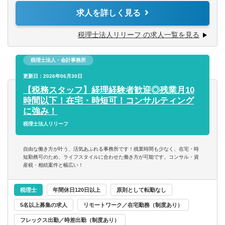
税理士事務所での仕事をお客様に対する「サービス」とし
度）や資産税・相続案件（年間10件以上）にも力を入れて
求人を詳しく見る
て捉えられる
います。
第二新卒可
■コツコツ努力できる
チャレンジ意欲のある方には、やってみたい業務を積極的
税理士法人リリーフ の求人一覧を見る
■明るい、人と話すのが好き、事務作業が好き、数字にこだ
にお任せ致します！
託児所・育児補助
わる
■税務相談、各種コンサルティング
■ゆくゆくは経営層として活躍していきたいという意欲をお
税理士法人・会計事務所
■資産税業務
エグゼクティブクラスの求人
持ちの方
■各種申告書作成、確定申告業務
更新日：2026年06月30日
■決算業務、年末調整
【税務スタッフ】経理経験者歓迎◎残業月10
海外赴任の機会あり
※仕事に対する意欲や、上昇志向のある方、大歓迎です！
■関与先への報告
時間以下！在宅・時短可！コンサルティング
人間性を重視しながら採用しているので、たとえ税務の経
■新規顧客開拓 etc.
に強み！
験が浅くても、意欲がある方はぜひ一度ご応募ください！
MBAホルダー募集
税理士法人リリーフ
【主な使用ソフト】
有形商材の求人
マネーフォワード、freee、弥生、達人、TKC
自由な働き方が叶う、活気あふれる事務所です！残業時間も少なく、在宅・時
※その他お客様や職員の要望により導入する可能性あり
短勤務可のため、ライフスタイルに合わせた働き方が可能です。コンサル・資
産税・相続案件と幅広い！
管理職求人
税理士
年間休日120日以上
原則として転勤なし
オンライン面接／WEB面接（実績あり）
5名以上募集の求人
リモートワーク／在宅勤務（制度あり）
語学
フレックス出勤／時差出勤（制度あり）