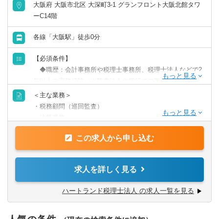
大阪府 大阪市北区 大深町3-1 グランフロント大阪北館タワ
ーC14階
各線「大阪駅」徒歩0分
【必須条件】
◆職歴：会計事務所や税理士事務所、税理士法人などで2
年以上の実務経験（※監査法人や銀行での勤務は経験にカ
ウントされません）
＜主な業務＞
◆経験：顧問先への巡回監査経験
・税務顧問（巡回監査）
◆経験：顧客対応や法人の決算業務経験
・決算業務
・申告書類作成
【歓迎条件】
この求人から申し込む
・タックスコンサルティング
◆資格：税理士資格所有者は優遇
・会社設立支援
・クラウド会計導入支援
求人を詳しく見る
＜年収実績（2025年）＞
勤続1年以上の税務担当の平均年収 ：11,037,499円
※上記以外にも、経験年数や勤続年数、本人の要望に応じ
ハートランド税理士法人 の求人一覧を見る
勤続3年以上の税務担当の平均年収 ：14,251,600円
て資金調達支援や相続対策、組織再編や事業承継などの業
勤続3年以上の税務担当の年収中央値：11,683,809円
務も担当可能。