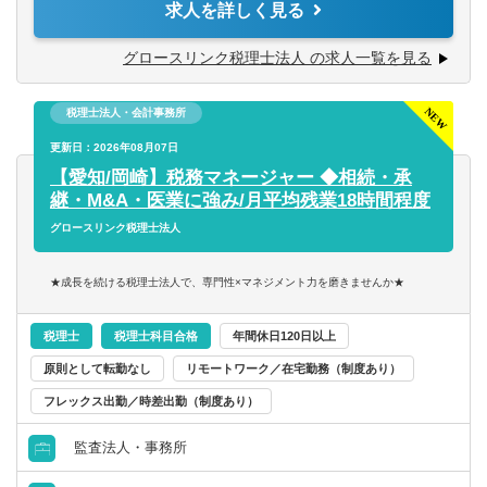
求人を詳しく見る
■コンテンツマーケティングの推進：
グロースリンク税理士法人 の求人一覧を見る
専門家（税理士・社労士など）と連携したオウンドメディ
アの記事企画・編集・アクセス解析
税理士法人・会計事務所
■SNS・メールマーケティング：
更新日：2026年08月07日
公式SNSアカウントの運用、見込み顧客へのメルマガ配信
【愛知/岡崎】税務マネージャー ◆相続・承
やステップメールの企画・運用
継・M&A・医業に強み/月平均残業18時間程度
グロースリンク税理士法人
【インハウスならではの「事業成長を牽引する」やりが
い】
★成長を続ける税理士法人で、専門性×マネジメント力を磨きませんか★
単なる部分的な施策の実行に留まらず、戦略立案から実
行、データ分析まで一貫して関わり、自社ブランドの価値
税理士
税理士科目合格
年間休日120日以上
を内側から高めていく手応えを得られます。広告運用から
SEO、オウンドメディア運用まで手がける領域は幅広く、
原則として転勤なし
リモートワーク／在宅勤務（制度あり）
自身のマーケティング施策が組織の成長に直接寄与してい
フレックス出勤／時差出勤（制度あり）
ることを実感できる環境です。
監査法人・事務所