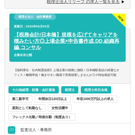
税理士法人リリーフ の求人一覧を見る
■明るい、人と話すのが好き、事務作業が好き、数字にこだ
にお任せ致します！
わる
■税務相談、各種コンサルティング
■ゆくゆくは経営層として活躍していきたいという意欲をお
税理士法人・会計事務所
■資産税業務
持ちの方
■各種申告書作成、確定申告業務
更新日：2026年08月05日
コンサルタント／監査法人／士業関連
■決算業務、年末調整
税理士
会計事務所・税理士法人
北海道・東北
【税務会計/日本橋】規模を広げてキャリアを
※仕事に対する意欲や、上昇志向のある方、大歓迎です！
■関与先への報告
積みたい方◎上場企業×申告書作成,DD,組織再
人間性を重視しながら採用しているので、たとえ税務の経
■新規顧客開拓 etc.
編,コンサル
すべて選択する
税理士科目合格
コンサルティングファーム
北海道
青森県
験が浅くても、意欲がある方はぜひ一度ご応募ください！
企業名非公開
【主な使用ソフト】
戦略・業務・会計コンサルタント
日商簿記検定1級
事業会社
岩手県
宮城県
マネーフォワード、freee、弥生、達人、TKC
【福利厚生・社内制度抜群】上場企業の税務に挑戦！日本橋駅直結の綺麗なオ
※その他お客様や職員の要望により導入する可能性あり
フィス！離職率低！働きやすい職場で長期就業しませんか◎※時短相談可能
経営・戦略コンサルタント
日商簿記検定2級
金融機関
秋田県
山形県
その他経理・財務・会計資格
税理士
税理士科目合格
財務・会計・税務コンサルタント
日商簿記検定3級
福島県
第二新卒可
年間休日120日以上
年収1000万円以上の求人
原則として転勤なし
女性活躍中
人事・組織コンサルタント
関東
フレックス出勤／時差出勤（制度あり）
その他（コンサルタント）
茨城県
栃木県
監査法人・事務所