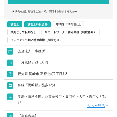
スピード感のある環境でキャリアアップしたい方、ぜひご
応募ください！
【大阪事務所について】
★成長を続ける税理士法人で、専門性を磨きませんか★
■税務チーム：20名
■20代～30代が多く、50代まで幅広く在籍
税理士
税理士科目合格
年間休日120日以上
原則として転勤なし
リモートワーク／在宅勤務（制度あり）
フレックス出勤／時差出勤（制度あり）
監査法人・事務所
「月収額」21.5万円
愛知県 岡崎市 羽根北町2丁目1-8
各線「岡崎駅」徒歩12分
学歴・資格不問。商業高校卒・専門卒・大卒・院卒など歓
迎
【必須】
【業務内容】