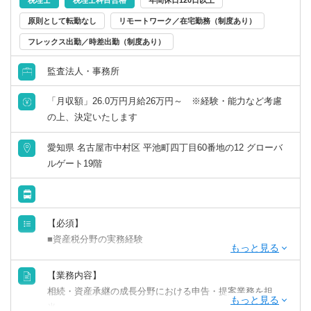
ます。
創業者から二代目へ会社を引き継ぐサポートをする『事業
承継』、病院などの開業サポートをする『医業開業支援』
原則として転勤なし
リモートワーク／在宅勤務（制度あり）
税理士、日商簿記1～3級、公認会計士。
等の分野で、経営者や先生方をサポートするのが私たちの
フレックス出勤／時差出勤（制度あり）
役目です。また、経営や人事制度の分析、教育・研修制度
のご提案など、コンサルティングも行っています。
監査法人・事務所
「月収額」26.0万円月給26万円～ ※経験・能力など考慮
◎お客様は中小企業の経営
の上、決定いたします
者。会社の経営に欠かせない税務・会計面、数字をもとに
毎月の面 談で会社の抱える課題やこの先の経営戦略、お客
愛知県 名古屋市中村区 平池町四丁目60番地の12 グローバ
様自身のライフプランなどを一緒に考えています。設立か
ルゲート19階
ら携わったお客様が業績を上げ、支店を出したり、法人化
したり、事業承継したり、？期にわたってお客様の夢の実
現に携われることが、この仕事の一番の魅力です。当事務
所は「知識や知恵」そして「人」という価値を提供してい
【必須】
ます。私たちの成？が、直接お客様の夢の実現に繋がりま
■資産税分野の実務経験
す。お客様と互いに切磋琢磨しながら、挑戦、成？し続け
ることも私たちの仕事の一つです。
【歓迎】
【業務内容】
■ウェルスマネジメント部門での実務経験
相続・資産承継の成長分野における申告・提案業務を担
■ファイナンシャルプランナーまたはプライベートバンカー
当。