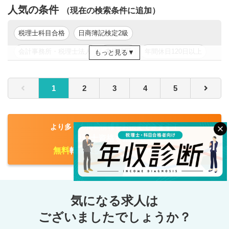
人気の条件
交渉、届出作成など）
（現在の検索条件に追加）
■相続、事業承継支援（財産評価、相続税額試算、財産承継
シミュレーション、組織活性化支 援、企業格付け分析な
税理士科目合格
日商簿記検定2級
ど）
会計事務所・税理士法人
未経験可
年間休日120日以上
もっと見る
■その他（セミナーや異業種交流会「びじ咲く会」等の運
営）
新卒可
年収200万円以上
年収300万円以上
1
2
3
4
5
年収500万円以上
東京都
関東
【担当業務】
担当者の平均顧問件数 18.3件
平均売上 16,650,046.8円 （2024年4月時点）
より多くの掲載情報をお伝えできます！
税理士資格を活かせる
無料
転職支援サービスに申し込む
気になる求人は
検索する
クリア
ございましたでしょうか？