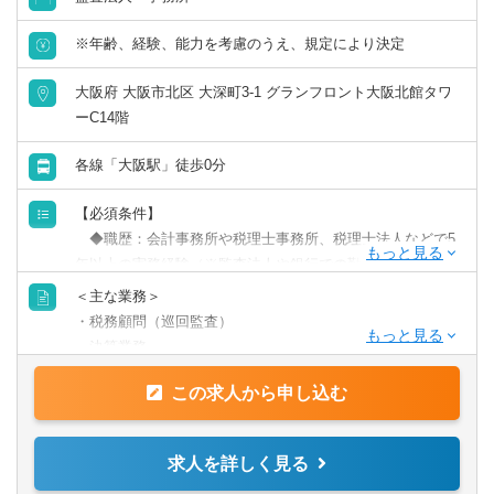
ャリスト」などのキャリアを歩む。
（4）本人の希望があれば拠点長に就任し、担当オフィスの
※年齢、経験、能力を考慮のうえ、規定により決定
利益からレベニューシェア。
大阪府 大阪市北区 大深町3-1 グランフロント大阪北館タワ
＜勤続年数に応じた業務内容と年収イメージ＞
ーC14階
【例】業界経験3年の方が入社した場合
各線「大阪駅」徒歩0分
◆入社1年目（年収700万円前後）
【必須条件】
・担当顧問20～25件前後。
◆職歴：会計事務所や税理士事務所、税理士法人などで5
・プレイヤーとしてスキルアップに励む。
年以上の実務経験（※監査法人や銀行での勤務は経験にカ
・個人事業主や年商3億円未満のスタートアップ法人をメイ
ウントされません）
ンで担当。
＜主な業務＞
◆経験：顧問先への巡回監査経験
・税務顧問（巡回監査）
◆経験：顧客対応や法人の決算業務経験
◆入社3年目（年収1,000万円前後）
・決算業務
※「経験者」の定義は「税理士資格の有無は問わず、単独
・担当顧問25～30件前後。共同案件のリーダー担当1～2件
・申告書類作成
で顧客対応可能な方」とする。
この求人から申し込む
前後、サポート担当5件前後。
・タックスコンサルティング
・チーム長やその補佐などを担当。
・会社設立支援
【歓迎条件】
・財務コンサル業務を担当。
・クラウド会計導入支援
求人を詳しく見る
◆資格：税理士資格所有者は優遇
・年商10億円未満の中規模法人をメインで担当。