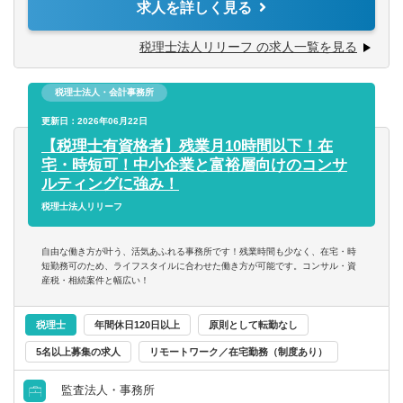
求人を詳しく見る
て捉えられる
います。
■コツコツ努力できる
チャレンジ意欲のある方には、やってみたい業務を積極的
税理士法人リリーフ の求人一覧を見る
■明るい、人と話すのが好き、事務作業が好き、数字にこだ
にお任せ致します！
わる
■税務相談、各種コンサルティング
■ゆくゆくは経営層として活躍していきたいという意欲をお
税理士法人・会計事務所
■資産税業務
持ちの方
■各種申告書作成、確定申告業務
更新日：2026年06月22日
■決算業務、年末調整
【税理士有資格者】残業月10時間以下！在
※仕事に対する意欲や、上昇志向のある方、大歓迎です！
■関与先への報告
宅・時短可！中小企業と富裕層向けのコンサ
人間性を重視しながら採用しているので、たとえ税務の経
■新規顧客開拓 etc.
ルティングに強み！
験が浅くても、意欲がある方はぜひ一度ご応募ください！
税理士法人リリーフ
【主な使用ソフト】
マネーフォワード、freee、弥生、達人、TKC
自由な働き方が叶う、活気あふれる事務所です！残業時間も少なく、在宅・時
※その他お客様や職員の要望により導入する可能性あり
短勤務可のため、ライフスタイルに合わせた働き方が可能です。コンサル・資
産税・相続案件と幅広い！
税理士
年間休日120日以上
原則として転勤なし
5名以上募集の求人
リモートワーク／在宅勤務（制度あり）
監査法人・事務所