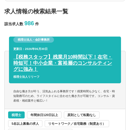
求人情報の検索結果一覧
年収を選択
986
該当求人数
件
以上
税理士法人・会計事務所
従業員数
更新日：2026年06月30日
【税務スタッフ】残業月10時間以下！在宅・
時短可！中小企業・富裕層のコンサルティン
以上
グに強み！
税理士法人リリーフ
フリーワード
自由な働き方が叶う、活気あふれる事務所です！残業時間も少なく、在宅・時
短勤務可のため、ライフスタイルに合わせた働き方が可能です。コンサル・資
産税・相続案件と幅広い！
企業名のみで検索
税理士
年間休日120日以上
原則として転勤なし
5名以上募集の求人
リモートワーク／在宅勤務（制度あり）
休日・働き方