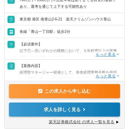
※ただし、業界経験年数10年相当の場合、試用期間後は
（2）担当顧問先数が25件前後に到達する。
あり、選考を通じて上下する可能性あり
※担当件数が多い方は大きな企業を相手にするケースが多
「500,000円以上（基本給370,000円以上。45時間分の固定
（3）希望に応じて、部下の育成を担当する「チームリーダ
く、顧問料も高くなる傾向にあります。
残業代130,000円を含む）」とする。
ー」、資産税案件(相続等)・複雑案件を一手に担う「スペシ
東京都 港区 南青山2-6-21 楽天クリムゾンハウス青山
ャリスト」などのキャリアを歩む。
（4）本人の希望があれば拠点長に就任し、担当オフィスの
各線「青山一丁目駅」徒歩2分
利益からレベニューシェア。
【必須要件】
以下①～④いずれかの職務において、５年程度以上の実務
＜勤続年数に応じた業務内容と年収イメージ＞
経験（連結決算）がある方
【例】業界経験3年の方が入社した場合
①事業会社または金融機関での連結会計経験
【業務内容】
②監査法人での監査業務経験
◆入社1年目（年収700万円前後）
経理部マネージャー候補として、単体経理業務全般を統括
③会計事務所での実務経験
・担当顧問20～25件前後。
し、IFRSに基づく連結決算業務、海外子会社管理、内部統
④税理士法人での実務経験
・プレイヤーとしてスキルアップに励む。
制の構築・運用など、幅広い業務をプレイングマネージャ
この求人から申し込む
・個人事業主や年商3億円未満のスタートアップ法人をメイ
ーとして担当していただきます。自らも手を動かしなが
【歓迎経験・スキル】
ンで担当。
ら、チームを率いて業務効率化や高度化を推進し、会社の
・金融機関等で上記に該当する業務経験
成長に貢献していただきます。
求人を詳しく見る
・証券会社にて主計業務のご経験がある方
◆入社3年目（年収1,000万円前後）
・自己資本規制比率の計算を含む監督官庁等へのモニタリ
・担当顧問25～30件前後。共同案件のリーダー担当1～2件
具体的には…
楽天証券株式会社 の求人一覧を見る
ング報告
前後、サポート担当5件前後。
・マネジメント業務: チームメンバーの育成、業務分担、進