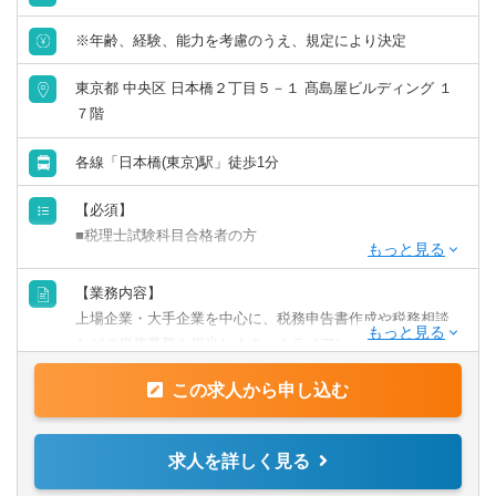
※年齢、経験、能力を考慮のうえ、規定により決定
東京都 中央区 日本橋２丁目５－１ 髙島屋ビルディング １
７階
各線「日本橋(東京)駅」徒歩1分
【必須】
■税理士試験科目合格者の方
【歓迎】
【業務内容】
■監査法人にて実務経験のある方
上場企業・大手企業を中心に、税務申告書作成や税務相談
■会計事務所にて実務経験のある方
などの税務業務を担当します。クライアントに寄り添いな
■事業会社経理にて実務経験のある方
がら、幅広い税務経験を積むことができます。
この求人から申し込む
【業務詳細】
■税金計算
求人を詳しく見る
■各種税務申告書作成