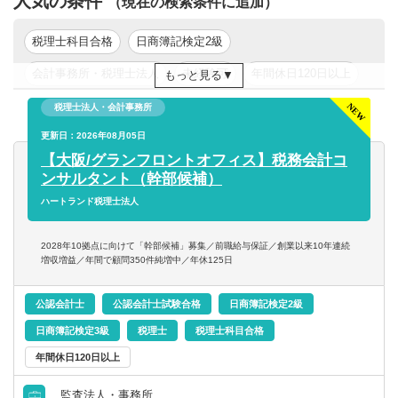
人気の条件
（現在の検索条件に追加）
＜年収例＞
＜顧問先の傾向に関して＞
経験者枠
法人メインです。
税理士科目合格
日商簿記検定2級
830万円／27歳／入社2年目／業界歴3年目／顧問件数22件
創業間もないスタートアップから、年商100億円を超える大
会計事務所・税理士法人
未経験可
年間休日120日以上
もっと見る
／年間顧問売上2,000万円（月給45万円+平均インセンティ
企業まで幅広く対応しています。
ブ月額24万円）
よく「年収が高いから、特殊案件や複雑案件ばかりなので
新卒可
年収200万円以上
年収300万円以上
税理士法人・会計事務所
1040万円／36歳／入社5年目／業界歴10年目／顧問件数26
は？」と心配される方がいますが、そうした案件は一部で
年収500万円以上
更新日：2026年08月05日
東京都
関東
件／年間顧問売上2,600万円（月給45万円+平均インセンテ
すし、お任せする人は限られています。そのため、経験者
ィブ月額41.5万円）
【大阪/グランフロントオフィス】税務会計コ
であればスムーズに業務に慣れていただけるはずです。
ンサルタント（幹部候補）
1,390万円／28歳／入社3年目／業界歴5年目／顧問件数27件
／年間顧問売上3,000万円（月給45万円+平均インセン月額
ハートランド税理士法人
＜顧問先の割り振り＞
61万円+管理職手当10万円）
本人の希望や、経験年数を加味して担当顧問を割り振りま
1,580万円／40歳／入社7年目／業界歴12年／顧問件数32件
す。「無理に受けさせられる」ということはありませんの
2028年10拠点に向けて「幹部候補」募集／前職給与保証／創業以来10年連続
／年間顧問売上3,700万円（月給45万円+平均インセンティ
増収増益／年間で顧問350件純増中／年休125日
でご安心ください。
ブ月額66.5万円+管理職手当20万円）
公認会計士
公認会計士試験合格
日商簿記検定2級
＜基本的なキャリアステップ＞
（1）担当を持ち、顧客対応を1人で完結できる。
日商簿記検定3級
税理士
税理士科目合格
※担当件数が多い方は大きな企業を相手にするケースが多
（2）担当顧問先数が25件前後に到達する。
年間休日120日以上
く、顧問料も高くなる傾向にあります。
（3）希望に応じて、部下の育成を担当する「チームリーダ
ー」、資産税案件(相続等)・複雑案件を一手に担う「スペシ
監査法人・事務所