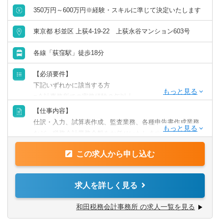
350万円～600万円※経験・スキルに準じて決定いたします
東京都 杉並区 上荻4-19-22 上荻永谷マンション603号
各線「荻窪駅」徒歩18分
【必須要件】
下記いずれかに該当する方
■会計事務所での実務経験２年以上
■税理士試験1科目以上合格
【仕事内容】
■税理士試験勉強中の方
仕訳・入力、試算表作成、監査業務、各種申告書作成業務
など、税務会計業務全般をお任せいたします。
【歓迎要件】
■税理士有資格者
この求人から申し込む
★その他、資産税関連のご依頼をいただくことが多く、経
※実務経験が浅くても一度ご相談ください！
験・意欲に応じて株価算定、相続・事業承継関連業務に携
わることも可能です！
求人を詳しく見る
※使用ソフト：JDL・勘定奉行・弥生
和田税務会計事務所 の求人一覧を見る