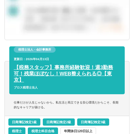
税理士法人・会計事務所
更新日：2026年04月13日
【税務スタッフ】事務所経験歓迎！週3勤務
可！残業ほぼなし！WEB整えられる◎【東
京】
ブロス税理士法人
仕事だけが人生じゃないから。私生活と両立できる安心環境だからこそ、長期
的なキャリアが築ける。
日商簿記検定1級
日商簿記検定2級
日商簿記検定3級
税理士
税理士科目合格
年間休日120日以上