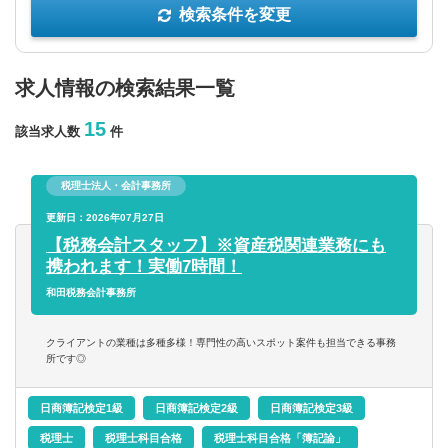
検索条件を変更
年収を選択
求人情報の検索結果一覧
以上
15
該当求人数
件
従業員数
税理士法人・会計事務所
以上
更新日：2026年07月27日
【税務会計スタッフ】※資産税関連業務にも
携われます！実働7時間！
フリーワード
和田税務会計事務所
クライアントの業種は多種多様！専門性の高いスポット案件も担当できる事務
所です◎
企業名のみで検索
日商簿記検定1級
日商簿記検定2級
日商簿記検定3級
休日・働き方
税理士
税理士科目合格
税理士科目合格「簿記論」