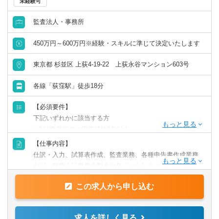
未経験可
英語力を活かす
監査法人・事務所
中国語を活かす
450万円～600万円※経験・スキルに準じて決定いたします
東京都 杉並区 上荻4-19-22 上荻永谷マンション603号
その他語学を活かす
各線「荻窪駅」徒歩18分
【必須要件】
下記いずれかに該当する方
■会計事務所での実務経験2年以上
【仕事内容】
【歓迎要件】
仕訳・入力、試算表作成、監査業務、各種申告書作成業務
■税理士科目合格者
など、税務会計業務全般をお任せいたします。
■資産税を勉強している方
■税理士有資格者
この求人から申し込む
★その他、資産税関連のご依頼をいただくことが多く、経
※実務経験が浅くても一度ご相談ください！
験・意欲に応じて株価算定、相続・事業承継関連業務に携
わることも可能です！
求人を詳しく見る