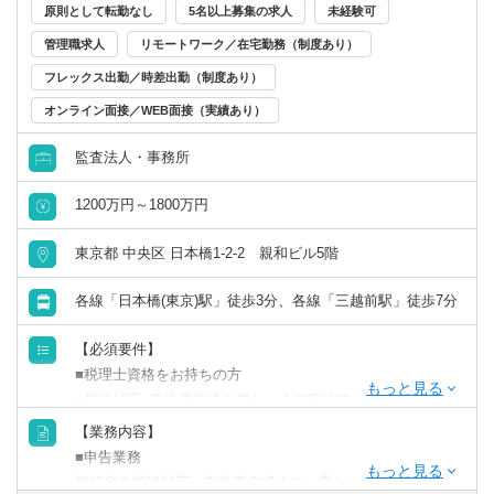
原則として転勤なし
5名以上募集の求人
未経験可
直接やり取り」や「知識が必要な業務」などをご担当いた
管理職求人
リモートワーク／在宅勤務（制度あり）
だくことも可能です。
さらに当法人は相続・資産税の相談も多いため、幅広い知
フレックス出勤／時差出勤（制度あり）
識・スキルを身につける機会も豊富！
オンライン面接／WEB面接（実績あり）
将来、税理士資格取得を目指す方は、相続などの経験を積
みキャリアアップも目指せます。
監査法人・事務所
1200万円～1800万円
東京都 中央区 日本橋1-2-2 親和ビル5階
各線「日本橋(東京)駅」徒歩3分、各線「三越前駅」徒歩7分
【必須要件】
■税理士資格をお持ちの方
■相談対応~申告書作成までお一人で完結できる方
【業務内容】
【歓迎要件】
■申告業務
■営業活動のご経験のある方
相続税の相談対応～申告書作成まで一貫して対応いただき