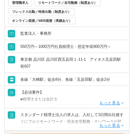
管理職求人
リモートワーク／在宅勤務（制度あり）
フレックス出勤／時差出勤（制度あり）
オンライン面接／WEB面接（実績あり）
監査法人・事務所
550万円～1000万円社員税理士：想定年収800万円～
東京都 品川区 品川区西五反田１-11-1 アイオス五反田駅
前607
各線「大崎駅」徒歩8分、各線「五反田駅」徒歩2分
【必須要件】
■税理士または会計士
■デスク、モニター、光回線等の在宅勤務に必要な設備の保
有
スタンダード税理士法人の求人は、入社して3日間出社後す
※社員税理士希望も歓迎いたします
ぐにフルリモートワーク・完全在宅勤務・テレワークが可
能なのが特徴です。また、マネーフォワードクラウド会計
下記のどれか1つでもピンと来た方は是非ご応募ください。