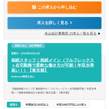
【具体的には】
この求人から申し込む
■月次巡回監査
■税務申告書作成
■経営改善計画策定支援
求人を詳しく見る
■社会福祉法人監査
■相続対策
永山会計事務所 の求人一覧を見る
■リスクマネジメント 等
※ご経験に応じて、15社～20社程度をご担当いただく予定
税理士法人・会計事務所
です。
※業務は周囲へ相談をしながらを進めることが可能です。
更新日：2026年04月13日
※子育て中の方や試験勉強中の方など、事務所でしっかり
相続スタッフ｜相続メイン（フルフレックス
とバックアップを行いますので、お気軽にご相談くださ
＋在宅勤務で柔軟な働き方が可能！年収水準
い。
高い！）【東京都】
Authense税理士法人
【相続税務スタッフ】相続税中心！フルフレックス＋在宅勤務可能！年収水準
高い！税務未経験会計士歓迎◎ 独立応援！【東京都】
税理士
年間休日120日以上
年収1000万円以上の求人