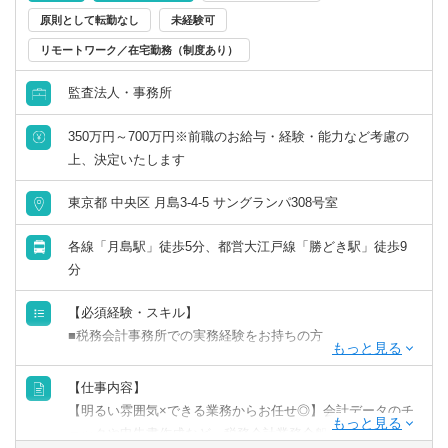
原則として転勤なし
未経験可
リモートワーク／在宅勤務（制度あり）
監査法人・事務所
350万円～700万円※前職のお給与・経験・能力など考慮の
上、決定いたします
東京都 中央区 月島3-4-5 サングランパ308号室
各線「月島駅」徒歩5分、都営大江戸線「勝どき駅」徒歩9
分
【必須経験・スキル】
■税務会計事務所での実務経験をお持ちの方
【歓迎経験・スキル】
【仕事内容】
■日商簿記2級以上
【明るい雰囲気×できる業務からお任せ◎】会計データのチ
■法人税申告書作成の経験をお持ちの方
ェックや申告書作成など、税務会計業務全般をお任せしま