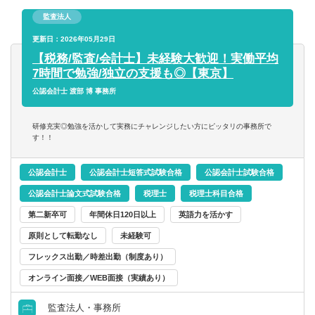
【ご入所後について】
監査法人
ご入所後は、経験やスキルに応じて業務に携わっていただ
きます。一人前になれば、およそ15件ほどの担当をお任せ
更新日：2026年05月29日
いたします。
【税務/監査/会計士】未経験大歓迎！実働平均
7時間で勉強/独立の支援も◎【東京】
コンサルタント／監査法人／士業関連
税理士
会計事務所・税理士法人
北海道・東北
仕訳・入力から決算・申告書の作成、巡回監査といった一
公認会計士 渡部 博 事務所
般税務や、お客様ごとに異なる各種経営相談などへの対
すべて選択する
税理士科目合格
コンサルティングファーム
北海道
青森県
応、相続・承継の対策や申告をはじめとした、専門性の高
研修充実◎勉強を活かして実務にチャレンジしたい方にピッタリの事務所で
いスポット案件まで幅広く業務を経験することが可能で
す！！
戦略・業務・会計コンサルタント
す！
日商簿記検定1級
事業会社
岩手県
宮城県
公認会計士
公認会計士短答式試験合格
公認会計士試験合格
経営・戦略コンサルタント
日商簿記検定2級
金融機関
秋田県
山形県
公認会計士論文式試験合格
税理士
税理士科目合格
第二新卒可
年間休日120日以上
英語力を活かす
財務・会計・税務コンサルタント
日商簿記検定3級
福島県
原則として転勤なし
未経験可
フレックス出勤／時差出勤（制度あり）
人事・組織コンサルタント
関東
オンライン面接／WEB面接（実績あり）
その他（コンサルタント）
茨城県
栃木県
監査法人・事務所