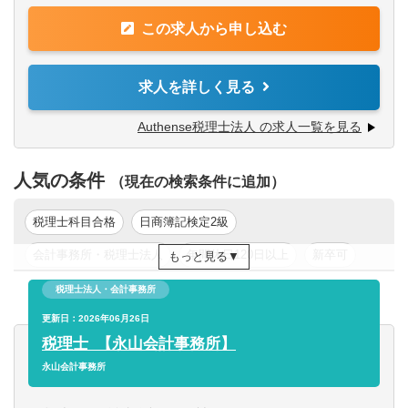
ます。
【求める人物像】
この求人から申し込む
ただし、現状すぐに相続案件があるわけではないため、
■自身で試行錯誤して業務を遂行する事に抵抗がない方
その他関連業務についてもご依頼する可能性がございま
■分からないことを自身で調べたり周囲に聞く事ができる方
す。
求人を詳しく見る
※基本的には事務所かご自宅、セキュリティの確保できる
Authense税理士法人 の求人一覧を見る
作業場所などで勤務いただけます。
※個人の確定申告業務をほぼ行っていないため、固定の時
人気の条件
期に繁忙になるという事はございません。
（現在の検索条件に追加）
税理士科目合格
日商簿記検定2級
会計事務所・税理士法人
年間休日120日以上
新卒可
もっと見る
年収300万円以上
年収400万円以上
年収500万円以上
税理士法人・会計事務所
更新日：2026年06月26日
税理士_【永山会計事務所】
永山会計事務所