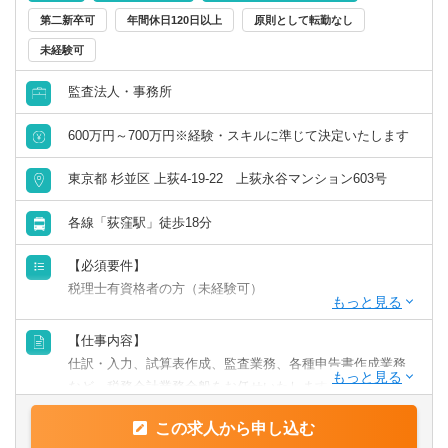
第二新卒可
年間休日120日以上
原則として転勤なし
リモートワーク／在宅勤務（制度あり）
未経験可
年間休日120日以上
監査法人・事務所
600万円～700万円※経験・スキルに準じて決定いたします
原則として転勤なし
東京都 杉並区 上荻4-19-22 上荻永谷マンション603号
フレックス出勤／時差出勤（制度あり）
各線「荻窪駅」徒歩18分
募集・採用情報
【必須要件】
新卒可
税理士有資格者の方（未経験可）
【歓迎要件】
未経験可
【仕事内容】
■資産税を勉強している方
仕訳・入力、試算表作成、監査業務、各種申告書作成業務
年収1000万円以上の求人
など、税務会計業務全般をお任せいたします。
この求人から申し込む
★その他、資産税関連のご依頼をいただくことが多く、経
5名以上募集の求人