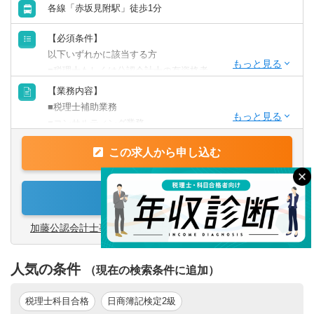
各線「赤坂見附駅」徒歩1分
【必須条件】
以下いずれかに該当する方
■税理士もしくは公認会計士の有資格者
■科目合格者(3科目以上)、会計士試験合格者
【業務内容】
■USCPA
■税理士補助業務
■コンサルティング業務
【歓迎条件】
■月次データ入力・チェック
■中国語ができる方
この求人から申し込む
■決算業務、税務申告
■マネージメント経験のある方
■会計・税務相談 ・事業承継、不動産取得に係る税務相談
■不動産SPC等 ・中国上場企業(在日子会社)の業務や、非居
求人を詳しく見る
【求める人物像】
住者(中華系)向会計サービス
■協調性のある方
加藤公認会計士事務所・税理士事務所 の求人一覧を見る
【クライアント】
数億～数十億規模を中心に業界問わず対応しております。
人気の条件
6割が中国系の企業、4割が日本の企業となっており、特に
（現在の検索条件に追加）
昔から長いお付き合いのあるお客様が多いです。
検索する
クリア
中国系の企業がクライアントとしては多いですが、語学力
税理士科目合格
日商簿記検定2級