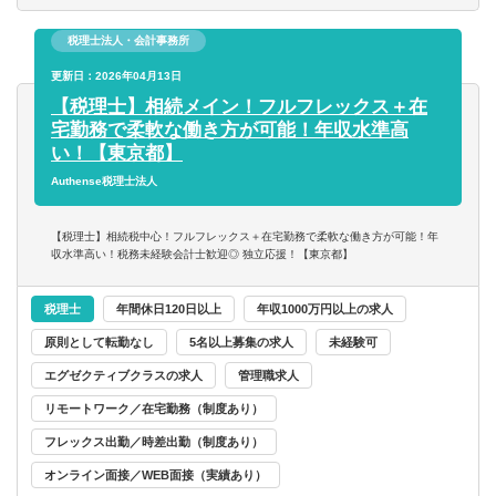
岐阜県
静岡県
■記帳代行業務(少数)
税理士法人・会計事務所
財務／管理会計
愛知県
三重県
公認会計士を目指す方には上記に加え、下記の監査業務を
更新日：2026年04月13日
お願いします。
事務／秘書
【税理士】相続メイン！フルフレックス＋在
関西
宅勤務で柔軟な働き方が可能！年収水準高
■社会福祉法人、学校法人、公益法人、TMKの監査業務補
い！【東京都】
管理部門アシスタント
助
Authense税理士法人
滋賀県
京都府
■監査のみならず、将来は執筆、セミナー等を担うことも可
事務／アシスタント
能です
【税理士】相続税中心！フルフレックス＋在宅勤務で柔軟な働き方が可能！年
大阪府
兵庫県
収水準高い！税務未経験会計士歓迎◎ 独立応援！【東京都】
【使用ソフト】
奈良県
和歌山県
TKC/freee/弥生
税理士
年間休日120日以上
年収1000万円以上の求人
原則として転勤なし
5名以上募集の求人
未経験可
【顧客層】
中国・四国
エグゼクティブクラスの求人
管理職求人
インテリア家具会社、仏・伊ラグジュアリーブランド日本
法人、香港情報機器販売日本法人、中堅内装工事会社、出
リモートワーク／在宅勤務（制度あり）
鳥取県
島根県
版社等
フレックス出勤／時差出勤（制度あり）
岡山県
広島県
オンライン面接／WEB面接（実績あり）