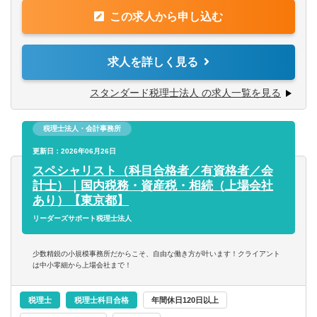
や各種ITツールを活用した業務効率化を徹底しています。
■フルリモートワーク、完全在宅勤務、テレワークを中心と
この求人から申し込む
現在、スタートアップや若手経営者を中心に月3～4社程度
した働き方で通勤時間を削減したい。
のペースで顧問先が増加しており、一緒に働く仲間を募集
■紙ベースの仕事に疑問があり、クラウド会計を含むITツー
しております。
求人を詳しく見る
ルによる業務効率化に興味がある。
■ITに強い会計事務所で働きたい。
【職務内容】
スタンダード税理士法人 の求人一覧を見る
■巡回監査（訪問業務）に疑問があり、チャットやオンライ
■税務顧問業務（マニュアルで一元管理されており、実績の
ン会議で顧客対応したい。
蓄積データも容易に引き出せるよう環境が整えられていま
■スタートアップや若手経営者のサポートがしたい。
税理士法人・会計事務所
す。）
■平均年齢30代前半の代表や同僚と一緒に働きたい。
▽1年間のスケジュール
更新日：2026年06月26日
①役員報酬の決定
スペシャリスト（科目合格者／有資格者／会
※遠方の方や仕事と家庭を両立したい方も是非ご応募くだ
②毎月の会計処理
計士）｜国内税務・資産税・相続（上場会社
さい。
③源泉税の納付
あり）【東京都】
④決算対策
リーダーズサポート税理士法人
⑤年末調整と源泉税の納付
⑥法廷調書の提出
少数精鋭の小規模事務所だからこそ、自由な働き方が叶います！クライアント
⑦給与支払報告書の提出
は中小零細から上場会社まで！
⑧償却資産申告書の提出
⑨決算・確定申告
税理士
税理士科目合格
年間休日120日以上