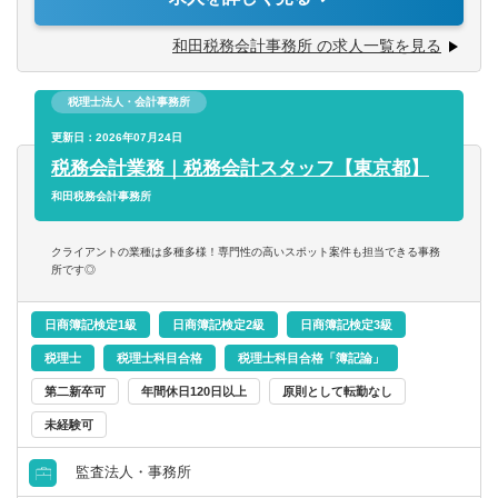
※使用ソフト：JDL・勘定奉行・弥生
和田税務会計事務所 の求人一覧を見る
【ご入所後について】
税理士法人・会計事務所
ご入所後は、経験やスキルに応じて業務に携わっていただ
きます。一人前になれば、およそ15件ほどの担当をお任せ
更新日：2026年07月24日
いたします。
税務会計業務｜税務会計スタッフ【東京都】
和田税務会計事務所
仕訳・入力から決算・申告書の作成、巡回監査といった一
般税務や、お客様ごとに異なる各種経営相談などへの対
クライアントの業種は多種多様！専門性の高いスポット案件も担当できる事務
応、相続・承継の対策や申告をはじめとした、専門性の高
所です◎
いスポット案件まで幅広く業務を経験することが可能で
す！
日商簿記検定1級
日商簿記検定2級
日商簿記検定3級
税理士
税理士科目合格
税理士科目合格「簿記論」
第二新卒可
年間休日120日以上
原則として転勤なし
未経験可
監査法人・事務所