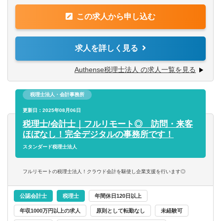
ます。
【求める人物像】
この求人から申し込む
ただし、現状すぐに相続案件があるわけではないため、
■自身で試行錯誤して業務を遂行する事に抵抗がない方
その他関連業務についてもご依頼する可能性がございま
■分からないことを自身で調べたり周囲に聞く事ができる方
す。
求人を詳しく見る
※基本的には事務所かご自宅、セキュリティの確保できる
Authense税理士法人 の求人一覧を見る
作業場所などで勤務いただけます。
※個人の確定申告業務をほぼ行っていないため、固定の時
税理士法人・会計事務所
期に繁忙になるという事はございません。
更新日：2025年08月06日
税理士/会計士｜フルリモート◎ 訪問・来客
ほぼなし！完全デジタルの事務所です！
スタンダード税理士法人
フルリモートの税理士法人！クラウド会計を駆使し企業支援を行います◎
公認会計士
税理士
年間休日120日以上
年収1000万円以上の求人
原則として転勤なし
未経験可