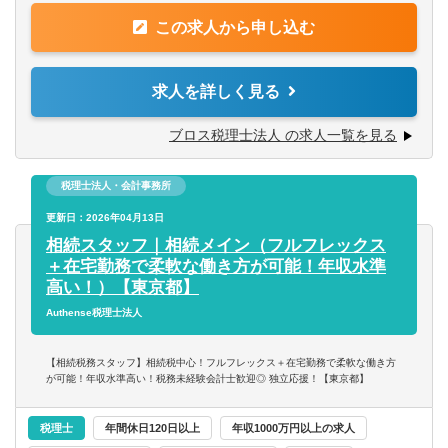
■税理士試験法人税合格
す。＊子育てと両立中の社員も活躍！
■法人税試験受験経験
この求人から申し込む
【具体的には】
＼資格取得をサポート／
スキルや適性に応じて、税務会計業務全般をお任せしま
求人を詳しく見る
簿記や税理士に関する資格など、スタッフの資格取得を後
す。
押し！
■入力済み会計データのチェック
ブロス税理士法人 の求人一覧を見る
業務として税務に触れながら、スキルアップを目指せま
■決算前の整理
す。
■申告書作成 など
税理士法人・会計事務所
【使用ソフト】
更新日：2026年04月13日
■MJS・EPSON・弥生・freee
相続スタッフ｜相続メイン（フルフレックス
＋在宅勤務で柔軟な働き方が可能！年収水準
＼POINT／
高い！）【東京都】
お客様とのやり取りは基本的には代表が行いフィードバッ
Authense税理士法人
ク。
足りない情報などを補いつつ、作業を進めていただきま
【相続税務スタッフ】相続税中心！フルフレックス＋在宅勤務で柔軟な働き方
す。
が可能！年収水準高い！税務未経験会計士歓迎◎ 独立応援！【東京都】
【将来のキャリアパス】
税理士
年間休日120日以上
年収1000万円以上の求人
業務に慣れた後はあなたの意欲や志向に応じ、「お客様と