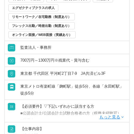
エグゼクティブクラスの求人
リモートワーク／在宅勤務（制度あり）
フレックス出勤／時差出勤（制度あり）
オンライン面接／WEB面接（実績あり）
監査法人・事務所
700万円～1300万円※残業代・賞与含む
東京都 千代田区 平河町2丁目7-9 JA共済ビル3F
東京メトロ有楽町線「麹町駅」徒歩5分、各線「永田町駅」
徒歩5分
【必須要件】▽下記いずれかに該当する方
■公認会計士/公認会計士試験合格者の方（税務未経験可）
■税理士
■USCPA（会計業務の経験がある方）
【仕事内容】