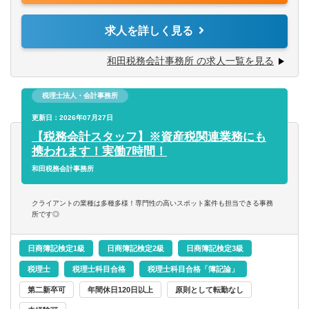
験・意欲に応じて株価算定、相続・事業承継関連業務に携
わることも可能です！
第二新卒可
求人を詳しく見る
※使用ソフト：JDL・勘定奉行・弥生
託児所・育児補助
和田税務会計事務所 の求人一覧を見る
【ご入所後について】
エグゼクティブクラスの求人
税理士法人・会計事務所
ご入所後は、経験やスキルに応じて業務に携わっていただ
きます。一人前になれば、およそ15件ほどの担当をお任せ
更新日：2026年07月27日
海外赴任の機会あり
いたします。
【税務会計スタッフ】※資産税関連業務にも
携われます！実働7時間！
MBAホルダー募集
仕訳・入力から決算・申告書の作成、巡回監査といった一
和田税務会計事務所
般税務や、お客様ごとに異なる各種経営相談などへの対
応、相続・承継の対策や申告をはじめとした、専門性の高
有形商材の求人
クライアントの業種は多種多様！専門性の高いスポット案件も担当できる事務
いスポット案件まで幅広く業務を経験することが可能で
所です◎
す！
管理職求人
日商簿記検定1級
日商簿記検定2級
日商簿記検定3級
オンライン面接／WEB面接（実績あり）
税理士
税理士科目合格
税理士科目合格「簿記論」
第二新卒可
年間休日120日以上
原則として転勤なし
語学