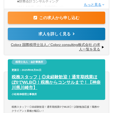
■財務会計コンサルティング
【求める人物像】
■M＆A支援（FA、財務DDなど）
■人とのコミュニケーションが好きな方
■IPO支援
■クライアントともに成長したい方
この求人から申し込む
■事業承継
■この先のキャリアビジョンをしかっりと持っている方
■事業再生 など
■新しいことへの挑戦を求めている方
求人を詳しく見る
■自ら考え動ける方
売上3億～30億円のクライアントが売上30億円～100億円へ
成長するためのご支援をテーマに、
Colorz 国際税理士法人／Colorz consulting株式会社 の求
【働き方について】
規模の拡大に伴い発生する様々な問題の解決や多様な成長
人一覧を見る
■事務所全体としてペーパーレス化できているため、ほぼフ
戦略の構築・実行を行っています。
ルリモートが実現できる環境です。
税理士法人・会計事務所
リモート中でもチャットツールを導入しており、社内の
多くの中小企業が財務の専門家を持たず、適切なアドバイ
コミュニケーションも円滑です◎
更新日：2025年08月06日
スを受けられないでいる状況を解決するため、
フレックス制度もあるので、個人の裁量を持って働けま
税務スタッフ｜◎未経験歓迎！通常期残業ほ
Colorzでは税務顧問をベースとした財務コンサルティング
す。
ぼ0でWLB◎！税務からコンサルまで！【神奈
を提供し、経営者が適切な経営戦略を構築できるよう、財
■5年以上や10年以上在籍しているスタッフもおり、定着率
川県川崎市】
務の面からサポートしています。
がとても良い事務所です◎
ビジネスモデルや人間性に共感できるクライアントと共
小松裕伸税理士事務所
普段はリモートメインであっても、社員イベントのBBQ
に、経営者の目指すビジョンに向かって二人三脚で進んで
や宿泊研修など、社員同士の交流も欠かさない事務所で
いく私たちの仕事は、いわば経営者の右腕。
税務スタッフ！◎未経験歓迎！通常期残業0でWLB◎！試験勉強応援！職務や
す。
クライアント業種が幅広い！
現場に深く入り込み、本質的な課題を解決する高い能力が