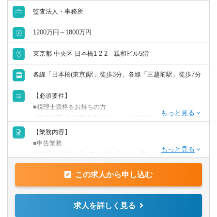
監査法人・事務所
山口県
徳島県
1200万円～1800万円
香川県
愛媛県
東京都 中央区 日本橋1-2-2 親和ビル5階
高知県
各線「日本橋(東京)駅」徒歩3分、各線「三越前駅」徒歩7分
九州・沖縄
【必須要件】
■税理士資格をお持ちの方
■相談対応~申告書作成までお一人で完結できる方
福岡県
佐賀県
【業務内容】
【歓迎要件】
■申告業務
長崎県
熊本県
■営業活動のご経験のある方
相続税の相談対応～申告書作成まで一貫して対応いただき
ます。
大分県
宮崎県
【求める人物像】
この求人から申し込む
ただし、現状すぐに相続案件があるわけではないため、
■自身で試行錯誤して業務を遂行する事に抵抗がない方
その他関連業務についてもご依頼する可能性がございま
鹿児島県
沖縄県
■分からないことを自身で調べたり周囲に聞く事ができる方
す。
求人を詳しく見る