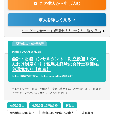
■顧客との窓口から税務申告完了まで一気通貫業務が可能な
この求人から申し込む
※資産税・相続案件は年間20件程度あり、希望に応じてチ
方
ャレンジしていただけます。
求人を詳しく見る
【クライアント】
クライアントの業種、規模感は多種多様で、幅広く手掛け
リーダーズサポート税理士法人 の求人一覧を見る
ています。
■法人：約120社（上場企業3社を含む）
税理士法人・会計事務所
■個人：約60名
更新日：2026年06月23日
【会計／申告ソフト】
会計・財務コンサルタント｜独立歓迎！のれ
■会計ソフト：ミロク情報サービス、勘定奉行、弥生会計、
んわけ制度あり！税務未経験の会計士歓迎/在
Freee、マネーフォワード等
宅環境あり【東京】
■申告ソフト：ミロク情報サービス
Colorz 国際税理士法人／Colorz consulting株式会社
リモートワーク！自律した働き方で柔軟に業務することが可能であり、自身で
ワークライフバランスを整えることも可能です！
公認会計士
公認会計士試験合格
税理士
年間休日120日以上
年収1000万円以上の求人
未経験可