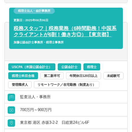
上がある企業からスタートアップ段階の個人事業主まで、
税理士法人・会計事務所
多種多様となっております。
取り扱いのある業種・業界は、製造業からIT企業、医療法
更新日：2025年08月06日
人まで幅広く、税務を通じて豊富な業界経験値を積むこと
税務スタッフ｜税務業務（6時間勤務！中国系
ができ、キャリアアップに繋がります。
クライアントが6割！働き方◎）【東京都】
加藤公認会計士事務所・税理士事務所
USCPA（米国公認会計士）
公認会計士
税理士
税理士科目合格
第二新卒可
年間休日120日以上
未経験可
管理職求人
リモートワーク／在宅勤務（制度あり）
監査法人・事務所
700万円～900万円
東京都 港区 赤坂3-2-2 日総第24ビル6F