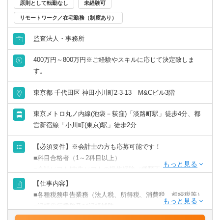
原則として転勤なし
未経験可
■マネーフォワード・MFクラウド会計の導入 等
リモートワーク／在宅勤務（制度あり）
監査法人・事務所
400万円～800万円※ご経験やスキルに応じて決定致しま
す。
東京都 千代田区 神田小川町2-3-13 M&Cビル3階
東京メトロ丸ノ内線(池袋－荻窪)「淡路町駅」徒歩4分、都
営新宿線「小川町(東京)駅」徒歩2分
【必須要件】※会計士の方も応募可能です！
■科目合格者（1～2科目以上）
■会計ソフト/申告ソフトの操作経験（種類不問）
【仕事内容】
【歓迎要件】
■各種税務申告業務（法人税、所得税、消費税、相続税等）
■税理士有資格者
■記帳代行業務及び記帳補助
■公認会計士