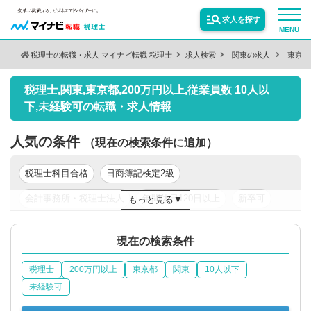
求人を探す
MENU
税理士の転職・求人 マイナビ転職 税理士
求人検索
関東の求人
東京都
検索条件を変更
サービス紹介
税理士,関東,東京都,200万円以上,従業員数 10人以
保有資格
絞り込む
下,未経験可の転職・求人情報
転職お役立ち情報
人気の条件
（現在の検索条件に追加）
絞り込む
業種
業界情報
税理士科目合格
日商簿記検定2級
会計事務所・税理士法人
年間休日120日以上
新卒可
もっと見る
求人情報
職種
絞り込む
年収300万円以上
年収400万円以上
年収500万円以上
現在の検索条件
税理士
200万円以上
東京都
関東
10人以下
絞り込む
勤務地
未経験可