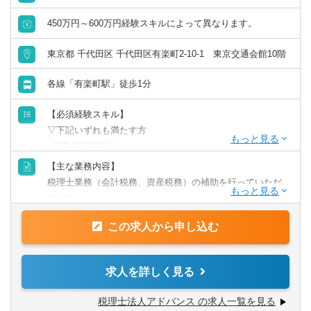
450万円～600万円経験スキルによって異なります。
東京都 千代田区 千代田区有楽町2-10-1 東京交通会館10階
各線「有楽町駅」徒歩1分
【必須経験スキル】
▽下記いずれも満たす方
■日商簿記2級以上
■税理士事務所・税理士法人・会計事務所での就業経験(2年
【主な業務内容】
以上)
税理士業務（会計税務、資産税務）の補助を行っていただ
■基本的なPCスキル(Excel・Word)
きます。
・領収書など資料の整理、必要資料の収集
この求人から申し込む
・仕訳作業、会計ソフトへの入力作業
【歓迎経験スキル】
・月次試算表、決算書、申告書の作成補助
■税理士試験の科目合格実績
・顧問先のお客さまへの電話やメール対応
求人を詳しく見る
■会計・税務ソフトの使用経験(特に、PCA会計・達人シリ
・相続、事業承継関連
ーズ)
税理士法人アドバンス の求人一覧を見る
関与先の案件規模としては、非上場で年間10億円規模の売