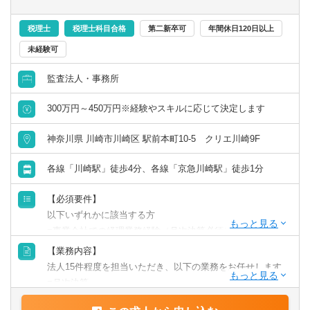
■毎週1回有志で勉強会を開催。講師は持ち回りで毎回テー
求められます。
マを変えて、スタッフ全員で知識を高め合っています。
税理士
税理士科目合格
第二新卒可
年間休日120日以上
内容は録画もしており、参加ができなかった場合でも知
本気で成長支援をするには財務戦略やM&Aなど、さまざま
未経験可
識のキャッチアップができる仕組みです。
な知識が求められるため、
■将来の独立も、のれん分けもOK！業務委託希望の会計士
その過程で実力がつき、”一流の会計人”として成長していく
監査法人・事務所
や税理士も大歓迎。
ことができます。
年齢は関係なく、年収とスキルを上げていける事務所で
300万円～450万円※経験やスキルに応じて決定します
す！
神奈川県 川崎市川崎区 駅前本町10-5 クリエ川崎9F
各線「川崎駅」徒歩4分、各線「京急川崎駅」徒歩1分
【必須要件】
以下いずれかに該当する方
■事業会社での経理業務経験（月次決算必須）がある方
■会計事務所経験がある方
【業務内容】
■税理士科目を1科目以上合格されている方
法人15件程度を担当いただき、以下の業務をお任せします
■月次決算
【歓迎要件】
■確定申告