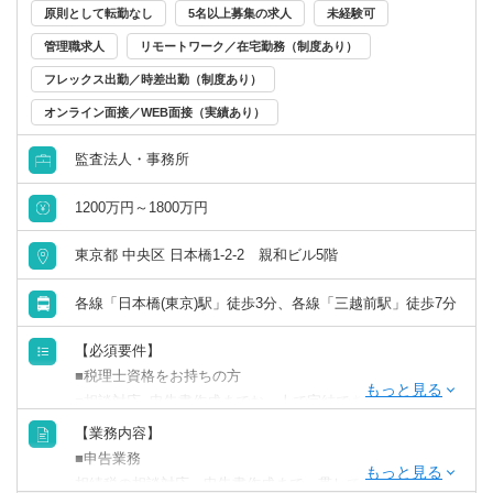
原則として転勤なし
5名以上募集の求人
未経験可
管理職求人
リモートワーク／在宅勤務（制度あり）
フレックス出勤／時差出勤（制度あり）
オンライン面接／WEB面接（実績あり）
監査法人・事務所
1200万円～1800万円
東京都 中央区 日本橋1-2-2 親和ビル5階
各線「日本橋(東京)駅」徒歩3分、各線「三越前駅」徒歩7分
【必須要件】
■税理士資格をお持ちの方
■相談対応~申告書作成までお一人で完結できる方
【業務内容】
【歓迎要件】
■申告業務
■営業活動のご経験のある方
相続税の相談対応～申告書作成まで一貫して対応いただき