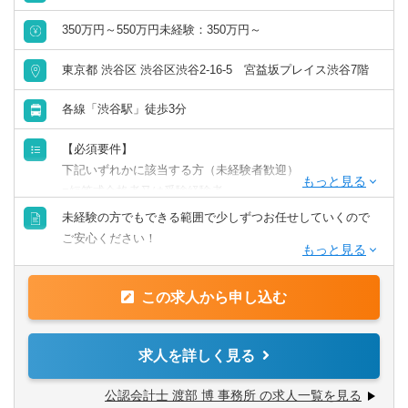
会計事務所・税理士法人
350万円～550万円未経験：350万円～
群馬県
埼玉県
金融専門職
東京都 渋谷区 渋谷区渋谷2-16-5 宮益坂プレイス渋谷7階
千葉県
東京都
各線「渋谷駅」徒歩3分
すべて選択する
神奈川県
【必須要件】
投資銀行系業務
下記いずれかに該当する方（未経験者歓迎）
北陸・甲信越
■短答式合格者又は受験経験者
投資事業
■税理士科目合格者（1科目以上）
未経験の方でもできる範囲で少しずつお任せしていくので
新潟県
富山県
ご安心ください！
経営／企画／管理／事務
石川県
福井県
【歓迎要件】
未経験者にはマネージャーの下、下記税務代理の業務をお
■英語に抵抗のない方（読むことができればOK）
この求人から申し込む
すべて選択する
願いします。
山梨県
長野県
【求める人物像】
【業務内容】
経理／財務／管理会計
求人を詳しく見る
■誠実な対応のできる方
■決算、申告書作成業務
東海
■所内外を問わずコミュニケーションを意識できる方
■月次又は四半期 巡回業務
公認会計士 渡部 博 事務所 の求人一覧を見る
経理
■その他、担当クライアントに付随する業務