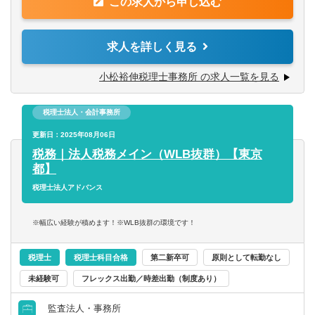
■税理士科目を複数合格されている方
この求人から申し込む
■各種申告書の作成
■税理士有資格者
■月次巡回監査
■相続・贈与・譲渡・事業承継対策
求人を詳しく見る
【求める人物像】
■前向きにやる気を持って業務に取り組める方
上記に付随する下記業務もご経験や志向に応じて順次お任
小松裕伸税理士事務所 の求人一覧を見る
※所長も含め、未経験からのスタートで現在活躍されてい
せいたします
る方が多数いらっしゃいます
■独立・開業支援に関する業務
税理士法人・会計事務所
■初期指導
■マネジメントアドバイザリーサービス(MAS)
更新日：2025年08月06日
■不動産関連コンサルティング
税務｜法人税務メイン（WLB抜群）【東京
■融資のご紹介
都】
税理士法人アドバンス
※法人：個人＝9：1 ※会計ソフト：TKCを利用 ※保険
営業のノルマ等はございません
※幅広い経験が積めます！※WLB抜群の環境です！
※未経験の方は代表のOJTやTKC全国会の研修などがあ
り、いきなり担当をお任せする事はないのでご安心くださ
税理士
税理士科目合格
第二新卒可
原則として転勤なし
い
未経験可
フレックス出勤／時差出勤（制度あり）
監査法人・事務所