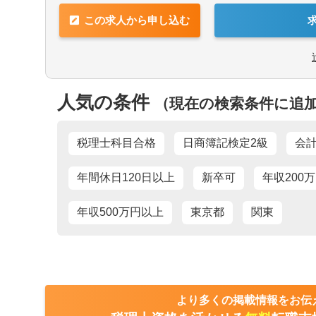
可
未経験可
■業界トップレベルの規模でお客様に対し
【求める人物像】
この求人から申し込む
■チーム連携：税理士、公認会計士、中小
■税務・会計にとどまらず、総合的な観点
1000万円以上の求人
5名以上募集の
分野のエキスパートが集結し、案件によっ
■経験・能力をフルに発揮できる環境で働
とがあります。
新卒可
託児所・育児補
■広範囲な取扱業務
ゼクティブクラスの求人
海外赴任の機会
一般企業をはじめ、医療法人、公益法人、
人気の条件
（現在の検索条件に追
人と幅広いお客様に対して、税務・会計サ
Aホルダー募集
有形商材の求人
職求人
オンライン面接
税理士科目合格
日商簿記検定2級
会
年間休日120日以上
新卒可
年収200
力を活かす
中国語を活かす
年収500万円以上
東京都
関東
他語学を活かす
より多くの掲載情報をお伝