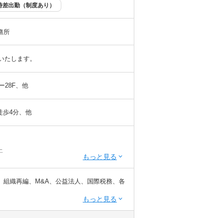
選択してください
選択してください
時差出勤（制度あり）
務所
慮いたします。
ー28F、他
徒歩4分、他
上
以上
かつ 税理士科目1科目以上の取得者
、組織再編、M&A、公益法人、国際税務、各
／時差出勤（制度あり）
ます！！