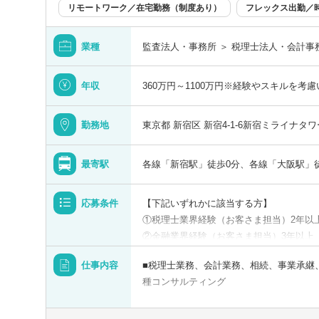
広島県
分類を
分類を
リモートワーク／在宅勤務（制度あり）
フレックス出勤／
を選択する
徳島県
業種
監査法人・事務所 ＞ 税理士法人・会計事
以上
愛媛県
年収
360万円～1100万円※経験やスキルを考
以上
勤務地
東京都 新宿区 新宿4-1-6新宿ミライナタワ
最寄駅
各線「新宿駅」徒歩0分、各線「大阪駅」
この勤務地を設定する
この職種を設定する
検索する
佐賀県
クリア
クリア
クリア
名のみで検索
応募条件
【下記いずれかに該当する方】
①税理士業界経験（お客さま担当）2年以
熊本県
②金融業界経験（お客さま担当）3年以上
ートワーク／在宅勤務（制度あり）
年間休日120日
③社会人経験（業界等問わず）2年以上 
仕事内容
■税理士業務、会計業務、相続、事業承継
宮崎県
④税理士
として転勤なし
フレックス出勤
種コンサルティング
⑤公認会計士
※税務業務未経験会計士の方も歓迎いたし
沖縄県
【法人全体の特色】