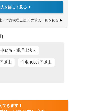
てサービス提供しています。
求人を詳しく見る
企業診断士など、税務・会計に関わる様々な
から経営コンサルティングに携りたい方
求人
ては、互いにチームを組んで業務を進めるこ
きたい方
辻・本郷税理士法人 の求人一覧を見る
助
あり
社会福祉法人、地方公共団体、海外法人、個
加）
ービスを提供しています。
／WEB面接（実績あり）
計事務所・税理士法人
万円以上
年収400万円以上
えできます！