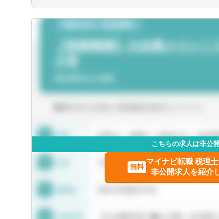
栃木県
■広範囲な取扱業務
【部署異動について】
一般企業をはじめ、医療法人、公益法人、
■フリーエージェント制度
埼玉県
人と幅広いお客様に対して、税務・会計サ
・年に2回上司を通さずに直接人事へ依頼
・希望が通る確率はおおよそ約60％程度
東京都
・また、全国に拠点があるため、ご家庭の
能です。
富山県
こちらの求人は非公
福井県
マイナビ転職 税理
無料
非公開求人を紹介
長野県