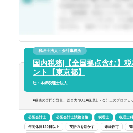
静岡県
三重県
税理士法人・会計事務所
京都府
国内税務|【全国拠点含む】
士
税理士科目合格
日商簿記検定1級
日商簿
ント【東京都】
兵庫県
選択
択
希望
都
簿記検定3級
辻・本郷税理士法人
和歌山県
関連
事務所・税理士法人
コンサルティングファーム
事
■税務の専門分野別、総合力NO.1■税理士・会計士のプロフェ
公認会計士
公認会計士試験合格
税理士
税理士
島根県
選択する
年間休日120日以上
英語力を活かす
未経験可
管