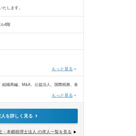
慮いたします。
ビル4階
※税務業務未経験会計士の方も歓迎いたしま
、組織再編、M&A、公益法人、国際税務、各
てサービス提供しています。
求人を詳しく見る
企業診断士など、税務・会計に関わる様々な
から経営コンサルティングに携りたい方
ては、互いにチームを組んで業務を進めるこ
きたい方
辻・本郷税理士法人 の求人一覧を見る