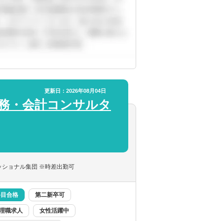
更新日：2026年08月04日
税務・会計コンサルタ
記検定2級
STEP.2
STEP.2
の項目を選択
道府県を選択
業会社
金融機関
ッショナル集団 ※時差出勤可
科目合格
第二新卒可
理職求人
女性活躍中