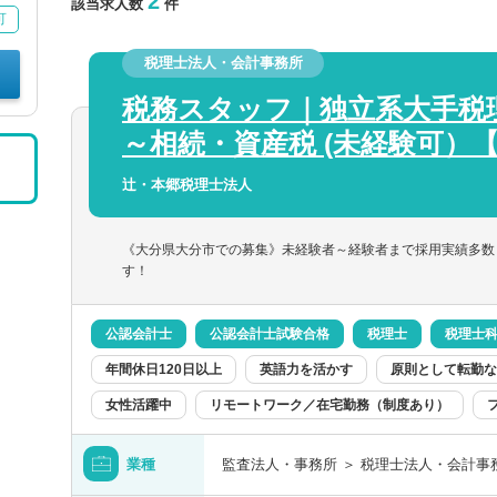
2
該当求人数
件
可
税理士法人・会計事務所
税務スタッフ｜独立系大手税
～相続・資産税 (未経験可）
辻・本郷税理士法人
《大分県大分市での募集》未経験者～経験者まで採用実績多数
す！
公認会計士
公認会計士試験合格
税理士
税理士
年間休日120日以上
英語力を活かす
原則として転勤な
女性活躍中
リモートワーク／在宅勤務（制度あり）
業種
監査法人・事務所 ＞ 税理士法人・会計事