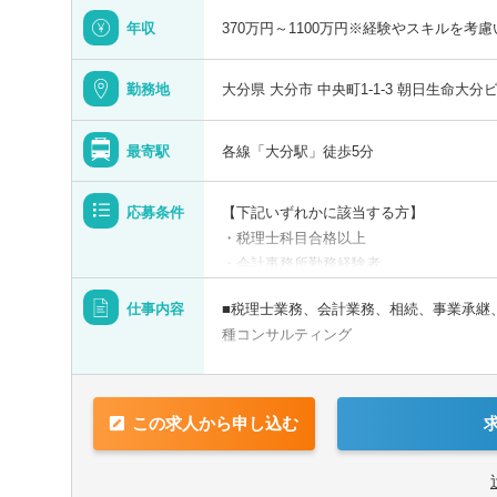
年収
370万円～1100万円※経験やスキルを考
勤務地
大分県 大分市 中央町1-1-3 朝日生命大分
最寄駅
各線「大分駅」徒歩5分
青森県
応募条件
【下記いずれかに該当する方】
・税理士科目合格以上
・会計事務所勤務経験者
宮城県
・公認会計士（監査経験1年以上ある方)
仕事内容
■税理士業務、会計業務、相続、事業承継
す！！
山形県
種コンサルティング
・普通自動車免許
【法人全体の特色】
■業界トップレベルの規模でお客様に対し
【求める人物像】
この求人から申し込む
■チーム連携：税理士、公認会計士、中小
■税務・会計にとどまらず、総合的な観点
分野のエキスパートが集結し、案件によっ
■経験・能力をフルに発揮できる環境で働
とがあります。