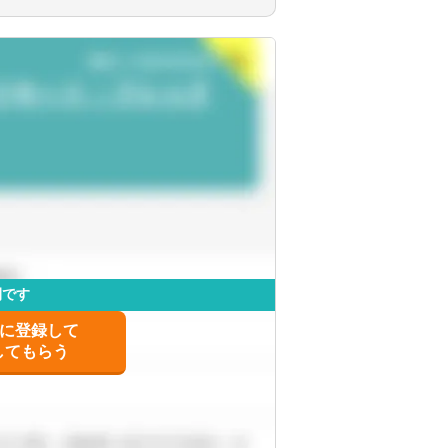
社会福祉法人、地方公共団体、海外法人、個
ービスを提供しています。
を出すことが可能です。
です。
事情によって比較的自由に変更することが可
開です
士に登録して
してもらう