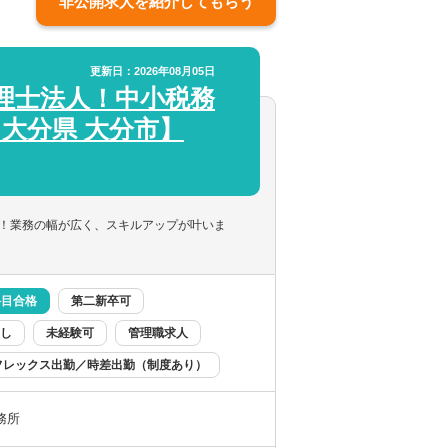
非公開求人を紹介してもらう
更新日：2026年08月05日
理士法人！中小税務
【大分県 大分市】
！業務の幅が広く、スキルアップが叶いま
科目合格
第二新卒可
し
未経験可
管理職求人
フレックス出勤／時差出勤（制度あり）
務所