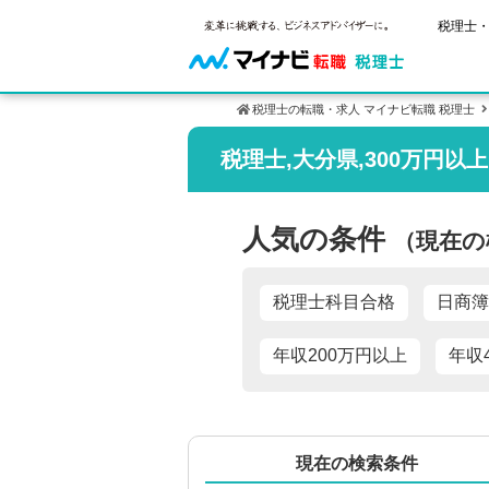
税理士・
税理士の転職・求人 マイナビ転職 税理士
税理士,大分県,300万円以
ご状況別
税理士試
保有資格
年齢別転職
受験資格・
税理士の転
人気の条件
（現在の
はじめての
試験科目の
税理士科目
サービス紹介
転職お役立ち情報
業界情報
求人情報
2回目以降
税理士試験
税理士科目合格
日商簿
年収200万円以上
年収
現在の検索条件