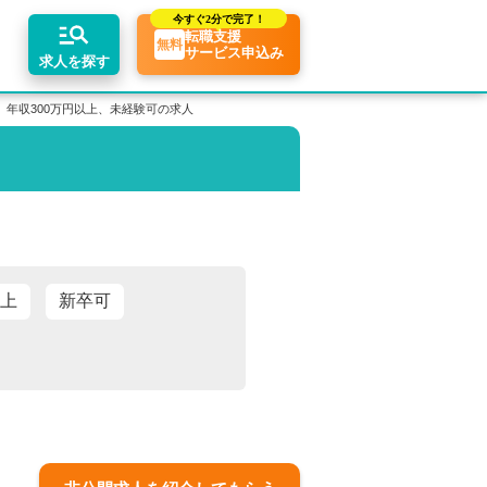
今すぐ
2分で完了！
転職支援
無料
サービス申込み
求人を探す
、年収300万円以上、未経験可の求人
ちコンテンツ
リアアドバイザーの紹介
業界トピックス
エリア別求人情報
転職相談会・セミナー
転職お役立ち情報
業界情報の記事一覧
関東・首都圏
介求人例
転職成功ノウハウ
税理士用語辞典
関西
税理士・科目合格者の転職Q&A
東海
以上
新卒可