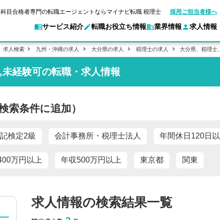
科目合格者専門の転職エージェントならマイナビ転職 税理士
採用ご担当者様へ
サービス紹介
転職お役立ち情報
業界情報
求人情報
求人検索
九州・沖縄の求人
大分県の求人
税理士の求人
大分県、税理士
上,未経験可の転職・求人情報
転職ガイド
験情報
別求人情報
マイナビ転職 税理士とは？
業界別求人情報
企業情報
ご利用ガイド
転職活動お役立
キャ
アクセスマップ
Web面談サービス
個別
ポイント
申し込み手順
職
女性税理士の転職
実名公開企業一覧
ご紹介企業特集
キャリア診断
検索条件に追加）
転職成功事例
非公開求人とは？
ご紹
転職の方へ
一覧と概要
合格の転職
科目合格者の転職
会計事務所・税理士法人への転職
年収診断
よくあるご質問
の転職の方へ
合格後の流れ
未経験分野への転職
コンサルティングファームへの転職
ストレス診断
記検定2級
会計事務所・税理士法人
年間休日120日
一般企業・事業会社への転職
400万円以上
年収500万円以上
東京都
関東
求人情報の検索結果一覧