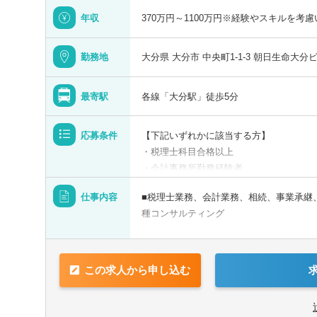
年収
370万円～1100万円※経験やスキルを考
勤務地
大分県 大分市 中央町1-1-3 朝日生命大分
最寄駅
各線「大分駅」徒歩5分
青森県
応募条件
【下記いずれかに該当する方】
・税理士科目合格以上
・会計事務所勤務経験者
宮城県
・公認会計士（監査経験1年以上ある方)
仕事内容
■税理士業務、会計業務、相続、事業承継
す！！
山形県
種コンサルティング
・普通自動車免許
【法人全体の特色】
■業界トップレベルの規模でお客様に対し
【求める人物像】
この求人から申し込む
■チーム連携：税理士、公認会計士、中小
■税務・会計にとどまらず、総合的な観点
分野のエキスパートが集結し、案件によっ
■経験・能力をフルに発揮できる環境で働
とがあります。