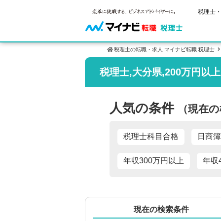
税理士・
税理士の転職・求人 マイナビ転職 税理士
税理士,大分県,200万円以
ご状況別
税理士試
保有資格
年齢別転職
受験資格・
税理士の転
人気の条件
（現在の
はじめての
試験科目の
税理士科目
サービス紹介
転職お役立ち情報
業界情報
求人情報
2回目以降
税理士試験
税理士科目合格
日商簿
年収300万円以上
年収
現在の検索条件