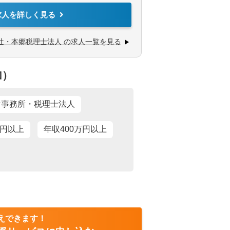
てサービス提供しています。
求人を詳しく見る
企業診断士など、税務・会計に関わる様々な
から経営コンサルティングに携りたい方
求人
ては、互いにチームを組んで業務を進めるこ
きたい方
辻・本郷税理士法人 の求人一覧を見る
助
あり
社会福祉法人、地方公共団体、海外法人、個
加）
ービスを提供しています。
／WEB面接（実績あり）
計事務所・税理士法人
万円以上
年収400万円以上
えできます！