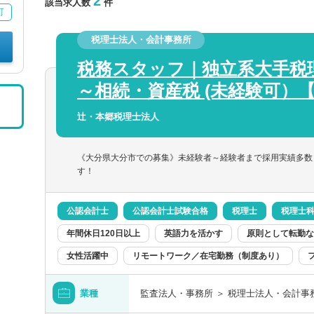
2
該当求人数
件
可
税理士法人・会計事務所
税務スタッフ｜独立系大手税
～相続・資産税 (未経験可）
辻・本郷税理士法人
《大分県大分市での募集》未経験者～経験者まで採用実績多数
す！
公認会計士
公認会計士試験合格
税理士
税理士
年間休日120日以上
英語力を活かす
原則として転勤な
女性活躍中
リモートワーク／在宅勤務（制度あり）
業種
監査法人・事務所 ＞ 税理士法人・会計事