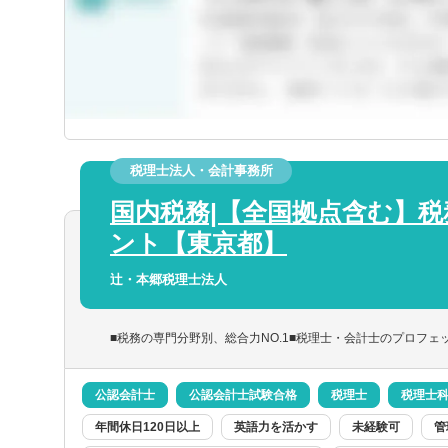
静岡県
三重県
税理士法人・会計事務所
京都府
国内税務|【全国拠点含む】
士
税理士科目合格
日商簿記検定1級
日商簿
ント【東京都】
兵庫県
選択
択
希望
都
簿記検定3級
辻・本郷税理士法人
和歌山県
関連
事務所・税理士法人
コンサルティングファーム
事
■税務の専門分野別、総合力NO.1■税理士・会計士のプロフェ
公認会計士
公認会計士試験合格
税理士
税理士
島根県
選択する
年間休日120日以上
英語力を活かす
未経験可
管