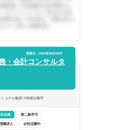
更新日：2026年08月04日
税務・会計コンサルタ
記検定2級
STEP.2
STEP.2
の項目を選択
道府県を選択
業会社
金融機関
ッショナル集団 ※時差出勤可
科目合格
第二新卒可
理職求人
女性活躍中