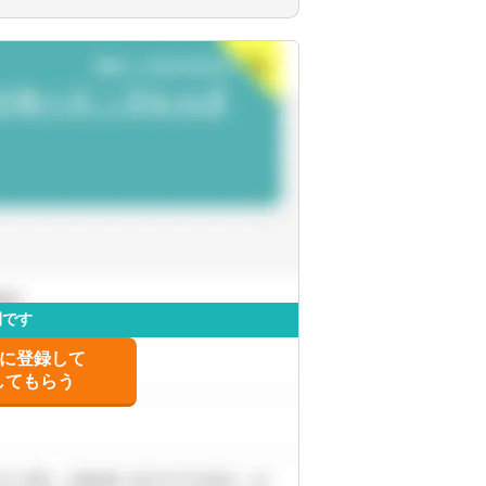
社会福祉法人、地方公共団体、海外法人、個
ービスを提供しています。
を出すことが可能です。
です。
事情によって比較的自由に変更することが可
開です
士に登録して
してもらう