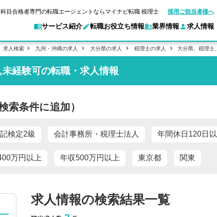
科目合格者専門の転職エージェントならマイナビ転職 税理士
採用ご担当者様へ
サービス紹介
転職お役立ち情報
業界情報
求人情報
求人検索
九州・沖縄の求人
大分県の求人
税理士の求人
大分県、税理士
上,未経験可の転職・求人情報
転職ガイド
験情報
別求人情報
マイナビ転職 税理士とは？
業界別求人情報
企業情報
ご利用ガイド
転職活動お役立
キャ
アクセスマップ
Web面談サービス
個別
ポイント
申し込み手順
職
女性税理士の転職
実名公開企業一覧
ご紹介企業特集
キャリア診断
検索条件に追加）
転職成功事例
非公開求人とは？
ご紹
転職の方へ
一覧と概要
合格の転職
科目合格者の転職
会計事務所・税理士法人への転職
年収診断
よくあるご質問
の転職の方へ
合格後の流れ
未経験分野への転職
コンサルティングファームへの転職
ストレス診断
記検定2級
会計事務所・税理士法人
年間休日120日
一般企業・事業会社への転職
400万円以上
年収500万円以上
東京都
関東
求人情報の検索結果一覧