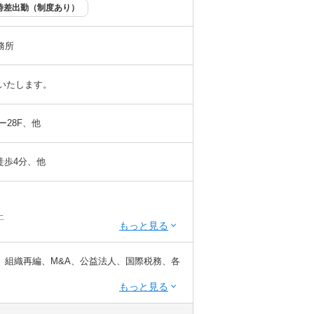
選択してください
選択してください
時差出勤（制度あり）
務所
慮いたします。
ー28F、他
徒歩4分、他
上
以上
かつ 税理士科目1科目以上の取得者
、組織再編、M&A、公益法人、国際税務、各
／時差出勤（制度あり）
ます！！