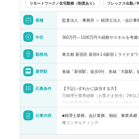
広島県
分類を
分類を
リモートワーク／在宅勤務（制度あり）
フレックス出勤／
を選択する
徳島県
業種
監査法人・事務所 ＞ 税理士法人・会計事
以上
愛媛県
年収
360万円～1100万円※経験やスキルを考
以上
勤務地
東京都 新宿区 新宿4-1-6新宿ミライナタワ
最寄駅
各線「新宿駅」徒歩0分、各線「大阪駅」
この勤務地を設定する
この職種を設定する
検索する
佐賀県
クリア
クリア
クリア
名のみで検索
応募条件
【下記いずれかに該当する方】
①税理士業界経験（お客さま担当）2年以
熊本県
②金融業界経験（お客さま担当）3年以上
ートワーク／在宅勤務（制度あり）
年間休日120日
③社会人経験（業界等問わず）2年以上 
仕事内容
■税理士業務、会計業務、相続、事業承継
宮崎県
④税理士
として転勤なし
フレックス出勤
種コンサルティング
⑤公認会計士
※税務業務未経験会計士の方も歓迎いたし
沖縄県
【法人全体の特色】