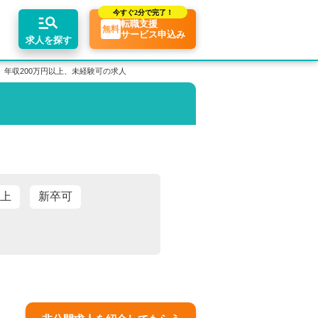
今すぐ
2分で完了！
転職支援
無料
サービス申込み
求人を探す
、年収200万円以上、未経験可の求人
ちコンテンツ
リアアドバイザーの紹介
業界トピックス
エリア別求人情報
転職相談会・セミナー
転職お役立ち情報
業界情報の記事一覧
関東・首都圏
介求人例
転職成功ノウハウ
税理士用語辞典
関西
税理士・科目合格者の転職Q&A
東海
以上
新卒可