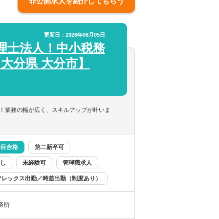
非公開求人を紹介してもらう
更新日：2026年08月05日
理士法人！中小税務
【大分県 大分市】
！業務の幅が広く、スキルアップが叶いま
科目合格
第二新卒可
し
未経験可
管理職求人
フレックス出勤／時差出勤（制度あり）
務所