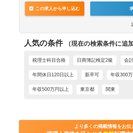
可
未経験可
■業界トップレベルの規模でお客様に対し
【求める人物像】
この求人から申し込む
■チーム連携：税理士、公認会計士、中小
■税務・会計にとどまらず、総合的な観点
1000万円以上の求人
5名以上募集の
分野のエキスパートが集結し、案件によっ
■経験・能力をフルに発揮できる環境で働
とがあります。
新卒可
託児所・育児補
■広範囲な取扱業務
ゼクティブクラスの求人
海外赴任の機会
一般企業をはじめ、医療法人、公益法人、
人気の条件
（現在の検索条件に追
人と幅広いお客様に対して、税務・会計サ
Aホルダー募集
有形商材の求人
職求人
オンライン面接
税理士科目合格
日商簿記検定2級
会
年間休日120日以上
新卒可
年収300
力を活かす
中国語を活かす
年収500万円以上
東京都
関東
他語学を活かす
より多くの掲載情報をお伝