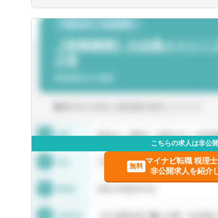
栃木県
■広範囲な取扱業務
【部署異動について】
一般企業をはじめ、医療法人、公益法人、
■フリーエージェント制度
埼玉県
人と幅広いお客様に対して、税務・会計サ
・年に2回上司を通さずに直接人事へ依頼
・希望が通る確率はおおよそ約60％程度
東京都
・また、全国に拠点があるため、ご家庭の
能です。
富山県
こちらの求人は非公
福井県
マイナビ転職 税理
無料
非公開求人を紹介
長野県