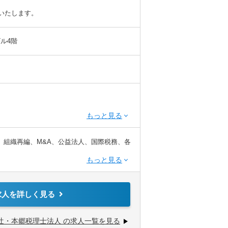
慮いたします。
ビル4階
※税務業務未経験会計士の方も歓迎いたしま
、組織再編、M&A、公益法人、国際税務、各
てサービス提供しています。
求人を詳しく見る
企業診断士など、税務・会計に関わる様々な
から経営コンサルティングに携りたい方
ては、互いにチームを組んで業務を進めるこ
きたい方
辻・本郷税理士法人 の求人一覧を見る