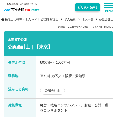
求人を探す
MENU
税理士の転職・求人 マイナビ転職 税理士
求人検索
求人一覧
公認会計士｜
サービス紹介
更新日：2026年07月28日
求人No_559599
企業名非公開
転職お役立ち情報
公認会計士｜【東京】
業界情報
モデル年収
800万円～1000万円
勤務地
東京都 港区／大阪府／愛知県
求人情報
活かせる資格
公認会計士
募集職種
経営・戦略コンサルタント、財務・会計・税
務コンサルタント