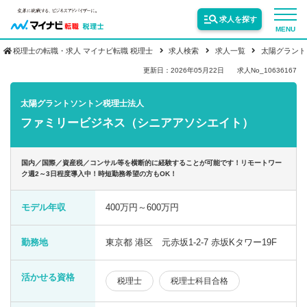
求人を探す
MENU
税理士の転職・求人 マイナビ転職 税理士
求人検索
求人一覧
太陽グラント
サービス紹介
更新日：2026年05月22日
求人No_10636167
太陽グラントソントン税理士法人
転職お役立ち情報
ファミリービジネス（シニアアソシエイト）
業界情報
国内／国際／資産税／コンサル等を横断的に経験することが可能です！リモートワー
ク週2～3日程度導入中！時短勤務希望の方もOK！
求人情報
モデル年収
400万円～600万円
勤務地
東京都 港区 元赤坂1-2-7 赤坂Kタワー19F
活かせる資格
税理士
税理士科目合格