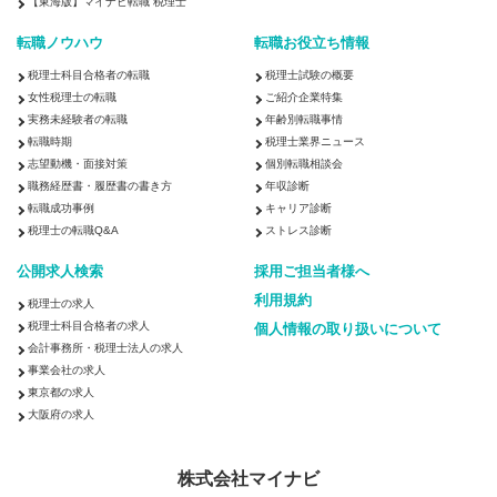
【東海版】マイナビ転職 税理士
転職ノウハウ
転職お役立ち情報
税理士科目合格者の転職
税理士試験の概要
女性税理士の転職
ご紹介企業特集
実務未経験者の転職
年齢別転職事情
転職時期
税理士業界ニュース
志望動機・面接対策
個別転職相談会
職務経歴書・履歴書の書き方
年収診断
転職成功事例
キャリア診断
税理士の転職Q&A
ストレス診断
公開求人検索
採用ご担当者様へ
利用規約
税理士の求人
税理士科目合格者の求人
個人情報の取り扱いについて
会計事務所・税理士法人の求人
事業会社の求人
東京都の求人
大阪府の求人
株式会社マイナビ