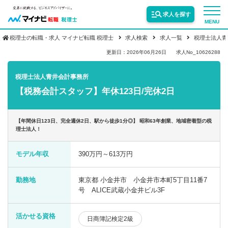
求人を探す
MENU
税理士の転職・求人 マイナビ転職 税理士
求人検索
求人一覧
税理士法人青
サービス紹介
更新日：2026年06月26日
求人No_10626288
税理士法人青井会計事務所
転職お役立ち情報
【税務会計スタッフ】年休123日/完休2日
業界情報
【年間休日123日、完全週休2日、駅から徒歩1分◎】 昭和63年創業、地域密着型の税
理士法人！
求人情報
モデル年収
390万円～613万円
勤務地
東京都 小金井市 小金井市本町5丁目11番7
号 ALICE武蔵小金井ビル3F
活かせる資格
日商簿記検定2級