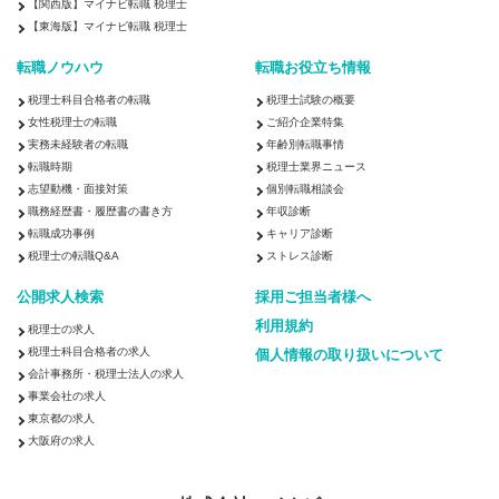
【関西版】マイナビ転職 税理士
【東海版】マイナビ転職 税理士
転職ノウハウ
転職お役立ち情報
税理士科目合格者の転職
税理士試験の概要
女性税理士の転職
ご紹介企業特集
実務未経験者の転職
年齢別転職事情
転職時期
税理士業界ニュース
志望動機・面接対策
個別転職相談会
職務経歴書・履歴書の書き方
年収診断
転職成功事例
キャリア診断
税理士の転職Q&A
ストレス診断
公開求人検索
採用ご担当者様へ
利用規約
税理士の求人
税理士科目合格者の求人
個人情報の取り扱いについて
会計事務所・税理士法人の求人
事業会社の求人
東京都の求人
大阪府の求人