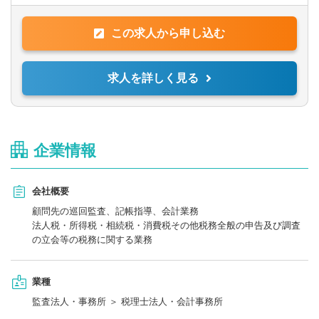
・その他、税理士事務所に付随する業務
会計ソフト等による月次、資料入力
この求人から申し込む
・Excel、Wordでの資料作成
会計ソフトはOBC（勘定奉行）／弥生（弥生会計）／PCAを利用
求人を詳しく見る
しています。
企業情報
会社概要
顧問先の巡回監査、記帳指導、会計業務
法人税・所得税・相続税・消費税その他税務全般の申告及び調査
の立会等の税務に関する業務
業種
監査法人・事務所 ＞ 税理士法人・会計事務所