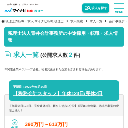
求人を探す
MENU
税理士の転職・求人 マイナビ転職 税理士
求人検索
求人一覧
会計事務所・
サービス紹介
税理士法人青井会計事務所の中途採用・転職・求人情
報
転職お役立ち情報
求人一覧
2
(公開求人数
件)
業界情報
※関連企業やグループ会社、社名変更された企業も含まれる場合があります。
求人情報
更新日：2026年06月26日
【税務会計スタッフ】年休123日/完休2日
【年間休日123日、完全週休2日、駅から徒歩1分◎】 昭和63年創業、地域密着型の税
理士法人！
390万円～613万円