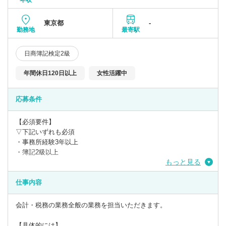
年収
東京都
-
勤務地
最寄駅
日商簿記検定2級
年間休日120日以上
女性活躍中
応募条件
【必須要件】
▽下記いずれも必須
・事務所経験3年以上
・簿記2級以上
もっと見る
仕事内容
会計・税務の業務全般の業務を担当いただきます。
【具体的には】