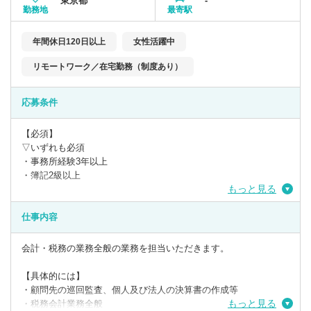
東京都
-
勤務地
最寄駅
年間休日120日以上
女性活躍中
リモートワーク／在宅勤務（制度あり）
応募条件
【必須】
▽いずれも必須
・事務所経験3年以上
・簿記2級以上
もっと見る
仕事内容
会計・税務の業務全般の業務を担当いただきます。
【具体的には】
・顧問先の巡回監査、個人及び法人の決算書の作成等
もっと見る
・税務会計業務全般