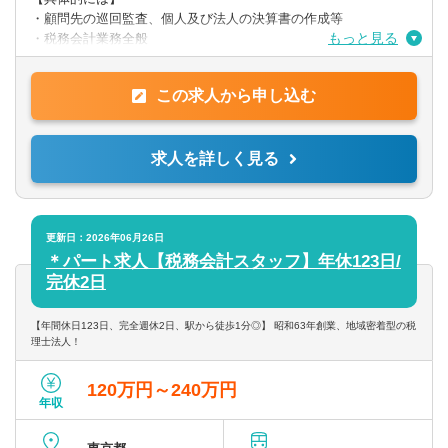
・顧問先の巡回監査、個人及び法人の決算書の作成等
もっと見る
・税務会計業務全般
・その他、税理士事務所に付随する業務
会計ソフト等による月次、資料入力
この求人から申し込む
・Excel、Wordでの資料作成
会計ソフトはOBC（勘定奉行）／弥生（弥生会計）／PCAを利用
求人を詳しく見る
しています。
更新日：2026年06月26日
＊パート求人【税務会計スタッフ】年休123日/
完休2日
【年間休日123日、完全週休2日、駅から徒歩1分◎】 昭和63年創業、地域密着型の税
理士法人！
120万円～240万円
年収