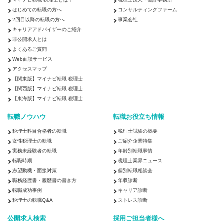
はじめての転職の方へ
コンサルティングファーム
2回目以降の転職の方へ
事業会社
キャリアアドバイザーのご紹介
非公開求人とは
よくあるご質問
Web面談サービス
アクセスマップ
【関東版】マイナビ転職 税理士
【関西版】マイナビ転職 税理士
【東海版】マイナビ転職 税理士
転職ノウハウ
転職お役立ち情報
税理士科目合格者の転職
税理士試験の概要
女性税理士の転職
ご紹介企業特集
実務未経験者の転職
年齢別転職事情
転職時期
税理士業界ニュース
志望動機・面接対策
個別転職相談会
職務経歴書・履歴書の書き方
年収診断
転職成功事例
キャリア診断
税理士の転職Q&A
ストレス診断
公開求人検索
採用ご担当者様へ