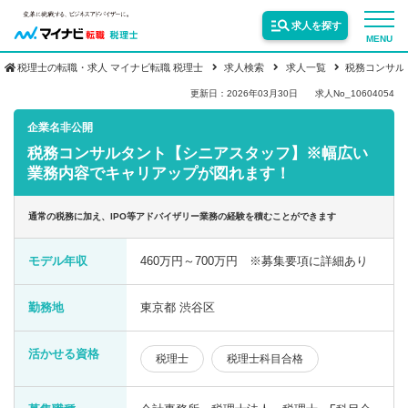
求人を探す
MENU
税理士の転職・求人 マイナビ転職 税理士
求人検索
求人一覧
税務コンサル
サービス紹介
更新日：2026年03月30日
求人No_10604054
企業名非公開
税務コンサルタント【シニアスタッフ】※幅広い
転職お役立ち情報
業務内容でキャリアップが図れます！
業界情報
通常の税務に加え、IPO等アドバイザリー業務の経験を積むことができます
モデル年収
460万円～700万円 ※募集要項に詳細あり
求人情報
勤務地
東京都 渋谷区
活かせる資格
税理士
税理士科目合格