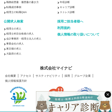
職務経歴書・履歴書の書き方
年収診断
転職成功事例
キャリア診断
税理士の転職Q&A
ストレス診断
公開求人検索
採用ご担当者様へ
利用規約
税理士の求人
税理士科目合格者の求人
個人情報の取り扱いについて
会計事務所・税理士法人の求人
事業会社の求人
東京都の求人
大阪府の求人
株式会社マイナビ
会社概要
アクセス
サスティナビリティ
採用
グループ企業
個人情報保護方針