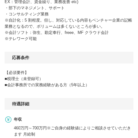
EX：管理会計、資金繰り、業務改善 etc)
・部下のマネジメント、サポート
・コンサルティング業務
※自計化：5 割程度。但し、対応している内容もベンチャー企業の記帳
業務となるので、ボリュームは多くないところが多い。
※会計ソフト：弥生、勘定奉行、freee、MF クラウド会計
※テレワーク可能
応募条件
【必須要件】
■税理士（未登録可）
■会計事務所での実務経験がある方（5年以上）
待遇詳細
年収
460万円～700万円※ご自身の経験値によりご相談させていただき
ます 月給制