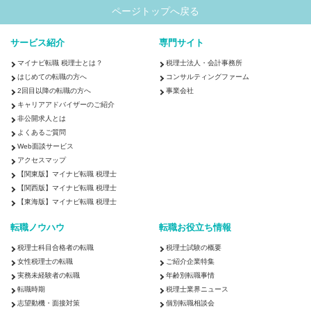
ページトップへ戻る
サービス紹介
専門サイト
マイナビ転職 税理士とは？
税理士法人・会計事務所
はじめての転職の方へ
コンサルティングファーム
2回目以降の転職の方へ
事業会社
キャリアアドバイザーのご紹介
非公開求人とは
よくあるご質問
Web面談サービス
アクセスマップ
【関東版】マイナビ転職 税理士
【関西版】マイナビ転職 税理士
【東海版】マイナビ転職 税理士
転職ノウハウ
転職お役立ち情報
税理士科目合格者の転職
税理士試験の概要
女性税理士の転職
ご紹介企業特集
実務未経験者の転職
年齢別転職事情
転職時期
税理士業界ニュース
志望動機・面接対策
個別転職相談会