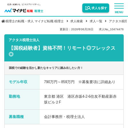
求人を探す
MENU
税理士の転職・求人 マイナビ転職 税理士
求人検索
求人一覧
アクタス税理
サービス紹介
更新日：2026年06月26日
求人No_10474476
アクタス税理士法人
【国税経験者】資格不問！リモート◎フレックス
転職お役立ち情報
◎
業界情報
国税での経験を活かし新たなキャリアに踏み出したい方！
モデル年収
790万円～859万円 ※募集要項に詳細あり
求人情報
勤務地
東京都 港区 港区赤坂4-2-6住友不動産新赤
坂ビル２F
募集職種
会計事務所・税理士法人