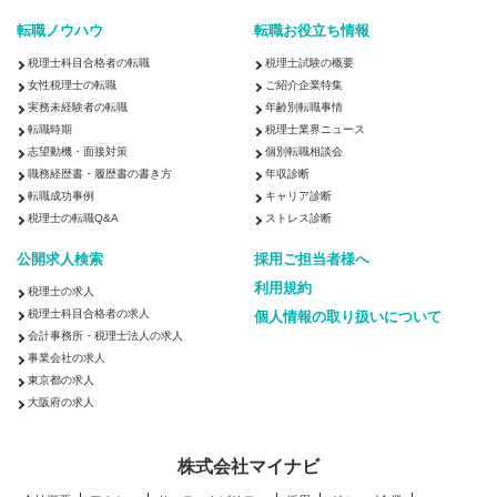
転職ノウハウ
転職お役立ち情報
税理士科目合格者の転職
税理士試験の概要
女性税理士の転職
ご紹介企業特集
実務未経験者の転職
年齢別転職事情
転職時期
税理士業界ニュース
志望動機・面接対策
個別転職相談会
職務経歴書・履歴書の書き方
年収診断
転職成功事例
キャリア診断
税理士の転職Q&A
ストレス診断
公開求人検索
採用ご担当者様へ
利用規約
税理士の求人
税理士科目合格者の求人
個人情報の取り扱いについて
会計事務所・税理士法人の求人
事業会社の求人
東京都の求人
大阪府の求人
株式会社マイナビ