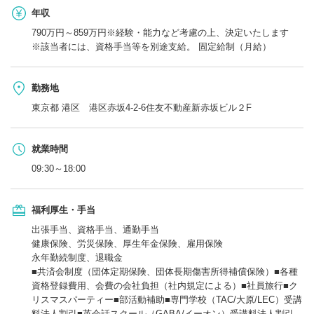
年収
790万円～859万円※経験・能力など考慮の上、決定いたします
※該当者には、資格手当等を別途支給。 固定給制（月給）
勤務地
東京都 港区 港区赤坂4-2-6住友不動産新赤坂ビル２F
就業時間
09:30～18:00
福利厚生・手当
出張手当、資格手当、通勤手当
健康保険、労災保険、厚生年金保険、雇用保険
永年勤続制度、退職金
■共済会制度（団体定期保険、団体長期傷害所得補償保険）■各種
資格登録費用、会費の会社負担（社内規定による）■社員旅行■ク
リスマスパーティー■部活動補助■専門学校（TAC/大原/LEC）受講
料法人割引■英会話スクール（GABA/イーオン）受講料法人割引