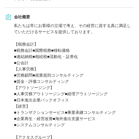
会社概要
私たちは常にお客様の立場で考え、その経営に資する真に満足し
ていただけるサービスを提供しております。
【税務会計】
■税務会計■国際税務■移転価格
■連結納税■相続税■流動化・証券化
■公会計
【人事労務】
■労務顧問■就業規則コンサルティング
■賃金・評価コンサルティング
【アウトソージング】
■人事労務アウトソージング■経理アウトソージング
■日本進出企業バックオフィス
【経営】
■トランザクションサービス■事業承継コンサルティング
■企業再生・経営改善■海外進出支援サービス
■システムコンサルティング
【アクタスグループ】