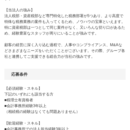
【当法人の強み】
法人税部・資産税部など専門特化した税務部署が5つあり、より高度で
特殊な税務業務の案件も入ってくるため、ノウハウの宝庫といえます。
特に資産税部は一つとして同じ案件がなく、又いろんな切り口があるた
め、経験豊富なスタッフが周りにいることが強みです。
顧客の経営に深く入り込む過程で、人事やコンプライアンス、M&Aな
どさまざまなニーズをいただくことがございます。その際、グループ各
社と連携してご支援できる総合力が当社の強みです。
応募条件
【必須経験・スキル】
下記のいずれにも該当する方
■税理士有資格者
■会計事務所経験3年以上
（相続税の経験はなくても問題ありません）
【歓迎経験・スキル】
■会計事務所での法人担当経験3年以上