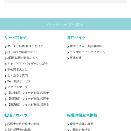
ページトップへ戻る
サービス紹介
専門サイト
マイナビ転職 税理士とは？
税理士法人・会計事務所
はじめての転職の方へ
コンサルティングファーム
2回目以降の転職の方へ
事業会社
キャリアアドバイザーのご紹介
非公開求人とは
よくあるご質問
Web面談サービス
アクセスマップ
【関東版】マイナビ転職 税理士
【関西版】マイナビ転職 税理士
【東海版】マイナビ転職 税理士
転職ノウハウ
転職お役立ち情報
税理士科目合格者の転職
税理士試験の概要
女性税理士の転職
ご紹介企業特集