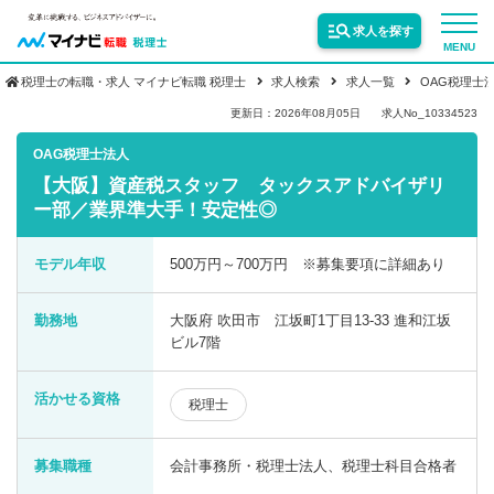
求人を探す
MENU
税理士の転職・求人 マイナビ転職 税理士
求人検索
求人一覧
OAG税理士
サービス紹介
更新日：2026年08月05日
求人No_10334523
OAG税理士法人
【大阪】資産税スタッフ タックスアドバイザリ
転職お役立ち情報
ー部／業界準大手！安定性◎
業界情報
モデル年収
500万円～700万円 ※募集要項に詳細あり
勤務地
大阪府 吹田市 江坂町1丁目13-33 進和江坂
求人情報
ビル7階
活かせる資格
税理士
募集職種
会計事務所・税理士法人、税理士科目合格者