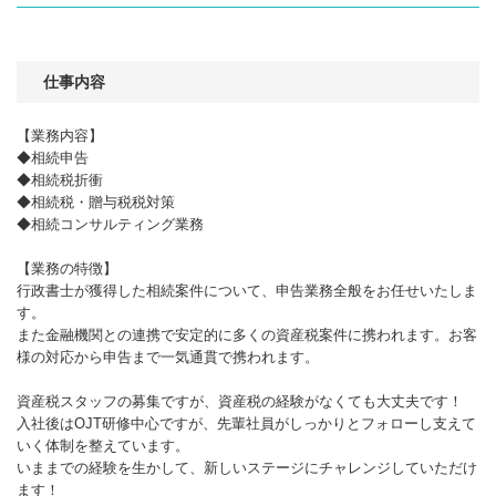
仕事内容
【業務内容】
◆相続申告
◆相続税折衝
◆相続税・贈与税税対策
◆相続コンサルティング業務
【業務の特徴】
行政書士が獲得した相続案件について、申告業務全般をお任せいたしま
す。
また金融機関との連携で安定的に多くの資産税案件に携われます。お客
様の対応から申告まで一気通貫で携われます。
資産税スタッフの募集ですが、資産税の経験がなくても大丈夫です！
入社後はOJT研修中心ですが、先輩社員がしっかりとフォローし支えて
いく体制を整えています。
いままでの経験を生かして、新しいステージにチャレンジしていただけ
ます！