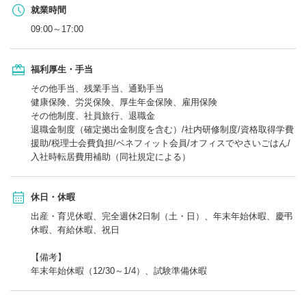
就業時間
09:00～17:00
福利厚生・手当
その他手当、残業手当、通勤手当
健康保険、労災保険、厚生年金保険、雇用保険
その他制度、社員旅行、退職金
退職金制度（確定拠出金制度を含む）/社内研修制度/資格取得学費
援助/税理士会費負担/ベネフィット会員/オフィスでやさいごはん/
入社時転居費用補助（同社規定による）
休日・休暇
出産・育児休暇、完全週休2日制（土・日）、年末年始休暇、慶弔
休暇、有給休暇、祝日
【備考】
年末年始休暇（12/30～1/4）、試験準備休暇