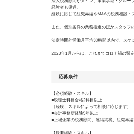
法人税務顧問がメイン、事業承継・グルー
経験者も優遇。
経験に応じて組織再編やМ&Aの税務相談・
また、個別案件の業務推進のほかスタッフ
法定時間外労働月平均30時間以内で、ス
2023年1月からは、これまでコロナ禍の
応募条件
【必須経験・スキル】
■税理士科目合格2科目以上
（経験、スキルによって相談に応じます）
■会計事務所経験5年以上
■上場企業の税務顧問、連結納税、組織再
【歓迎経験・スキル】