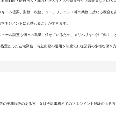
プ通算制度・医療法人・非営利法人などの特殊案件や上場企業などの大
スキーム提案、財務・税務デューデリジェンス等の業務に携わる機会も
のマネジメントにも携わることができます。
ケジュール調整も個々の裁量に任せているため、メリハリをつけて働くこ
暫定措置だった在宅勤務、時差出勤の運用を制度化し従業員の多様な働き
編等の実務経験のある方、又は会計事務所でのマネジメント経験のある方