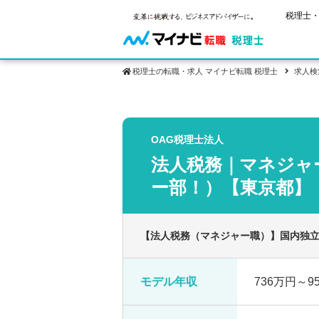
税理士・
税理士の転職・求人 マイナビ転職 税理士
求人検
保有資格
ご状況別
税理士試
OAG税理士法人
税理士の転
年齢別転職
受験資格・
法人税務｜マネジャ
税理士科目
はじめての
試験科目の
転職お役立ち情報
サービス紹介
業界情報
ー部！）【東京都】
2回目以降
税理士試験
求人情報
【法人税務（マネジャー職）】国内独
モデル年収
736万円～