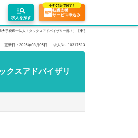
今すぐ
2分で完了！
転職支援
無料
サービス申込み
求人を探す
準大手税理士法人！タックスアドバイザリー部！）【東京都】
更新日：2026年08月05日
求人No_10317513
エリア別求人情報
ちコンテンツ
業界トピックス
リアアドバイザーの紹介
転職相談会・セミナー
関東・首都圏
転職お役立ち情報
業界情報の記事一覧
タックスアドバイザリ
介求人例
関西
転職成功ノウハウ
税理士用語辞典
東海
税理士・科目合格者の転職Q&A