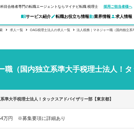
科目合格者専門の転職エージェントならマイナビ転職 税理士
採用ご担当者様へ
サービス紹介
転職お役立ち情報
業界情報
求人情報
索
求人一覧
OAG税理士法人の求人一覧
法人税務｜マネジャー職（国内独立系
別求人情報
業界別求人情報
転職ガイド
験情報
企業情報
転職活動お役立
マイナビ転職 税理士とは？
ご利用ガイド
キャ
アクセスマップ
Web面談サービス
個別
職
実名公開企業一覧
ポイント
申し込み手順
女性税理士の転職
ご紹介企業特集
キャリア診断
ー職（国内独立系準大手税理士法人！
転職成功事例
非公開求人とは？
ご紹
合格の転職
会計事務所・税理士法人への転職
転職の方へ
一覧と概要
科目合格者の転職
年収診断
よくあるご質問
コンサルティングファームへの転職
の転職の方へ
合格後の流れ
未経験分野への転職
ストレス診断
一般企業・事業会社への転職
立系準大手税理士法人！タックスアドバイザリー部【東京都】
954万円 ※募集要項に詳細あり