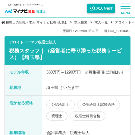
求人を探す
MENU
税理士の転職・求人 マイナビ転職 税理士
求人検索
求人一覧
デロイトトー
サービス紹介
更新日：2026年07月30日
求人No_10198362
デロイトトーマツ税理士法人
税務スタッフ｜（経営者に寄り添った税務サービ
転職お役立ち情報
ス）【埼玉県】
業界情報
モデル年収
330万円～1290万円 ※募集要項に詳細あり
勤務地
埼玉県 さいたま市
求人情報
活かせる資格
公認会計士
公認会計士試験合格
税理士
税理士科目合格
募集職種
会計事務所・税理士法人