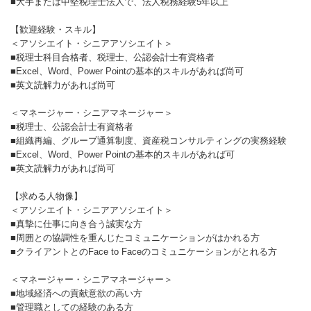
■大手または中堅税理士法人で、法人税務経験5年以上
【歓迎経験・スキル】
＜アソシエイト・シニアアソシエイト＞
■税理士科目合格者、税理士、公認会計士有資格者
■Excel、Word、Power Pointの基本的スキルがあれば尚可
■英文読解力があれば尚可
＜マネージャー・シニアマネージャー＞
■税理士、公認会計士有資格者
■組織再編、グループ通算制度、資産税コンサルティングの実務経験
■Excel、Word、Power Pointの基本的スキルがあれば可
■英文読解力があれば尚可
【求める人物像】
＜アソシエイト・シニアアソシエイト＞
■真摯に仕事に向き合う誠実な方
■周囲との協調性を重んじたコミュニケーションがはかれる方
■クライアントとのFace to Faceのコミュニケーションがとれる方
＜マネージャー・シニアマネージャー＞
■地域経済への貢献意欲の高い方
■管理職としての経験のある方