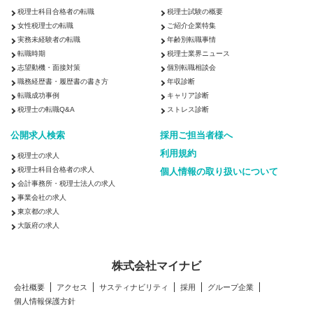
税理士科目合格者の転職
税理士試験の概要
女性税理士の転職
ご紹介企業特集
実務未経験者の転職
年齢別転職事情
転職時期
税理士業界ニュース
志望動機・面接対策
個別転職相談会
職務経歴書・履歴書の書き方
年収診断
転職成功事例
キャリア診断
税理士の転職Q&A
ストレス診断
公開求人検索
採用ご担当者様へ
利用規約
税理士の求人
税理士科目合格者の求人
個人情報の取り扱いについて
会計事務所・税理士法人の求人
事業会社の求人
東京都の求人
大阪府の求人
株式会社マイナビ
会社概要
アクセス
サスティナビリティ
採用
グループ企業
個人情報保護方針