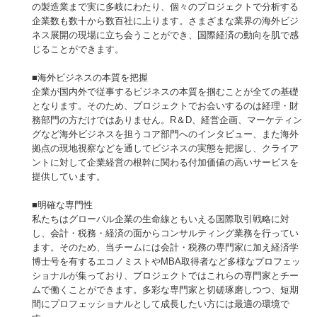
の製造業まで実に多岐にわたり、個々のプロジェクトで分析する
企業数も数十から数百社に上ります。さまざまな業界の海外ビジ
ネス展開の現場に立ち会うことができ、国際経済の動向を肌で感
じることができます。
■海外ビジネスの本質を把握
企業が国内外で従事するビジネスの本質を掴むことが全ての基礎
となります。そのため、プロジェクトでお会いするのは経理・財
務部門の方だけではありません。R＆D、経営企画、マーケティン
グなど海外ビジネスを担うコア部門へのインタビュー、また海外
拠点の現地視察などを通してビジネスの実態を把握し、クライア
ントに対して企業経営の根幹に関わる付加価値の高いサービスを
提供しています。
■明確な専門性
私たちはグローバル企業の生命線ともいえる国際取引戦略に対
し、会計・税務・経済の面からコンサルティング業務を行ってい
ます。そのため、当チームには会計・税務の専門家に加え経済学
博士号を有するエコノミストやMBA取得者など多様なプロフェッ
ショナルが集っており、プロジェクトではこれらの専門家とチー
ムで働くことができます。多彩な専門家と切磋琢磨しつつ、短期
間にプロフェッショナルとして成長したい方には最適の環境で