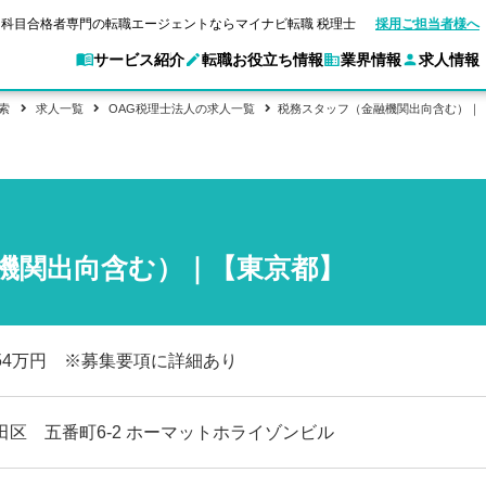
科目合格者専門の転職エージェントならマイナビ転職 税理士
採用ご担当者様へ
サービス紹介
転職お役立ち情報
業界情報
求人情報
索
求人一覧
OAG税理士法人の求人一覧
税務スタッフ（金融機関出向含む）｜
別求人情報
業界別求人情報
転職ガイド
験情報
企業情報
転職活動お役立
マイナビ転職 税理士とは？
ご利用ガイド
キャ
アクセスマップ
Web面談サービス
個別
職
実名公開企業一覧
ポイント
申し込み手順
女性税理士の転職
ご紹介企業特集
キャリア診断
転職成功事例
非公開求人とは？
ご紹
合格の転職
会計事務所・税理士法人への転職
転職の方へ
一覧と概要
科目合格者の転職
年収診断
機関出向含む）｜【東京都】
よくあるご質問
コンサルティングファームへの転職
の転職の方へ
合格後の流れ
未経験分野への転職
ストレス診断
一般企業・事業会社への転職
954万円 ※募集要項に詳細あり
田区 五番町6-2 ホーマットホライゾンビル