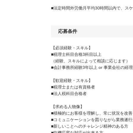
■法定時間外労働月平均30時間以内で、ス
応募条件
【必須経験・スキル】
■税理士科目合格3科目以上
（経験、スキルによって相談に応じます）
■会計事務所経験3年以上 or 事業会社の経
【歓迎経験・スキル】
■税理士または有資格者
■法人税科目合格者
【求める人物像】
■積極的にお客様を理解し、常に状況を改
■コミュニケーションを図りながら業務遂行
■新しいことへのチャレンジ精神のある方
■臨機応変な対応が出来る方