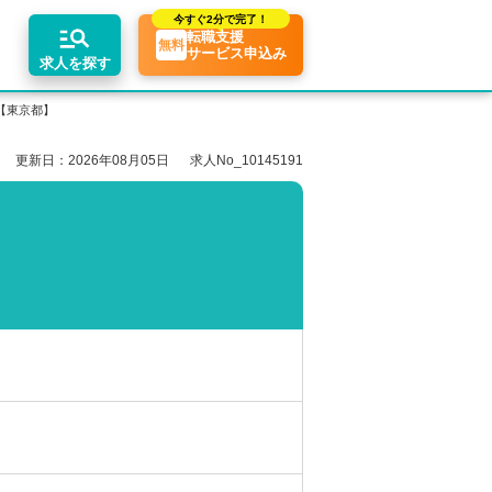
今すぐ
2分で完了！
転職支援
無料
サービス申込み
求人を探す
【東京都】
更新日：2026年08月05日
求人No_10145191
エリア別求人情報
ちコンテンツ
業界トピックス
リアアドバイザーの紹介
転職相談会・セミナー
関東・首都圏
転職お役立ち情報
業界情報の記事一覧
介求人例
関西
転職成功ノウハウ
税理士用語辞典
東海
税理士・科目合格者の転職Q&A