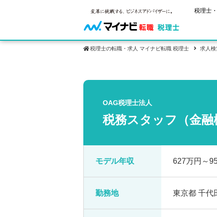
税理士・
税理士の転職・求人 マイナビ転職 税理士
求人検
保有資格
ご状況別
税理士試
税理士の転
年齢別転職
受験資格・
OAG税理士法人
税理士科目
はじめての
試験科目の
税務スタッフ（金融
転職お役立ち情報
サービス紹介
業界情報
2回目以降
税理士試験
求人情報
モデル年収
627万円～
勤務地
東京都 千代