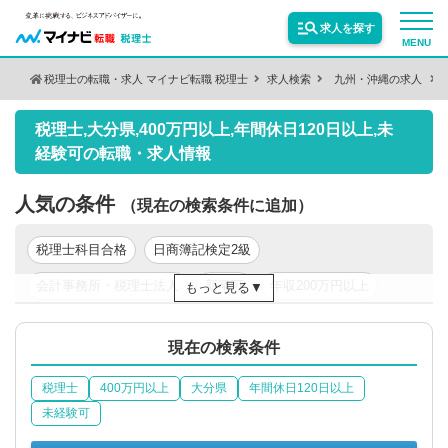
求人を探す
MENU
税理士の転職・求人 マイナビ転職 税理士
求人検索
九州・沖縄の求人
検索条件を変更
サービス紹介
税理士,大分県,400万円以上,年間休日120日以上,未
保有資格
絞り込む
経験可の転職・求人情報
転職お役立ち情報
人気の条件
（現在の検索条件に追加）
絞り込む
業種
業界情報
税理士科目合格
日商簿記検定2級
会計事務所・税理士法人
新卒可
年収200万円以上
もっと見る
求人情報
職種
絞り込む
年収300万円以上
年収500万円以上
東京都
関東
現在の検索条件
税理士
400万円以上
大分県
年間休日120日以上
絞り込む
勤務地
未経験可