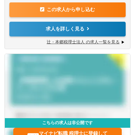
【法人全体の特色】
その他（コンサルタント）
この求人から申し込む
■業界トップレベルの規模でお客様に対してサービス提供し
第二新卒可
茨城県
栃木県
【求める人物像】
ています。
■税務・会計にとどまらず、総合的な観点から経営コンサル
■チーム連携：税理士、公認会計士、中小企業診断士など、
会計事務所・税理士法人
託児所・育児補助
群馬県
埼玉県
求人を詳しく見る
ティングに携りたい方
税務・会計に関わる様々な分野のエキスパートが集結し、
■経験・能力をフルに発揮できる環境で働きたい方
案件によっては、互いにチームを組んで業務を進めること
金融専門職
エグゼクティブクラスの求人
辻・本郷税理士法人 の求人一覧を見る
千葉県
東京都
があります。
【部署異動について】
■広範囲な取扱業務
すべて選択する
海外赴任の機会あり
■フリーエージェント制度
神奈川県
一般企業をはじめ、医療法人、公益法人、社会福祉法人、
・年に2回上司を通さずに直接人事へ依頼を出すことが可能
地方公共団体、海外法人、個人と幅広いお客様に対して、
投資銀行系業務
です。
MBAホルダー募集
税務・会計サービスを提供しています。
北陸・甲信越
・希望が通る確率はおおよそ約60％程度です。
・また、全国に拠点があるため、ご家庭の事情によって比
有形商材の求人
投資事業
新潟県
富山県
較的自由に変更することが可能です。
経営／企画／管理／事務
管理職求人
石川県
福井県
すべて選択する
オンライン面接／WEB面接（実績あり）
こちらの求人は非公開です
山梨県
長野県
語学
経理／財務／管理会計
マイナビ転職 税理士に登録して