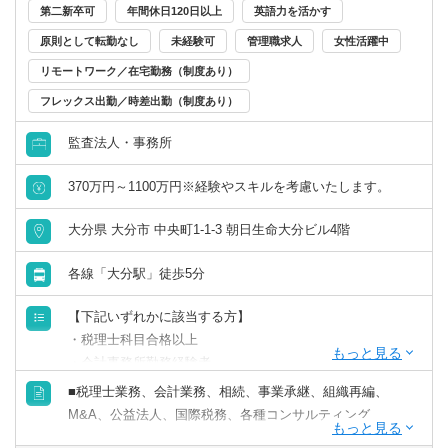
第二新卒可
年間休日120日以上
英語力を活かす
リモートワーク／在宅勤務（制度あり）
原則として転勤なし
未経験可
管理職求人
女性活躍中
リモートワーク／在宅勤務（制度あり）
年間休日120日以上
フレックス出勤／時差出勤（制度あり）
原則として転勤なし
監査法人・事務所
コンサルタント／監査法人／士業関連
税理士
会計事務所・税理士法人
北海道・東北
フレックス出勤／時差出勤（制度あり）
370万円～1100万円※経験やスキルを考慮いたします。
すべて選択する
税理士科目合格
コンサルティングファーム
北海道
青森県
大分県 大分市 中央町1-1-3 朝日生命大分ビル4階
募集・採用情報
戦略・業務・会計コンサルタント
各線「大分駅」徒歩5分
日商簿記検定1級
事業会社
岩手県
宮城県
新卒可
【下記いずれかに該当する方】
経営・戦略コンサルタント
日商簿記検定2級
金融機関
秋田県
山形県
未経験可
・税理士科目合格以上
・会計事務所勤務経験者
財務・会計・税務コンサルタント
日商簿記検定3級
福島県
年収1000万円以上の求人
・公認会計士（監査経験1年以上ある方)※税務業務未経験
■税理士業務、会計業務、相続、事業承継、組織再編、
会計士の方も歓迎いたします！！
M&A、公益法人、国際税務、各種コンサルティング
人事・組織コンサルタント
・普通自動車免許
関東
5名以上募集の求人