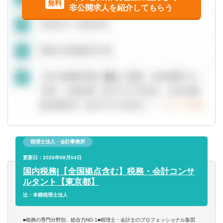
無料
東海
非公開求人を紹介してもらう
英語力を活かす
経理
岐阜県
静岡県
中国語を活かす
財務／管理会計
愛知県
三重県
その他語学を活かす
事務／秘書
関西
管理部門アシスタント
滋賀県
京都府
事務／アシスタント
大阪府
兵庫県
税理士法人・会計事務所
更新日：2026年08月04日
奈良県
和歌山県
国内税務|【全国拠点含む】税務・会計コンサ
ルタント【東京都】
中国・四国
辻・本郷税理士法人
鳥取県
島根県
■税務の専門分野別、総合力NO.1■税理士・会計士のプロフェッショナル集団