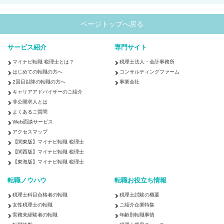
ページトップへ戻る
サービス紹介
専門サイト
マイナビ転職 税理士とは？
税理士法人・会計事務所
はじめての転職の方へ
コンサルティングファーム
2回目以降の転職の方へ
事業会社
キャリアアドバイザーのご紹介
非公開求人とは
よくあるご質問
Web面談サービス
アクセスマップ
【関東版】マイナビ転職 税理士
【関西版】マイナビ転職 税理士
【東海版】マイナビ転職 税理士
転職ノウハウ
転職お役立ち情報
税理士科目合格者の転職
税理士試験の概要
女性税理士の転職
ご紹介企業特集
実務未経験者の転職
年齢別転職事情