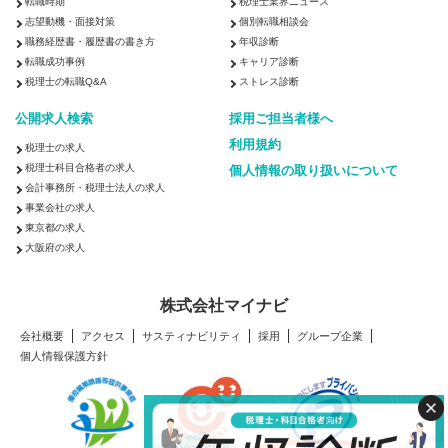
転職時期
税理士業界ニュース
志望動機・面接対策
個別転職相談会
職務経歴書・履歴書の書き方
年収診断
転職成功事例
キャリア診断
税理士の転職Q&A
ストレス診断
公開求人検索
採用ご担当者様へ
利用規約
税理士の求人
税理士科目合格者の求人
個人情報の取り扱いについて
会計事務所・税理士法人の求人
事業会社の求人
東京都の求人
大阪府の求人
株式会社マイナビ
会社概要
アクセス
サスティナビリティ
採用
グループ企業
個人情報保護方針