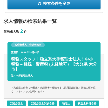
検索条件を変更
年収を選択
求人情報の検索結果一覧
以上
2
該当求人数
件
従業員数
税理士法人・会計事務所
以上
更新日：2026年08月05日
税務スタッフ｜独立系大手税理士法人！中小
税務～相続・資産税 (未経験可）【大分県 大分
フリーワード
市】
辻・本郷税理士法人
《大分県大分市での募集》未経験者～経験者まで採用実績多数！業務の幅が広
く、スキルアップが叶います！
企業名のみで検索
公認会計士
公認会計士試験合格
税理士
税理士科目合格
休日・働き方