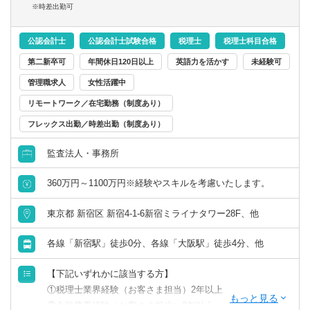
※時差出勤可
岡山県
広島県
公認会計士
公認会計士試験合格
税理士
税理士科目合格
第二新卒可
年間休日120日以上
英語力を活かす
未経験可
山口県
徳島県
管理職求人
女性活躍中
香川県
愛媛県
リモートワーク／在宅勤務（制度あり）
フレックス出勤／時差出勤（制度あり）
高知県
監査法人・事務所
九州・沖縄
360万円～1100万円※経験やスキルを考慮いたします。
福岡県
佐賀県
東京都 新宿区 新宿4-1-6新宿ミライナタワー28F、他
各線「新宿駅」徒歩0分、各線「大阪駅」徒歩4分、他
長崎県
熊本県
【下記いずれかに該当する方】
大分県
宮崎県
①税理士業界経験（お客さま担当）2年以上
②金融業界経験（お客さま担当）3年以上