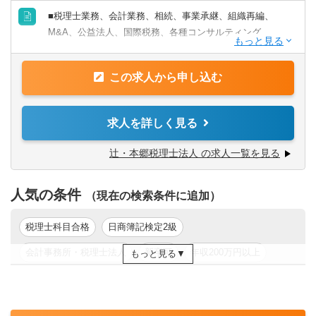
鹿児島県
沖縄県
③社会人経験（業界等問わず）2年以上 かつ 税理士科目
■税理士業務、会計業務、相続、事業承継、組織再編、
1科目以上の取得者
M&A、公益法人、国際税務、各種コンサルティング
④税理士
⑤公認会計士
【法人全体の特色】
※税務業務未経験会計士の方も歓迎いたします！！
この求人から申し込む
■業界トップレベルの規模でお客様に対してサービス提供し
ています。
【求める人物像】
■チーム連携：税理士、公認会計士、中小企業診断士など、
求人を詳しく見る
■税務・会計にとどまらず、総合的な観点から経営コンサル
税務・会計に関わる様々な分野のエキスパートが集結し、
ティングに携りたい方
案件によっては、互いにチームを組んで業務を進めること
辻・本郷税理士法人 の求人一覧を見る
■経験・能力をフルに発揮できる環境で働きたい方
があります。
■広範囲な取扱業務
人気の条件
一般企業をはじめ、医療法人、公益法人、社会福祉法人、
（現在の検索条件に追加）
地方公共団体、海外法人、個人と幅広いお客様に対して、
税務・会計サービスを提供しています。
税理士科目合格
日商簿記検定2級
会計事務所・税理士法人
新卒可
年収200万円以上
もっと見る
年収300万円以上
年収500万円以上
東京都
関東