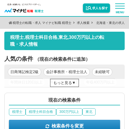
求人を探す
MENU
税理士の転職・求人 マイナビ転職 税理士
求人検索
北海道・東北の求人
検索条件を変更
サービス紹介
税理士,税理士科目合格,東北,300万円以上の転
保有資格
絞り込む
職・求人情報
転職お役立ち情報
人気の条件
（現在の検索条件に追加）
絞り込む
業種
業界情報
日商簿記検定2級
会計事務所・税理士法人
未経験可
年間休日120日以上
年収200万円以上
年収400万円以上
もっと見る
求人情報
職種
絞り込む
年収500万円以上
東京都
関東
現在の検索条件
税理士
税理士科目合格
300万円以上
東北
絞り込む
勤務地
検索条件を変更