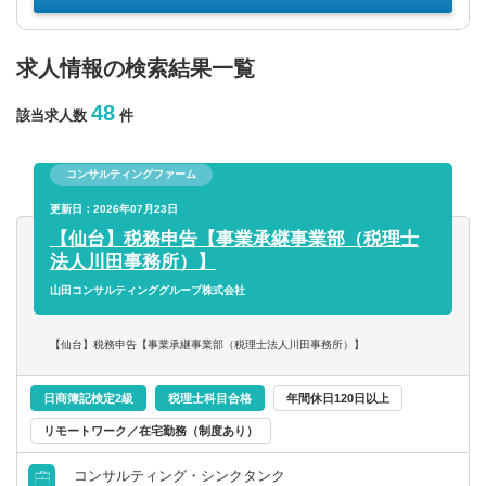
年収を選択
求人情報の検索結果一覧
48
該当求人数
件
以上
従業員数
コンサルティングファーム
更新日：2026年07月23日
以上
【仙台】税務申告【事業承継事業部（税理士
法人川田事務所）】
山田コンサルティンググループ株式会社
フリーワード
【仙台】税務申告【事業承継事業部（税理士法人川田事務所）】
日商簿記検定2級
税理士科目合格
年間休日120日以上
企業名のみで検索
リモートワーク／在宅勤務（制度あり）
休日・働き方
コンサルティング・シンクタンク