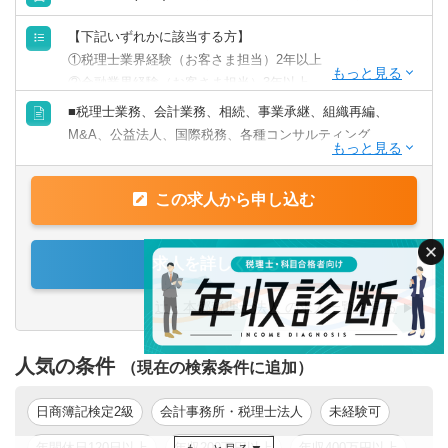
【下記いずれかに該当する方】
①税理士業界経験（お客さま担当）2年以上
②金融業界経験（お客さま担当）3年以上
③社会人経験（業界等問わず）2年以上 かつ 税理士科目
■税理士業務、会計業務、相続、事業承継、組織再編、
1科目以上の取得者
M&A、公益法人、国際税務、各種コンサルティング
④税理士
⑤公認会計士
【法人全体の特色】
※税務業務未経験会計士の方も歓迎いたします！！
この求人から申し込む
■業界トップレベルの規模でお客様に対してサービス提供し
ています。
【求める人物像】
■チーム連携：税理士、公認会計士、中小企業診断士など、
求人を詳しく見る
■税務・会計にとどまらず、総合的な観点から経営コンサル
税務・会計に関わる様々な分野のエキスパートが集結し、
ティングに携りたい方
案件によっては、互いにチームを組んで業務を進めること
辻・本郷税理士法人 の求人一覧を見る
■経験・能力をフルに発揮できる環境で働きたい方
があります。
■広範囲な取扱業務
人気の条件
一般企業をはじめ、医療法人、公益法人、社会福祉法人、
（現在の検索条件に追加）
地方公共団体、海外法人、個人と幅広いお客様に対して、
検索する
クリア
税務・会計サービスを提供しています。
日商簿記検定2級
会計事務所・税理士法人
未経験可
年間休日120日以上
年収200万円以上
年収400万円以上