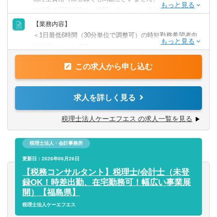
※税務の実務経験は一切問いませんが、決算書が読める方
や国税庁ご出身の方からのご応募をお待ちしております。
【業務内容】
＜1日最低6時間（30分単位で調整可）の時短勤務希望者向
パートナー税理士、他税務コンサルタントと共にチームで
けのポジションです＞
クライアントの課題解決を行っております。
法人・個人の税務、事業承継、税務調査、新規創業支援を
この求人から申し込む
行う当法人の税務コンサルタント（税理士）を募集してお
＜顧問先エリア＞
ります。
・東京事務所：東京都内、埼玉県、神奈川県、千葉県、茨
求人を詳しく見る
城県 など
■主な業務内容：
・福島事務所：福島県内、宮城県、山形県、栃木県の一部
・税務相談
税理士法人ケーエフエス の求人一覧を見る
・オンライン対応：九州、関西、北海道 など
・法人個人の各種税務申告（法人税、事業税、消費税、所
得税 など）の最終チェック
「よりクライアントに寄り添った提案・サポートを行いた
税理士法人・会計事務所
・決算支援
い」
・税務DD
更新日：2026年06月26日
「新しい形の会計事務所を創っていきたい」
・税務調査対応
【税務コンサルタント】税理士/会計士（未登
「幅広い分野に携わりたい」
・IPO支援業務（グループ会社と連携）
録OK！時差出勤、在宅勤務可！幅広い事業展
このような方からのご応募をぜひお待ちしております！
・相続、事業承継 など
開）【福島県】
税理士法人ケーエフエス
■顧問先情報