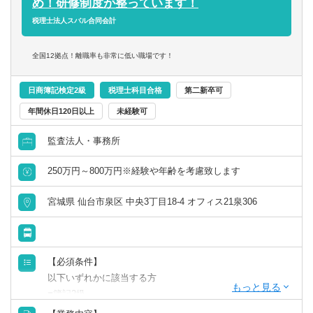
め！研修制度が整っています！
税理士法人スバル合同会計
全国12拠点！離職率も非常に低い職場です！
日商簿記検定2級
税理士科目合格
第二新卒可
年間休日120日以上
未経験可
監査法人・事務所
250万円～800万円※経験や年齢を考慮致します
宮城県 仙台市泉区 中央3丁目18-4 オフィス21泉306
【必須条件】
以下いずれかに該当する方
■簿記2級
■科目合格者