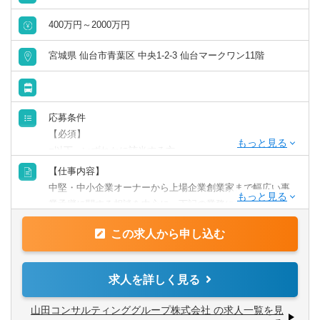
400万円～2000万円
リモートワーク／在宅勤務（制度あり）
宮城県 仙台市青葉区 中央1-2-3 仙台マークワン11階
年間休日120日以上
原則として転勤なし
応募条件
フレックス出勤／時差出勤（制度あり）
【必須】
■以下、いずれかに該当する方
①税理士法人、会計事務所などで法人税申告/資産税申告等
募集・採用情報
【仕事内容】
の実務経験をお持ちの方
中堅・中小企業オーナーから上場企業創業家まで幅広い事
②実務経験は不問で税理士科目を1科目以上合格の方
新卒可
業承継に関する相談を中心に、下記の業務に従事していた
③税理士資格/公認会計士資格をお持ちの方
だきます。
この求人から申し込む
■事業承継に関するストラクチャー構築及び実行支援業務
未経験可
■税務申告業務（法人税申告・相続税申告・所得税申告）
※携税理士法人での税務申告業務のみで働くことも可能で
年収1000万円以上の求人
求人を詳しく見る
す
■組織再編に関するストラクチャー構築及び実行支援業務
山田コンサルティンググループ株式会社 の求人一覧を見
5名以上募集の求人