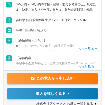
入社後は東京メンバーとの密な連携を想定しており、月に
375万円～720万円※年齢・経験・能力を考慮の上、規定に
数回程度東京への出張が生じる予定です。入社後は東京本
英語力を活かす
より決定。※入社初年度の賞与は、賞与査定期間を考慮。
社メンバー含めてフォローしていく体制となっています。
宮城県 仙台市青葉区 中央1-2-3 仙台マークワン16F
中国語を活かす
【求人の魅力・特徴】
■事業承継事業部だけで全国で年間500件超の事業承継に関
各線「仙台駅」徒歩1分
その他語学を活かす
する相談を受けるため、相当数の経験を積める環境があり
ます。
【必須経験・スキル】
■中小零細企業から大企業まで、様々な法人税申告業務が可
■コミュニケーション能力、論理的思考能力
能です。
■ＰＣスキル（ワード、エクセル、パワーポイントの基本操
■個人資産家から超富裕層まで様々な相続税申告を経験する
作）
【業務内容】
ことが可能です。
■日商簿記2級相当の会計知識
中堅中小企業を中心に、企業の成長ステージにあわせたビ
■中堅中小企業オーナーの案件が7割を占めますが、総資産
■コンサル業界、監査法人、会計事務所、金融機関経験者、
ジネスモデルの構築や企業価値向上についての支援を行う
数億円規模～数百億円規模の超富裕層、上場企業創業家ク
事業会社の経営企画経験者、歓迎いたします
のが、同社のビジネス・コンサルティング部門です。
ラスのクライアントまで幅広く対応しています。
この求人から申し込む
■ライフイベントに応じて、自ら職種・勤務地を選択できる
【歓迎経験・スキル】
【具体的には】
勤務制度や、時短勤務・時差出勤・フレックス・テレワー
■公認会計士
具体的には以下の業務を行います。
求人を詳しく見る
ク（在宅勤務）など、柔軟な働き方と多様なキャリア形成
■中小企業診断士
■企業再編支援・企業再生支援
を実現しています。
■税理士
■Ｍ＆Ａ／ＭＢＯ（FA業務、デューデリジェンス）支援
株式会社アタックス の求人一覧を見る