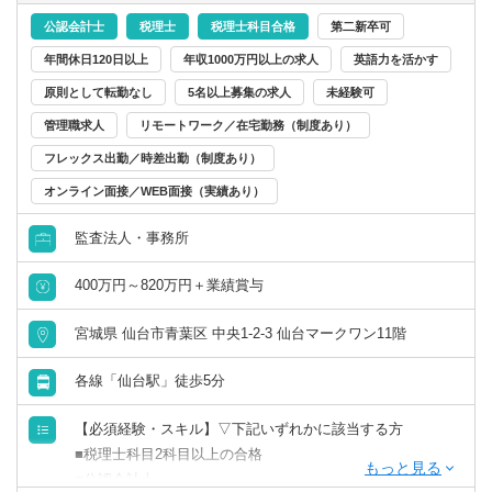
岐阜県
静岡県
■ハンズオンによるPMI支援業務
公認会計士
税理士
税理士科目合格
第二新卒可
財務／管理会計
年間休日120日以上
年収1000万円以上の求人
英語力を活かす
愛知県
三重県
【ROLEUPの魅力】
PEファンド出身者が立ち上げたM&Aプロフェッショナルフ
原則として転勤なし
5名以上募集の求人
未経験可
事務／秘書
ァームです。FASファーム及び投資会社として、DD・
関西
管理職求人
リモートワーク／在宅勤務（制度あり）
VAL・PMIなどの高度なＭ＆Aスキルから、投資検討から投
管理部門アシスタント
フレックス出勤／時差出勤（制度あり）
資実行、ファイナンシング、投資先企業の経営、企業価値
滋賀県
京都府
オンライン面接／WEB面接（実績あり）
向上を一気通貫で経験することができます。マジョリティ
事務／アシスタント
の売買支援のみでなく、ベンチャーマーケットのマイノリ
監査法人・事務所
大阪府
兵庫県
ティ案件や再生寄りのメザニン・シニアローンの調達案件
も多く存在します。
400万円～820万円＋業績賞与
上記案件を通じて、Small~Mid cap領域の投資経営人材プロ
奈良県
和歌山県
フェッショナルとしての経験（経営、M&Aアドバイザー、
宮城県 仙台市青葉区 中央1-2-3 仙台マークワン11階
自己投資等の経験）を積むことができ、大手ファームと比
中国・四国
較した場合、多彩なスキルを獲得することが可能です。
各線「仙台駅」徒歩5分
社員30名ほどの少数精鋭のため、裁量が大きく、能動的に
鳥取県
島根県
動ける方に適した環境です。
【必須経験・スキル】▽下記いずれかに該当する方
■税理士科目2科目以上の合格
岡山県
広島県
■公認会計士