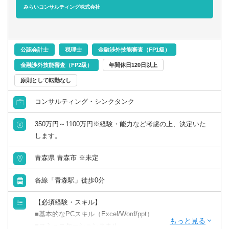
務所・福岡事務所・札幌事務所・名古屋事務所
みらいコンサルティング株式会社
公認会計士
税理士
金融渉外技能審査（FP1級）
金融渉外技能審査（FP2級）
年間休日120日以上
原則として転勤なし
コンサルティング・シンクタンク
350万円～1100万円※経験・能力など考慮の上、決定いた
します。
青森県 青森市 ※未定
各線「青森駅」徒歩0分
【必須経験・スキル】
■基本的なPCスキル（Excel/Word/ppt）
■コミュニケーションスキル