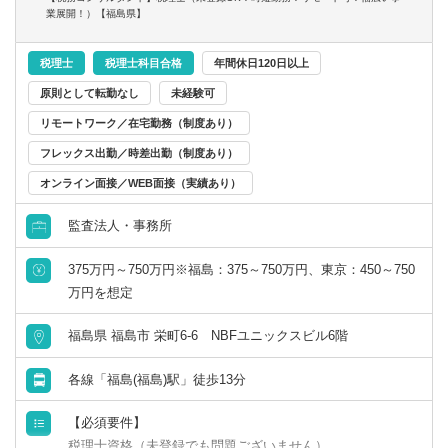
携わっていただくことができます。
業展開！）【福島県】
税理士
税理士科目合格
年間休日120日以上
原則として転勤なし
未経験可
リモートワーク／在宅勤務（制度あり）
フレックス出勤／時差出勤（制度あり）
オンライン面接／WEB面接（実績あり）
監査法人・事務所
375万円～750万円※福島：375～750万円、東京：450～750
万円を想定
福島県 福島市 栄町6-6 NBFユニックスビル6階
各線「福島(福島)駅」徒歩13分
【必須要件】
税理士資格（未登録でも問題ございません）