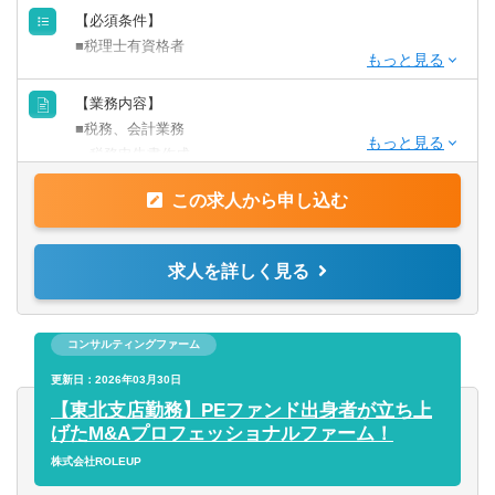
【必須条件】
■税理士有資格者
【求める人物像】
【業務内容】
■組織づくりに一役担う気概のある方
■税務、会計業務
■質実剛健にプロフェッショナルの使命感を持って業務に取
・税務申告書作成
り組める方
・税務代理
■自らに、顧客に誠実な姿勢で取り組む方
この求人から申し込む
・税務相談
■地域社会、企業に貢献したいという意識の高い方
・月次/年次決算支援
・経営改善指導、
求人を詳しく見る
・記帳代行
・公益法人移行支援
・相続・事業承継支援
コンサルティングファーム
更新日：2026年03月30日
※顧問先総数は約600社。1人当たりの担当者数平均は約25
【東北支店勤務】PEファンド出身者が立ち上
社程
げたM&Aプロフェッショナルファーム！
※顧問先の業種は多種多様で、売上規模も100億円超～数千
万円クラスまで幅広いのが特徴です。
株式会社ROLEUP