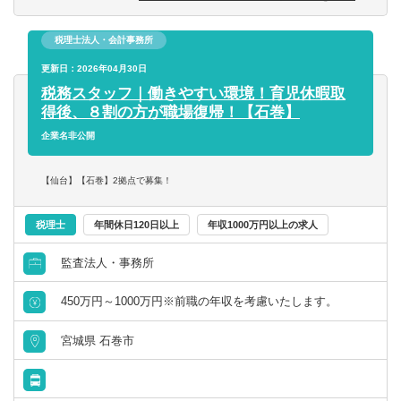
■日商簿記検定１級
■経営計画策定支援・業績管理制度構築
■株式公開支援
税理士法人・会計事務所
■経営顧問業務
更新日：2026年04月30日
【同社の特徴】
税務スタッフ｜働きやすい環境！育児休暇取
課題提起や計画策定で終わらず、お客様の成果創出にコミ
得後、８割の方が職場復帰！【石巻】
ットするため、伴走支援を行っております。
企業名非公開
これにより会社とコンサルタントのグリップが高まり、
「社長の最良の相談相手」となります。
【仙台】【石巻】2拠点で募集！
税理士
年間休日120日以上
年収1000万円以上の求人
監査法人・事務所
450万円～1000万円※前職の年収を考慮いたします。
宮城県 石巻市