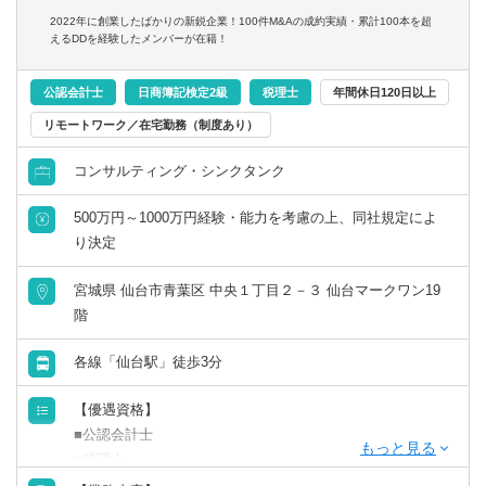
2022年に創業したばかりの新鋭企業！100件M&Aの成約実績・累計100本を超
えるDDを経験したメンバーが在籍！
公認会計士
日商簿記検定2級
税理士
年間休日120日以上
コンサルタント／監査法人／士業関連
税理士
会計事務所・税理士法人
北海道・東北
リモートワーク／在宅勤務（制度あり）
すべて選択する
コンサルティング・シンクタンク
税理士科目合格
コンサルティングファーム
北海道
青森県
500万円～1000万円経験・能力を考慮の上、同社規定によ
戦略・業務・会計コンサルタント
日商簿記検定1級
事業会社
岩手県
宮城県
り決定
経営・戦略コンサルタント
宮城県 仙台市青葉区 中央１丁目２－３ 仙台マークワン19
日商簿記検定2級
金融機関
秋田県
山形県
階
財務・会計・税務コンサルタント
日商簿記検定3級
福島県
各線「仙台駅」徒歩3分
人事・組織コンサルタント
関東
【優遇資格】
■公認会計士
その他（コンサルタント）
■税理士
茨城県
栃木県
■日商簿記2級以上