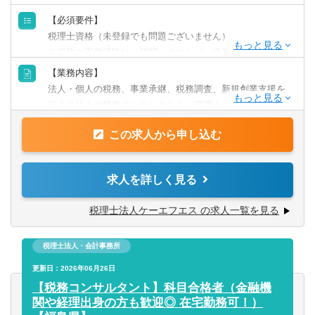
【必須要件】
税理士資格（未登録でも問題ございません）
※税務の実務経験は一切問いませんが、決算書が読める方
や国税庁ご出身の方からのご応募をお待ちしております。
【業務内容】
法人・個人の税務、事業承継、税務調査、新規創業支援を
パートナー税理士、他税務コンサルタントと共にチームで
行う当法人の税務コンサルタント（税理士）を募集してお
クライアントの課題解決を行っております。
ります。
この求人から申し込む
＜顧問先エリア＞
■主な業務内容：
・東京事務所：東京都内、埼玉県、神奈川県、千葉県、茨
・税務相談
求人を詳しく見る
城県 など
・法人個人の各種税務申告（法人税、事業税、消費税、所
・福島事務所：福島県内、宮城県、山形県、栃木県の一部
得税 など）の最終チェック
税理士法人ケーエフエス の求人一覧を見る
・オンライン対応：九州、関西、北海道 など
・決算支援
・税務DD
「よりクライアントに寄り添った提案・サポートを行いた
税理士法人・会計事務所
・税務調査対応
い」
・IPO支援業務（グループ会社と連携）
更新日：2026年06月26日
「新しい形の会計事務所を創っていきたい」
・相続、事業承継 など
【税務コンサルタント】科目合格者（金融機
「幅広い分野に携わりたい」
関や経理出身の方も歓迎◎ 在宅勤務可！）
このような方からのご応募をぜひお待ちしております！