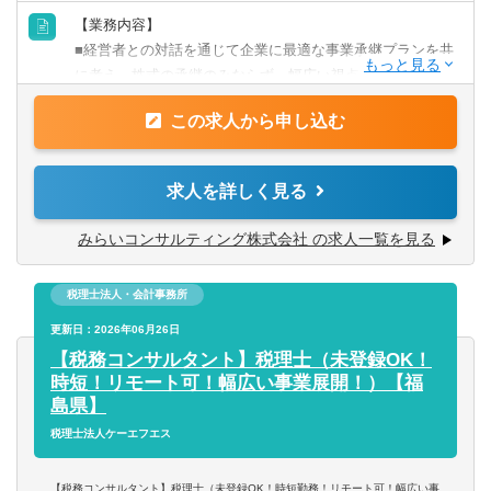
■税理士/実務経験3年以上（一般事業会社経験尚可）
【業務内容】
■税理士試験2科目以上合格者/実務経験5年以上（一般事業
■経営者との対話を通じて企業に最適な事業承継プランを共
会社経験者尚可）
に考え、株式の承継のみならず、幅広い視点でお客さまの
■公認会計士/実務経験3年以上
成長の”実現”を支援します。
■公認会計士短答式試験合格者/実務経験3年以上（一般事業
この求人から申し込む
会社経験者尚可）
【具体的に】
■フィナンシャルプランナー（2級、1級尚可）/実務経験3年
■事業承継支援
求人を詳しく見る
以上
・地域に拠点を置くファミリービジネス企業から、IPOを
※上記資格がある方以外にも募集しております。
目指す成長企業まで、幅広い業種・企業規模のクライアン
みらいコンサルティング株式会社 の求人一覧を見る
トがいます。
【歓迎経験・スキル】
・経営者との対話を通じて企業に最適な事業承継プランを
■監査法人勤務者、会計事務所勤務者、金融機関・証券会社
税理士法人・会計事務所
共に考え、株式の承継のみならず、幅広い視点でお客様の
勤務者の方
成長の”実現”を支援します。事業承継・組織再編の実施によ
更新日：2026年06月26日
り顕在化するさまざまな経営課題に、公認会計士・税理
【税務コンサルタント】税理士（未登録OK！
【求める人物像】
士・社会保険労務士・司法書士などの専門家がお客さまに
時短！リモート可！幅広い事業展開！）【福
■個人プレーでなくチームで取組む体制に魅力を感じる方
合わせたプロジェクトチ ームを結成し、あらゆる角度から
島県】
■できることの幅を拡げたい、ゼネラリスト志向の方
的確なアドバイスを行いながら、最適な承継プランを作成
税理士法人ケーエフエス
■同社HPもご覧いただいた上で、「人」「お客様」等、同
します。
社の考え方に共感いただける方
・その他、決算支援、財務顧問、組織再編、M&A業務にも
【税務コンサルタント】税理士（未登録OK！時短勤務！リモート可！幅広い事