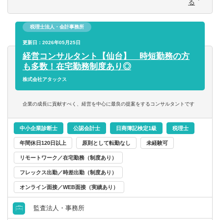
る
※税務申告とその他役務の業務比率は本人の希望によって
第二新卒可
柔軟に調整可能です。選考中にご相談ください。
税理士法人・会計事務所
託児所・育児補助
更新日：2026年05月25日
※山田コンサルティンググループ株式会社にて採用後、同
経営コンサルタント【仙台】 時短勤務の方
社が提携する税理士法人川田事務所へ在籍出向する形で税
も多数！在宅勤務制度あり◎
務業務に従事します。
エグゼクティブクラスの求人
株式会社アタックス
【配属先情報】
海外赴任の機会あり
事業承継事業部
企業の成長に貢献すべく、経営を中心に最良の提案をするコンサルタントです
■配属先人数：約150名（契約・嘱託社員、派遣社員、出向
MBAホルダー募集
受入を含む）
中小企業診断士
公認会計士
日商簿記検定1級
税理士
■女性比率：約41%
有形商材の求人
年間休日120日以上
原則として転勤なし
未経験可
■中途社員比率：約92%
■年齢構成：20代、30代、40代、50代まで幅広く在籍する
リモートワーク／在宅勤務（制度あり）
管理職求人
組織です。
フレックス出勤／時差出勤（制度あり）
オンライン面接／WEB面接（実績あり）
オンライン面接／WEB面接（実績あり）
上記、事業承継事業部へ配属後、税理士法人川田事務所へ
在籍出向となり、勤務地は東北支店です。東北支店には事
監査法人・事務所
語学
業承継メンバーが2名在籍中です。