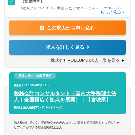
【業務内容】
会計事務所・税理士法人
M&Aアドバイザリー事業シニアマネージャー、マネージャ
群馬県
埼玉県
【歓迎条件・スキル】
ー、 アソシエイトポジションとして、中堅中小企業のM&A
■M&A仲介会社・銀行・証券・保険会社・人材会社・事業
において、DDをはじめとしたFAS事業及び、FA・仲介事業
金融専門職
千葉県
東京都
会社における営業経験
この求人から申し込む
（案件掘り起こしの営業～売り手・買い手のマッチング～
■営業経験者歓迎
エグゼキューション業務）を中心にM&Aプロセスの全てを
すべて選択する
■未経験でも検討可能
神奈川県
担っていただきます。
求人を詳しく見る
（未経験者は本社にて約6ヶ月の研修が必須になります）
その後のPMI（経営統合支援）まで含めて一気通貫で対
投資銀行系業務
応。
北陸・甲信越
株式会社ROLEUP の求人一覧を見る
【求める人物像】
■コミュニケーション量が多い環境で調整・連携が得意な人
投資事業
■M&A戦略立案・M&Aの対象企業の発掘・提案・条件交渉
新潟県
富山県
■業務に従事するプロフェッショナルな動きができる方
税理士法人・会計事務所
■プランニング、各案件プロセス管理・対象企業の企業評
■当事者として経営者と同じ目線で建設的な議論できる方
経営／企画／管理／事務
価・分析・考察
更新日：2026年03月31日
石川県
福井県
■スピード感のある環境へ飛び込みたい方
■財務・ビジネスデューデリジェンス・財務分析・財務モデ
税務会計コンサルタント（国内大手税理士法
■FAS並びにM＆Aによる事業承継業務に興味がある方
リング・バリュエーション業務
すべて選択する
人！全国幅広く拠点を展開）｜【宮城県】
■株式契約書の作成、クロージング実務
山梨県
長野県
税理士法人山田アンドパートナーズ
■デューデリジェンスのサポート、案件のエグゼキューショ
経理／財務／管理会計
ン 等
東海
法人税だけでなく、資産税やその先のコンサル業務まで◎税理士としてのキャ
■資金調達支援（エクイティ（マジョリティ・マイノリティ
リアップができる総合型税理士法人
経理
問わず）・メザニン・シニアの調達）