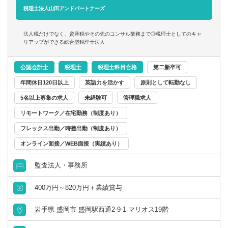
税理士法人山田アンドパートナーズ
法人税だけでなく、資産税やその先のコンサル業務まで◎税理士としてのキャ
リアップができる総合型税理士法人
公認会計士
税理士
税理士科目合格
第二新卒可
年間休日120日以上
英語力を活かす
原則として転勤なし
5名以上募集の求人
未経験可
管理職求人
リモートワーク／在宅勤務（制度あり）
フレックス出勤／時差出勤（制度あり）
オンライン面接／WEB面接（実績あり）
監査法人・事務所
400万円～820万円＋業績賞与
岩手県 盛岡市 盛岡駅西通2-9-1 マリオス19階