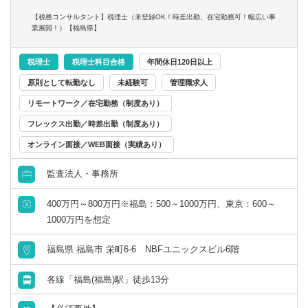
・一般企業（ベンチャー、飲食、IＴ、不動産、サービス業
【税務コンサルタント】税理士（未登録OK！時差出勤、在宅勤務可！幅広い事
など）
業展開！）【福島県】
・医療法人（主に福島事務所）、公益法人、社会福祉法人
・個人（スポーツマンや芸術家、フリーランスのコンサル
税理士
税理士科目合格
年間休日120日以上
タントなど）
原則として転勤なし
未経験可
管理職求人
など
リモートワーク／在宅勤務（制度あり）
監査担当、データ入力担当がまとめたデータを元に、
フレックス出勤／時差出勤（制度あり）
税務判断や日常的な税務相談、事業承継・M&Aに係る税務
オンライン面接／WEB面接（実績あり）
DDを担当いただきます。
監査法人・事務所
400万円～800万円※福島：500～1000万円、東京：600～
1000万円を想定
福島県 福島市 栄町6-6 NBFユニックスビル6階
各線「福島(福島)駅」徒歩13分