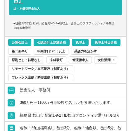
市】
辻・本郷税理士法人
■税務の専門分野別、総合力NO.1■税理士・会計士のプロフェッショナル集団
※時差出勤可
公認会計士
公認会計士試験合格
税理士
税理士科目合格
第二新卒可
年間休日120日以上
英語力を活かす
原則として転勤なし
未経験可
管理職求人
女性活躍中
リモートワーク／在宅勤務（制度あり）
フレックス出勤／時差出勤（制度あり）
監査法人・事務所
360万円～1100万円※経験やスキルを考慮いたします。
福島県 郡山市 駅前1-9-2 HD郡山フロンティア通りビル3階
各線「郡山(福島)駅」徒歩3分、各線「仙台駅」徒歩5分、他