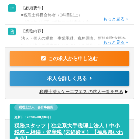
【必須要件】
■税理士科目合格者（1科目以上）
上記に加え以下いずれかに該当する方
■金融機関出身で決算書が見れる方
【業務内容】
■融資業務を2年以上担当していた方
法人・個人の税務、事業承継、税務調査、新規創業支援を
■会計事務所経験3年以上
行う当法人の税務コンサルタントを募集しております。
■事業会社での経理または財務経験3年以上
この求人から申し込む
■主な業務内容：
パートナー税理士、他税務コンサルタントと共にチームで
・税務相談
クライアントの課題解決を行っております。
・法人個人の各種税務申告（法人税、事業税、消費税、所
求人を詳しく見る
得税 など）の最終チェック
＜顧問先エリア＞
・決算支援
税理士法人ケーエフエス の求人一覧を見る
・東京事務所：東京都内、埼玉県、神奈川県、千葉県、茨
・税務DD
城県 など
・税務調査対応
・福島事務所：福島県内、宮城県、山形県、栃木県の一部
税理士法人・会計事務所
・IPO支援業務（グループ会社と連携）
・オンライン対応：九州、関西、北海道 など
・相続、事業承継 など
更新日：2026年08月04日
税務スタッフ｜独立系大手税理士法人！中小
「よりクライアントに寄り添った提案・サポートを行いた
■顧問先情報
税務～相続・資産税 (未経験可）【福島県いわ
い」
・一般企業（ベンチャー、飲食、IＴ、不動産、サービス業
き市】