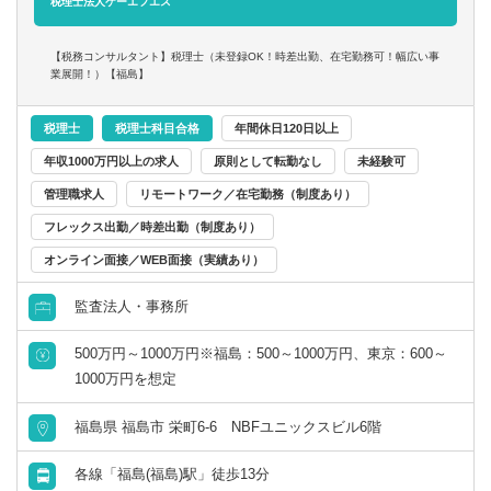
税理士法人ケーエフエス
「新しい形の会計事務所を創っていきたい」
■顧問先情報
「幅広い分野に携わりたい」
・一般企業（ベンチャー、飲食、IＴ、不動産、サービス業
【税務コンサルタント】税理士（未登録OK！時差出勤、在宅勤務可！幅広い事
このような方からのご応募をぜひお待ちしております！
など）
業展開！）【福島】
・医療法人（主に福島事務所）、公益法人、社会福祉法人
・個人（スポーツマンや芸術家、フリーランスのコンサル
税理士
税理士科目合格
年間休日120日以上
タントなど）
年収1000万円以上の求人
原則として転勤なし
未経験可
など
管理職求人
リモートワーク／在宅勤務（制度あり）
監査担当、データ入力担当がまとめたデータを元に、
フレックス出勤／時差出勤（制度あり）
税務判断や日常的な税務相談、事業承継・M&Aに係る税務
オンライン面接／WEB面接（実績あり）
DDを担当いただきます。
監査法人・事務所
500万円～1000万円※福島：500～1000万円、東京：600～
1000万円を想定
福島県 福島市 栄町6-6 NBFユニックスビル6階
各線「福島(福島)駅」徒歩13分