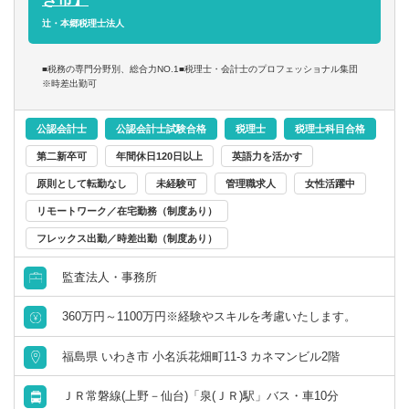
「新しい形の会計事務所を創っていきたい」
など）
辻・本郷税理士法人
「幅広い分野に携わりたい」
・医療法人（主に福島事務所）、公益法人、社会福祉法人
このような方からのご応募をぜひお待ちしております！
・個人（スポーツマンや芸術家、フリーランスのコンサル
■税務の専門分野別、総合力NO.1■税理士・会計士のプロフェッショナル集団
タントなど）
※時差出勤可
など
公認会計士
公認会計士試験合格
税理士
税理士科目合格
監査担当、データ入力担当がまとめたデータを元に、
第二新卒可
年間休日120日以上
英語力を活かす
税務判断や日常的な税務相談、事業承継・M&Aに係る税務
原則として転勤なし
未経験可
管理職求人
女性活躍中
DDを担当いただきます。
リモートワーク／在宅勤務（制度あり）
フレックス出勤／時差出勤（制度あり）
監査法人・事務所
360万円～1100万円※経験やスキルを考慮いたします。
福島県 いわき市 小名浜花畑町11-3 カネマンビル2階
ＪＲ常磐線(上野－仙台)「泉(ＪＲ)駅」バス・車10分