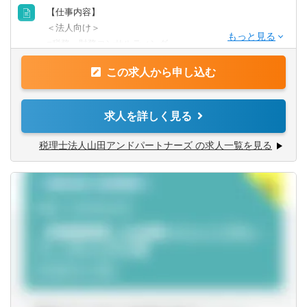
【仕事内容】
山口県
徳島県
＜法人向け＞
■税務・財務コンサルティング
■事業承継コンサルティング
香川県
愛媛県
この求人から申し込む
■企業組織再編・M&Aコンサルティング
■電子帳簿保存法対応コンサルティング
高知県
■国際税務・移転価格コンサルティング
求人を詳しく見る
■医療法人税務・設立コンサルティング
九州・沖縄
■一般社団財団法人設立サポート
税理士法人山田アンドパートナーズ の求人一覧を見る
福岡県
佐賀県
＜個人向け＞
■相続コンサルティング
■不動産関連コンサルティング
長崎県
熊本県
大分県
宮崎県
鹿児島県
沖縄県