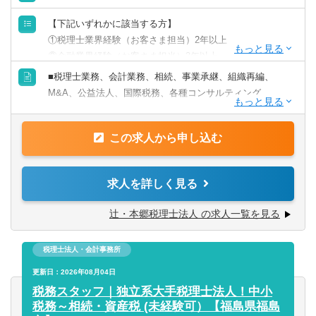
【下記いずれかに該当する方】
①税理士業界経験（お客さま担当）2年以上
②金融業界経験（お客さま担当）3年以上
③社会人経験（業界等問わず）2年以上 かつ 税理士科目
■税理士業務、会計業務、相続、事業承継、組織再編、
1科目以上の取得者
M&A、公益法人、国際税務、各種コンサルティング
④税理士
⑤公認会計士
【法人全体の特色】
※税務業務未経験会計士の方も歓迎いたします！！
この求人から申し込む
■業界トップレベルの規模でお客様に対してサービス提供し
ています。
【求める人物像】
■チーム連携：税理士、公認会計士、中小企業診断士など、
求人を詳しく見る
■税務・会計にとどまらず、総合的な観点から経営コンサル
税務・会計に関わる様々な分野のエキスパートが集結し、
ティングに携りたい方
案件によっては、互いにチームを組んで業務を進めること
辻・本郷税理士法人 の求人一覧を見る
■経験・能力をフルに発揮できる環境で働きたい方
があります。
■広範囲な取扱業務
税理士法人・会計事務所
一般企業をはじめ、医療法人、公益法人、社会福祉法人、
地方公共団体、海外法人、個人と幅広いお客様に対して、
更新日：2026年08月04日
税務・会計サービスを提供しています。
税務スタッフ｜独立系大手税理士法人！中小
税務～相続・資産税 (未経験可）【福島県福島