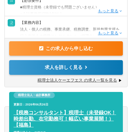
【必須要件】
■税理士資格（未登録でも問題ございません）
■会計事務所経験1年以上
※メインの業務が税法チェックのため、上記のご経験は必
【業務内容】
須となります。
法人・個人の税務、事業承継、税務調査、新規創業支援を
行う当法人の税務コンサルタント（税理士）を募集してお
会計士資格者で税務にご興味ある方もご相談ください。
ります。
この求人から申し込む
※リモートでの勤務は可能ですが、入社後からいきなりフ
パートナー税理士、他税務コンサルタントと共にチームで
ルリモートというのは行っておりません。
クライアントの課題解決を行っております。
求人を詳しく見る
■主な業務内容：
・税務相談
税理士法人ケーエフエス の求人一覧を見る
＜顧問先エリア＞
・法人個人の各種税務申告（法人税、事業税、消費税、所
・東京事務所：東京都内、埼玉県、神奈川県、千葉県、茨
得税 など）の最終チェック
城県 など
税理士法人・会計事務所
・決算支援
・福島事務所：福島県内、宮城県、山形県、栃木県の一部
・税務DD
更新日：2026年06月26日
・オンライン対応：九州、関西、北海道 など
・税務調査対応
【税務コンサルタント】税理士（未登録OK！
・IPO支援業務（グループ会社と連携）
時差出勤、在宅勤務可！幅広い事業展開！）
「よりクライアントに寄り添った提案・サポートを行いた
・相続、事業承継 など
【福島】
い」