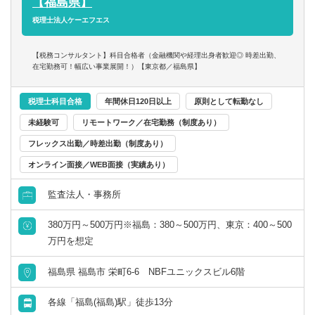
■顧問先情報
【福島県】
・一般企業（ベンチャー、飲食、IＴ、不動産、サービス業
税理士法人ケーエフエス
など）
・医療法人（主に福島事務所）、公益法人、社会福祉法人
【税務コンサルタント】科目合格者（金融機関や経理出身者歓迎◎ 時差出勤、
・個人（スポーツマンや芸術家、フリーランスのコンサル
在宅勤務可！幅広い事業展開！）【東京都／福島県】
タントなど）
など
税理士科目合格
年間休日120日以上
原則として転勤なし
未経験可
リモートワーク／在宅勤務（制度あり）
監査担当、データ入力担当がまとめたデータを元に、
フレックス出勤／時差出勤（制度あり）
税務判断や日常的な税務相談、事業承継・M&Aに係る税務
DDを担当いただきます。
オンライン面接／WEB面接（実績あり）
監査法人・事務所
380万円～500万円※福島：380～500万円、東京：400～500
万円を想定
福島県 福島市 栄町6-6 NBFユニックスビル6階
各線「福島(福島)駅」徒歩13分