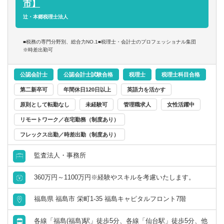
市】
辻・本郷税理士法人
■税務の専門分野別、総合力NO.1■税理士・会計士のプロフェッショナル集団
※時差出勤可
公認会計士
公認会計士試験合格
税理士
税理士科目合格
第二新卒可
年間休日120日以上
英語力を活かす
原則として転勤なし
未経験可
管理職求人
女性活躍中
リモートワーク／在宅勤務（制度あり）
フレックス出勤／時差出勤（制度あり）
監査法人・事務所
360万円～1100万円※経験やスキルを考慮いたします。
福島県 福島市 栄町1-35 福島キャピタルフロント7階
各線「福島(福島)駅」徒歩5分、各線「仙台駅」徒歩5分、他