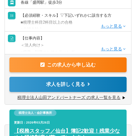
各線「盛岡駅」徒歩3分
【必須経験・スキル】▽下記いずれかに該当する方
■税理士科目2科目以上の合格
■公認会計士
【仕事内容】
＜法人向け＞
■税務・財務コンサルティング
■事業承継コンサルティング
この求人から申し込む
■企業組織再編・M&Aコンサルティング
■電子帳簿保存法対応コンサルティング
■国際税務・移転価格コンサルティング
求人を詳しく見る
■医療法人税務・設立コンサルティング
■一般社団財団法人設立サポート
税理士法人山田アンドパートナーズ の求人一覧を見る
＜個人向け＞
税理士法人・会計事務所
■相続コンサルティング
■不動産関連コンサルティング
更新日：2026年03月26日
【税務スタッフ／仙台】簿記2歓迎！残業少な