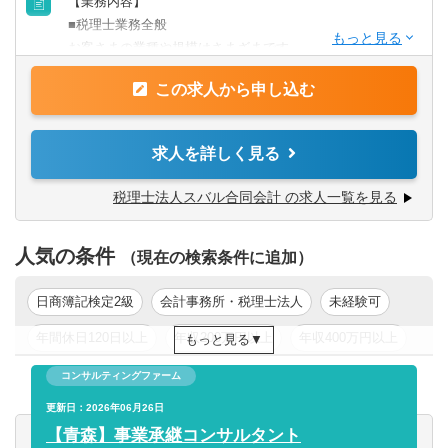
【業務内容】
■経理経験
■税理士業務全般
■会計に強い関心のある方
お客さまの業種や規模はさまざまです。
【求める人物像】
この求人から申し込む
具体的には・・・
◆頑張った分評価されることを好む方
■税務顧問業務
◆コミュニケーション能力が高い方
■会社設立業務
求人を詳しく見る
◆向上心や目標、ビジョンを持ち仕事に取り組める方
■相続業務
■経営コンサルティング業務他
税理士法人スバル合同会計 の求人一覧を見る
【クライアント】
人気の条件
■業界：建設、IT、医療、飲食、教育分野等、ある分野に特
（現在の検索条件に追加）
化することは無く、大企業から中小企業まで規模もさまざ
まです。
日商簿記検定2級
会計事務所・税理士法人
未経験可
■割合：個人2割、法人8割程度
年間休日120日以上
年収200万円以上
年収400万円以上
もっと見る
【拠点】
年収500万円以上
東京都
関東
コンサルティングファーム
：12拠点
更新日：2026年06月26日
東京事務所・長岡事務所・群馬事務所・周南事務所・桑名
【青森】事業承継コンサルタント
事務所・仙台事務所・福山事務所・ 北九州事務所・浜松事