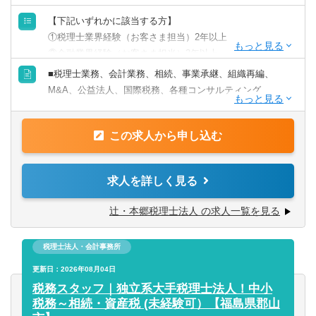
【下記いずれかに該当する方】
①税理士業界経験（お客さま担当）2年以上
②金融業界経験（お客さま担当）3年以上
③社会人経験（業界等問わず）2年以上 かつ 税理士科目
■税理士業務、会計業務、相続、事業承継、組織再編、
1科目以上の取得者
M&A、公益法人、国際税務、各種コンサルティング
④税理士
⑤公認会計士
【法人全体の特色】
※税務業務未経験会計士の方も歓迎いたします！！
この求人から申し込む
■業界トップレベルの規模でお客様に対してサービス提供し
ています。
【求める人物像】
■チーム連携：税理士、公認会計士、中小企業診断士など、
求人を詳しく見る
■税務・会計にとどまらず、総合的な観点から経営コンサル
税務・会計に関わる様々な分野のエキスパートが集結し、
ティングに携りたい方
案件によっては、互いにチームを組んで業務を進めること
辻・本郷税理士法人 の求人一覧を見る
■経験・能力をフルに発揮できる環境で働きたい方
があります。
■広範囲な取扱業務
税理士法人・会計事務所
一般企業をはじめ、医療法人、公益法人、社会福祉法人、
地方公共団体、海外法人、個人と幅広いお客様に対して、
更新日：2026年08月04日
税務・会計サービスを提供しています。
税務スタッフ｜独立系大手税理士法人！中小
税務～相続・資産税 (未経験可）【福島県郡山