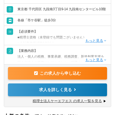
東京都 千代田区 九段南3丁目9-14 九段南センタービル10階
各線「市ケ谷駅」徒歩3分
【必須要件】
■税理士資格（未登録でも問題ございません）
■会計事務所経験1年以上
※メインの業務が税法チェックのため、上記のご経験は必
【業務内容】
須となります。
法人・個人の税務、事業承継、税務調査、新規創業支援を
行う当法人の税務コンサルタント（税理士）を募集してお
パートナー税理士、他税務コンサルタントと共にチームで
ります。
クライアントの課題解決を行っております。
この求人から申し込む
※リモートでの勤務は可能ですが、入社後からいきなりフ
ルリモートというのは行っておりません。
＜顧問先エリア＞
求人を詳しく見る
・東京事務所：東京都内、埼玉県、神奈川県、千葉県、茨
■主な業務内容：
城県 など
・税務相談
税理士法人ケーエフエス の求人一覧を見る
・福島事務所：福島県内、宮城県、山形県、栃木県の一部
・法人個人の各種税務申告（法人税、事業税、消費税、所
・オンライン対応：九州、関西、北海道 など
得税 など）の最終チェック