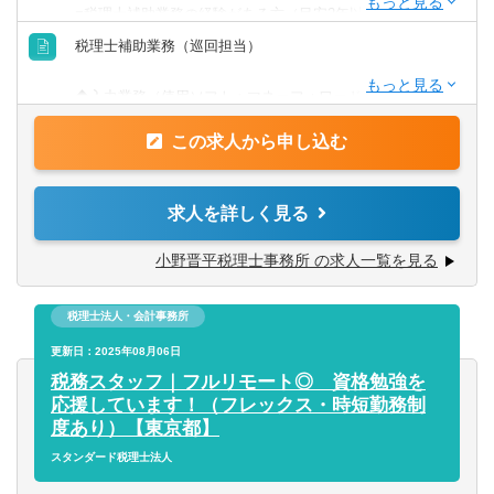
■税理士補助業務の経験がある方（目安2年以上）※2年未満
の経験や内勤業務の経験の方もご相談ください。
税理士補助業務（巡回担当）
【歓迎条件】
◆入力業務（使用ソフト：マネーフォワードクラウド）
■税理士科目合格
◆決算書作成・申告書作成業務
■顧問先主担当としての実務経験をお持ちの方
この求人から申し込む
◆クライアント月次監査・税務監査
※将来的に事業承継・Ｍ＆Ａ対策や相続税案件等にも携わ
ってもらいます。
求人を詳しく見る
■使用ソフト：マネーフォワード・達人
小野晋平税理士事務所 の求人一覧を見る
■自計化率：80％
税理士法人・会計事務所
【組織体制】
所長45歳
更新日：2025年08月06日
女性正社員3名
税務スタッフ｜フルリモート◎ 資格勉強を
女性アルバイト2名 ※1名完全フルリモート、1名ほぼフル
応援しています！（フレックス・時短勤務制
リモート勤務
度あり）【東京都】
スタンダード税理士法人
所内は自計化が進んでおり、製販分離体制が整っているた