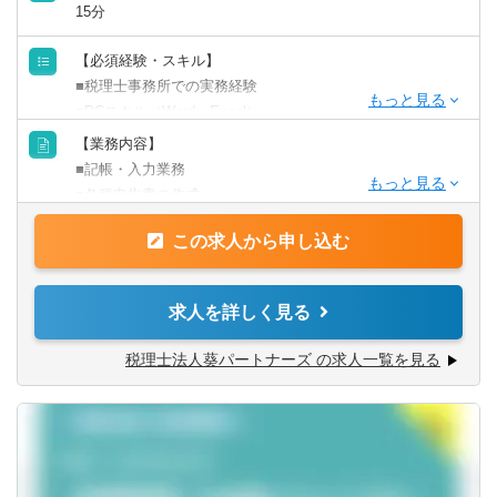
15分
※給与水準について※
山口県
徳島県
記載の水準は2025年1月～となります。（改定予定）
【必須経験・スキル】
■税理士事務所での実務経験
香川県
愛媛県
■PCスキル（Word・Excel）
■週4～5日勤務できる方
【業務内容】
高知県
■記帳・入力業務
【歓迎する経験・スキル】
■各種申告書の作成
■税理士試験科目合格者・有資格者
九州・沖縄
■資料作成・データ整理
■クラウド会計（MF・freee等）の使用経験
この求人から申し込む
■担当顧客への対応 （オンライン）
■朝9:15のミーティングに参加できる方
※スキャン・紙の処理業務はなし
福岡県
佐賀県
※すべてオンラインで完結します
求人を詳しく見る
【求める人物像】
長崎県
熊本県
■指示がなくても自分で考えて動ける人
【使用ソフト】
税理士法人葵パートナーズ の求人一覧を見る
■報連相を自分からできる人
マネーフォワード・freee・弥生会計・達人シリーズ・
大分県
宮崎県
■誠実に・正確に責任感を持って動ける人
AI（Gemini）
■オンラインでも積極的につながれる人
■前向きに取り組める人
鹿児島県
沖縄県
【在宅勤務の環境】
◆Teams常時接続でチームとつながりながら仕事