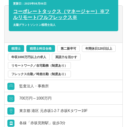
イアント先に伺うこともございます。
更新日：2025年08月06日
コーポレートタックス（マネージャー）※フ
【会計ソフト】
ルリモート/フルフレックス※
■freee、弥生会計、マネーフォワード
太陽グラントソントン税理士法人
税理士
税理士科目合格
第二新卒可
年間休日120日以上
年収1000万円以上の求人
英語力を活かす
リモートワーク／在宅勤務（制度あり）
フレックス出勤／時差出勤（制度あり）
監査法人・事務所
700万円～1000万円
東京都 港区 元赤坂1-2-7 赤坂Kタワー19F
各線「赤坂見附駅」徒歩3分