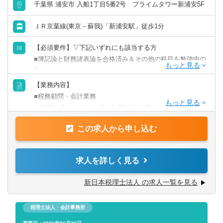
千葉県 浦安市 入船1丁目5番2号 プライムタワー新浦安5F
【STAFF VOICE】
Aさん／40代／子育て中入社2年目・在宅勤務
ＪＲ京葉線(東京－蘇我)「新浦安駅」徒歩1分
【必須要件】▽下記いずれにも該当する方
Q. 入社前はどんな状況でしたか？
■簿記論と財務諸表論を合格済み＆その他の科目を勉強中の
子どもが小さくて、フルタイムで通勤するのが難しい時期
方
でした。税理士事務所での経験はあるのに活かせる場所が
■事務所経験2年以上（クライアントワーク経験）
なくて、このまま仕事から離れてしまうのが不安でした。
【業務内容】
■税務顧問・会計業務
【歓迎要件】
Q. 葵パートナーズを選んだ理由は？
※顧客に合わせてオンライン面談も対応しています。
■相続税に興味のある方
完全在宅で、しかも税務の仕事ができるというのが決め手
■決算・法人税申告
■税理士登録に意欲のある方
でした。「また税務の仕事がしたい」という気持ちがずっ
この求人から申し込む
※申告書作成は外注スタッフが対応する場合もあります。
■コミュニケーション能力のある方
とあったので、経験を活かせる環境がここにあると思いま
■確定申告
した。
■相続税申告・相続対策
求人を詳しく見る
【求める人物像】
■事業承継支援
■社内外へ気配りの出来る方
Q. 実際に働いてみてどうですか？
■不動産税務コンサルティング
新日本税理士法人 の求人一覧を見る
■スピード感を持って仕事に取り組める方
チームとTeamsでつながっているので孤独感がないです。
■資産譲渡・贈与に関する支援
■お客様に対し真摯な対応ができる方
子どもの送り迎えの合間に仕事ができるので、家族との時
■税務調査対応・立会い
税理士法人・会計事務所
間もしっかり確保できています。「在宅だから」と手を抜
■経営計画策定支援
かず誠実に仕事できる環境が自分には合っていると感じて
■経営相談・財務コンサルティング