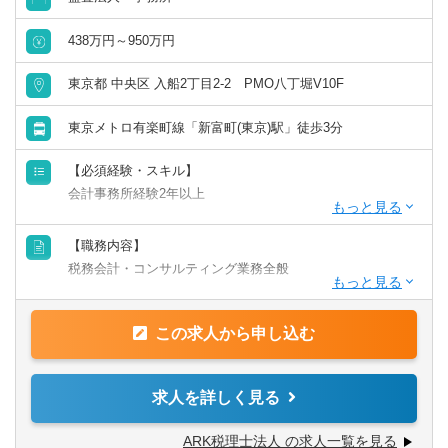
リモートワーク／在宅勤務（制度あり）
438万円～950万円
東京都 中央区 入船2丁目2-2 PMO八丁堀V10F
年間休日120日以上
東京メトロ有楽町線「新富町(東京)駅」徒歩3分
原則として転勤なし
【必須経験・スキル】
フレックス出勤／時差出勤（制度あり）
会計事務所経験2年以上
募集・採用情報
▽以下の資格・経験をお持ちの方、優遇します
【職務内容】
■日商簿記3級以上
税務会計・コンサルティング業務全般
新卒可
■税理士試験科目合格者
■税理士
【具体的には】
■公認会計士
この求人から申し込む
未経験可
担当を持って、決算から申告までの一連の税務会計業務に
■国税局でお勤め経験がある方
加え、会計データに基づく実績に基づいて分析を行い、予
測を立て、対策を行う、といった一連の流れをお任せしま
年収1000万円以上の求人
求人を詳しく見る
す。
5名以上募集の求人
ARK税理士法人 の求人一覧を見る