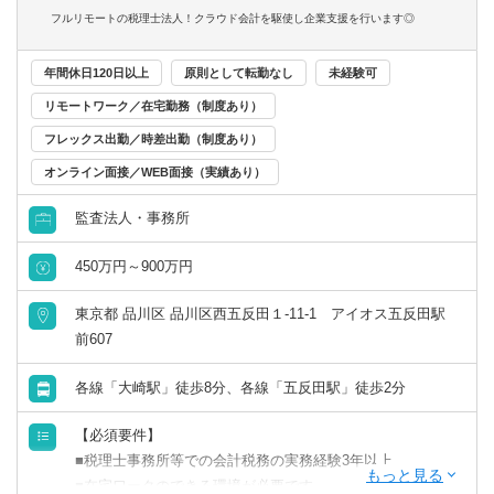
め、担当業務に専念いただきやすい環境です。
フルリモートの税理士法人！クラウド会計を駆使し企業支援を行います◎
所長は40代、アットホームな雰囲気の税理士事務所です。
事業の拡大に伴い、所長が行っている巡回業務をサポート
年間休日120日以上
原則として転勤なし
未経験可
してくださる方を増員募集しています。
リモートワーク／在宅勤務（制度あり）
フレックス出勤／時差出勤（制度あり）
オンライン面接／WEB面接（実績あり）
監査法人・事務所
450万円～900万円
東京都 品川区 品川区西五反田１-11-1 アイオス五反田駅
前607
各線「大崎駅」徒歩8分、各線「五反田駅」徒歩2分
【必須要件】
■税理士事務所等での会計税務の実務経験3年以上
■在宅ワークのできる環境が必要です。