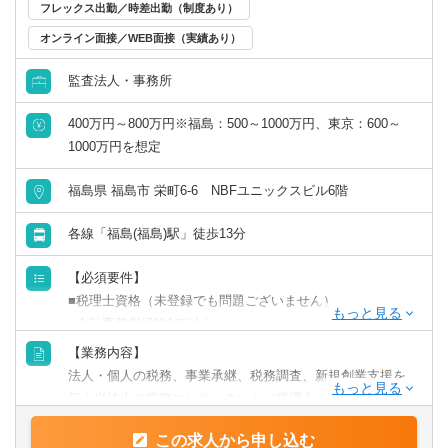
フレックス出勤／時差出勤（制度あり）
オンライン面接／WEB面接（実績あり）
監査法人・事務所
400万円～800万円※福島：500～1000万円、東京：600～
1000万円を想定
福島県 福島市 栄町6-6 NBFユニックスビル6階
各線「福島(福島)駅」徒歩13分
【必須要件】
■税理士資格（未登録でも問題ございません）
■会計事務所経験1年以上
※メインの業務が税法チェックのため、上記のご経験は必
【業務内容】
須となります。
法人・個人の税務、事業承継、税務調査、新規創業支援を
行う当法人の税務コンサルタント（税理士）を募集してお
会計士資格者で税務にご興味ある方もご相談ください。
ります。
この求人から申し込む
※リモートでの勤務は可能ですが、入社後からいきなりフ