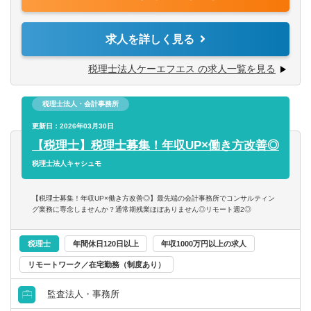
パートナー税理士、他税務コンサルタントと共にチームで
ルリモートというのは行っておりません。
クライアントの課題解決を行っております。
求人を詳しく見る
■主な業務内容：
・税務相談
税理士法人ケーエフエス の求人一覧を見る
＜顧問先エリア＞
・法人個人の各種税務申告（法人税、事業税、消費税、所
・東京事務所：東京都内、埼玉県、神奈川県、千葉県、茨
得税 など）の最終チェック
城県 など
税理士法人・会計事務所
・決算支援
・福島事務所：福島県内、宮城県、山形県、栃木県の一部
・税務DD
更新日：2026年03月30日
・オンライン対応：九州、関西、北海道 など
・税務調査対応
【税理士】税理士募集！年収UP×働き方改善◎
・IPO支援業務（グループ会社と連携）
税理士法人キャシュモ
「よりクライアントに寄り添った提案・サポートを行いた
・相続、事業承継 など
い」
【税理士募集！年収UP×働き方改善◎】最先端の会計事務所でコンサルティン
「新しい形の会計事務所を創っていきたい」
■顧問先情報
グ業務に専念しませんか？通常期残業ほぼありません◎リモート週2◎
「幅広い分野に携わりたい」
・一般企業（ベンチャー、飲食、IＴ、不動産、サービス業
このような方からのご応募をぜひお待ちしております！
など）
税理士
年間休日120日以上
年収1000万円以上の求人
・医療法人（主に福島事務所）、公益法人、社会福祉法人
リモートワーク／在宅勤務（制度あり）
・個人（スポーツマンや芸術家、フリーランスのコンサル
タントなど）
監査法人・事務所
など