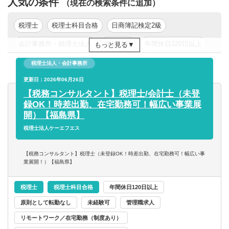
人気の条件
・決算支援
（現在の検索条件に追加）
「よりクライアントに寄り添った提案・サポートを行いた
・税務DD
い」
・税務調査対応
税理士
税理士科目合格
日商簿記検定2級
「新しい形の会計事務所を創っていきたい」
・IPO支援業務（グループ会社と連携）
会計事務所・税理士法人
未経験可
年間休日120日以上
もっと見る
「幅広い分野に携わりたい」
・相続、事業承継 など
このような方からのご応募をぜひお待ちしております！
年収200万円以上
年収300万円以上
年収400万円以上
税理士法人・会計事務所
■顧問先情報
年収500万円以上
更新日：2026年06月26日
東京都
関東
・一般企業（ベンチャー、飲食、IＴ、不動産、サービス業
【税務コンサルタント】税理士/会計士（未登
など）
録OK！時差出勤、在宅勤務可！幅広い事業展
・医療法人（主に福島事務所）、公益法人、社会福祉法人
開）【福島県】
・個人（スポーツマンや芸術家、フリーランスのコンサル
税理士法人ケーエフエス
タントなど）
など
【税務コンサルタント】税理士（未登録OK！時差出勤、在宅勤務可！幅広い事
業展開！）【福島県】
監査担当、データ入力担当がまとめたデータを元に、
税務判断や日常的な税務相談、事業承継・M&Aに係る税務
税理士
税理士科目合格
年間休日120日以上
DDを担当いただきます。
原則として転勤なし
未経験可
管理職求人
リモートワーク／在宅勤務（制度あり）