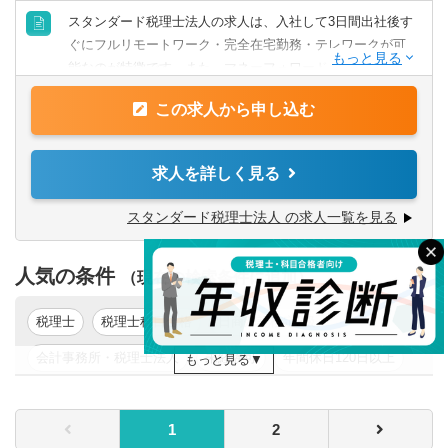
スタンダード税理士法人の求人は、入社して3日間出社後す
ぐにフルリモートワーク・完全在宅勤務・テレワークが可
下記のどれか1つでもピンと来た方は是非ご応募ください。
能なのが特徴です。また、マネーフォワードクラウド会計
■フルリモートワーク、完全在宅勤務、テレワークを中心と
や各種ITツールを活用した業務効率化を徹底しています。
した働き方で通勤時間を削減したい。
この求人から申し込む
現在、スタートアップや若手経営者を中心に月3～4社程度
■紙ベースの仕事に疑問があり、クラウド会計を含むITツー
のペースで顧問先が増加しており、一緒に働く仲間を募集
ルによる業務効率化に興味がある。
しております。
求人を詳しく見る
■ITに強い会計事務所で働きたい。
■巡回監査（訪問業務）に疑問があり、チャットやオンライ
【職務内容】
スタンダード税理士法人 の求人一覧を見る
ン会議で顧客対応したい。
■税務顧問業務（マニュアルで一元管理されており、実績の
■スタートアップや若手経営者のサポートがしたい。
蓄積データも容易に引き出せるよう環境が整えられていま
■平均年齢30代前半の代表や同僚と一緒に働きたい。
人気の条件
す。）
（現在の検索条件に追加）
▽1年間のスケジュール
①役員報酬の決定
税理士
税理士科目合格
日商簿記検定2級
②毎月の会計処理
会計事務所・税理士法人
未経験可
年間休日120日以上
もっと見る
③源泉税の納付
④決算対策
年収200万円以上
年収300万円以上
年収400万円以上
検索する
クリア
⑤年末調整と源泉税の納付
1
2
年収500万円以上
東京都
関東
⑥法廷調書の提出