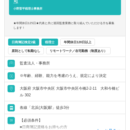
希望に合わせた経験を積めるよう積極的にサポートをする
可
体制も整っています。
小野晋平税理士事務所
入所後、新入社員1人に対して2名のマネジャー以上の先輩
がサポートをするCPN（キャリアパスナビゲーター）制
★年間休日125日★代表と共に巡回監査業務に取り組んでいただける方を募集
度。試験勉強やキャリアパス等について相談しながら、自
します！
分の極めたい専門分野を見つけていけます。
日商簿記検定2級
税理士
年間休日120日以上
原則として転勤なし
リモートワーク／在宅勤務（制度あり）
監査法人・事務所
※年齢、経験、能力を考慮のうえ、規定により決定
大阪府 大阪市中央区 大阪市中央区今橋2-2-11 大和今橋ビ
ル 302
各線「北浜(大阪)駅」徒歩3分
【必須条件】
■日商簿記資格をお持ちの方