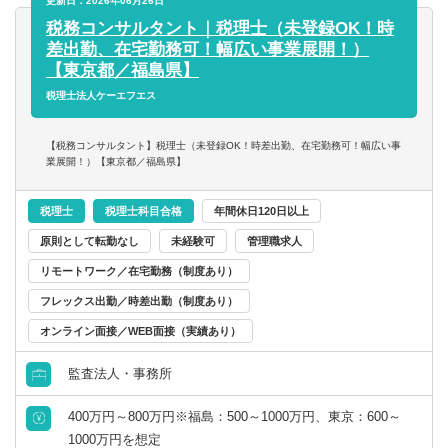
更新日：2026年06月26日
います。
税務コンサルタント｜税理士（未登録OK！時
差出勤、在宅勤務可！幅広い事業展開！）
Q. どんな人に向いていると思いますか？
【東京都／福島県】
自分でスケジュールを管理してコツコツ進められる人だと
税理士法人ケーエフエス
思います。チームへの報連相をしっかりできれば在宅でも
全然問題ないです。「また専門性を活かしたい」という気
【税務コンサルタント】税理士（未登録OK！時差出勤、在宅勤務可！幅広い事
持ちがある方にはぜひ来てほしいですね。
業展開！）【東京都／福島県】
税理士
税理士科目合格
年間休日120日以上
原則として転勤なし
未経験可
管理職求人
リモートワーク／在宅勤務（制度あり）
フレックス出勤／時差出勤（制度あり）
オンライン面接／WEB面接（実績あり）
監査法人・事務所
400万円～800万円※福島：500～1000万円、東京：600～
1000万円を想定