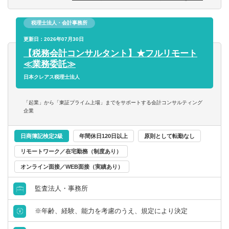
【業務内容イメージ】
■決算・税務申告業務
税理士法人・会計事務所
決算前に、お客様と決算前検討会を行い、当期の着地見
込・納税予測額をお伝えし、認識合わせを行ったうえで、
更新日：2026年07月30日
決算・税務申告書を作成します。
【税務会計コンサルタント】★フルリモート
≪業務委託≫
■税務業務
日本クレアス税理士法人
事業承継や相続税、組織再編など既存クライアントに提案
しながら案件に取り組んでいただきます。
「起業」から「東証プライム上場」までをサポートする会計コンサルティング
企業
■各種税務相談
お客様からの税務に関するお悩みや相談に対応し、税務計
日商簿記検定2級
年間休日120日以上
原則として転勤なし
画の策定、税金節約のアドバイス、税務調査のサポートな
リモートワーク／在宅勤務（制度あり）
ど、幅広い支援を提供します。
オンライン面接／WEB面接（実績あり）
【当ポジションの特徴】
監査法人・事務所
■同社は分業制を採用しており、記帳業務は他部署で担当し
ております。
※年齢、経験、能力を考慮のうえ、規定により決定
そのため、税理士スタッフは、税理士・公認会計士として