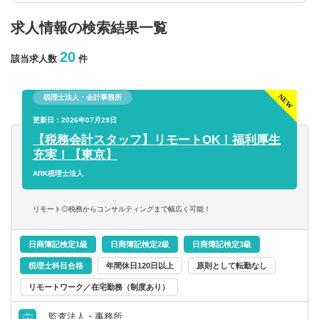
求人情報の検索結果一覧
年収を選択
20
該当求人数
件
以上
税理士法人・会計事務所
従業員数
更新日：2026年07月29日
【税務会計スタッフ】リモートOK！福利厚生
充実！【東京】
以上
ARK税理士法人
フリーワード
リモート◎税務からコンサルティングまで幅広く可能！
日商簿記検定1級
日商簿記検定2級
日商簿記検定3級
税理士科目合格
年間休日120日以上
原則として転勤なし
企業名のみで検索
リモートワーク／在宅勤務（制度あり）
休日・働き方
監査法人・事務所