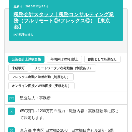
【今回のポジションについて】
■freee
更新日：2025年12月19日
税務業務を行っていく中で、
■マネーフォワード
税務会計スタッフ｜税務コンサルティング業
・税務顧問などを通じて、日本社会や貢献をしたいと考え
■勘定奉行
務（フルリモート◎/フレックス◎）【東京
ている。
■弥生会計
都】
・複雑な税務問題の解決策を提供し、専門家としてより成
■TKC
IKP税理士法人
長・スキルアップしていきたい。
■JDL
・申告など実務業務だけでなく、経営者目線にたち、根本
※経験ソフトは不問、入社後にキャッチアップ可能
の課題解決に取り組みたい。
・大手法人で、細かく切り分けられた業務より、より責任
公認会計士試験合格
年間休日120日以上
原則として転勤なし
感のある仕事をしたい。
未経験可
リモートワーク／在宅勤務（制度あり）
そのような思いをお持ちではございませんか？
フレックス出勤／時差出勤（制度あり）
今回のポジションの税務スタッフでは、これまで培ってき
オンライン面接／WEB面接（実績あり）
た税務の専門知識や実務でのご経験を活かし、エキスパー
トとして、
監査法人・事務所
経営者であるお客様と同じ目線にたち、実際に直面する税
務上課題を解決していくことで、
650万円～1200万円※能力・職務内容・実務経験等に応じ
より高度な知識と対応力を身につけられ、さらに社会貢献
て決定します。
としての付加価値を生み出すことができます。
東京都 中央区 日本橋2-10-8 日本橋日光ビル2階・5階
税務に関する深い理解と経験が、お客様の成功に直結する