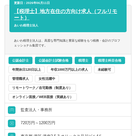
⇒「財務・経営管理ポジション」を兼務できる方は特に歓
■デューデリジェンス対応として、財務DD（修正EBITDA算
更新日：2026年06月11日
迎
定、キャッシュフロー分析、潜在債務確認等）、ビジネス
【税理士】地方在住の方向け求人（フルリモ
DD（顧客構成分析、競争優位性評価等）、組織・人材
ート）
【求める人物像】
DD（従業員の構成・経験・スキル分析等）、法務DD（弁
あいわ税理士法人
・当社の理念・価値観への共感
護士との連携）、税務DD（税理士との連携）を実施
コンサルタント／監査法人／士業関連
税理士
会計事務所・税理士法人
北海道・東北
・創業メンバーとしての情熱・覚悟
■スキーム設計・契約交渉において、企業価値算定、スキー
あいわ税理士法人は、高度な専門知識と豊富な経験をもつ税務・会計のプロフ
・仲間との協調・連携
ム検討（株式譲渡／事業譲渡／SPC）、LOI作成、価格交
ェッショナル集団です。
すべて選択する
・成果へのコミット（やり抜く力）
税理士科目合格
コンサルティングファーム
北海道
青森県
渉、契約条件交渉（アーンアウト等）を担当
・成長し続けるための自己変革
■クロージング業務では、最終契約締結、資金実行調整、関
公認会計士
公認会計士試験合格
税理士
税理士科目合格
戦略・業務・会計コンサルタント
係者説明、クロージング手続き管理を行う
日商簿記検定1級
事業会社
岩手県
宮城県
年間休日120日以上
年収1000万円以上の求人
未経験可
■PMI（買収後統合）に関しては、財務・経営管理の担当
者、及び業務支援の担当者と連携して事業・業務の統合を
管理職求人
女性活躍中
経営・戦略コンサルタント
日商簿記検定2級
金融機関
秋田県
山形県
推進
リモートワーク／在宅勤務（制度あり）
財務・会計・税務コンサルタント
オンライン面接／WEB面接（実績あり）
日商簿記検定3級
福島県
【働く環境】
少数精鋭で創業期の同社。「インフラメンテナンス産業を
監査法人・事務所
人事・組織コンサルタント
関東
世界に」というビジョンのもと
従業員が存分にスキルを発揮できる、働きやすい環境づく
720万円～1200万円
その他（コンサルタント）
りを大事にしています。
茨城県
栃木県