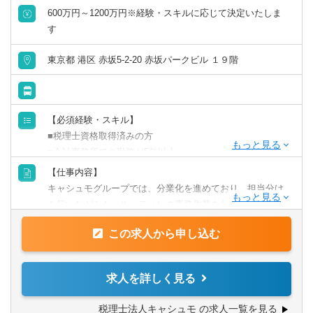
600万円～1200万円※経験・スキルに応じて決定いたしま
監査担当、データ入力担当がまとめたデータを元に、
す
税務判断や日常的な税務相談、事業承継・M&Aに係る税務
DDを担当いただきます。
東京都 港区 赤坂5-2-20 赤坂パークビル １９階
【必須経験・スキル】
■税理士資格取得済みの方
■会計事務所での勤務が5年以上
【仕事内容】
【歓迎経験・スキル】
キャシュモグループでは、分業化を進めており、担当分け
■マネジメントに興味がある方
を行いながらも、ルーティンの事務作業を分担したり、お
■税理士として幅広く業務を行いたい方
客様へより税務の専門的な知識が必要な部分で、付加価値
■マネーフォワード（クラウド会計など）使用経験者
この求人から申し込む
を生み出せるよう、社内体制を整えております。
ターゲットである中小企業さまは、業種や業態は様々であ
り、知見を広げながらも、より税理士としてのスキルアッ
求人を詳しく見る
プを目指していただけます。
税理士法人キャシュモ の求人一覧を見る