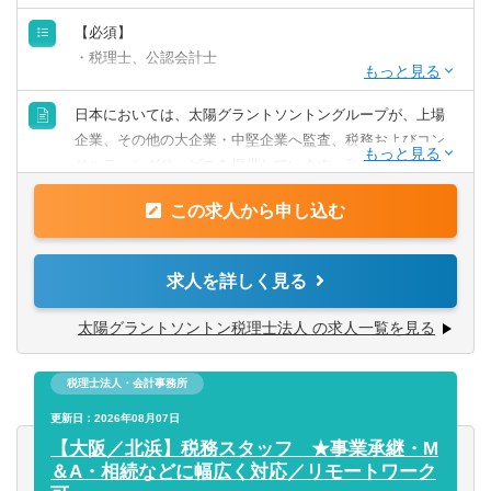
【必須】
・税理士、公認会計士
日系大規模法人に対する税務顧問・申告業務の経験
日本においては、太陽グラントソントングループが、上場
各種法人向けコンサルティング、国際税務コンサルティン
企業、その他の大企業・中堅企業へ監査、税務およびコン
グに関する実務経験
サルティングサービスを提供しています。私たちはそのう
ち税務業務を専門に行う税理士法人です。国内の税務業務
読み書きを中心とするビジネス英語スキルがあれば尚可
この求人から申し込む
はもちろん、各国ネットワークファームと連携を取り合い
ながら国際的な業務も幅広く行っています。
求人を詳しく見る
■ 幅広い業務に触れながら、自分が極めたい道を見つけら
太陽グラントソントン税理士法人 の求人一覧を見る
れる
国内税務、国際税務、事業承継、法人申告など、税理士の
税理士法人・会計事務所
仕事には様々な分野があり、それぞれに知識と経験を極め
たプロフェッショナルが在籍しています。太陽グラントソ
更新日：2026年08月07日
ントン税理士法人のクライアント企業は業種・規模も多岐
【大阪／北浜】税務スタッフ ★事業承継・M
にわたるため、経験できる業務の幅も広がります。本人の
＆A・相続などに幅広く対応／リモートワーク