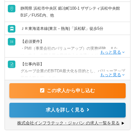
静岡県 浜松市中央区 鍛冶町100-1 ザザシティ浜松中央館
英語力を活かす
B1F／FUSE内、他
中国語を活かす
ＪＲ東海道本線(東京－熱海)「浜松駅」徒歩5分
【必須要件】
その他語学を活かす
・PMI（事業会社のバリューアップ）の実務経験、また
は、中小・中堅企業の業績向上を主導した経験（3年以上：
事業会社・PEファンド・コンサルティング会社等におい
【仕事内容】
て）
グループ企業のEBITDA最大化を目的とし、バリューアップ
・グループ企業の経営者や部門長、協力会社（IME）の業
業務全般を担います。
務責任者などと対話し、信頼関係を構築するコミュニケー
グループ企業の経営者・部門責任者などと連携し、それに
ション力
この求人から申し込む
必要な戦略を立案し、実行する業務を統括して頂きます。
・内外の関係者を巻き込み、実行に導く力
必要に応じて、IMEの各業務責任者（入札・営業、積算・
・高等専門学校と同等水準以上の学歴（中退も可）
見積、材料選定・調達、設計、施工管理、3Dなど）とも連
求人を詳しく見る
携して頂きます。
【歓迎要件】
「戦略→実行→検証→再実行」のPDCAを統括し、目に見
株式会社インフラテック・ジャパン の求人一覧を見る
・土木業界への理解
える成果（業績向上）につなげます。
・M&Aの実務経験