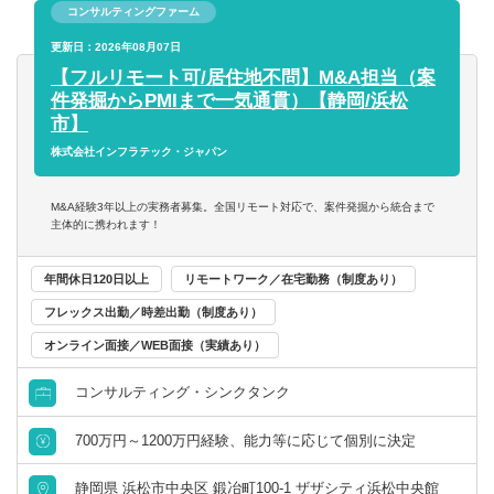
コンサルティングファーム
■成長戦略・経営計画の策定
【求める人物像】
■営業力の強化（IMEの営業部門とも連携）
更新日：2026年08月07日
・当社の理念・価値観への共感
■業務力・技術力の強化（IMEの工事技術部門とも連携）
【フルリモート可/居住地不問】M&A担当（案
・創業メンバーとしての情熱・覚悟
■人材採用力の強化
件発掘からPMIまで一気通貫）【静岡/浜松
・仲間との協調・連携
■人事・組織力の強化（人事制度・評価制度などを含む）
市】
・成果へのコミット（やり抜く力）
■経営管理体制の強化（財務・経営管理責任者とも連携）
株式会社インフラテック・ジャパン
・成長し続けるための自己変革
■生産性の向上（AI活用などを含む）
■グループ企業間シナジーの創出 など
M&A経験3年以上の実務者募集。全国リモート対応で、案件発掘から統合まで
主体的に携われます！
【働く環境】
少数精鋭で創業期の同社。「インフラメンテナンス産業を
年間休日120日以上
リモートワーク／在宅勤務（制度あり）
世界に」というビジョンのもと
フレックス出勤／時差出勤（制度あり）
従業員が存分にスキルを発揮できる、働きやすい環境づく
オンライン面接／WEB面接（実績あり）
りを大事にしています。
コンサルティング・シンクタンク
「ライフステージや居住地などを理由に、キャリアを諦め
てほしくない」という想いから、多様な働き方を認める制
700万円～1200万円経験、能力等に応じて個別に決定
度を設けています。
例えば、「子育てと仕事を両立したい」、「リモートワー
静岡県 浜松市中央区 鍛冶町100-1 ザザシティ浜松中央館