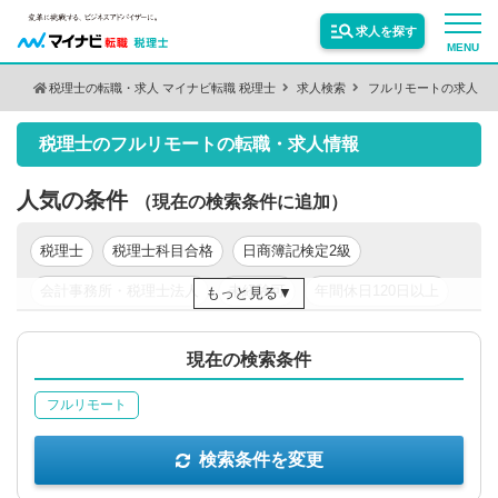
求人を探す
MENU
税理士の転職・求人 マイナビ転職 税理士
求人検索
フルリモートの求人
検索条件を変更
サービス紹介
税理士のフルリモートの転職・求人情報
保有資格
絞り込む
転職お役立ち情報
人気の条件
（現在の検索条件に追加）
税理士
税理士科目合格
日商簿記検定2級
絞り込む
業種
業界情報
会計事務所・税理士法人
未経験可
年間休日120日以上
もっと見る
年収200万円以上
年収300万円以上
年収400万円以上
求人情報
職種
絞り込む
現在の検索条件
年収500万円以上
東京都
関東
フルリモート
絞り込む
勤務地
検索条件を変更