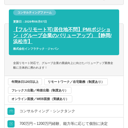
【担当クライアント】
中小企業を中心に幅広い業種のクライアントを担当してい
第二新卒可
コンサルティングファーム
ただきます。
平均約25件を担当頂く予定です。
更新日：2026年08月07日
託児所・育児補助
【フルリモート可/居住地不問】PMIポジショ
【リモートについて】
ン（グループ企業のバリューアップ）【静岡/
エグゼクティブクラスの求人
入社1年経過後、定める要件を満たした方は、大きな裁量を
浜松市】
持って働ける体制に移行することも可能です。その際は出
株式会社インフラテック・ジャパン
海外赴任の機会あり
社するかリモートワークするかを自由に選択していただけ
ます。ある程度自立して業務ができる方については、フル
全国リモート対応で、グループ企業の業績向上に向けたバリューアップ業務全
リモートでの就業ができる可能性もございます。
MBAホルダー募集
般に主体的に携われます！
有形商材の求人
年間休日120日以上
リモートワーク／在宅勤務（制度あり）
フレックス出勤／時差出勤（制度あり）
管理職求人
オンライン面接／WEB面接（実績あり）
オンライン面接／WEB面接（実績あり）
コンサルティング・シンクタンク
700万円～1200万円経験、能力等に応じて個別に決定
語学