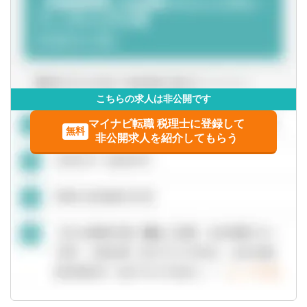
◆バーチャルオフィスあり！孤独感なく働けます
◆業務はタスク管理ツールで、進捗を可視化しながら進め
ます
◆出社義務なし （社内イベントは任意参加）
◆研修もオンラインで対応
【本求人の魅力】
こちらの求人は非公開です
◆子育て中のスタッフが活躍しています
マイナビ転職 税理士に登録して
在宅スタッフの多くが子育て中のお母さんです。
無料
非公開求人を紹介してもらう
お子さんの急な体調不良でもチームでカバーし合える風通
しの良い環境があります。
代表の直子先生自身も子育てをしながら働いており「家族
を大切にしながら仕事を続けたい」という気持ちを誰より
も理解しています。子育て中だから肩身が狭い、そんな思
いをする必要はここではありません。
◆完全在宅・全国どこでもOK
通勤不要・出社義務なし。育児・介護・遠方在住などそれ
ぞれの事情に合わせて働き続けられる環境です。
住む場所を選ばず、税務の専門性を活かして働けます。