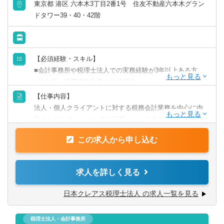
東京都 港区 六本木3丁目2番1号 住友不動産六本木グラン
の専門的なスキルを用いて、決算・税務申告業務やお客様
ドタワー39・40・42階
への税務アドバイスに集中して取り組めます。
日常業務はほぼ100％ペーパレス化されており、使用するソ
フトもマネーフォワードを中心としたクラウドソフトとな
【必須経験・スキル】
っているため、在宅での勤務にもまったく支障がありませ
■会計事務所や税理士法人での実務経験が3年以上ある方
ん。
■法人税・消費税申告書の作成経験
■リモート環境下での業務経験、または抵抗がない方
【仕事内容】
そのため、ワークライフバランスもご希望に合わせて設計
■自宅で安定したインターネット環境が用意できる方
法人・個人クライアントに対する税務会計業務を中心に内
可能です◎
■日商簿記2級
勤コンサルタントとしてご活躍いただきます。
※有休も積極的に取得している状況です！
フルリモート勤務のため、全国どこからでも就業可能です
【歓迎経験・スキル】
この求人から申し込む
【在宅制度】
■税理士資格
【具体的には】
研修後、出社を基本としながら、週2～3日程度の在宅勤務
■月次・年次決算業務
が可能
求人を詳しく見る
【求める人物像】
■法人税・所得税・消費税等の各種税務申告書作成
★地方在住の方もご相談下さい★
■責任をもって最後まで前向きに業務に取り組める方
■クライアント資料の確認・整理
ご経験があり、業務をお任せできるご状況であればフルリ
日本クレアス税理士法人 の求人一覧を見る
■オンラインでのコミュニケーションに抵抗のない方
■税務調査対応補助（書面・オンライン中心）
モートでの働き方のご提案も可能です！
税理士法人・会計事務所
【使用会計ソフト】