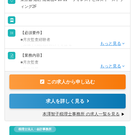
ィング2F
【必須要件】
■月次監査経験者
■税理士試験2科目以上合格者
■デジタルリテラシーが一定基準以上ある方
【業務内容】
■月次監査
【歓迎】
■年次決算
■freeeやMFクラウドの経験者
■その他税理士補助業務全般
この求人から申し込む
※週に1回、月曜日にWEBミーティングを行い、所内のメ
ンバーと交流・情報共有をします。
求人を詳しく見る
ナレッジデータベースも構築していますので、業務へのキ
ャッチアップをフォローできる体制が整っています。メタ
本澤智子税理士事務所 の求人一覧を見る
バースも導入しています。
税理士法人・会計事務所
※巡回監査業務はWEBミーティングがメインですが、クラ