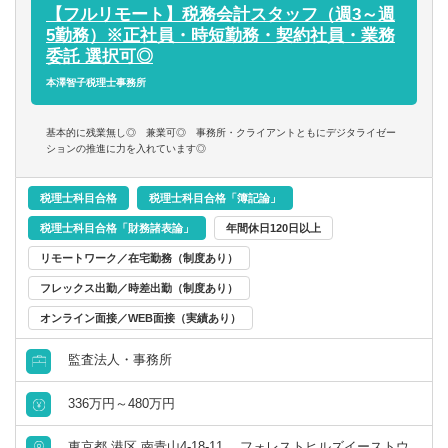
【フルリモート】税務会計スタッフ（週3～週
業務内容は税務全般の多岐に渡ります。また、税務だけで
5勤務）※正社員・時短勤務・契約社員・業務
なく、経理フローの構築支援や決算業務の仕組化支援など
委託 選択可◎
コンサルティング業務も含みます。
本澤智子税理士事務所
【構組織成】
基本的に残業無し◎ 兼業可◎ 事務所・クライアントともにデジタライゼー
従業員数：49名（2025/11/13時点）
ションの推進に力を入れています◎
採用実績：15名／年 ※業績拡大に伴い今年も大幅増員予
定！
税理士科目合格
税理士科目合格「簿記論」
税理士科目合格「財務諸表論」
年間休日120日以上
リモートワーク／在宅勤務（制度あり）
フレックス出勤／時差出勤（制度あり）
オンライン面接／WEB面接（実績あり）
監査法人・事務所
336万円～480万円
東京都 港区 南青山4-18-11 フォレストヒルズイーストウ