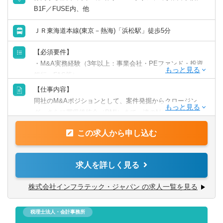
クで働きたい」、「時短で働きたい」、「フリーランスと
B1F／FUSE内、他
して参画したい」、「週3日で働きたい」などのご要望に応
じることが可能です。
ＪＲ東海道本線(東京－熱海)「浜松駅」徒歩5分
【必須要件】
・M&A実務経験（3年以上：事業会社・PEファンド・投資
銀行・FAS等）
・M&Aにおけるソーシング・DD・企業価値算定・交渉・契
【仕事内容】
約などの実行スキル
同社のM&Aポジションとして、案件発掘からクロージン
・財務三表の理解・分析能力
グ、さらに買収後統合（PMI）まで一連のM&Aプロセスの
・売り手企業の経営者など、関係者と対話できるコミュニ
実務を担当していただきます。
ケーション力
この求人から申し込む
・手を動かせる（プレーヤー型）
■ソーシング（案件発掘）、ターゲット企業のリストアッ
・高等専門学校と同等水準以上の学歴（中退も可）
プ、M&A仲介会社や金融機関との関係構築
求人を詳しく見る
■直接アプローチ（ダイレクトソーシング）および業界内キ
【歓迎要件】
ーパーソンとの接点づくり
株式会社インフラテック・ジャパン の求人一覧を見る
・中小企業のM&A・PMI経験
■初期評価（一次スクリーニング）として財務分析（PL・
・建設業界への理解
BS・CF）、バリュエーション（マルチプル法）、シナジー
・財務・経営管理の実務経験
税理士法人・会計事務所
仮説構築、リスクの洗い出しを実施