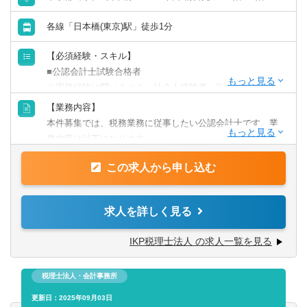
提案を行い、専門家としてのやりがいも感じられるポジシ
各線「日本橋(東京)駅」徒歩1分
ョンです。
よりレベルの高い税理士として専門的な税務知識を活用
【必須経験・スキル】
し、ご自身のキャリアアップに、日本を元気にするため
■公認会計士試験合格者
に、一緒に様々な課題へチャレンジしていきませんか？
※実務経験は問いません。社会人経験者、実務経験者は優
遇します。
【業務内容】
本件募集では、税務業務に従事したい公認会計士です。業
務内容は以下になります。
この求人から申し込む
【具体的には】
▽税務業務
■税務顧問・確定申告業務
求人を詳しく見る
■上場子会社管理（会計・税務のパッケージ対応）
■グループ通算制度、組織再編税制
IKP税理士法人 の求人一覧を見る
■相続税の申告業務
■CFC税制支援業務
税理士法人・会計事務所
■ストックオプション業務
■バックオフィスアウトソーシング
更新日：2025年09月03日