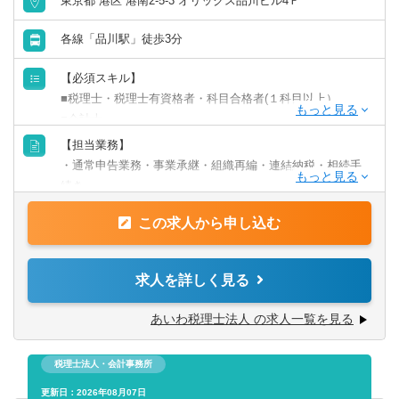
東京都 港区 港南2-5-3 オリックス品川ビル4Ｆ
「ライフステージや居住地などを理由に、キャリアを諦め
会計事務所・税理士法人
群馬県
埼玉県
てほしくない」という想いから、多様な働き方を認める制
各線「品川駅」徒歩3分
度を設けています。
金融専門職
千葉県
東京都
【必須スキル】
例えば、「子育てと仕事を両立したい」、「リモートワー
■税理士・税理士有資格者・科目合格者(１科目以上）
クで働きたい」、「時短で働きたい」、「フリーランスと
すべて選択する
■会計士
して参画したい」、「週3日で働きたい」などのご要望に応
神奈川県
じることが可能です。
【担当業務】
投資銀行系業務
【歓迎スキル】
・通常申告業務・事業承継・組織再編・連結納税・相続手
北陸・甲信越
■会計事務所・税理士法人・事業会社での財務・経理部門で
続き
の就業経験
投資事業
・IPO支援業務
新潟県
富山県
＊会計事務所未経験者の方でも歓迎致します。
この求人から申し込む
（補足情報）
経営／企画／管理／事務
【税理士試験応援制度】
石川県
福井県
・記帳代行業務はほとんどなく、基本的には申告書の作成
求人を詳しく見る
〇試験特別休暇（３日間）と有給休暇を利用し試験前約１
やレビュー、相談業務を中心としています。
すべて選択する
か月は受験に専念できます。昨年の平均休暇日数は19.8日
・クライアントをチーム2～3人で担当して頂きその後、ク
山梨県
長野県
あいわ税理士法人 の求人一覧を見る
で、中には、有給をうまく利用し23日休めた受験生メンバ
ライアントニーズに沿った形でアドバイザリー業務をして
経理／財務／管理会計
ーもいました。
いただきます。
東海
〇有資格者率の高さ（8割超）から、税理士試験直前も余裕
税理士法人・会計事務所
・担当する企業はチームで平均10社程。上場企業からベン
をもって受験生メンバーのサポートができます。 受験生メ
経理
チャー企業まで様々です。
更新日：2026年08月07日