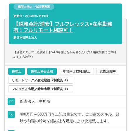
税務の専門家として経営者の力になれる仕事を誠実に続け
税理士法人・会計事務所
られる環境です。
更新日：2026年07月10日
【税務会計/浦安】フルフレックス×在宅勤務
◆チームとつながりながら仕事
有！フルリモート相談可！
「在宅は孤独」ではありません。Teamsで常時チームとつ
ながり分からないことはすぐ相談できます。
新日本税理士法人
同じ境遇のお母さんスタッフが多く在籍しているので気軽
に話せる仲間がいます。バーチャルオフィスもあるので一
【税務スタッフ（経験者）】WLBを整えながら働きたい方！相続業務にご興味
のある方歓迎！
人で抱え込む心配がありません。
◆正社員登用実績あり
税理士
税理士科目合格
年間休日120日以上
女性活躍中
パートからスタートして正社員に登用されたスタッフがい
リモートワーク／在宅勤務（制度あり）
ます。お子さんの成長に合わせて働き方を変えていける環
フレックス出勤／時差出勤（制度あり）
境です。
監査法人・事務所
◆資格取得を全力応援
税理士登録費用・税理士会会費は全額会社負担です。
400万円～600万円※上記は目安です。ご自身のスキル、経
試験受験費用の補助制度もあります。勤務時間前後の所内
験や前職の給与を鑑み社内規定により決定致します。
自習もOK。