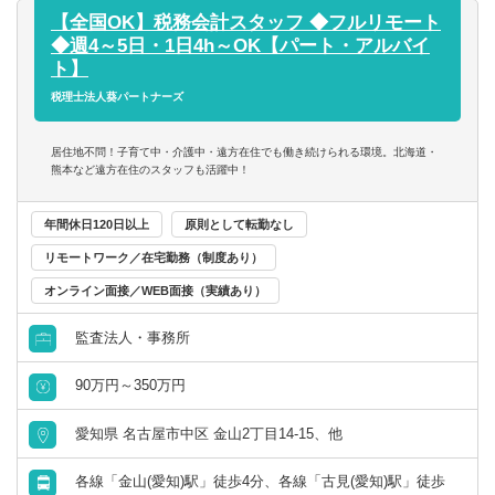
岐阜県
静岡県
ンバーは税理士試験直前の７月、８月を安心して勉強に励
・上場準備企業も担当して頂きますので、若い企業と共に
【全国OK】税務会計スタッフ ◆フルリモート
めます！
成長が実感できます。
財務／管理会計
◆週4～5日・1日4h～OK【パート・アルバイ
〇就業時間以外は、会議室を自習室として利用することが
・経験者も未経験者も様々な業務を経験することができる
愛知県
三重県
ト】
できます。 モニターやプロジェクターも利用できるため
ため、他の会計事務所とは成長スピードが早いかと思いま
税理士法人葵パートナーズ
事務／秘書
WEB講座の受講も可能です。
す。
関西
〇原則的には9:00～17:30の勤務時間ですが、早く出勤した
居住地不問！子育て中・介護中・遠方在住でも働き続けられる環境。北海道・
管理部門アシスタント
日はその分早く退社できる制度です（8:00出勤の場合、
【その他】
熊本など遠方在住のスタッフも活躍中！
滋賀県
京都府
16:30に帰ることができます）。 専門学校等の授業のある
東京は事業部での採用になります。10人～12人のチーム構
日に利用することで、無理なく通学することが可能です。
事務／アシスタント
成になります。事業部によってクライアントの規模や業界
年間休日120日以上
原則として転勤なし
大阪府
兵庫県
に違いはありません。
リモートワーク／在宅勤務（制度あり）
スタッフ→シニアスタッフ→アシスタントマネージャー→
オンライン面接／WEB面接（実績あり）
マネージャー→シニアマネージャー→パートナー
奈良県
和歌山県
監査法人・事務所
※リモートワークについて※
中国・四国
現在週3日までのリモートワークを導入しております。（非
90万円～350万円
常事態宣言下は更に柔軟に対応）
鳥取県
島根県
コロナ終息後もリモートワーク制度は週3日を上限に継続を
愛知県 名古屋市中区 金山2丁目14-15、他
予定。必要な資料のクラウド化を進めた事により、上記対
応が可能となっております。
岡山県
広島県
各線「金山(愛知)駅」徒歩4分、各線「古見(愛知)駅」徒歩