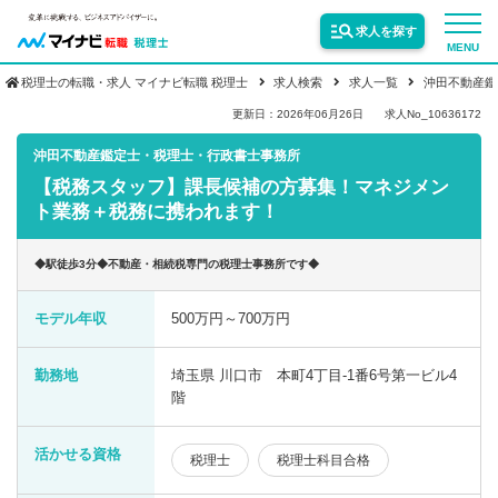
求人を探す
MENU
税理士の転職・求人 マイナビ転職 税理士
求人検索
求人一覧
沖田不動産鑑
サービス紹介
更新日：2026年06月26日
求人No_10636172
沖田不動産鑑定士・税理士・行政書士事務所
【税務スタッフ】課長候補の方募集！マネジメン
転職お役立ち情報
ト業務＋税務に携われます！
業界情報
◆駅徒歩3分◆不動産・相続税専門の税理士事務所です◆
モデル年収
500万円～700万円
求人情報
勤務地
埼玉県 川口市 本町4丁目-1番6号第一ビル4
階
活かせる資格
税理士
税理士科目合格