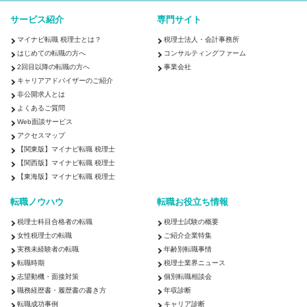
サービス紹介
専門サイト
マイナビ転職 税理士とは？
税理士法人・会計事務所
はじめての転職の方へ
コンサルティングファーム
2回目以降の転職の方へ
事業会社
キャリアアドバイザーのご紹介
非公開求人とは
よくあるご質問
Web面談サービス
アクセスマップ
【関東版】マイナビ転職 税理士
【関西版】マイナビ転職 税理士
【東海版】マイナビ転職 税理士
転職ノウハウ
転職お役立ち情報
税理士科目合格者の転職
税理士試験の概要
女性税理士の転職
ご紹介企業特集
実務未経験者の転職
年齢別転職事情
転職時期
税理士業界ニュース
志望動機・面接対策
個別転職相談会
職務経歴書・履歴書の書き方
年収診断
転職成功事例
キャリア診断