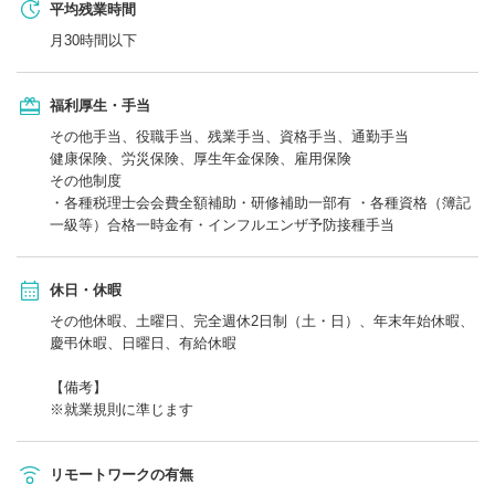
平均残業時間
月30時間以下
福利厚生・手当
その他手当、役職手当、残業手当、資格手当、通勤手当
健康保険、労災保険、厚生年金保険、雇用保険
その他制度
・各種税理士会会費全額補助・研修補助一部有 ・各種資格（簿記
一級等）合格一時金有・インフルエンザ予防接種手当
休日・休暇
その他休暇、土曜日、完全週休2日制（土・日）、年末年始休暇、
慶弔休暇、日曜日、有給休暇
【備考】
※就業規則に準じます
リモートワークの有無