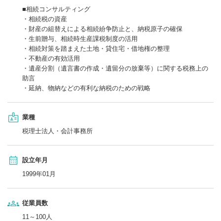
■相続コンサルティング
・相続税の資産
・財産の組替えによる相続紛争防止と、納税原子の確保
・生前贈与、相続時生産課税制度の活用
・相続対策を踏まえた土地・貸住宅・借地権の整理
・不動産の有効活用
・遺産分割（遺言書の作成・遺留分の放棄等）に関する税務上の
助言
・延納、物納などの有利な納税のための戦略
業種
税理士法人・会計事務所
設立年月
1999年01月
従業員数
11～100人