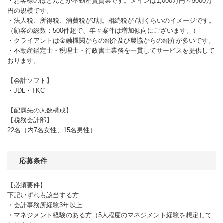
・お客様のほとんどが不動産賃貸業です。メインは1,000万円～5000万
円の規模です。
・法人税、所得税、消費税が3割。相続税が7割くらいのイメージです。
（顧客の総数：500件超で、年々案件は増加傾向にございます。）
・クライアントは金融機関からの紹介及び農協からの紹介が多いです。
・不動産鑑定士・税理士・行政書士業務を一貫してサービスを提供して
おります。
【会計ソフト】
・JDL・TKC
【配属先の人数構成】
【税務会計部】
22名（内7名女性、15名男性）
応募条件
【必須要件】
下記いずれも該当する方
・会計事務所経験3年以上
・マネジメント経験のある方（5人程度のマネジメント経験を想定して