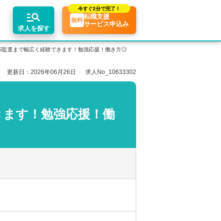
今すぐ
2分で完了！
転職支援
無料
サービス申込み
求人を探す
S監査まで幅広く経験できます！勉強応援！働き方◎
更新日：2026年06月26日
求人No_10633302
エリア別求人情報
ちコンテンツ
業界トピックス
リアアドバイザーの紹介
転職相談会・セミナー
関東・首都圏
転職お役立ち情報
業界情報の記事一覧
きます！勉強応援！働
介求人例
関西
転職成功ノウハウ
税理士用語辞典
東海
税理士・科目合格者の転職Q&A