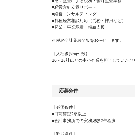
■巡回監査による税務・会計監査業務
■経営方針立案サポート
■経営コンサルティング
■各種経営相談対応（労務・採用など）
■起業・事業承継・相続支援
※税務会計業務全般をお任せします。
【入社後担当件数】
20～25社ほどの中小企業を担当していただ
応募条件
【必須条件】
■日商簿記2級以上
■会計事務所での実務経験2年程度
【歓迎条件】