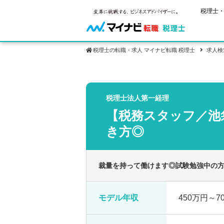
税理士・
税理士の転職・求人 マイナビ転職 税理士
求人検
保有資格
ご状況別
税理士試
税理士法人第一経理
税理士の転
年齢別転職
受験資格・
【税務スタッフ／池
税理士科目
はじめての
試験科目の
転職お役立ち情報
サービス紹介
業界情報
き方◎
2回目以降
税理士試験
求人情報
裁量を持って働けます◎試験勉強中の方
モデル年収
450万円～