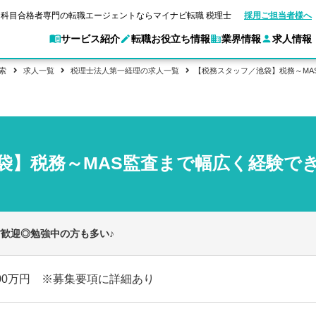
科目合格者専門の転職エージェントならマイナビ転職 税理士
採用ご担当者様へ
サービス紹介
転職お役立ち情報
業界情報
求人情報
索
求人一覧
税理士法人第一経理の求人一覧
【税務スタッフ／池袋】税務～MA
別求人情報
業界別求人情報
転職ガイド
験情報
企業情報
転職活動お役立
マイナビ転職 税理士とは？
ご利用ガイド
キャ
アクセスマップ
Web面談サービス
個別
職
実名公開企業一覧
ポイント
申し込み手順
女性税理士の転職
ご紹介企業特集
キャリア診断
袋】税務～MAS監査まで幅広く経験で
転職成功事例
非公開求人とは？
ご紹
合格の転職
会計事務所・税理士法人への転職
転職の方へ
一覧と概要
科目合格者の転職
年収診断
よくあるご質問
コンサルティングファームへの転職
の転職の方へ
合格後の流れ
未経験分野への転職
ストレス診断
一般企業・事業会社への転職
歓迎◎勉強中の方も多い♪
700万円 ※募集要項に詳細あり