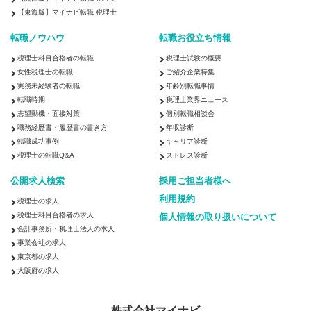
【東海版】マイナビ転職 税理士
転職ノウハウ
転職お役立ち情報
税理士科目合格者の転職
税理士試験の概要
女性税理士の転職
ご紹介企業特集
実務未経験者の転職
年齢別転職事情
転職時期
税理士業界ニュース
志望動機・面接対策
個別転職相談会
職務経歴書・履歴書の書き方
年収診断
転職成功事例
キャリア診断
税理士の転職Q&A
ストレス診断
公開求人検索
採用ご担当者様へ
利用規約
税理士の求人
税理士科目合格者の求人
個人情報の取り扱いについて
会計事務所・税理士法人の求人
事業会社の求人
東京都の求人
大阪府の求人
株式会社マイナビ