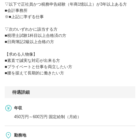
▽以下で正社員かつ税務申告経験（年商1憶以上）が3年以上ある方
■会計事務所
※■上記に準ずる仕事
▽次のいずれかに該当する方
■税理士試験1科目以上合格済の方
■日商簿記2級以上合格の方
【求める人物像】
■素直で誠実な対応が出来る方
■プライベートと仕事を両立したい方
■腰を据えて長期的に働きたい方
待遇詳細
年収
450万円～600万円 固定給制（月給）
勤務地