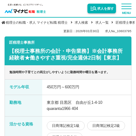
求人を探す
MENU
税理士の転職・求人 マイナビ転職 税理士
求人検索
求人一覧
匠税理士事務
サービス紹介
更新日：2026年03月30日
求人No_10603795
匠税理士事務所
【税理士事務所の会計・申告業務】※会計事務所
転職お役立ち情報
経験者★働きやすさ重視/完全週休2日制【東京】
業界情報
勉強時間や子育てとの両立がしやすいように勤務時間や曜日を選べます。
モデル年収
450万円～600万円
求人情報
勤務地
東京都 目黒区 自由が丘1-4-10
quaranta1966 404
活かせる資格
日商簿記検定1級
日商簿記検定2級