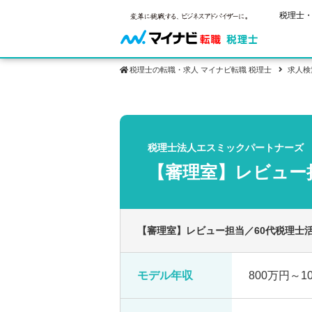
税理士・
税理士の転職・求人 マイナビ転職 税理士
求人検
保有資格
ご状況別
税理士試
税理士の転
年齢別転職
受験資格・
税理士法人エスミックパートナーズ
税理士科目
はじめての
試験科目の
【審理室】レビュー
転職お役立ち情報
サービス紹介
業界情報
2回目以降
税理士試験
求人情報
【審理室】レビュー担当／60代税理士
モデル年収
800万円～