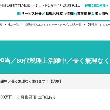
科目合格者専門の転職エージェントならマイナビ転職 税理士
採用ご担当者様へ
サービス紹介
転職お役立ち情報
業界情報
求人情報
索
求人一覧
税理士法人エスミックパートナーズの求人一覧
【審理室】レビュ
別求人情報
業界別求人情報
転職ガイド
験情報
企業情報
転職活動お役立
マイナビ転職 税理士とは？
ご利用ガイド
キャ
アクセスマップ
Web面談サービス
個別
職
実名公開企業一覧
ポイント
申し込み手順
女性税理士の転職
ご紹介企業特集
キャリア診断
転職成功事例
非公開求人とは？
ご紹
合格の転職
会計事務所・税理士法人への転職
転職の方へ
一覧と概要
科目合格者の転職
年収診断
担当／60代税理士活躍中／長く無理な
よくあるご質問
コンサルティングファームへの転職
の転職の方へ
合格後の流れ
未経験分野への転職
ストレス診断
一般企業・事業会社への転職
活躍中／長く無理なく働けます！【渋谷】
1000万円 ※募集要項に詳細あり