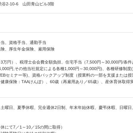
谷2-10-6 山田青山ビル3階
手当、資格手当、通勤手当
保険、厚生年金保険、雇用保険
3万円）、税理士会会費全額負担、住宅手当（7,500円～30,000円/
円～4,000円,その他当社規定による各種1,000円～30,000円)、各種
EBセミナー等)、資格バックアップ制度（授業料の一部を支援または
健康保険：TAAけんぽ）、60歳（再雇用あり／65歳）、産休育休取
り
、土曜日、夏季休暇、完全週休2日制、年末年始休暇、慶弔休暇、日曜日
休にて7／1～10／15の間に取得）