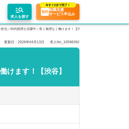
今すぐ
2分で完了！
転職支援
無料
サービス申込み
求人を探す
ー担当／60代税理士活躍中／長く無理なく働けます！【渋谷】
更新日：2026年04月13日
求人No_10598392
エリア別求人情報
ちコンテンツ
業界トピックス
リアアドバイザーの紹介
転職相談会・セミナー
関東・首都圏
転職お役立ち情報
業界情報の記事一覧
介求人例
関西
転職成功ノウハウ
税理士用語辞典
く働けます！【渋谷】
東海
税理士・科目合格者の転職Q&A