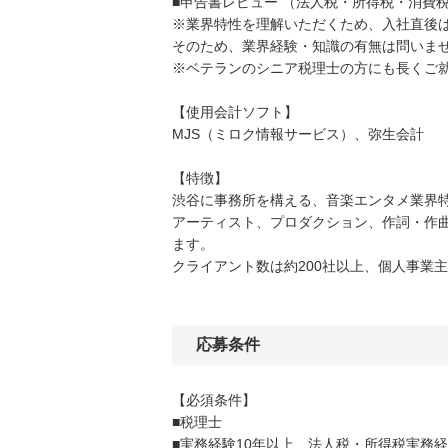
■申告書レビュー （法人税・所得税・消費
※業界特性を理解いただくため、入社直後は
そのため、業界経験・知識の有無は問いま
※ベテランのシニア税理士の方にも長くご
【使用会計ソフト】
MJS（ミロク情報サービス）、弥生会計
【特徴】
渋谷に事務所を構える、音楽エンタメ業界
アーティスト、プロダクション、作詞・作曲
ます。
クライアント数は約200社以上、個人事業
応募条件
【必須条件】
■税理士
■実務経験10年以上、法人税・所得税実務