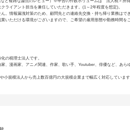
税など複雑な論点のレビュー）※申告の件数ボリュームは 法人税＞所
クライアント担当を兼任していただきます。(1～2年程度を想定)。
せん。情報漏洩対策のため、顧問先との連絡先交換・持ち帰り業務はで
就業いただける環境がございますので、ご希望の雇用形態や勤務時間を
特化の税理士法人です。
家、漫画家、アニメ関連、作家、歌い手、Youtuber、俳優など、あ
主や小規模法人から売上数百億円の大規模企業まで幅広く対応していま
経験