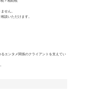
得税＞相続税
きません。
ご相談いただけます。
らゆるエンタメ関係のクライアントを支えてい
す。