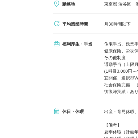
勤務地
東京都 渋谷区 渋
平均残業時間
月30時間以下
福利厚生・手当
住宅手当、残業
健康保険、労災
その他制度
通勤手当（上限月
(1科目3,000
宜開催、選択型W
社会保険完備 （
後復帰実績：あ
休日・休暇
出産・育児休暇
【備考】
夏季休暇（計画年