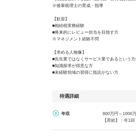
※後輩税理士の育成・指導
【歓迎】
■相続税実務経験
■将来的にレビュー担当を目指す方
※マネジメント経験不問
【求める人物像】
■先生業ではなくサービス業であるという方
■知識探求が得意な方
■未経験領域の習得に抵抗がない方
待遇詳細
年収
800万円～10
【昇給】：年1回