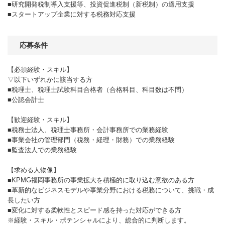
■研究開発税制導入支援等、投資促進税制（新税制）の適用支援
■スタートアップ企業に対する税務対応支援
応募条件
【必須経験・スキル】
▽以下いずれかに該当する方
■税理士、税理士試験科目合格者（合格科目、科目数は不問）
■公認会計士
【歓迎経験・スキル】
■税務士法人、税理士事務所・会計事務所での業務経験
■事業会社の管理部門（税務・経理・財務）での業務経験
■監査法人での業務経験
【求める人物像】
■KPMG福岡事務所の事業拡大を積極的に取り込む意欲のある方
■革新的なビジネスモデルや事業分野における税務について、挑戦・成
長したい方
■変化に対する柔軟性とスピード感を持った対応ができる方
※経験・スキル・ポテンシャルにより、総合的に判断します。