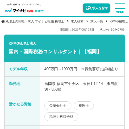
求人を探す
MENU
税理士の転職・求人 マイナビ転職 税理士
求人検索
求人一覧
KPMG税理
サービス紹介
更新日：2026年08月04日
求人No_10446783
KPMG税理士法人
転職お役立ち情報
国内・国際税務コンサルタント｜【福岡】
業界情報
モデル年収
400万円～1000万円 ※募集要項に詳細あり
勤務地
福岡県 福岡市中央区 天神1-12-14 紙与渡
求人情報
辺ビル8階
活かせる資格
公認会計士
税理士
税理士科目合格