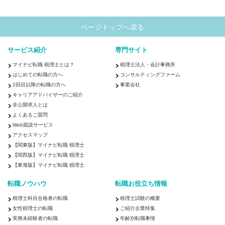
ページトップへ戻る
サービス紹介
専門サイト
マイナビ転職 税理士とは？
税理士法人・会計事務所
はじめての転職の方へ
コンサルティングファーム
2回目以降の転職の方へ
事業会社
キャリアアドバイザーのご紹介
非公開求人とは
よくあるご質問
Web面談サービス
アクセスマップ
【関東版】マイナビ転職 税理士
【関西版】マイナビ転職 税理士
【東海版】マイナビ転職 税理士
転職ノウハウ
転職お役立ち情報
税理士科目合格者の転職
税理士試験の概要
女性税理士の転職
ご紹介企業特集
実務未経験者の転職
年齢別転職事情