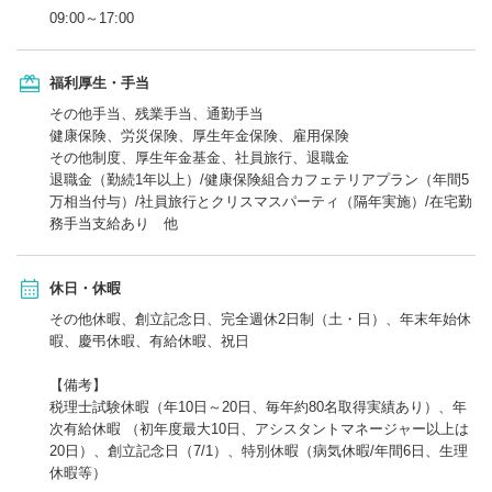
09:00～17:00
福利厚生・手当
その他手当、残業手当、通勤手当
健康保険、労災保険、厚生年金保険、雇用保険
その他制度、厚生年金基金、社員旅行、退職金
退職金（勤続1年以上）/健康保険組合カフェテリアプラン（年間5
万相当付与）/社員旅行とクリスマスパーティ（隔年実施）/在宅勤
務手当支給あり 他
休日・休暇
その他休暇、創立記念日、完全週休2日制（土・日）、年末年始休
暇、慶弔休暇、有給休暇、祝日
【備考】
税理士試験休暇（年10日～20日、毎年約80名取得実績あり）、年
次有給休暇 （初年度最大10日、アシスタントマネージャー以上は
20日）、創立記念日（7/1）、特別休暇（病気休暇/年間6日、生理
休暇等）