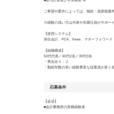
■給与計算及び年末調整 等
ご希望や案件によっては、相続・資産税案
※経験の浅い方は代表や先輩社員がサポー
【使用システム】
弥生会計、PCA、freee、マネーフォワード
【組織構成】
50代代表／40代2名／30代3名
・男女比４：２
・勤続年数の長い経験豊富な従業員が多く
応募条件
【必須】
■会計事務所の実務経験者