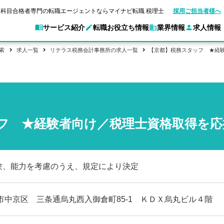
科目合格者専門の転職エージェントならマイナビ転職 税理士
採用ご担当者様へ
サービス紹介
転職お役立ち情報
業界情報
求人情報
索
求人一覧
リテラス税務会計事務所の求人一覧
【京都】税務スタッフ ★経験
別求人情報
業界別求人情報
転職ガイド
験情報
企業情報
転職活動お役立
マイナビ転職 税理士とは？
ご利用ガイド
キャ
アクセスマップ
Web面談サービス
個別
職
実名公開企業一覧
ポイント
申し込み手順
女性税理士の転職
ご紹介企業特集
キャリア診断
転職成功事例
非公開求人とは？
ご紹
合格の転職
会計事務所・税理士法人への転職
転職の方へ
一覧と概要
科目合格者の転職
年収診断
フ ★経験者向け／税理士資格取得を応援
よくあるご質問
コンサルティングファームへの転職
の転職の方へ
合格後の流れ
未経験分野への転職
ストレス診断
一般企業・事業会社への転職
験、能力を考慮のうえ、規定により決定
市中京区 三条通烏丸西入御倉町85-1 ＫＤＸ烏丸ビル４階