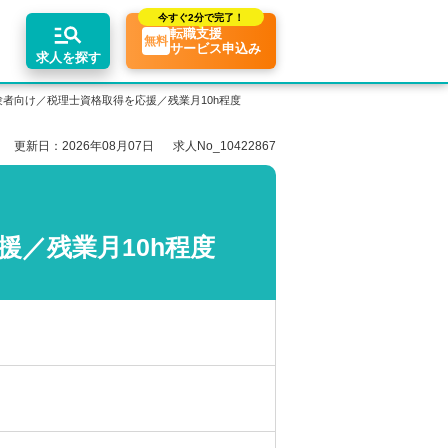
今すぐ
2分で完了！
転職支援
無料
サービス申込み
求人を探す
者向け／税理士資格取得を応援／残業月10h程度
更新日：2026年08月07日
求人No_10422867
エリア別求人情報
ちコンテンツ
業界トピックス
リアアドバイザーの紹介
転職相談会・セミナー
関東・首都圏
転職お役立ち情報
業界情報の記事一覧
介求人例
関西
転職成功ノウハウ
税理士用語辞典
／残業月10h程度
東海
税理士・科目合格者の転職Q&A