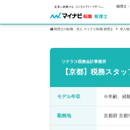
税理士・
税理士の転職・求人 マイナビ転職 税理士
求人検
保有資格
ご状況別
税理士試
税理士の転
年齢別転職
受験資格・
リテラス税務会計事務所
税理士科目
はじめての
試験科目の
【京都】税務スタッ
転職お役立ち情報
サービス紹介
業界情報
2回目以降
税理士試験
求人情報
モデル年収
※年齢、経
勤務地
京都府 京都