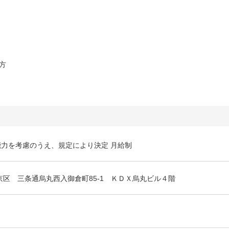
方
力を考慮のうえ、規定により決定 月給制
京区 三条通烏丸西入御倉町85-1 ＫＤＸ烏丸ビル４階