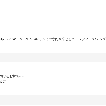
HYAGE/filpucci/CASHMERE STARカシミヤ専門企業として、レディ
関心をお持ちの方
る方