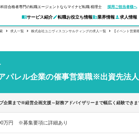
科目合格者専門の転職エージェントならマイナビ転職 税理士
採用ご担当者様へ
サービス紹介
転職お役立ち情報
業界情報
求人情報
索
求人一覧
株式会社ユニヴィスコンサルティングの求人一覧
【イベント営業
別求人情報
業界別求人情報
転職ガイド
験情報
企業情報
転職活動お役立
マイナビ転職 税理士とは？
ご利用ガイド
キャ
アクセスマップ
Web面談サービス
個別
職
実名公開企業一覧
ポイント
申し込み手順
女性税理士の転職
ご紹介企業特集
キャリア診断
グ
転職成功事例
非公開求人とは？
ご紹
合格の転職
会計事務所・税理士法人への転職
転職の方へ
一覧と概要
科目合格者の転職
年収診断
アパレル企業の催事営業職※出資先法
よくあるご質問
コンサルティングファームへの転職
の転職の方へ
合格後の流れ
未経験分野への転職
ストレス診断
一般企業・事業会社への転職
ップ企業まで※経営企画支援～財務アドバイザリーまで幅広く経験できま
500万円 ※募集要項に詳細あり