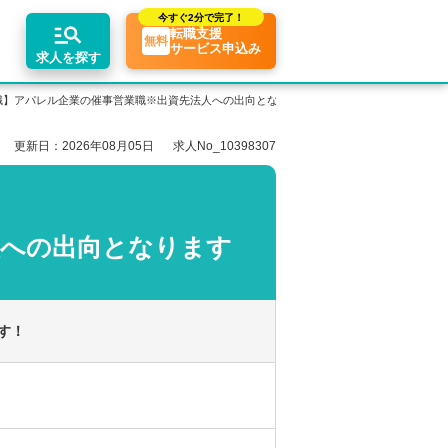
今すぐ
2分で完了！
転職支援
無料
サービス申込み
求人を探す
職】アパレル企業の催事営業職※出資先法人への出向となります
更新日：2026年08月05日
求人No_10398307
エリア別求人情報
ちコンテンツ
業界トピックス
リアアドバイザーの紹介
転職相談会・セミナー
関東・首都圏
転職お役立ち情報
業界情報の記事一覧
介求人例
関西
転職成功ノウハウ
税理士用語辞典
人への出向となります
東海
税理士・科目合格者の転職Q&A
す！