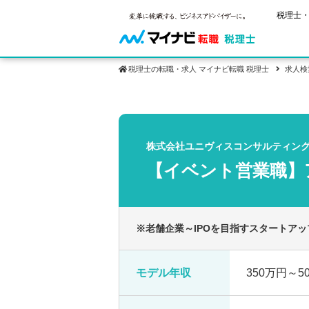
税理士・
税理士の転職・求人 マイナビ転職 税理士
求人検
保有資格
ご状況別
税理士試
税理士の転
年齢別転職
受験資格・
株式会社ユニヴィスコンサルティン
税理士科目
はじめての
試験科目の
【イベント営業職】
転職お役立ち情報
サービス紹介
業界情報
2回目以降
税理士試験
求人情報
※老舗企業～IPOを目指すスタートア
モデル年収
350万円～