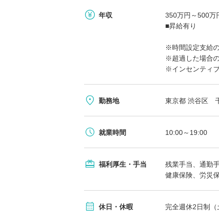
年収
350万円～500
■昇給有り
※時間設定支給
※超過した場合の
※インセンティ
勤務地
東京都 渋谷区 千
就業時間
10:00～19:00
福利厚生・手当
残業手当、通勤
健康保険、労災
休日・休暇
完全週休2日制