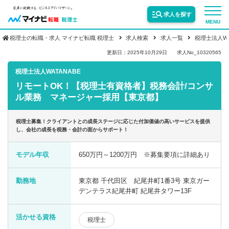
求人を探す
MENU
税理士の転職・求人 マイナビ転職 税理士
求人検索
求人一覧
税理士法人WA
サービス紹介
更新日：2025年10月29日
求人No_10320565
税理士法人WATANABE
リモートOK！【税理士有資格者】税務会計/コンサ
転職お役立ち情報
ル業務 マネージャー採用【東京都】
業界情報
税理士募集！クライアントとの成長ステージに応じた付加価値の高いサービスを提供
し、会社の成長を税務・会計の面からサポート！
求人情報
モデル年収
650万円～1200万円 ※募集要項に詳細あり
勤務地
東京都 千代田区 紀尾井町1番3号 東京ガー
デンテラス紀尾井町 紀尾井タワー13F
活かせる資格
税理士