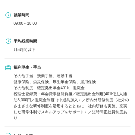
就業時間
09:00～18:00
平均残業時間
月5時間以下
福利厚生・手当
その他手当、残業手当、通勤手当
健康保険、労災保険、厚生年金保険、雇用保険
その他制度、確定拠出年金401k、退職金
税理士登録費・年会費事務所負担／確定拠出金制度(401K)法人補
助3,000円／退職金制度（中退共加入）／所内外研修制度（社外の
さまざまな研修制度を活用するとともに、社内研修も実施。充実
した研修体制でスキルアップをサポート）／短時間正社員制度あ
り