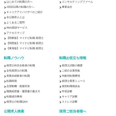
はじめての転職の方へ
コンサルティングファーム
2回目以降の転職の方へ
事業会社
キャリアアドバイザーのご紹介
非公開求人とは
よくあるご質問
Web面談サービス
アクセスマップ
【関東版】マイナビ転職 税理士
【関西版】マイナビ転職 税理士
【東海版】マイナビ転職 税理士
転職ノウハウ
転職お役立ち情報
税理士科目合格者の転職
税理士試験の概要
女性税理士の転職
ご紹介企業特集
実務未経験者の転職
年齢別転職事情
転職時期
税理士業界ニュース
志望動機・面接対策
個別転職相談会
職務経歴書・履歴書の書き方
年収診断
転職成功事例
キャリア診断
税理士の転職Q&A
ストレス診断
公開求人検索
採用ご担当者様へ