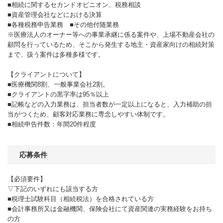
■相続に関するセカンドオピニオン、税務相談
■資産管理会社などにおける決算
■各種税務申告業務 ■その他付随業務
※医療法人のオーナー等への事業承継に係る案件や、上場不動産会社の
顧問を行っているため、そこから発生する地主・資産家向けの相続対策
まで、扱う案件は多種多様です。
【クライアントについて】
■医療機関8割、一般事業会社2割。
■クライアントの黒字率は95％以上
■記帳などの入力業務は、担当者数が一定以上になると、入力補助の担
当がつくため、顧客対応業務に専念しやすい体制です。
■相続申告件数：年間20件程度
応募条件
【必須要件】
▽下記のいずれにも該当する方
■税理士試験科目（相続税法）を合格されている方
■会計事務所又は金融機関、保険会社にて資産関連の実務経験をお持ち
の方