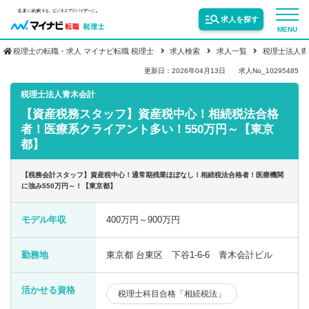
求人を探す
MENU
税理士の転職・求人 マイナビ転職 税理士
求人検索
求人一覧
税理士法人青
サービス紹介
更新日：2026年04月13日
求人No_10295485
税理士法人青木会計
【資産税務スタッフ】資産税中心！相続税法合格
転職お役立ち情報
者！医療系クライアント多い！550万円～【東京
都】
業界情報
【税務会計スタッフ】資産税中心！通常期残業ほぼなし！相続税法合格者！医療機関
に強み550万円～！【東京都】
求人情報
モデル年収
400万円～900万円
勤務地
東京都 台東区 下谷1-6-6 青木会計ビル
活かせる資格
税理士科目合格「相続税法」