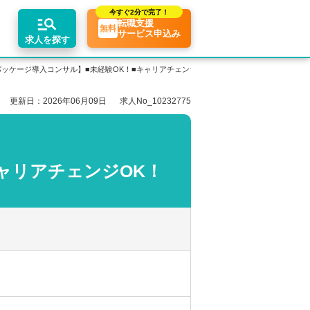
今すぐ
2分で完了！
転職支援
無料
サービス申込み
求人を探す
Pパッケージ導入コンサル】■未経験OK！■キャリアチェンジOK！
更新日：2026年06月09日
求人No_10232775
エリア別求人情報
ちコンテンツ
業界トピックス
リアアドバイザーの紹介
転職相談会・セミナー
関東・首都圏
転職お役立ち情報
業界情報の記事一覧
介求人例
関西
転職成功ノウハウ
税理士用語辞典
キャリアチェンジOK！
東海
税理士・科目合格者の転職Q&A