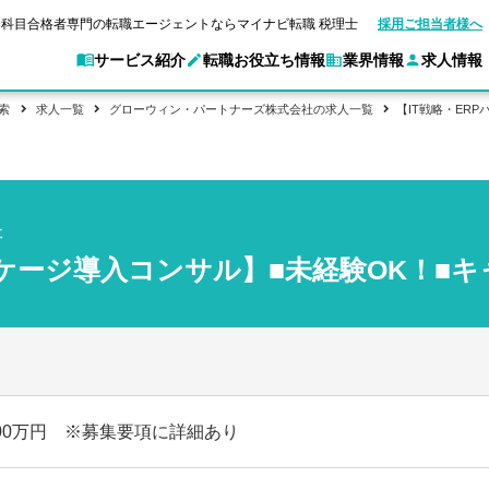
科目合格者専門の転職エージェントならマイナビ転職 税理士
採用ご担当者様へ
サービス紹介
転職お役立ち情報
業界情報
求人情報
索
求人一覧
グローウィン・パートナーズ株式会社の求人一覧
【IT戦略・ER
別求人情報
業界別求人情報
転職ガイド
験情報
企業情報
転職活動お役立
マイナビ転職 税理士とは？
ご利用ガイド
キャ
アクセスマップ
Web面談サービス
個別
職
実名公開企業一覧
ポイント
申し込み手順
女性税理士の転職
ご紹介企業特集
キャリア診断
社
転職成功事例
非公開求人とは？
ご紹
合格の転職
会計事務所・税理士法人への転職
転職の方へ
一覧と概要
科目合格者の転職
年収診断
ッケージ導入コンサル】■未経験OK！■
よくあるご質問
コンサルティングファームへの転職
の転職の方へ
合格後の流れ
未経験分野への転職
ストレス診断
一般企業・事業会社への転職
！
800万円 ※募集要項に詳細あり