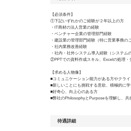
【必須条件】
①下記いずれかのご経験が２年以上の方
・IT商材の法人営業の経験
・ベンチャー企業の管理部門経験
・建設業の管理部門経験（特に営業事務の
・社内業務改善経験
・社内・社外システム導入経験（システム
②PPTでの資料作成スキル、Excelの処理
【求める人物像】
■コミュニケーション能力がある方やクラ
■新しいことにも挑戦する意欲、積極的に学
■好奇心、向上心のある方
■弊社のPhilosophyとPurposeを理解し
待遇詳細