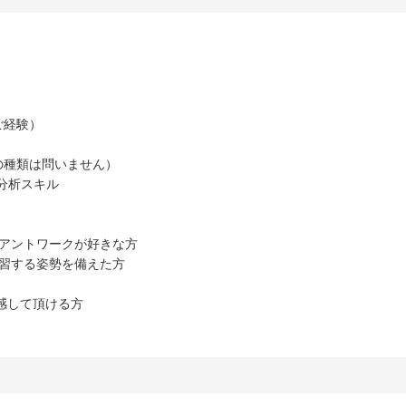
ご経験）
の種類は問いません）
・分析スキル
イアントワークが好きな方
習する姿勢を備えた方
、共感して頂ける方