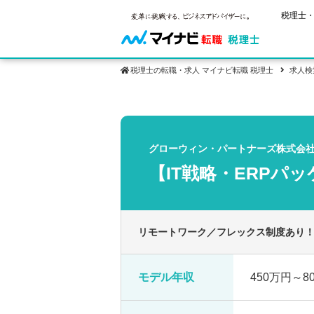
税理士・
税理士の転職・求人 マイナビ転職 税理士
求人検
保有資格
ご状況別
税理士試
税理士の転
年齢別転職
受験資格・
グローウィン・パートナーズ株式会
税理士科目
はじめての
試験科目の
【IT戦略・ERPパ
転職お役立ち情報
サービス紹介
業界情報
2回目以降
税理士試験
求人情報
リモートワーク／フレックス制度あり
モデル年収
450万円～