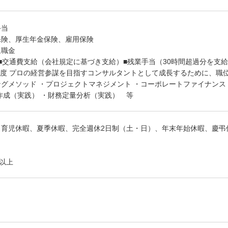
手当
保険、厚生年金保険、雇用保険
退職金
■交通費支給（会社規定に基づき支給）■残業手当（30時間超過分を支
制度 プロの経営参謀を目指すコンサルタントとして成長するために、職
グメソッド ・プロジェクトマネジメント ・コーポレートファイナンス 
作成（実践） ・財務定量分析（実践） 等
・育児休暇、夏季休暇、完全週休2日制（土・日）、年末年始休暇、慶弔
日以上