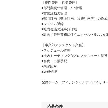
【部門管理・営業管理】
■部門業績の管理、KPI管理
■営業活動の管理
■部門計画（売上計画、経費計画等）の作成
■システム登録
■社内会議の議事録作成
■計画／管理業務に伴うエクセル・Google Spr
【事業部アシスタント業務】
■スケジュール管理
■社内ミーティングなどのスケジュール調整
■会食・出張手配
■来客応対
■経費処理
配属チーム：フィナンシャルアドバイザリ
応募条件