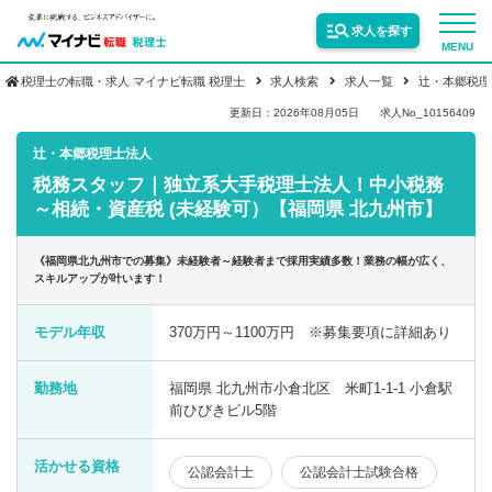
求人を探す
MENU
税理士の転職・求人 マイナビ転職 税理士
求人検索
求人一覧
辻・本郷税理
サービス紹介
更新日：2026年08月05日
求人No_10156409
辻・本郷税理士法人
税務スタッフ｜独立系大手税理士法人！中小税務
転職お役立ち情報
～相続・資産税 (未経験可）【福岡県 北九州市】
業界情報
《福岡県北九州市での募集》未経験者～経験者まで採用実績多数！業務の幅が広く、
スキルアップが叶います！
求人情報
モデル年収
370万円～1100万円 ※募集要項に詳細あり
勤務地
福岡県 北九州市小倉北区 米町1-1-1 小倉駅
前ひびきビル5階
活かせる資格
公認会計士
公認会計士試験合格