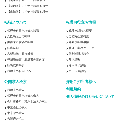
【関東版】マイナビ転職 税理士
【関西版】マイナビ転職 税理士
【東海版】マイナビ転職 税理士
転職ノウハウ
転職お役立ち情報
税理士科目合格者の転職
税理士試験の概要
女性税理士の転職
ご紹介企業特集
実務未経験者の転職
年齢別転職事情
転職時期
税理士業界ニュース
志望動機・面接対策
個別転職相談会
職務経歴書・履歴書の書き方
年収診断
転職成功事例
キャリア診断
税理士の転職Q&A
ストレス診断
公開求人検索
採用ご担当者様へ
利用規約
税理士の求人
税理士科目合格者の求人
個人情報の取り扱いについて
会計事務所・税理士法人の求人
事業会社の求人
東京都の求人
大阪府の求人