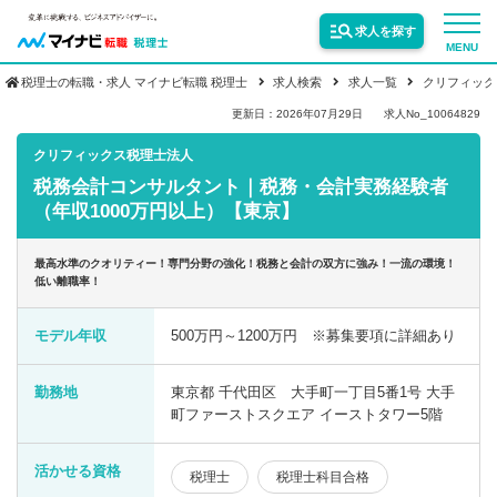
求人を探す
MENU
税理士の転職・求人 マイナビ転職 税理士
求人検索
求人一覧
クリフィック
サービス紹介
更新日：2026年07月29日
求人No_10064829
クリフィックス税理士法人
税務会計コンサルタント｜税務・会計実務経験者
転職お役立ち情報
（年収1000万円以上）【東京】
業界情報
最高水準のクオリティー！専門分野の強化！税務と会計の双方に強み！一流の環境！
低い離職率！
求人情報
モデル年収
500万円～1200万円 ※募集要項に詳細あり
勤務地
東京都 千代田区 大手町一丁目5番1号 大手
町ファーストスクエア イーストタワー5階
活かせる資格
税理士
税理士科目合格