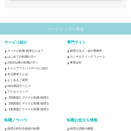
ページトップへ戻る
サービス紹介
専門サイト
マイナビ転職 税理士とは？
税理士法人・会計事務所
はじめての転職の方へ
コンサルティングファーム
2回目以降の転職の方へ
事業会社
キャリアアドバイザーのご紹介
非公開求人とは
よくあるご質問
Web面談サービス
アクセスマップ
【関東版】マイナビ転職 税理士
【関西版】マイナビ転職 税理士
【東海版】マイナビ転職 税理士
転職ノウハウ
転職お役立ち情報
税理士科目合格者の転職
税理士試験の概要