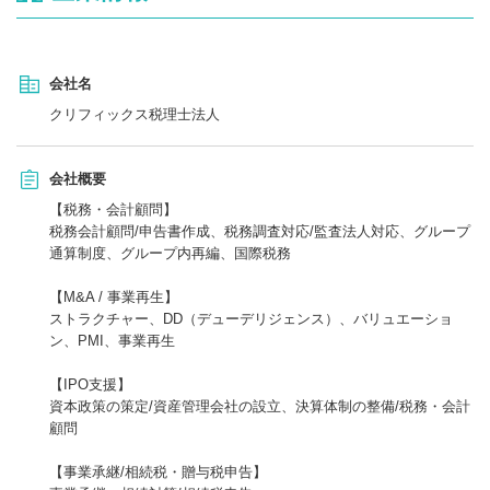
会社名
クリフィックス税理士法人
会社概要
【税務・会計顧問】
税務会計顧問/申告書作成、税務調査対応/監査法人対応、グループ
通算制度、グループ内再編、国際税務
【M&A / 事業再生】
ストラクチャー、DD（デューデリジェンス）、バリュエーショ
ン、PMI、事業再生
【IPO支援】
資本政策の策定/資産管理会社の設立、決算体制の整備/税務・会計
顧問
【事業承継/相続税・贈与税申告】