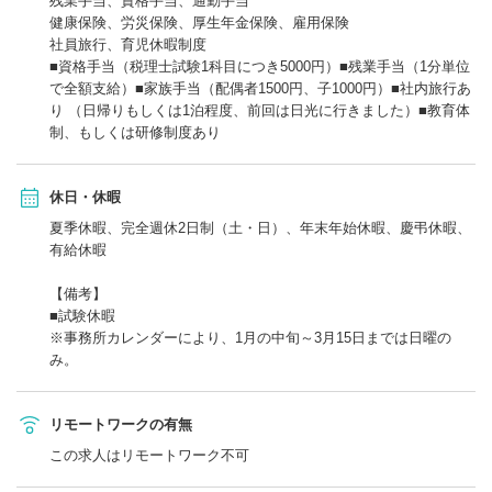
残業手当、資格手当、通勤手当
健康保険、労災保険、厚生年金保険、雇用保険
社員旅行、育児休暇制度
■資格手当（税理士試験1科目につき5000円）■残業手当（1分単位
で全額支給）■家族手当（配偶者1500円、子1000円）■社内旅行あ
り （日帰りもしくは1泊程度、前回は日光に行きました）■教育体
制、もしくは研修制度あり
休日・休暇
夏季休暇、完全週休2日制（土・日）、年末年始休暇、慶弔休暇、
有給休暇
【備考】
■試験休暇
※事務所カレンダーにより、1月の中旬～3月15日までは日曜の
み。
リモートワークの有無
この求人はリモートワーク不可