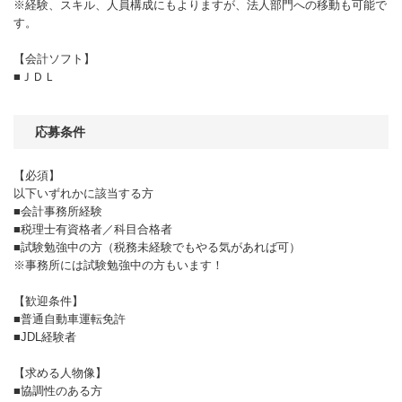
※経験、スキル、人員構成にもよりますが、法人部門への移動も可能で
す。
【会計ソフト】
■ＪＤＬ
応募条件
【必須】
以下いずれかに該当する方
■会計事務所経験
■税理士有資格者／科目合格者
■試験勉強中の方（税務未経験でもやる気があれば可）
※事務所には試験勉強中の方もいます！
【歓迎条件】
■普通自動車運転免許
■JDL経験者
【求める人物像】
■協調性のある方