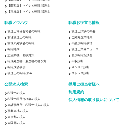
【関西版】マイナビ転職 税理士
【東海版】マイナビ転職 税理士
転職ノウハウ
転職お役立ち情報
税理士科目合格者の転職
税理士試験の概要
女性税理士の転職
ご紹介企業特集
実務未経験者の転職
年齢別転職事情
転職時期
税理士業界ニュース
志望動機・面接対策
個別転職相談会
職務経歴書・履歴書の書き方
年収診断
転職成功事例
キャリア診断
税理士の転職Q&A
ストレス診断
公開求人検索
採用ご担当者様へ
利用規約
税理士の求人
税理士科目合格者の求人
個人情報の取り扱いについて
会計事務所・税理士法人の求人
事業会社の求人
東京都の求人
大阪府の求人