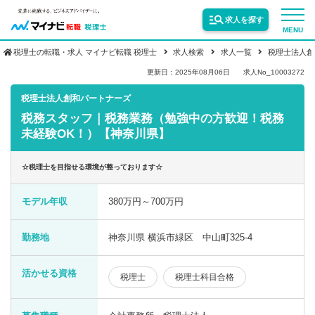
求人を探す
MENU
税理士の転職・求人 マイナビ転職 税理士
求人検索
求人一覧
税理士法人創
サービス紹介
更新日：2025年08月06日
求人No_10003272
税理士法人創和パートナーズ
税務スタッフ｜税務業務（勉強中の方歓迎！税務
転職お役立ち情報
未経験OK！）【神奈川県】
業界情報
☆税理士を目指せる環境が整っております☆
モデル年収
380万円～700万円
求人情報
勤務地
神奈川県 横浜市緑区 中山町325-4
活かせる資格
税理士
税理士科目合格