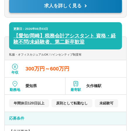
求人を詳しく見る
記帳代行先については入力担当者にお願いして入力してもらいま
す。
※自身で入力していただく場合もございます。
【特徴】
更新日：2026年08月03日
◇岩月靖夫税理士事務所は税務だけではなく、成長経営にこだわ
【愛知/岡崎】税務会計アシスタント 資格・経
る税理士事務所です。
験不問/未経験者、第二新卒歓迎
◇成長経営のパートナーとして、長期的に寄り添いながら質の良
い確かなサービスを提供しています。
私服・オフィスカジュアルOK！/インセンティブ制度有
◇医科歯科を今後も強化していく事務所です。
◇個人：法人は7：3です。
300万円～600万円
年収
【使用ソフト】
TKC・MF
愛知県
矢作橋駅
勤務地
最寄駅
年間休日120日以上
原則として転勤なし
未経験可
応募条件