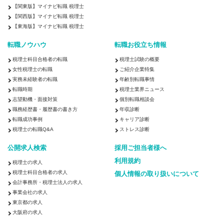
【関東版】マイナビ転職 税理士
【関西版】マイナビ転職 税理士
【東海版】マイナビ転職 税理士
転職ノウハウ
転職お役立ち情報
税理士科目合格者の転職
税理士試験の概要
女性税理士の転職
ご紹介企業特集
実務未経験者の転職
年齢別転職事情
転職時期
税理士業界ニュース
志望動機・面接対策
個別転職相談会
職務経歴書・履歴書の書き方
年収診断
転職成功事例
キャリア診断
税理士の転職Q&A
ストレス診断
公開求人検索
採用ご担当者様へ
利用規約
税理士の求人
税理士科目合格者の求人
個人情報の取り扱いについて
会計事務所・税理士法人の求人
事業会社の求人
東京都の求人
大阪府の求人