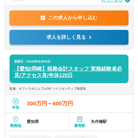
もっと見る
【特徴】
◇自分事としてとらえることができること
◇岩月靖夫税理士事務所は税務だけではなく、成長経営にこだわ
◇会計業務や税務業務に興味がある方
る税理士事務所です。
◇新しいことに興味のある方
この求人から申し込む
◇成長経営のパートナーとして、長期的に寄り添いながら質の良
◇周囲の人と協力し、業務を勧められる方
い確かなサービスを提供しています。
◇成長意欲・向上心のある方
◇医科歯科を今後も強化していく事務所です。
求人を詳しく見る
◇法人：個人は7：3です。
【仕事・入社後の流れ】
◇入力業務を中心に社内で内勤業務を行っていただきます。
未経験の方は先輩社員にサポートしていただきます。
更新日：2026年08月06日
【愛知/岡崎】税務会計スタッフ 実務経験者必
【使用ソフト】
見/アクセス良/年休120日
TKC・MF
私服・オフィスカジュアルOK！/インセンティブ制度有
300万円～600万円
年収
愛知県
矢作橋駅
勤務地
最寄駅