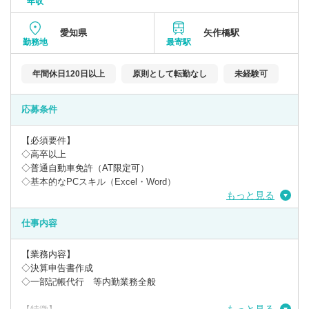
年収
愛知県
矢作橋駅
勤務地
最寄駅
年間休日120日以上
原則として転勤なし
未経験可
応募条件
【必須要件】
◇高卒以上
◇普通自動車免許（AT限定可）
◇基本的なPCスキル（Excel・Word）
もっと見る
【歓迎要件】
◇第二新卒含む未経験者で税理士業界に興味のある方
仕事内容
◇税務業務の経験がある方
◇日商簿記3級をお持ちの方（お持ちでない方は入社前～入社後に
【業務内容】
取得していただきます。）
◇決算申告書作成
◇一部記帳代行 等内勤業務全般
【求める人物像】
◇責任感がある