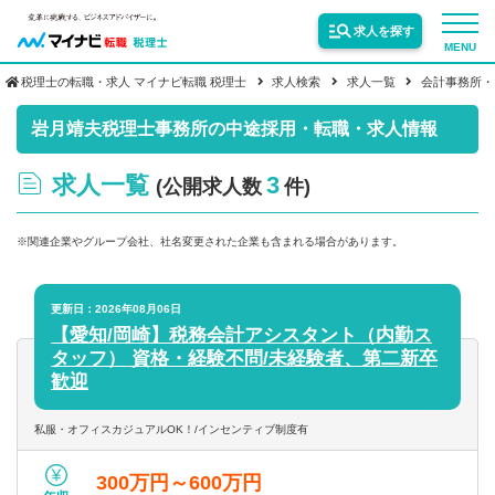
求人を探す
MENU
税理士の転職・求人 マイナビ転職 税理士
求人検索
求人一覧
会計事務所・
サービス紹介
岩月靖夫税理士事務所の中途採用・転職・求人情報
求人一覧
3
(公開求人数
件)
転職お役立ち情報
※関連企業やグループ会社、社名変更された企業も含まれる場合があります。
業界情報
更新日：2026年08月06日
【愛知/岡崎】税務会計アシスタント（内勤ス
求人情報
タッフ） 資格・経験不問/未経験者、第二新卒
歓迎
私服・オフィスカジュアルOK！/インセンティブ制度有
300万円～600万円