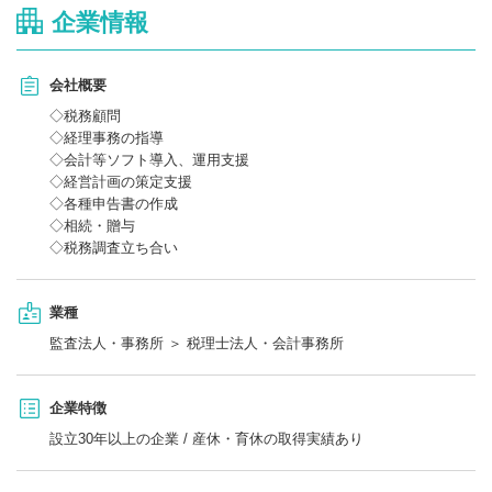
企業情報
◇監査担当者として顧客先を訪問し、
自計化支援や税務業務のサポートをします。
◇記帳代行については入力担当者にお願いして入力してもらいま
会社概要
す。
※自身で入力していただく場合もございます。
◇税務顧問
◇入力業務から始まり、半年ほどかけて担当を持てるようにサポ
◇経理事務の指導
ートしていただきます。
◇会計等ソフト導入、運用支援
◇経営計画の策定支援
【使用ソフト】
◇各種申告書の作成
TKC・MF
◇相続・贈与
◇税務調査立ち合い
業種
監査法人・事務所 ＞ 税理士法人・会計事務所
企業特徴
設立30年以上の企業 / 産休・育休の取得実績あり