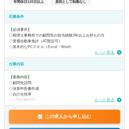
年間休日120日以上
原則として転勤なし
応募条件
【必須要件】
◇税理士事務所での顧問先の担当経験3年以上お持ちの方
◇普通自動車免許（AT限定可）
◇基本的なPCスキル（Excel・Word）
もっと見る
【歓迎要件】
◇税理士試験科目合格をお持ちの方
仕事内容
◇相続をやりたい方
◇税理士を目指している方
【業務内容】
◇顧問先訪問
【求める人物像】
◇決算申告書作成
◇責任感がある
◇自計化指導
◇自分事としてとらえることができること
もっと見る
◇一部記帳代行
◇新しいことに興味のある方
◇周囲の人と協力し、業務を勧められる方
監査担当者として顧客先を訪問し、
◇成長意欲・向上心のある方
この求人から申し込む
自計化支援や税務業務のサポートをします。
※入社後半年以内には顧客担当をお任せいたします。