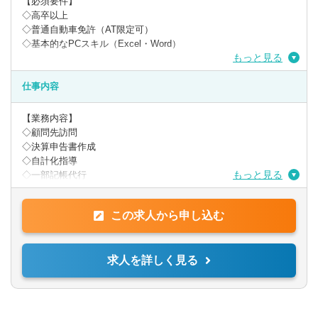
【必須要件】
◇高卒以上
◇普通自動車免許（AT限定可）
◇基本的なPCスキル（Excel・Word）
もっと見る
【歓迎要件】
◇第二新卒含む未経験者で税理士業界に興味のある方
仕事内容
◇税務業務の経験がある方
◇前職で業種問わず、ヒアリングや提案等を行ったことがある方
【業務内容】
営業・金融・公務員なども可
◇顧問先訪問
◇決算申告書作成
【求める人物像】
◇自計化指導
◇責任感がある
もっと見る
◇一部記帳代行
◇自分事としてとらえることができること
◇会計業務や税務業務に興味がある方
【特徴】
◇新しいことに興味のある方
この求人から申し込む
◇岩月靖夫税理士事務所は税務だけではなく、成長経営にこだわ
◇周囲の人と協力し、業務を勧められる方
る税理士事務所です。
◇成長意欲・向上心のある方
◇成長経営のパートナーとして、長期的に寄り添いながら質の良
求人を詳しく見る
い確かなサービスを提供しています。
◇医科歯科を今後も強化していく事務所です。
◇法人：個人は7：3です。
【仕事・入社後の流れ】