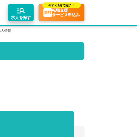
今すぐ
2分で完了！
転職支援
無料
サービス申込み
求人を探す
求人情報
エリア別求人情報
ちコンテンツ
業界トピックス
リアアドバイザーの紹介
転職相談会・セミナー
関東・首都圏
転職お役立ち情報
業界情報の記事一覧
介求人例
関西
転職成功ノウハウ
税理士用語辞典
東海
税理士・科目合格者の転職Q&A