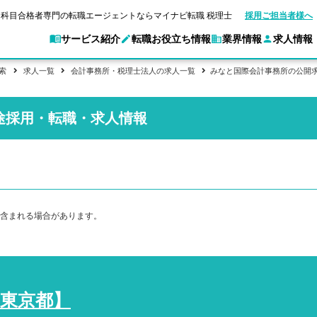
科目合格者専門の転職エージェントならマイナビ転職 税理士
採用ご担当者様へ
サービス紹介
転職お役立ち情報
業界情報
求人情報
索
求人一覧
会計事務所・税理士法人の求人一覧
みなと国際会計事務所の公開
別求人情報
業界別求人情報
途採用・転職・求人情報
転職ガイド
験情報
企業情報
転職活動お役立
マイナビ転職 税理士とは？
ご利用ガイド
キャ
アクセスマップ
Web面談サービス
個別
職
実名公開企業一覧
ポイント
申し込み手順
女性税理士の転職
ご紹介企業特集
キャリア診断
転職成功事例
非公開求人とは？
ご紹
合格の転職
会計事務所・税理士法人への転職
転職の方へ
一覧と概要
科目合格者の転職
年収診断
よくあるご質問
コンサルティングファームへの転職
の転職の方へ
合格後の流れ
未経験分野への転職
ストレス診断
一般企業・事業会社への転職
含まれる場合があります。
東京都】