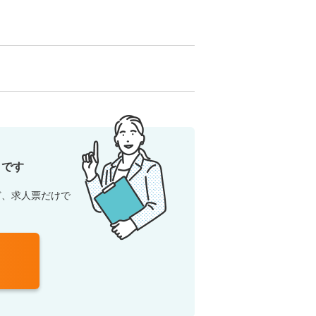
ト
です
ど、求人票だけで