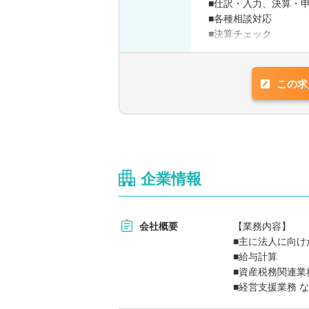
■仕訳・入力、決算・
■各種相談対応
【使用ソフト】
■決算チェック
弥生会計・達人・MF会計
■入力データのレビュ
※税務会計全般へ携わ
経験によっては専門知
この求
■資産税、相続業務
■国際相続
■監査業務
■DD、バリュエーショ
企業情報
会社概要
【業務内容】
■主に法人に向
■給与計算
■資産税務関連業
■経営支援業務 