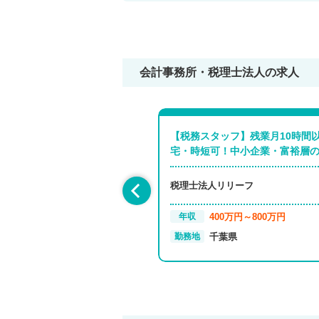
会計事務所・税理士法人の求人
税理士補助 科目合格者向け
【税務スタッフ】残業月10時間
・直行直帰可/有給消化率9…
宅・時短可！中小企業・富裕層
認会計士・税理士事務所
税理士法人リリーフ
非公開
400万円～800万円
年収
京都府
千葉県
勤務地