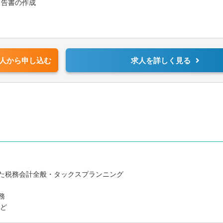
申告書の作成
・freee
ー
っていただきます。
識を生かしてサービスの品質管理等にも携わっていただく予定です。
人から申し込む
求人を詳しく見る
ンなど
けた税務会計全般・タックスプランニング
務
など