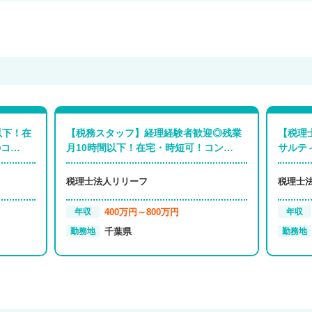
以下！在
【税務スタッフ】経理経験者歓迎◎残業
【税理
のコ…
月10時間以下！在宅・時短可！コン…
サルテ
税理士法人リリーフ
税理士
400万円～800万円
年収
年収
千葉県
勤務地
勤務地