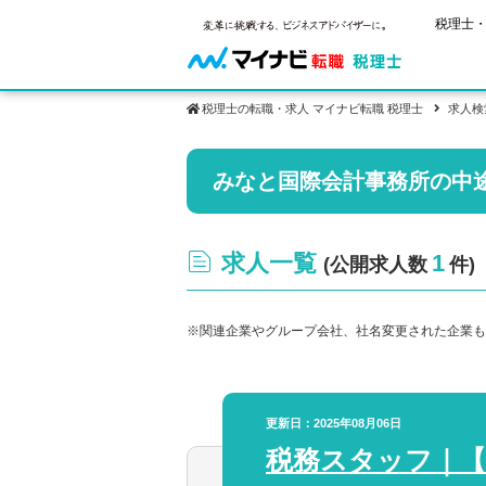
税理士・
税理士の転職・求人 マイナビ転職 税理士
求人検
保有資格
みなと国際会計事務所の中
ご状況別
税理士試
税理士の転
年齢別転職
受験資格・
税理士科目
はじめての
試験科目の
求人一覧
1
(公開求人数
件)
転職お役立ち情報
サービス紹介
業界情報
2回目以降
税理士試験
求人情報
※関連企業やグループ会社、社名変更された企業も
更新日：2025年08月06日
税務スタッフ｜【