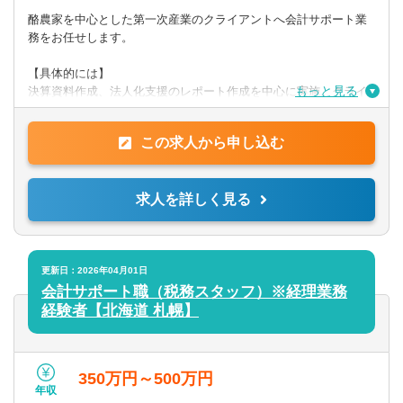
・日商簿記検定2級
酪農家を中心とした第一次産業のクライアントへ会計サポート業
務をお任せします。
【PCスキル】
・Word、Evcel、Powerpoint
【具体的には】
もっと見る
決算資料作成、法人化支援のレポート作成を中心に実施。クライ
アントへ訪問し、ヒアリング、経営課題解決に向けたサポートを
◎求める人物像
行います。
上記スキル等を有し、自立して前向きに取り組むことができる
この求人から申し込む
方。
提供サービス
第一次産業への熱い思いを持った方は歓迎します。
帳簿/試算表/決算書作成の代行、法人化支援と財務分析、事業or投
求人を詳しく見る
資
計画書の作成支援、事業承継プランの立案支援 ほか
更新日：2026年04月01日
会計サポート職（税務スタッフ）※経理業務
経験者【北海道 札幌】
350万円～500万円
年収