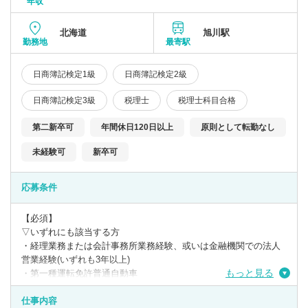
年収
北海道
旭川駅
勤務地
最寄駅
日商簿記検定1級
日商簿記検定2級
日商簿記検定3級
税理士
税理士科目合格
第二新卒可
年間休日120日以上
原則として転勤なし
未経験可
新卒可
応募条件
【必須】
▽いずれにも該当する方
・経理業務または会計事務所業務経験、或いは金融機関での法人
営業経験(いずれも3年以上)
もっと見る
・第一種運転免許普通自動車
・日商簿記検定3級
仕事内容