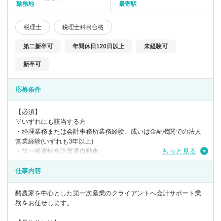
勤務地
最寄駅
税理士
税理士科目合格
第二新卒可
年間休日120日以上
未経験可
新卒可
応募条件
【必須】
▽いずれにも該当する方
・経理業務または会計事務所業務経験、或いは金融機関での法人
営業経験(いずれも3年以上)
もっと見る
・第一種運転免許普通自動車
・日商簿記検定3級
仕事内容
【歓迎】
・日商簿記検定2級
酪農家を中心とした第一次産業のクライアントへ会計サポート業
務をお任せします。
【PCスキル】
・Word、Evcel、Powerpoint