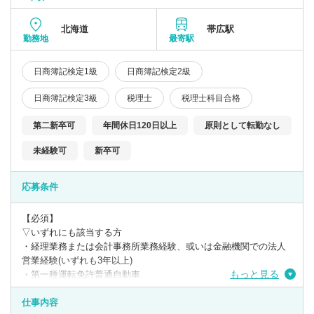
北海道
帯広駅
勤務地
最寄駅
日商簿記検定1級
日商簿記検定2級
日商簿記検定3級
税理士
税理士科目合格
第二新卒可
年間休日120日以上
原則として転勤なし
未経験可
新卒可
応募条件
【必須】
▽いずれにも該当する方
・経理業務または会計事務所業務経験、或いは金融機関での法人
営業経験(いずれも3年以上)
もっと見る
・第一種運転免許普通自動車
・日商簿記検定3級
仕事内容