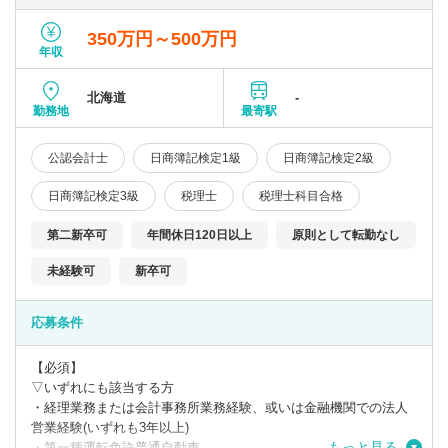
350万円～500万円
年収
北海道
-
勤務地
最寄駅
公認会計士
日商簿記検定1級
日商簿記検定2級
日商簿記検定3級
税理士
税理士科目合格
第二新卒可
年間休日120日以上
原則として転勤なし
未経験可
新卒可
応募条件
【必須】
▽いずれにも該当する方
・経理業務または会計事務所業務経験、或いは金融機関での法人
営業経験(いずれも3年以上)
もっと見る
・第一種運転免許普通自動車