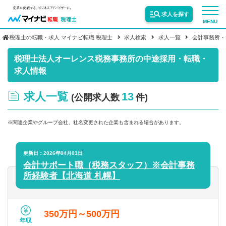
求人を探す
MENU
税理士の転職・求人 マイナビ転職 税理士
求人検索
求人一覧
会計事務所・
サービス紹介
税理士法人オーレンス税務事務所の中途採用・転職・
求人情報
転職お役立ち情報
求人一覧
13
(公開求人数
件)
業界情報
※関連企業やグループ会社、社名変更された企業も含まれる場合があります。
求人情報
更新日：2026年04月01日
会計サポート職（税務スタッフ）※会計事務
所経験者【北海道 札幌】
350万円～500万円
年収