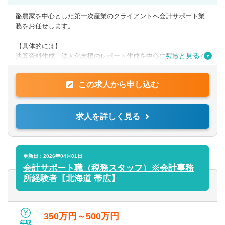
【歓迎】
・日商簿記検定2級
酪農家を中心とした第一次産業のクライアントへ会計サポート業
務をお任せします。
【PCスキル】
・Word、Evcel、Powerpoint
【具体的には】
もっと見る
決算資料作成、法人化支援のレポート作成を中心に実施。クライ
アントへ訪問し、ヒアリング、経営課題解決に向けたサポートを
◎求める人物像
行います。
上記スキル等を有し、自立して前向きに取り組むことができる
この求人から申し込む
方。
提供サービス
第一次産業への熱い思いを持った方は歓迎します。
帳簿/試算表/決算書作成の代行、法人化支援と財務分析、事業or投
求人を詳しく見る
資
計画書の作成支援、事業承継プランの立案支援 ほか
更新日：2026年04月01日
会計サポート職（税務スタッフ）※会計事務
所経験者【北海道 帯広】
350万円～500万円
年収