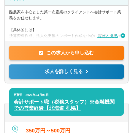
【歓迎】
・日商簿記検定2級
酪農家を中心とした第一次産業のクライアントへ会計サポート業
務をお任せします。
【PCスキル】
・Word、Evcel、Powerpoint
【具体的には】
もっと見る
決算資料作成、法人化支援のレポート作成を中心に実施。クライ
アントへ訪問し、ヒアリング、経営課題解決に向けたサポートを
◎求める人物像
行います。
上記スキル等を有し、自立して前向きに取り組むことができる
この求人から申し込む
方。
提供サービス
第一次産業への熱い思いを持った方は歓迎します。
帳簿/試算表/決算書作成の代行、法人化支援と財務分析、事業or投
求人を詳しく見る
資
計画書の作成支援、事業承継プランの立案支援 ほか
更新日：2026年04月01日
会計サポート職（税務スタッフ）※金融機関
での営業経験【北海道 札幌】
350万円～500万円