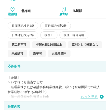
北海道
旭川駅
勤務地
最寄駅
日商簿記検定1級
日商簿記検定2級
日商簿記検定3級
税理士
税理士科目合格
第二新卒可
年間休日120日以上
原則として転勤なし
未経験可
新卒可
女性活躍中
応募条件
【必須】
▽いずれにも該当する方
・経理業務または会計事務所業務経験、或いは金融機関での法人
営業経験(いずれも3年以上)
もっと見る
・第一種運転免許普通自動車
・日商簿記検定3級
仕事内容