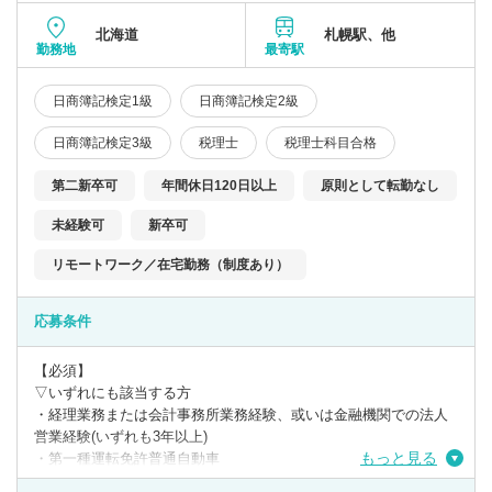
北海道
札幌駅、他
勤務地
最寄駅
日商簿記検定1級
日商簿記検定2級
日商簿記検定3級
税理士
税理士科目合格
第二新卒可
年間休日120日以上
原則として転勤なし
未経験可
新卒可
リモートワーク／在宅勤務（制度あり）
応募条件
【必須】
▽いずれにも該当する方
・経理業務または会計事務所業務経験、或いは金融機関での法人
営業経験(いずれも3年以上)
もっと見る
・第一種運転免許普通自動車
・日商簿記検定3級