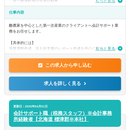
もっと見る
・第一種運転免許普通自動車
・日商簿記検定3級
仕事内容
【歓迎】
・日商簿記検定2級
酪農家を中心とした第一次産業のクライアントへ会計サポート業
務をお任せします。
【PCスキル】
・Word、Evcel、Powerpoint
【具体的には】
もっと見る
決算資料作成、法人化支援のレポート作成を中心に実施。クライ
アントへ訪問し、ヒアリング、経営課題解決に向けたサポートを
◎求める人物像
行います。
上記スキル等を有し、自立して前向きに取り組むことができる
この求人から申し込む
方。
提供サービス
第一次産業への熱い思いを持った方は歓迎します。
帳簿/試算表/決算書作成の代行、法人化支援と財務分析、事業or投
求人を詳しく見る
資
計画書の作成支援、事業承継プランの立案支援 ほか
更新日：2026年04月01日
会計サポート職（税務スタッフ）※会計事務
所経験者【北海道 標津郡※本社】