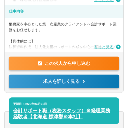
・日商簿記検定3級
仕事内容
【歓迎】
・日商簿記検定2級
酪農家を中心とした第一次産業のクライアントへ会計サポート業
務をお任せします。
【PCスキル】
・Word、Evcel、Powerpoint
【具体的には】
もっと見る
決算資料作成、法人化支援のレポート作成を中心に実施。クライ
アントへ訪問し、ヒアリング、経営課題解決に向けたサポートを
◎求める人物像
行います。
上記スキル等を有し、自立して前向きに取り組むことができる
この求人から申し込む
方。
提供サービス
第一次産業への熱い思いを持った方は歓迎します。
帳簿/試算表/決算書作成の代行、法人化支援と財務分析、事業or投
求人を詳しく見る
資
計画書の作成支援、事業承継プランの立案支援 ほか
更新日：2026年04月01日
会計サポート職（税務スタッフ）※経理業務
経験者【北海道 標津郡※本社】