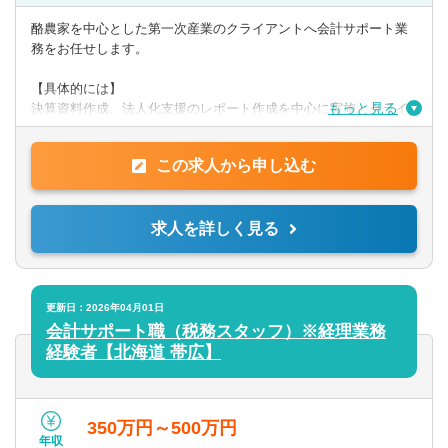
【歓迎】
・日商簿記検定2級
酪農家を中心とした第一次産業のクライアントへ会計サポート業
務をお任せします。
【PCスキル】
・Word、Evcel、Powerpoint
【具体的には】
もっと見る
決算資料作成、法人化支援のレポート作成を中心に実施。クライ
アントへ訪問し、ヒアリング、経営課題解決に向けたサポートを
◎求める人物像
行います。
上記スキル等を有し、自立して前向きに取り組むことができる
この求人から申し込む
方。
提供サービス
第一次産業への熱い思いを持った方は歓迎します。
帳簿/試算表/決算書作成の代行、法人化支援と財務分析、事業or投
求人を詳しく見る
資
計画書の作成支援、事業承継プランの立案支援 ほか
更新日：2026年04月01日
会計サポート職（税務スタッフ）※経理業務
経験者【北海道 帯広】
350万円～500万円
年収