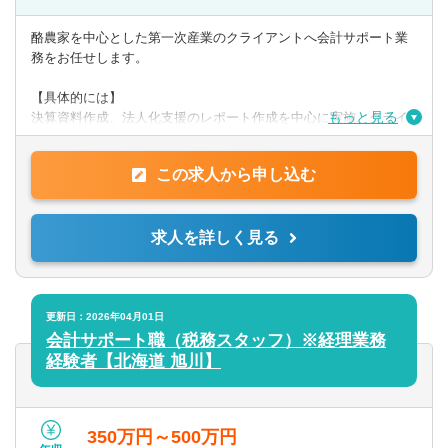
【歓迎】
・日商簿記検定2級
酪農家を中心とした第一次産業のクライアントへ会計サポート業
務をお任せします。
【PCスキル】
・Word、Evcel、Powerpoint
【具体的には】
もっと見る
決算資料作成、法人化支援のレポート作成を中心に実施。クライ
アントへ訪問し、ヒアリング、経営課題解決に向けたサポートを
◎求める人物像
行います。
上記スキル等を有し、自立して前向きに取り組むことができる
この求人から申し込む
方。
提供サービス
第一次産業への熱い思いを持った方は歓迎します。
帳簿/試算表/決算書作成の代行、法人化支援と財務分析、事業or投
求人を詳しく見る
資
計画書の作成支援、事業承継プランの立案支援 ほか
更新日：2026年04月01日
会計サポート職（税務スタッフ）※経理業務
経験者【北海道 旭川】
350万円～500万円