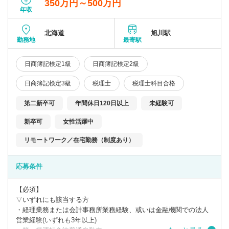
350万円～500万円
年収
北海道
旭川駅
勤務地
最寄駅
日商簿記検定1級
日商簿記検定2級
日商簿記検定3級
税理士
税理士科目合格
第二新卒可
年間休日120日以上
未経験可
新卒可
女性活躍中
リモートワーク／在宅勤務（制度あり）
応募条件
【必須】
▽いずれにも該当する方
・経理業務または会計事務所業務経験、或いは金融機関での法人
営業経験(いずれも3年以上)