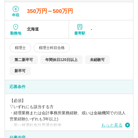
350万円～500万円
年収
北海道
-
勤務地
最寄駅
税理士
税理士科目合格
第二新卒可
年間休日120日以上
未経験可
新卒可
応募条件
【必須】
▽いずれにも該当する方
・経理業務または会計事務所業務経験、或いは金融機関での法人
営業経験(いずれも3年以上)
もっと見る
・第一種運転免許普通自動車
・日商簿記検定3級
仕事内容