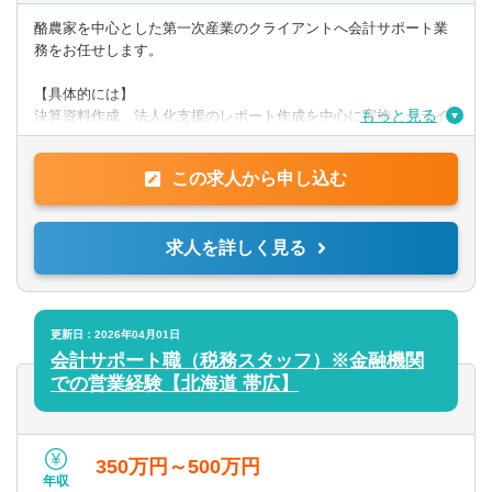
【歓迎】
・日商簿記検定2級
酪農家を中心とした第一次産業のクライアントへ会計サポート業
務をお任せします。
【PCスキル】
・Word、Evcel、Powerpoint
【具体的には】
もっと見る
決算資料作成、法人化支援のレポート作成を中心に実施。クライ
アントへ訪問し、ヒアリング、経営課題解決に向けたサポートを
◎求める人物像
行います。
上記スキル等を有し、自立して前向きに取り組むことができる
この求人から申し込む
方。
提供サービス
第一次産業への熱い思いを持った方は歓迎します。
帳簿/試算表/決算書作成の代行、法人化支援と財務分析、事業or投
求人を詳しく見る
資
計画書の作成支援、事業承継プランの立案支援 ほか
更新日：2026年04月01日
会計サポート職（税務スタッフ）※金融機関
での営業経験【北海道 帯広】
350万円～500万円
年収