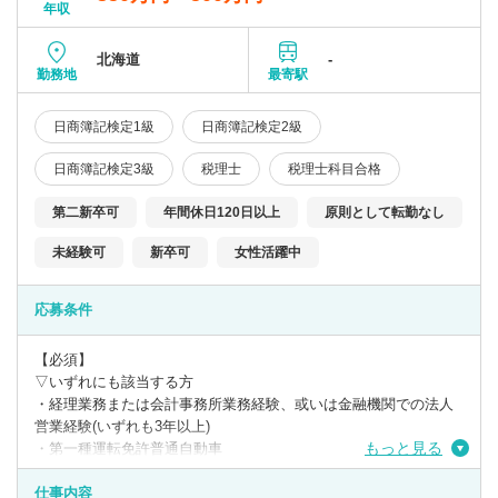
年収
北海道
-
勤務地
最寄駅
日商簿記検定1級
日商簿記検定2級
日商簿記検定3級
税理士
税理士科目合格
第二新卒可
年間休日120日以上
原則として転勤なし
未経験可
新卒可
女性活躍中
応募条件
【必須】
▽いずれにも該当する方
・経理業務または会計事務所業務経験、或いは金融機関での法人
営業経験(いずれも3年以上)
もっと見る
・第一種運転免許普通自動車
・日商簿記検定3級
仕事内容