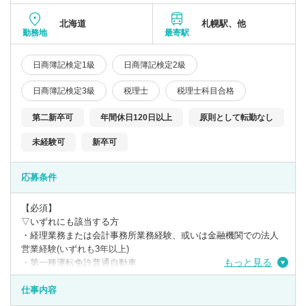
北海道
札幌駅、他
勤務地
最寄駅
日商簿記検定1級
日商簿記検定2級
日商簿記検定3級
税理士
税理士科目合格
第二新卒可
年間休日120日以上
原則として転勤なし
未経験可
新卒可
応募条件
【必須】
▽いずれにも該当する方
・経理業務または会計事務所業務経験、或いは金融機関での法人
営業経験(いずれも3年以上)
もっと見る
・第一種運転免許普通自動車
・日商簿記検定3級
仕事内容
【歓迎】