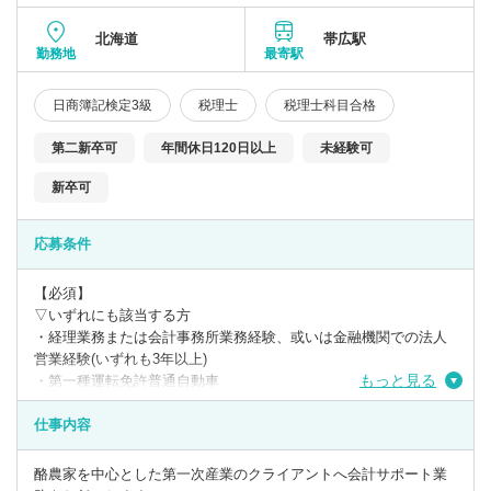
北海道
帯広駅
勤務地
最寄駅
日商簿記検定3級
税理士
税理士科目合格
第二新卒可
年間休日120日以上
未経験可
新卒可
応募条件
【必須】
▽いずれにも該当する方
・経理業務または会計事務所業務経験、或いは金融機関での法人
営業経験(いずれも3年以上)
もっと見る
・第一種運転免許普通自動車
・日商簿記検定3級
仕事内容
【歓迎】
・日商簿記検定2級
酪農家を中心とした第一次産業のクライアントへ会計サポート業