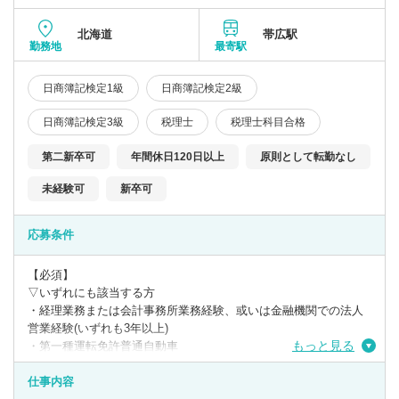
北海道
帯広駅
勤務地
最寄駅
日商簿記検定1級
日商簿記検定2級
日商簿記検定3級
税理士
税理士科目合格
第二新卒可
年間休日120日以上
原則として転勤なし
未経験可
新卒可
応募条件
【必須】
▽いずれにも該当する方
・経理業務または会計事務所業務経験、或いは金融機関での法人
営業経験(いずれも3年以上)
もっと見る
・第一種運転免許普通自動車
・日商簿記検定3級
仕事内容