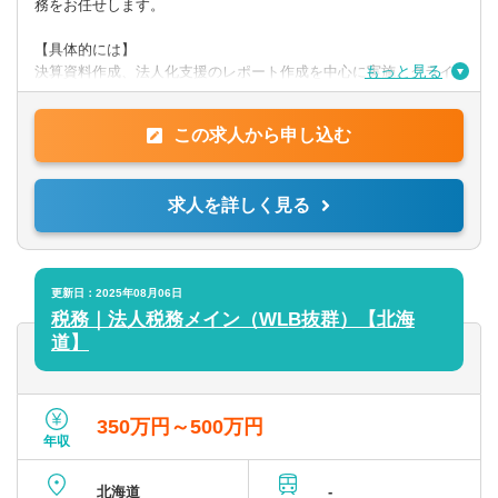
務をお任せします。
【PCスキル】
・Word、Evcel、Powerpoint
【具体的には】
もっと見る
決算資料作成、法人化支援のレポート作成を中心に実施。クライ
アントへ訪問し、ヒアリング、経営課題解決に向けたサポートを
◎求める人物像
行います。
上記スキル等を有し、自立して前向きに取り組むことができる
この求人から申し込む
方。
提供サービス
第一次産業への熱い思いを持った方は歓迎します。
帳簿/試算表/決算書作成の代行、法人化支援と財務分析、事業or投
求人を詳しく見る
資
計画書の作成支援、事業承継プランの立案支援 ほか
更新日：2025年08月06日
税務｜法人税務メイン（WLB抜群）【北海
道】
350万円～500万円
年収
北海道
-