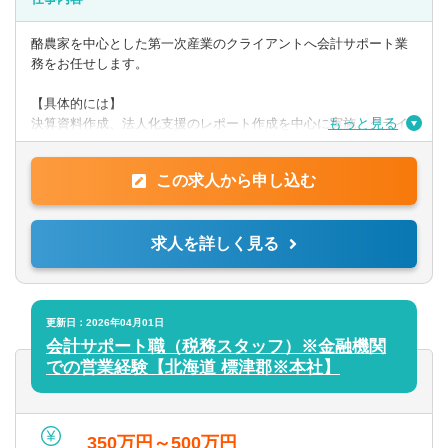
【歓迎】
・日商簿記検定2級
酪農家を中心とした第一次産業のクライアントへ会計サポート業
務をお任せします。
【PCスキル】
・Word、Evcel、Powerpoint
【具体的には】
もっと見る
決算資料作成、法人化支援のレポート作成を中心に実施。クライ
アントへ訪問し、ヒアリング、経営課題解決に向けたサポートを
◎求める人物像
行います。
上記スキル等を有し、自立して前向きに取り組むことができる
この求人から申し込む
方。
提供サービス
第一次産業への熱い思いを持った方は歓迎します。
帳簿/試算表/決算書作成の代行、法人化支援と財務分析、事業or投
求人を詳しく見る
資
計画書の作成支援、事業承継プランの立案支援 ほか
更新日：2026年04月01日
会計サポート職（税務スタッフ）※金融機関
での営業経験【北海道 標津郡※本社】
350万円～500万円