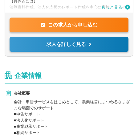
【具体的には】
もっと見る
決算資料作成、法人化支援のレポート作成を中心に実施。クライ
アントへ訪問し、ヒアリング、経営課題解決に向けたサポートを
◎求める人物像
行います。
上記スキル等を有し、自立して前向きに取り組むことができる
この求人から申し込む
方。
提供サービス
第一次産業への熱い思いを持った方は歓迎します。
帳簿/試算表/決算書作成の代行、法人化支援と財務分析、事業or投
求人を詳しく見る
資
計画書の作成支援、事業承継プランの立案支援 ほか
企業情報
会社概要
会計・申告サービスをはじめとして、農業経営にまつわるさまざ
まな場面でのサポート
■申告サポート
■法人化サポート
■事業継承サポート
■相続サポート