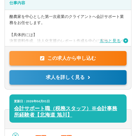
仕事内容
【歓迎】
・日商簿記検定2級
酪農家を中心とした第一次産業のクライアントへ会計サポート業
務をお任せします。
【PCスキル】
・Word、Evcel、Powerpoint
【具体的には】
もっと見る
決算資料作成、法人化支援のレポート作成を中心に実施。クライ
アントへ訪問し、ヒアリング、経営課題解決に向けたサポートを
◎求める人物像
行います。
上記スキル等を有し、自立して前向きに取り組むことができる
この求人から申し込む
方。
提供サービス
第一次産業への熱い思いを持った方は歓迎します。
帳簿/試算表/決算書作成の代行、法人化支援と財務分析、事業or投
求人を詳しく見る
資
計画書の作成支援、事業承継プランの立案支援 ほか
更新日：2026年04月01日
会計サポート職（税務スタッフ）※会計事務
所経験者【北海道 旭川】