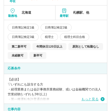
年収
北海道
札幌駅、他
勤務地
最寄駅
日商簿記検定1級
日商簿記検定2級
日商簿記検定3級
税理士
税理士科目合格
第二新卒可
年間休日120日以上
原則として転勤なし
未経験可
新卒可
応募条件
【必須】
▽いずれにも該当する方
・経理業務または会計事務所業務経験、或いは金融機関での法人
営業経験(いずれも3年以上)
もっと見る
・第一種運転免許普通自動車
・日商簿記検定3級
仕事内容