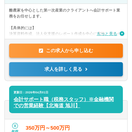
【歓迎】
・日商簿記検定2級
酪農家を中心とした第一次産業のクライアントへ会計サポート業
務をお任せします。
【PCスキル】
・Word、Evcel、Powerpoint
【具体的には】
もっと見る
決算資料作成、法人化支援のレポート作成を中心に実施。クライ
アントへ訪問し、ヒアリング、経営課題解決に向けたサポートを
◎求める人物像
行います。
上記スキル等を有し、自立して前向きに取り組むことができる
この求人から申し込む
方。
提供サービス
第一次産業への熱い思いを持った方は歓迎します。
帳簿/試算表/決算書作成の代行、法人化支援と財務分析、事業or投
求人を詳しく見る
資
計画書の作成支援、事業承継プランの立案支援 ほか
更新日：2026年04月01日
会計サポート職（税務スタッフ）※金融機関
での営業経験【北海道 旭川】
350万円～500万円
年収