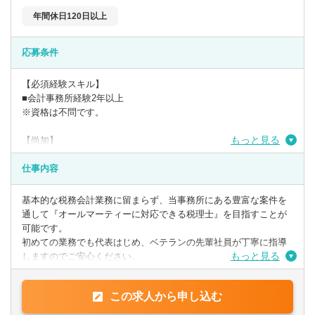
年間休日120日以上
応募条件
【必須経験スキル】
■会計事務所経験2年以上
※資格は不問です。
もっと見る
【尚加】
■税理士有資格者の方
■税理試験科目合格者
仕事内容
基本的な税務会計業務に留まらず、当事務所にある豊富な案件を
通して『オールマーティーに対応できる税理士』を目指すことが
可能です。
初めての業務でも代表はじめ、ベテランの先輩社員が丁寧に指導
もっと見る
しますのでご安心ください。
＜税理士補助業務＞
この求人から申し込む
■入力業務、月次巡回監査、決算業務、
■法人・個人申告業務及び相続税の申告業務