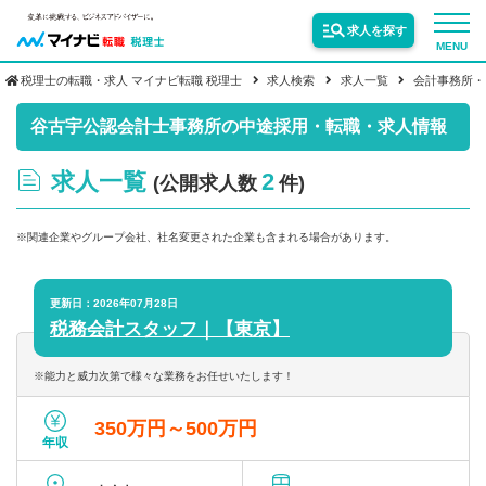
求人を探す
MENU
税理士の転職・求人 マイナビ転職 税理士
求人検索
求人一覧
会計事務所・
サービス紹介
谷古宇公認会計士事務所の中途採用・転職・求人情報
求人一覧
2
(公開求人数
件)
転職お役立ち情報
※関連企業やグループ会社、社名変更された企業も含まれる場合があります。
業界情報
更新日：2026年07月28日
税務会計スタッフ｜【東京】
求人情報
※能力と威力次第で様々な業務をお任せいたします！
350万円～500万円
年収