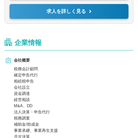
求人を詳しく見る
＜コンサルタント業務＞
■月々の経営改善及び金融機関対応等
■事業承継、資産構築、企業再生、IPO支援、M&A等
※会計事務所での経験年数は関係なく、本人の能力・意力に応じ
企業情報
てどんどん仕事をお任せします
※他では早い段階からなかなか経験が積めない、経営コンサル、
M&A、事業承継、資産税などの案件も豊富にあります。
会社概要
＜補足＞
税務会計顧問
クライアント規模：売上数千万円～数百億円
確定申告代行
担当社数：10～12社程度
相続税申告
クライアント属性は法人がメインとなります。
会社設立
資金調達
経営相談
M&A、DD
法人決算・申告代行
税務調査
補助金/助成金
事業承継、事業再生支援
月次決算