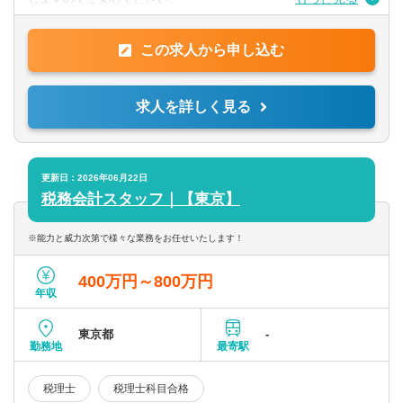
＜税理士補助業務＞
この求人から申し込む
■入力業務、月次巡回監査、決算業務、
■法人・個人申告業務及び相続税の申告業務
求人を詳しく見る
＜コンサルタント業務＞
■月々の経営改善及び金融機関対応等
■事業承継、資産構築、企業再生、IPO支援、M&A等
※会計事務所での経験年数は関係なく、本人の能力・意力に応じ
更新日：2026年06月22日
てどんどん仕事をお任せします
税務会計スタッフ｜【東京】
※他では早い段階からなかなか経験が積めない、経営コンサル、
M&A、事業承継、資産税などの案件も豊富にあります。
※能力と威力次第で様々な業務をお任せいたします！
＜補足＞
400万円～800万円
クライアント規模：売上数千万円～数百億円
年収
担当社数：10～12社程度
クライアント属性は法人がメインとなります。
東京都
-
勤務地
最寄駅
税理士
税理士科目合格