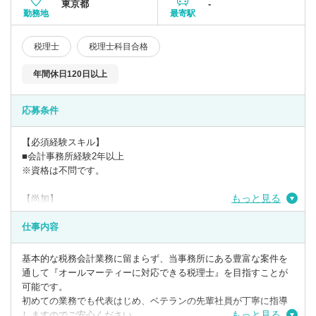
東京都
-
勤務地
最寄駅
税理士
税理士科目合格
年間休日120日以上
応募条件
【必須経験スキル】
■会計事務所経験2年以上
※資格は不問です。
もっと見る
【尚加】
■税理士有資格者の方
■税理試験科目合格者
仕事内容
基本的な税務会計業務に留まらず、当事務所にある豊富な案件を
通して『オールマーティーに対応できる税理士』を目指すことが
可能です。
初めての業務でも代表はじめ、ベテランの先輩社員が丁寧に指導
もっと見る
しますのでご安心ください。