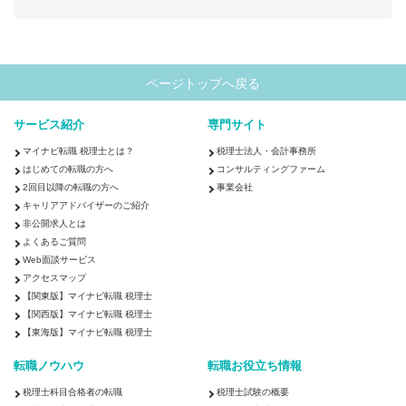
ページトップへ戻る
サービス紹介
専門サイト
マイナビ転職 税理士とは？
税理士法人・会計事務所
はじめての転職の方へ
コンサルティングファーム
2回目以降の転職の方へ
事業会社
キャリアアドバイザーのご紹介
非公開求人とは
よくあるご質問
Web面談サービス
アクセスマップ
【関東版】マイナビ転職 税理士
【関西版】マイナビ転職 税理士
【東海版】マイナビ転職 税理士
転職ノウハウ
転職お役立ち情報
税理士科目合格者の転職
税理士試験の概要