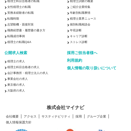
税理士科目合格者の転職
税理士試験の概要
女性税理士の転職
ご紹介企業特集
実務未経験者の転職
年齢別転職事情
転職時期
税理士業界ニュース
志望動機・面接対策
個別転職相談会
職務経歴書・履歴書の書き方
年収診断
転職成功事例
キャリア診断
税理士の転職Q&A
ストレス診断
公開求人検索
採用ご担当者様へ
利用規約
税理士の求人
税理士科目合格者の求人
個人情報の取り扱いについて
会計事務所・税理士法人の求人
事業会社の求人
東京都の求人
大阪府の求人
株式会社マイナビ
会社概要
アクセス
サスティナビリティ
採用
グループ企業
個人情報保護方針