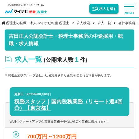
求人を探す
MENU
税理士の転職・求人 マイナビ転職 税理士
求人検索
求人一覧
会計事務所・
サービス紹介
吉田正人公認会計士・税理士事務所の中途採用・転
職・求人情報
転職お役立ち情報
求人一覧
1
(公開求人数
件)
業界情報
※関連企業やグループ会社、社名変更された企業も含まれる場合があります。
求人情報
更新日：2025年08月06日
税務スタッフ｜国内税務業務（リモート週4回
◎）【東京都】
WLB◎スタートアップ企業支援業務を中心に幅広く業務に携われます！
700万円～1200万円