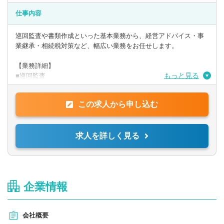
■真面目にコツコツ取り組むことができる方
■コミュニケーション能力が高いというよりも、お客様の事を思っ
仕事内容
て動ける方が向いています。
■縁の下の力持ち的な業務が好きな方
巡回監査や書類作成といった基本業務から、経営アドバイス・事
業継承・相続税対策など、幅広い業務をお任せします。
【業務詳細】
もっと見る
■巡回監査
■決算や申告書類の作成
■経営アドバイス
この求人から申し込む
■事業継承・相続税対策 など
求人を詳しく見る
企業情報
会社概要