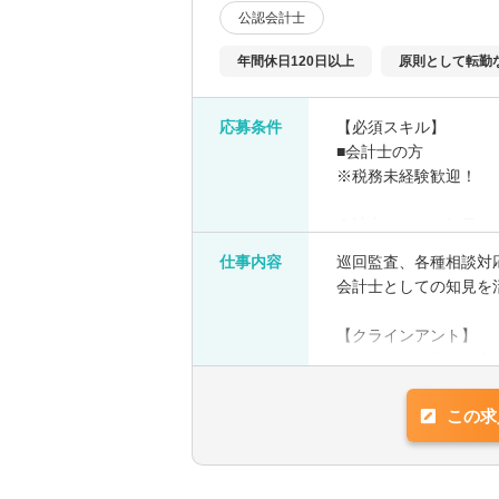
公認会計士
年間休日120日以上
原則として転勤
応募条件
【必須スキル】
■会計士の方
※税務未経験歓迎！
会計士としての知見を
税務未経験の方も０か
仕事内容
巡回監査、各種相談対
社内に会計士は1名在
会計士としての知見を
【クラインアント】
ベンチャー企業から上
【会計ソフト】
この求
主に弥生会計を使用し