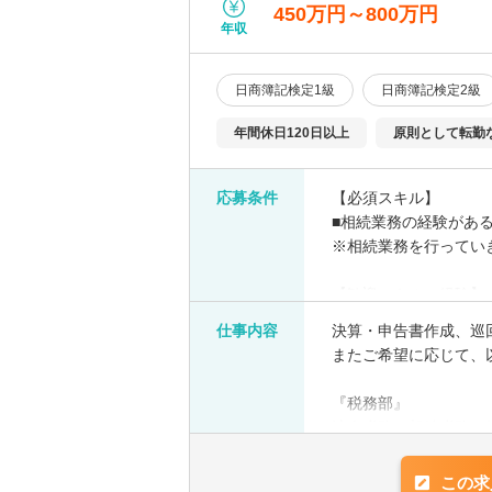
450万円～800万円
年収
日商簿記検定1級
日商簿記検定2級
年間休日120日以上
原則として転勤
応募条件
【必須スキル】
■相続業務の経験があ
※相続業務を行ってい
【歓迎スキル・経験】
■複数相続案件を経験
仕事内容
決算・申告書作成、巡
■マネジメントの経験
またご希望に応じて、
■税理士試験科目保持
『税務部』
法人税務や相続税務に
『医業経営支援部』
この求