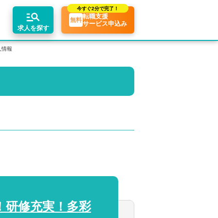
今すぐ
2分で完了！
転職支援
無料
サービス申込み
求人を探す
人情報
エリア別求人情報
ちコンテンツ
業界トピックス
リアアドバイザーの紹介
転職相談会・セミナー
関東・首都圏
転職お役立ち情報
業界情報の記事一覧
介求人例
関西
転職成功ノウハウ
税理士用語辞典
東海
税理士・科目合格者の転職Q&A
！研修充実！多彩