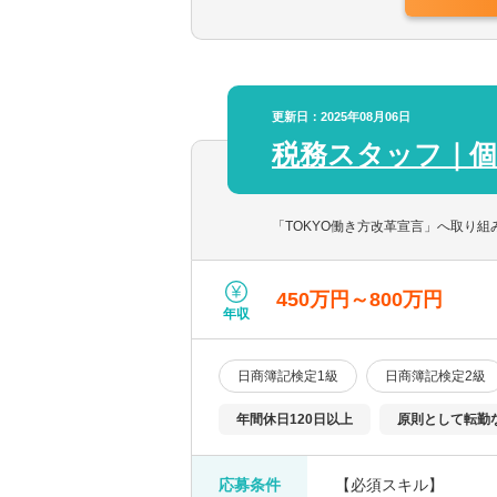
医療機関の税務および
【クラインアント】
ベンチャー企業から上
更新日：2025年08月06日
【会計ソフト】
税務スタッフ｜個
主に弥生会計を使用し
「TOKYO働き方改革宣言」へ取り
450万円～800万円
年収
日商簿記検定1級
日商簿記検定2級
年間休日120日以上
原則として転勤
応募条件
【必須スキル】