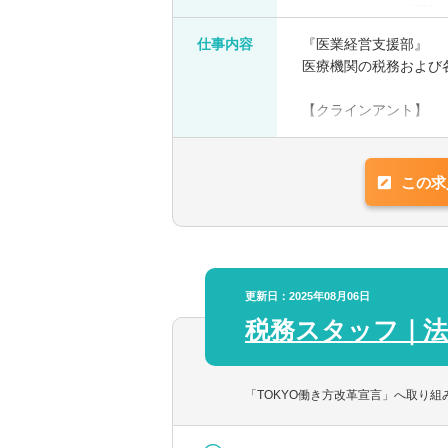
■マネジメントの経験
■税理士試験科目保持
仕事内容
『医業経営支援部』
医療機関の税務および
【クラインアント】
ベンチャー企業から上
【会計ソフト】
この求
主に弥生会計を使用し
更新日：2025年08月06日
税務スタッフ｜法
「TOKYO働き方改革宣言」へ取り