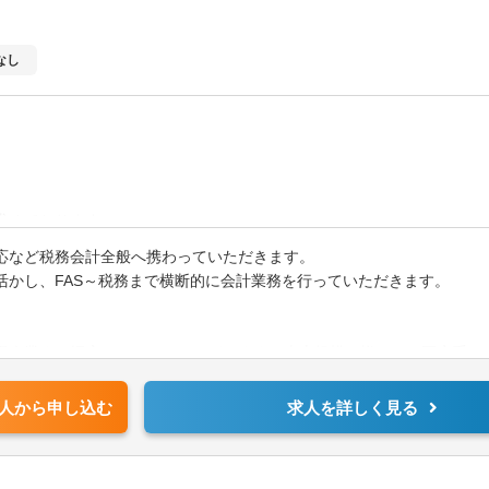
なし
求めております。
ら学べる環境がございます。
応など税務会計全般へ携わっていただきます。
籍しており、税務未経験で税務が行いたいと入社頂いた方です。
活かし、FAS～税務まで横断的に会計業務を行っていただきます。
場企業まで幅広いクライアントがいます。売上規模も様々で、医療系は全
人から申し込む
求人を詳しく見る
ています。奉行シリーズなど、クライントに合わせて様々な会計ソフト