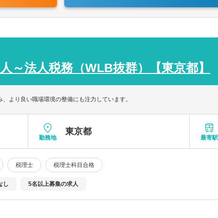
各種コンサルティング業務へ携わります。
場企業まで幅広いクライアントがいます。売上規模も様々で、医療系は全
人～法人税務（WLB抜群）【東京都】
ています。奉行シリーズなど、クライントに合わせて様々な会計ソフト
組み、より良い職場環境の整備にも注力しています。
東京都
勤務地
最寄
税理士
税理士科目合格
なし
5名以上募集の求人