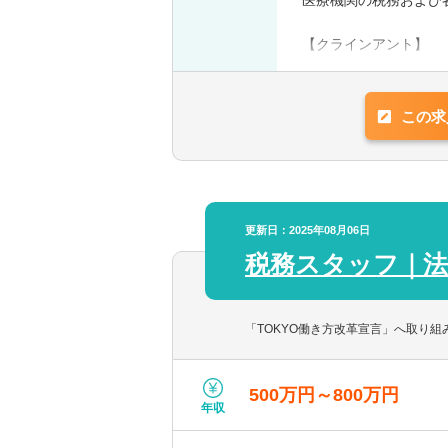
医療機関の税務および
【クラインアント】
ベンチャー企業から上
【会計ソフト】
この求
主に弥生会計を使用し
更新日：2025年08月06日
税務スタッフ｜法
「TOKYO働き方改革宣言」へ取り
500万円～800万円
年収