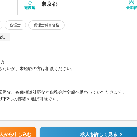
東京都
勤務地
最寄
税理士
税理士科目合格
なし
る方
きたいが、未経験の方は相談ください。
してきた方
回監査、各種相談対応など税務会計全般へ携わっていただきます。
がある方
以下2つの部署を選択可能です。
者以上
携わります。
人から申し込む
求人を詳しく見る