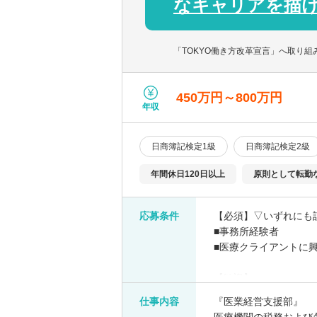
なキャリアを描
「TOKYO働き方改革宣言」へ取り
450万円～800万円
年収
日商簿記検定1級
日商簿記検定2級
年間休日120日以上
原則として転勤
応募条件
【必須】▽いずれにも
■事務所経験者
■医療クライアントに
【歓迎】
■税理士試験科目保持
仕事内容
『医業経営支援部』