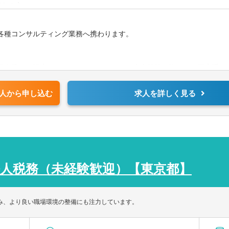
がある方
者以上
各種コンサルティング業務へ携わります。
場企業まで幅広いクライアントがいます。売上規模も様々で、医療系は全
人から申し込む
求人を詳しく見る
ています。奉行シリーズなど、クライントに合わせて様々な会計ソフト
人税務（未経験歓迎）【東京都】
組み、より良い職場環境の整備にも注力しています。