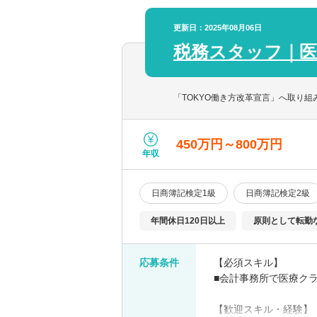
更新日：2025年08月06日
税務スタッフ｜医
「TOKYO働き方改革宣言」へ取り
450万円～800万円
年収
日商簿記検定1級
日商簿記検定2級
年間休日120日以上
原則として転勤
応募条件
【必須スキル】
■会計事務所で医療ク
【歓迎スキル・経験】