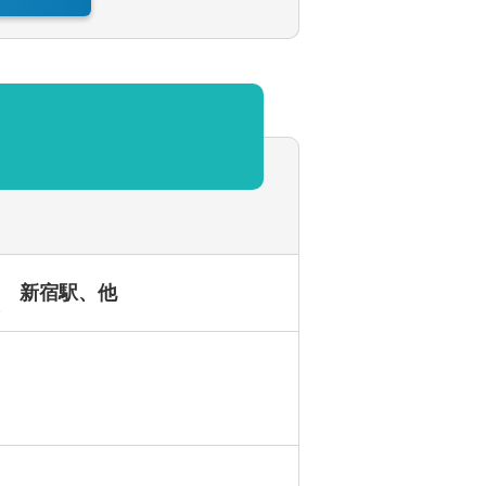
体の3分の1程度です。
を使用しています。
新宿駅、他
駅