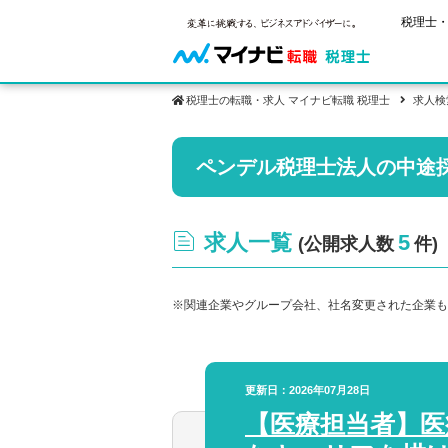
税理士・
税理士の転職・求人 マイナビ転職 税理士
求人検
保有資格
ペンデル税理士法人の中途
ご状況別
税理士試
税理士の転
年齢別転職
受験資格・
税理士科目
はじめての
試験科目の
求人一覧
5
(公開求人数
件)
転職お役立ち情報
サービス紹介
業界情報
2回目以降
税理士試験
求人情報
※関連企業やグループ会社、社名変更された企業も
更新日：2026年07月28日
【医療担当者】医