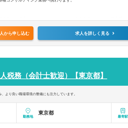
各種コンサルティング業務へ携わります。
場企業まで幅広いクライアントがいます。売上規模も様々で、医療系は全
人から申し込む
求人を詳しく見る
ています。奉行シリーズなど、クライントに合わせて様々な会計ソフト
人税務（会計士歓迎）【東京都】
組み、より良い職場環境の整備にも注力しています。
東京都
勤務地
最寄