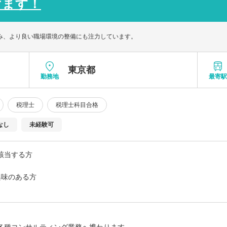
けます！
組み、より良い職場環境の整備にも注力しています。
東京都
勤務地
最寄
税理士
税理士科目合格
なし
未経験可
該当する方
興味のある方
者以上