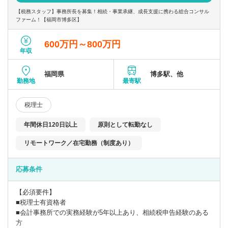
〇クラウド型顧問対応やテレワークを取り入れ、時勢に合った働
【税務スタッフ】事務所長を募集！相続・事業承継、成長支援に携わる総合コンサル
き方が可能です。
ファーム！【福岡市博多区】
600万円～800万円
年収
福岡県
博多駅、他
勤務地
最寄駅
税理士
年間休日120日以上
原則として転勤なし
リモートワーク／在宅勤務（制度あり）
応募条件
【必須要件】
■税理士有資格者
■会計事務所での実務経験が5年以上あり、相続税申告経験のある
方