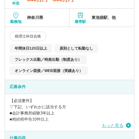
年収
神奈川県
東池袋駅、他
勤務地
最寄駅
税理士科目合格
年間休日120日以上
原則として転勤なし
フレックス出勤／時差出勤（制度あり）
オンライン面接／WEB面接（実績あり）
応募条件
【必須要件】
▽下記、いずれかに該当する方
■会計事務所経験3年以上
■相続税申告10件以上
もっと見る
【歓迎要件】
■相続など資産税実務経験者の方
仕事内容