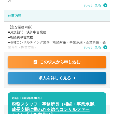
方
もっと見る
【歓迎要件】
■税務顧問を中心にやってきた方
仕事内容
※時短勤務相談可能です！
【主な業務内容】
■月次顧問・決算申告業務
■相続税申告業務
■各種コンサルティング業務（相続対策・事業承継・企業再編・企
もっと見る
業再生・医業支援）
〇入社時の業務イメージとしては、相続案件6割、法人顧問業務4
この求人から申し込む
割です。相続は月3件程度/顧問は担当10件程度です。自身の経験
に合わせて段階的に業務をお任せします。
※入社後のキャリアアップとして、資産税(事業承継/組織再編/相
求人を詳しく見る
続対策等)や中小企業成長支援（資金繰り改善経営アドバイ
ス/MAS監査/財務コンサル）などにも携わることも可能です。 自
身の考えと意欲を重要視した働き方を実現することが出来ます。
〇高付加価値の創造と提供を大切にしています。そのために、ま
更新日：2025年08月06日
ずはきめ細やかなヒアリングで問題点を見つけ、弁護士や司法書
税務スタッフ｜事務所長（相続・事業承継、
士のチームで問題を解決することで高付加価値な商品を創造し、
成長支援に携われる総合コンサルファー
お客様に提供しております。