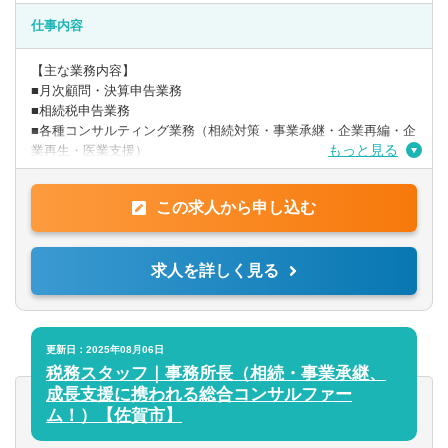
【歓迎要件】
■税務顧問を中心にやってきた方
仕事内容
※時短勤務相談可能です！
【主な業務内容】
■月次顧問・決算申告業務
■相続税申告業務
■各種コンサルティング業務（相続対策・事業承継・企業再編・企
もっと見る
業再生・医業支援）
〇入社時の業務イメージとしては、相続案件6割、法人顧問業務4
この求人から申し込む
割です。相続は月3件程度/顧問は担当10件程度です。自身の経験
に合わせて段階的に業務をお任せします。
※入社後のキャリアアップとして、資産税(事業承継/組織再編/相
求人を詳しく見る
続対策等)や中小企業成長支援（資金繰り改善経営アドバイ
ス/MAS監査/財務コンサル）などにも携わることも可能です。 自
身の考えと意欲を重要視した働き方を実現することが出来ます。
〇高付加価値の創造と提供を大切にしています。そのために、ま
更新日：2025年08月06日
ずはきめ細やかなヒアリングで問題点を見つけ、弁護士や司法書
税務スタッフ｜事務所長（相続・事業承継、
士のチームで問題を解決することで高付加価値な商品を創造し、
成長支援に携われる総合コンサルファー
お客様に提供しております。
ム！）【佐賀市】