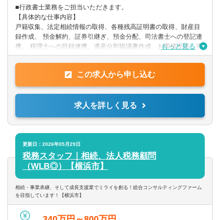
■行政書士業務をご担当いただきます。
【具体的な仕事内容】
戸籍収集、法定相続情報の取得、各種残高証明書の取得、財産目
録作成、 預金解約、証券引継ぎ、預金分配、司法書士への登記連
もっと見る
携、 税理士への目録連携、遺産分割協議書作成、お客様面談、遺
言作成、 遺言執行、遺産整理業務、（車両の名義変更）
変更の範囲：当社業務全般
この求人から申し込む
求人を詳しく見る
更新日：2026年05月29日
税務スタッフ｜相続、法人税務顧問
（WLB◎）【横浜市】
相続・事業承継、そして成長支援業でミライを創る！総合コンサルティングファーム
を目指しています！【横浜市】
340万円～800万円