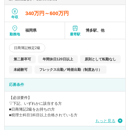
340万円～600万円
年収
福岡県
博多駅、他
勤務地
最寄駅
日商簿記検定2級
第二新卒可
年間休日120日以上
原則として転勤なし
未経験可
フレックス出勤／時差出勤（制度あり）
応募条件
【必須要件】
▽下記、いずれかに該当する方
■日商簿記2級をお持ちの方
■税理士科目1科目以上合格されている方
もっと見る
【歓迎要件】