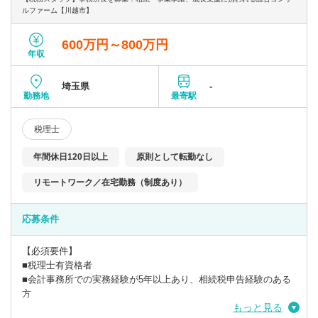
とも可能です。
ルファーム【川越市】
自身の考えと意欲を重要視した働き方を実現することが出来ま
す。
600万円～800万円
年収
〇高付加価値の創造と提供を大切にしています。
そのために、まずはきめ細やかなヒアリングで問題点を見つけ、
埼玉県
-
弁護士や司法書士のチームで問題を解決することで
勤務地
最寄駅
高付加価値な商品を創造し、お客様に提供しております。
税理士
〇クラウド型顧問対応やテレワークを取り入れ、時勢に合った働
き方が可能です。
年間休日120日以上
原則として転勤なし
リモートワーク／在宅勤務（制度あり）
応募条件
【必須要件】
■税理士有資格者
■会計事務所での実務経験が5年以上あり、相続税申告経験のある
方
もっと見る