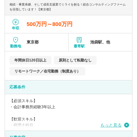
相続・事業承継、そして成長支援業でミライを創る！総合コンサルティングファーム
を目指しています！【東京都】
500万円～800万円
年収
東京都
池袋駅、他
勤務地
最寄駅
年間休日120日以上
原則として転勤なし
リモートワーク／在宅勤務（制度あり）
応募条件
【必須スキル】
・会計事務所経験3年以上
【歓迎スキル】
もっと見る
・税理士科目
・税理士資格