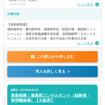
もっと見る
・税理士科目
・税理士資格
・相続税申告10件以上
仕事内容
求める人物像
●何事にも明るく前向きに捉えることができる方
【資産税関連】
●主体的に自ら考え行動できる方
相続税申告・贈与税申告・譲渡税申告・財産評価・相続税シミュ
●目標に向かって努力できる方
レーション・遺産分割協議書作成支援・資産税顧問（セカンドオ
●周りの方へ思いやりを持って接することができる方
ピニオン）・生前対策の立案・遺言作成及び民事信託支援
もっと見る
【事業承継・組織再編】
株価算定・事業承継対策の立案及び実行支援・組織再編税制・事
この求人から申し込む
業承継顧問（セカンドオピニオン）・HDカンパニーの活用支援・
M&A実行支援・DD（デューデリジェンス）・バリュエーション
求人を詳しく見る
【税務顧問】
会計税務相談・各種申告書作成・経営サポート・事業計画策定支
援・融資サポート・税務調査の立ち合い・税務リスクアドバイ
ス・財務アドバイス・会社設立支援
更新日：2025年08月06日
資産税務｜資産税コンサルタント（経験者・
管理職候補）【大阪府】