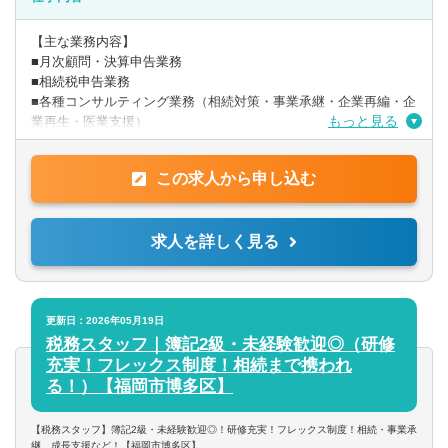
■有資格者の方（税理士・公認会計士）
■税理士試験科目2科目以上保持者の方
【主な業務内容】
■月次顧問・決算申告業務
※時短勤務相談可能です！
■相続税申告業務
■各種コンサルティング業務（相続対策・事業承継・企業再編・企
もっと見る
業再生・医業支援）
〇入社時の業務イメージとしては、相続案件6割、法人顧問業務4
この求人から申し込む
割です。相続は月3件程度/顧問は担当10件程度です。自身の経験
に合わせて段階的に業務をお任せします。
※入社後のキャリアアップとして、資産税(事業承継/組織再編/相
求人を詳しく見る
続対策等)や中小企業成長支援（資金繰り改善経営アドバイ
ス/MAS監査/財務コンサル）などにも携わることも可能です。 自
身の考えと意欲を重要視した働き方を実現することが出来ます。
〇高付加価値の創造と提供を大切にしています。そのために、ま
更新日：2026年05月19日
ずはきめ細やかなヒアリングで問題点を見つけ、弁護士や司法書
税務スタッフ｜簿記2級・未経験歓迎◎（研修
士のチームで問題を解決することで高付加価値な商品を創造し、
充実！フレックス制度！相続まで携われ
お客様に提供しております。
る！）【福岡市博多区】
〇クラウド型顧問対応やテレワークを取り入れ、時勢に合った働
【税務スタッフ】簿記2級・未経験歓迎◎！研修充実！フレックス制度！相続・事業承
き方が可能です。
継、成長支援など！【福岡市博多区】