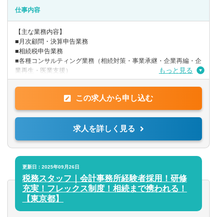
【歓迎要件】
■税理士科目複数合格されている方
仕事内容
■相続など資産税実務経験者の方
■税務顧問を中心にやってきた方
【主な業務内容】
■月次顧問・決算申告業務
※時短勤務相談可能です！
■相続税申告業務
■各種コンサルティング業務（相続対策・事業承継・企業再編・企
もっと見る
業再生・医業支援）
〇入社時の業務イメージとしては、相続案件6割、法人顧問業務4
この求人から申し込む
割です。
※上記の割合につきましては、ご経験やご希望に合わせて相談が
可能です。
求人を詳しく見る
目安として相続は月3件程度/顧問は担当10件程度です。
自身の経験に合わせて段階的に業務をお任せします。
※入社後のキャリアアップとして、資産税(事業承継/組織再編/相
続対策等)や
更新日：2025年09月26日
中小企業成長支援（資金繰り改善経営アドバイス/MAS監査/財務
税務スタッフ｜会計事務所経験者採用！研修
コンサル）などにも携わることも可能です。
充実！フレックス制度！相続まで携われる！
自身の考えと意欲を重要視した働き方を実現することが出来ま
【東京都】
す。