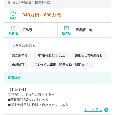
〇高付加価値の創造と提供を大切にしています。
継、そして成長支援！【広島市中区】
そのために、まずはきめ細やかなヒアリングで問題点を見つけ、
弁護士や司法書士のチームで問題を解決することで高付加価値な
340万円～600万円
商品を創造し、お客様に提供しております。
年収
〇クラウド型顧問対応やテレワークを取り入れ、時勢に合った働
広島県
広島駅、他
き方が可能です。
勤務地
最寄駅
日商簿記検定2級
第二新卒可
年間休日120日以上
原則として転勤なし
未経験可
フレックス出勤／時差出勤（制度あり）
応募条件
【必須要件】
▽下記、いずれかに該当する方
■日商簿記2級をお持ちの方
■税理士科目1科目以上合格されている方
もっと見る