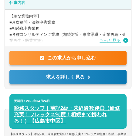
■税理士科目複数合格されている方
仕事内容
■相続など資産税実務経験者の方
■税務顧問を中心にやってきた方
【主な業務内容】
■月次顧問・決算申告業務
※時短勤務相談可能です！
■相続税申告業務
■各種コンサルティング業務（相続対策・事業承継・企業再編・企
もっと見る
業再生・医業支援）
〇入社時の業務イメージとしては、相続案件6割、法人顧問業務4
この求人から申し込む
割です。
※上記の割合につきましては、ご経験やご希望に合わせて相談が
可能です。
求人を詳しく見る
目安として相続は月3件程度/顧問は担当10件程度です。
自身の経験に合わせて段階的に業務をお任せします。
※入社後のキャリアアップとして、資産税(事業承継/組織再編/相
続対策等)や
更新日：2026年04月24日
中小企業成長支援（資金繰り改善経営アドバイス/MAS監査/財務
税務スタッフ｜簿記2級・未経験歓迎◎（研修
コンサル）などにも携わることも可能です。
充実！フレックス制度！相続まで携われ
自身の考えと意欲を重要視した働き方を実現することが出来ま
る！）【広島市中区】
す。
【税務スタッフ】簿記2級・未経験歓迎◎！研修充実！フレックス制度！相続・事業承