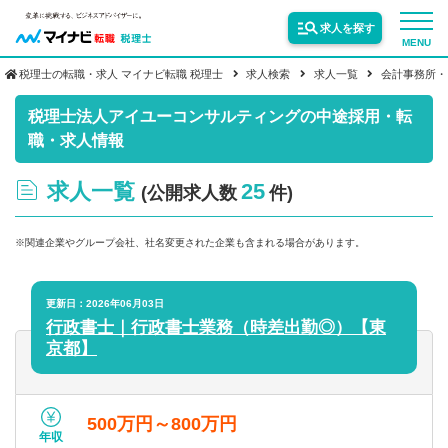
求人を探す
MENU
税理士の転職・求人 マイナビ転職 税理士
求人検索
求人一覧
会計事務所・
サービス紹介
税理士法人アイユーコンサルティングの中途採用・転
職・求人情報
転職お役立ち情報
求人一覧
25
(公開求人数
件)
業界情報
※関連企業やグループ会社、社名変更された企業も含まれる場合があります。
求人情報
更新日：2026年06月03日
行政書士｜行政書士業務（時差出勤◎）【東
京都】
500万円～800万円
年収