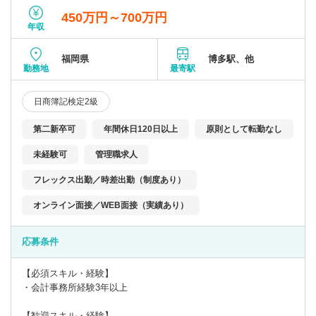
450万円～700万円
年収
福岡県
博多駅、他
勤務地
最寄駅
日商簿記検定2級
第二新卒可
年間休日120日以上
原則として転勤なし
未経験可
管理職求人
フレックス出勤／時差出勤（制度あり）
オンライン面接／WEB面接（実績あり）
応募条件
【必須スキル・経験】
・会計事務所経験3年以上
【歓迎スキル・経験】