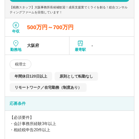
【税務スタッフ】大阪事務所長候補歓迎！成長支援業でミライを創る！総合コンサル
ティングファームを目指しています！
500万円～700万円
年収
大阪府
-
勤務地
最寄駅
税理士
年間休日120日以上
原則として転勤なし
リモートワーク／在宅勤務（制度あり）
応募条件
【必須要件】
・会計事務所経験3年以上
・相続税申告20件以上