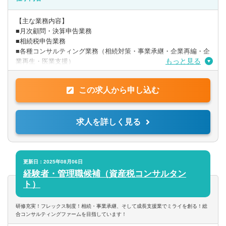
■有資格者の方（税理士・公認会計士）
■税理士試験科目2科目以上保持者の方
【主な業務内容】
■月次顧問・決算申告業務
※時短勤務相談可能です！
■相続税申告業務
■各種コンサルティング業務（相続対策・事業承継・企業再編・企
もっと見る
業再生・医業支援）
〇入社時の業務イメージとしては、相続案件6割、法人顧問業務4
この求人から申し込む
割です。相続は月3件程度/顧問は担当10件程度です。自身の経験
に合わせて段階的に業務をお任せします。
※入社後のキャリアアップとして、資産税(事業承継/組織再編/相
求人を詳しく見る
続対策等)や中小企業成長支援（資金繰り改善経営アドバイ
ス/MAS監査/財務コンサル）などにも携わることも可能です。 自
身の考えと意欲を重要視した働き方を実現することが出来ます。
〇高付加価値の創造と提供を大切にしています。そのために、ま
更新日：2025年08月06日
ずはきめ細やかなヒアリングで問題点を見つけ、弁護士や司法書
経験者・管理職候補（資産税コンサルタン
士のチームで問題を解決することで高付加価値な商品を創造し、
ト）
お客様に提供しております。
研修充実！フレックス制度！相続・事業承継、そして成長支援業でミライを創る！総
〇クラウド型顧問対応やテレワークを取り入れ、時勢に合った働
合コンサルティングファームを目指しています！
き方が可能です。