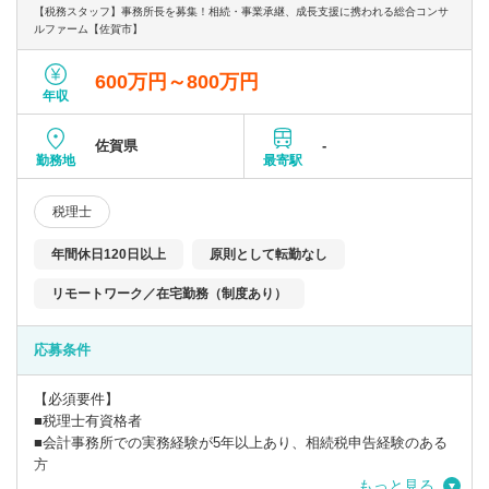
〇クラウド型顧問対応やテレワークを取り入れ、時勢に合った働
【税務スタッフ】事務所長を募集！相続・事業承継、成長支援に携われる総合コンサ
き方が可能です。
ルファーム【佐賀市】
600万円～800万円
年収
佐賀県
-
勤務地
最寄駅
税理士
年間休日120日以上
原則として転勤なし
リモートワーク／在宅勤務（制度あり）
応募条件
【必須要件】
■税理士有資格者
■会計事務所での実務経験が5年以上あり、相続税申告経験のある
方
もっと見る