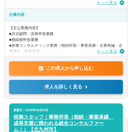
もっと見る
【歓迎要件】
■税務顧問を中心にやってきた方
仕事内容
※時短勤務相談可能です！
【主な業務内容】
■月次顧問・決算申告業務
■相続税申告業務
■各種コンサルティング業務（相続対策・事業承継・企業再編・企
もっと見る
業再生・医業支援）
〇入社時の業務イメージとしては、相続案件6割、法人顧問業務4
この求人から申し込む
割です。相続は月3件程度/顧問は担当10件程度です。自身の経験
に合わせて段階的に業務をお任せします。
※入社後のキャリアアップとして、資産税(事業承継/組織再編/相
求人を詳しく見る
続対策等)や中小企業成長支援（資金繰り改善経営アドバイ
ス/MAS監査/財務コンサル）などにも携わることも可能です。 自
身の考えと意欲を重要視した働き方を実現することが出来ます。
〇高付加価値の創造と提供を大切にしています。そのために、ま
更新日：2025年08月06日
ずはきめ細やかなヒアリングで問題点を見つけ、弁護士や司法書
税務スタッフ｜事務所長（相続・事業承継、
士のチームで問題を解決することで高付加価値な商品を創造し、
成長支援に携われる総合コンサルファー
お客様に提供しております。
ム！）【北九州市】