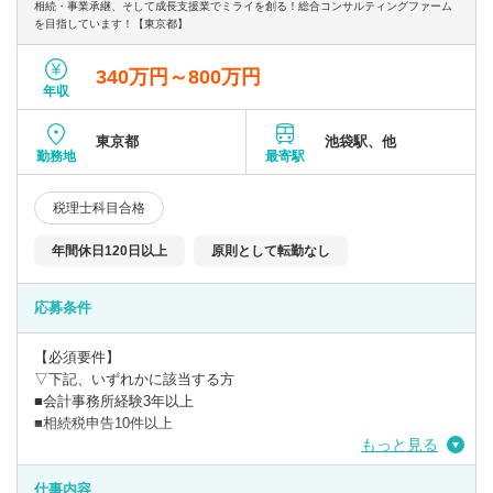
相続・事業承継、そして成長支援業でミライを創る！総合コンサルティングファーム
〇高付加価値の創造と提供を大切にしています。
を目指しています！【東京都】
そのために、まずはきめ細やかなヒアリングで問題点を見つけ、
弁護士や司法書士のチームで問題を解決することで高付加価値な
340万円～800万円
商品を創造し、お客様に提供しております。
年収
〇クラウド型顧問対応やテレワークを取り入れ、時勢に合った働
東京都
池袋駅、他
き方が可能です。
勤務地
最寄駅
税理士科目合格
年間休日120日以上
原則として転勤なし
応募条件
【必須要件】
▽下記、いずれかに該当する方
■会計事務所経験3年以上
■相続税申告10件以上
もっと見る
【歓迎要件】
■相続など資産税実務経験者の方
仕事内容