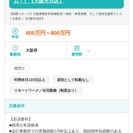
ム！）【大阪市北区】
〇クラウド型顧問対応やテレワークを取り入れ、時勢に合った働
【税務スタッフ】大阪事務所長候補歓迎！相続・事業承継、そして成長支援業でミラ
き方が可能です。
イを創る！【大阪市北区】
600万円～800万円
年収
大阪府
-
勤務地
最寄駅
税理士
年間休日120日以上
原則として転勤なし
リモートワーク／在宅勤務（制度あり）
応募条件
【必須要件】
■税理士有資格者
■会計事務所での実務経験が5年以上あり、相続税申告経験のある