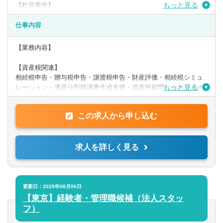
もっと見る
【歓迎要件】
・税理士科目
・税理士資格
仕事内容
【求める人物像】
【業務内容】
●何事にも明るく前向きに捉えることができる方
●主体的に自ら考え行動できる方
【資産税関連】
●目標に向かって努力できる方
相続税申告・贈与税申告・譲渡税申告・財産評価・相続税シミュ
●周りの方へ思いやりを持って接することができる方
もっと見る
レーション・遺産分割協議書作成支援・資産税顧問（セカンドオ
ピニオン）・生前対策の立案・遺言作成及び民事信託支援
この求人から申し込む
【事業承継・組織再編】
株価算定・事業承継対策の立案及び実行支援・組織再編税制・事
業承継顧問（セカンドオピニオン）・HDカンパニーの活用支援・
求人を詳しく見る
M&A実行支援・DD（デューデリジェンス）・バリュエーション
更新日：2025年08月06日
【東京】経験者・管理職候補（法人スタッ
フ）