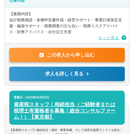
仕事内容
【求める人物像】
●何事にも明るく前向きに捉えることができる方
【業務内容】
●主体的に自ら考え行動できる方
会計税務相談・各種申告書作成・経営サポート・事業計画策定支
●目標に向かって努力できる方
援・融資サポート・税務調査の立ち合い・税務リスクアドバイ
●周りの方へ思いやりを持って接することができる方
ス・財務アドバイス・会社設立支援
もっと見る
ベンチャー、スタートアップ企業から中小企業まで
幅広いお客様を担当できます。
この求人から申し込む
税務申告だけではなく、お客様の売上につながるアドバイスや支
援を行うため
求人を詳しく見る
高付加価値サービスの提供を一緒に行いませんか？
更新日：2025年08月06日
資産税スタッフ｜相続担当（ご経験者または
税理士有資格者を募集！総合コンサルファー
ム！）【東京都】
【資産税スタッフ】相続担当！相続・事業承継、そして成長支援業でミライを創る！