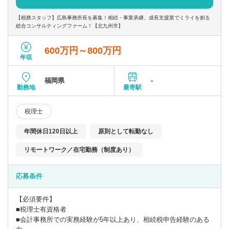
〇クラウド型顧問対応やテレワークを取り入れ、時勢に合った働
【税務スタッフ】広島事務所長を募集！相続・事業承継、成長支援業でミライを創る
き方が可能です。
総合コンサルティングファーム！【北九州市】
600万円～800万円
年収
福岡県
-
勤務地
最寄駅
税理士
年間休日120日以上
原則として転勤なし
リモートワーク／在宅勤務（制度あり）
応募条件
【必須要件】
■税理士有資格者
■会計事務所での実務経験が5年以上あり、相続税申告経験のある