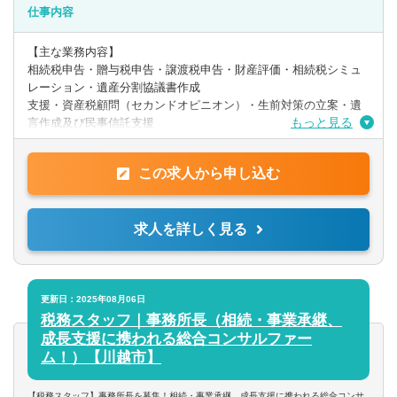
仕事内容
【主な業務内容】
相続税申告・贈与税申告・譲渡税申告・財産評価・相続税シミュ
レーション・遺産分割協議書作成
支援・資産税顧問（セカンドオピニオン）・生前対策の立案・遺
もっと見る
言作成及び民事信託支援
資産総額数千万円～数十億円のお客様の相続税申告・タックスコ
この求人から申し込む
ンサルティングを行います。
資産税が未経験でも社内研修(Off-JT)と契約から遺産分割協議、提
案、報告までの同行(OJT)で経験値を積むことができます。
求人を詳しく見る
【事業承継】
株価算定・組織再編・M&Aを含む事業承継支援を行います。
弊社は事業承継特化事務所として創業しましたので、その実力・
案件数は全国トップクラスです。
更新日：2025年08月06日
税理士業界の中でも最難関業務と言われる事業承継のスキルを習
税務スタッフ｜事務所長（相続・事業承継、
得頂ける環境があります。
成長支援に携われる総合コンサルファー
ム！）【川越市】
〇入社後のキャリアアップとして、中小企業成長支援（資金繰り
改善経営アドバイス/MAS監査/財務コンサル）などにも携わるこ
【税務スタッフ】事務所長を募集！相続・事業承継、成長支援に携われる総合コンサ