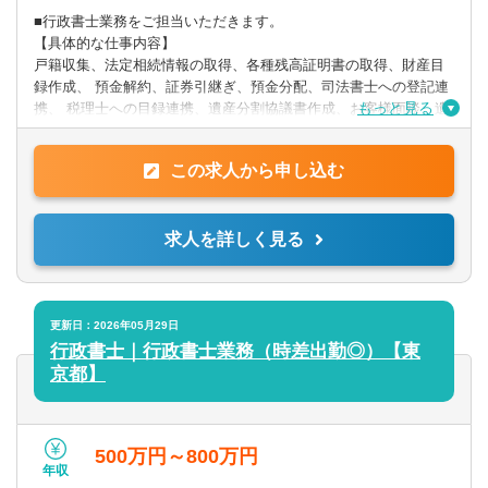
■行政書士業務をご担当いただきます。
【具体的な仕事内容】
戸籍収集、法定相続情報の取得、各種残高証明書の取得、財産目
録作成、 預金解約、証券引継ぎ、預金分配、司法書士への登記連
もっと見る
携、 税理士への目録連携、遺産分割協議書作成、お客様面談、遺
言作成、 遺言執行、遺産整理業務、（車両の名義変更）
変更の範囲：当社業務全般
この求人から申し込む
求人を詳しく見る
更新日：2026年05月29日
行政書士｜行政書士業務（時差出勤◎）【東
京都】
500万円～800万円
年収