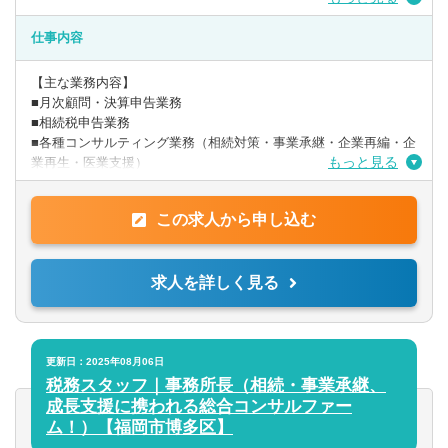
【歓迎要件】
■税務顧問を中心にやってきた方
仕事内容
※時短勤務相談可能です！
【主な業務内容】
■月次顧問・決算申告業務
■相続税申告業務
■各種コンサルティング業務（相続対策・事業承継・企業再編・企
もっと見る
業再生・医業支援）
〇入社時の業務イメージとしては、相続案件6割、法人顧問業務4
この求人から申し込む
割です。相続は月3件程度/顧問は担当10件程度です。自身の経験
に合わせて段階的に業務をお任せします。
※入社後のキャリアアップとして、資産税(事業承継/組織再編/相
求人を詳しく見る
続対策等)や中小企業成長支援（資金繰り改善経営アドバイ
ス/MAS監査/財務コンサル）などにも携わることも可能です。 自
身の考えと意欲を重要視した働き方を実現することが出来ます。
〇高付加価値の創造と提供を大切にしています。そのために、ま
更新日：2025年08月06日
ずはきめ細やかなヒアリングで問題点を見つけ、弁護士や司法書
税務スタッフ｜事務所長（相続・事業承継、
士のチームで問題を解決することで高付加価値な商品を創造し、
成長支援に携われる総合コンサルファー
お客様に提供しております。
ム！）【福岡市博多区】