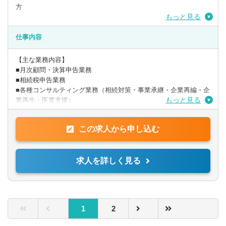
方
もっと見る
【歓迎要件】
■税務顧問を中心にやってきた方
仕事内容
※時短勤務相談可能です！
【主な業務内容】
■月次顧問・決算申告業務
■相続税申告業務
■各種コンサルティング業務（相続対策・事業承継・企業再編・企
もっと見る
業再生・医業支援）
〇入社時の業務イメージとしては、相続案件6割、法人顧問業務4
この求人から申し込む
割です。相続は月3件程度/顧問は担当10件程度です。自身の経験
に合わせて段階的に業務をお任せします。
※入社後のキャリアアップとして、資産税(事業承継/組織再編/相
求人を詳しく見る
続対策等)や中小企業成長支援（資金繰り改善経営アドバイ
ス/MAS監査/財務コンサル）などにも携わることも可能です。 自
身の考えと意欲を重要視した働き方を実現することが出来ます。
〇高付加価値の創造と提供を大切にしています。そのために、ま
1
2
ずはきめ細やかなヒアリングで問題点を見つけ、弁護士や司法書
士のチームで問題を解決することで高付加価値な商品を創造し、