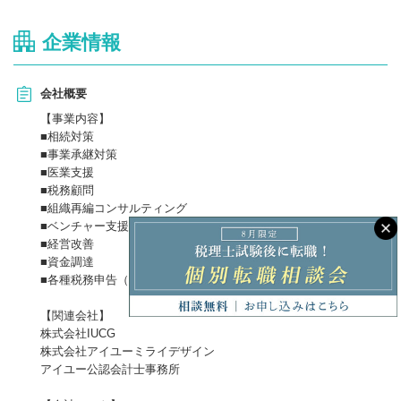
お客様に提供しております。
企業情報
〇クラウド型顧問対応やテレワークを取り入れ、時勢に合った働
き方が可能です。
会社概要
【事業内容】
■相続対策
■事業承継対策
■医業支援
■税務顧問
■組織再編コンサルティング
■ベンチャー支援税務コンサルティング
■経営改善
■資金調達
■各種税務申告（相続税、法人税、所得税、消費税、地方税）
【関連会社】
株式会社IUCG
株式会社アイユーミライデザイン
アイユー公認会計士事務所