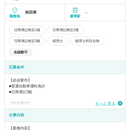
秋田県
-
勤務地
最寄駅
日商簿記検定1級
日商簿記検定2級
日商簿記検定3級
税理士
税理士科目合格
未経験可
応募条件
【必須要件】
■普通自動車運転免許
■日商簿記3級
もっと見る
【歓迎要件】
■日商簿記2級
■税理士科目保持者
仕事内容
■会計事務所経験
【業務内容】