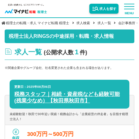
求人を探す
MENU
税理士の転職・求人 マイナビ転職 税理士
求人検索
求人一覧
会計事務所・
サービス紹介
税理士法人RINGSの中途採用・転職・求人情報
求人一覧
1
(公開求人数
件)
転職お役立ち情報
※関連企業やグループ会社、社名変更された企業も含まれる場合があります。
業界情報
更新日：2025年08月06日
税務スタッフ｜相続・資産税なども経験可能
求人情報
(残業少なめ）【秋田県秋田市】
未経験歓迎！秋田で30年近い実績！税務会計から「企業経営の伴走者」を目指す税理
士法人！
300万円～500万円
年収