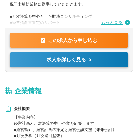
【求める人物像】
税理士補助業務に従事していただきます。
明るく元気で素直な方
■月次決算を中心とした財務コンサルティング
もっと見る
■経営指針書策定のサポート
■中期経営計画や単年度経営計画の導入、運用サポート
■財務セミナーの開催
この求人から申し込む
※働きながら通信制で科目の授業を受けている方もおり、
業務量を調整しながら勉強ができる環境です。
求人を詳しく見る
企業情報
会社概要
【事業内容】
経営計画と月次決算で中小企業を応援します
■経営指針、経営計画の策定と経営会議支援（未来会計）
■月次決算（月次巡回監査）