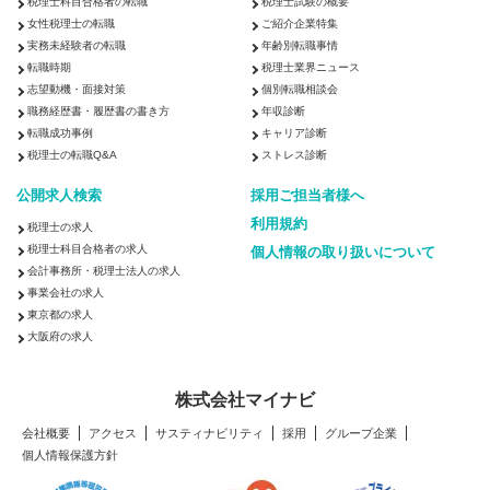
税理士科目合格者の転職
税理士試験の概要
女性税理士の転職
ご紹介企業特集
実務未経験者の転職
年齢別転職事情
転職時期
税理士業界ニュース
志望動機・面接対策
個別転職相談会
職務経歴書・履歴書の書き方
年収診断
転職成功事例
キャリア診断
税理士の転職Q&A
ストレス診断
公開求人検索
採用ご担当者様へ
利用規約
税理士の求人
税理士科目合格者の求人
個人情報の取り扱いについて
会計事務所・税理士法人の求人
事業会社の求人
東京都の求人
大阪府の求人
株式会社マイナビ
会社概要
アクセス
サスティナビリティ
採用
グループ企業
個人情報保護方針