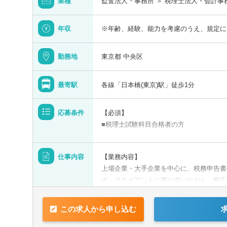
業種
監査法人・事務所 ＞ 税理士法人・会計事
年収
※年齢、経験、能力を考慮のうえ、規定に
勤務地
東京都 中央区
最寄駅
各線「日本橋(東京)駅」徒歩1分
青森県
応募条件
【必須】
宮城県
■税理士試験科目合格者の方
【歓迎】
山形県
仕事内容
【業務内容】
■監査法人にて実務経験のある方
上場企業・大手企業を中心に、税務申告書
■会計事務所にて実務経験のある方
す。クライアントに寄り添いながら、幅広
■事業会社経理にて実務経験のある方
【業務詳細】
この求人から申し込む
■税金計算
■各種税務申告書作成