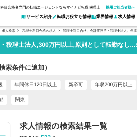
科目合格者専門の転職エージェントならマイナビ転職 税理士
採用ご担当者様へ
サービス紹介
転職お役立ち情報
業界情報
求人情報
求人検索
税理士科目合格の求人
税理士科目合格、会計事務所・税理士法人、年収
・税理士法人,300万円以上,原則として転勤なし..
転職ガイド
験情報
別求人情報
マイナビ転職 税理士とは？
業界別求人情報
企業情報
ご利用ガイド
転職活動お役立
キャ
アクセスマップ
Web面談サービス
個別
ポイント
申し込み手順
職
女性税理士の転職
実名公開企業一覧
ご紹介企業特集
キャリア診断
検索条件に追加）
転職成功事例
非公開求人とは？
ご紹
転職の方へ
一覧と概要
合格の転職
科目合格者の転職
会計事務所・税理士法人への転職
年収診断
よくあるご質問
の転職の方へ
合格後の流れ
未経験分野への転職
コンサルティングファームへの転職
ストレス診断
級
年間休日120日以上
新卒可
年収200万円以上
一般企業・事業会社への転職
都
関東
求人情報の検索結果一覧