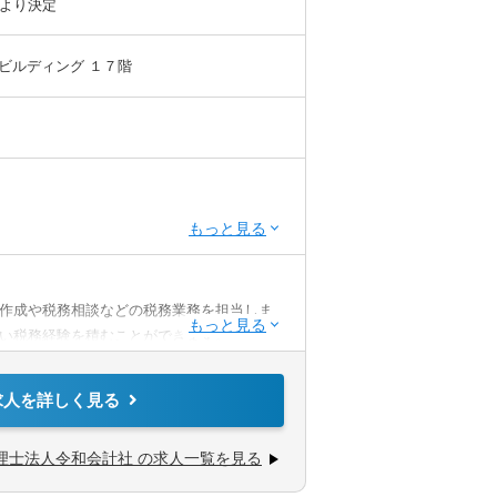
より決定
求人
屋ビルディング １７階
助
あり
／WEB面接（実績あり）
作成や税務相談などの税務業務を担当しま
い税務経験を積むことができます。
求人を詳しく見る
理士法人令和会計社 の求人一覧を見る