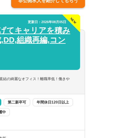
非公開求人を紹介してもらう
更新日：2026年08月05日
広げてキャリアを積み
DD,組織再編,コン
直結の綺麗なオフィス！離職率低！働きや
第二新卒可
年間休日120日以上
躍中