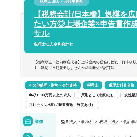
広島県
税理士法人・会計事務所
分類を
分類を
・大手・上場企業の税務を経験することが
を選択する
【税務会計/日本橋】規模を
・一部ではなくクライアントの税務に一環
徳島県
たい方◎上場企業×申告書作成,
サル
以上
愛媛県
税理士法人令和会計社
以上
【福利厚生・社内制度抜群】上場企業の税務に挑戦！日本橋駅
すい職場で長期就業しませんか◎※時短相談可能
この勤務地を設定する
この職種を設定する
検索する
佐賀県
クリア
クリア
クリア
名のみで検索
その他経理・財務・会計資格
税理士
税理士科目合格
年収1000万円以上の求人
原則として転勤なし
女性活
熊本県
フレックス出勤／時差出勤（制度あり）
ートワーク／在宅勤務（制度あり）
年間休日120日
宮崎県
として転勤なし
フレックス出勤
業種
監査法人・事務所 ＞ 税理士法人・会計事
沖縄県