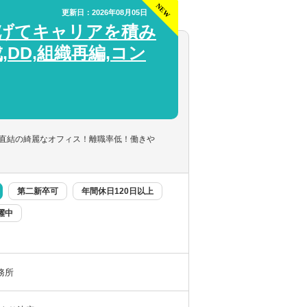
選択してください
選択してください
できます。
更新日：2026年08月05日
広げてキャリアを積み
して携わることができます。
DD,組織再編,コン
直結の綺麗なオフィス！離職率低！働きや
第二新卒可
年間休日120日以上
躍中
以上
／時差出勤（制度あり）
務所