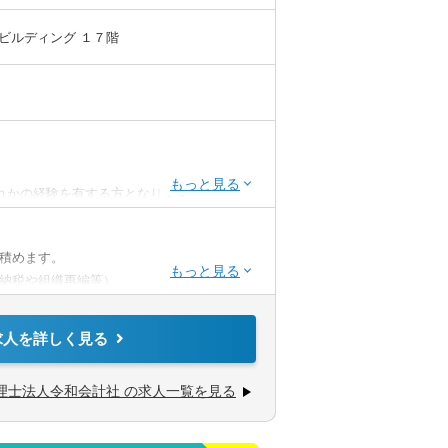
屋ビルディング １７階
れかの経験を有する方となります。
記検定2級
STEP.2
STEP.2
の項目を選択
道府県を選択
積めます。
納税や組織再編等）
業会社
金融機関
求人を詳しく見る
理士法人令和会計社 の求人一覧を見る