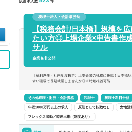
523
該当求人数
件
税理士法人・会計事務所
【税務会計/日本橋】規模を
たい方◎上場企業×申告書作成,
サル
企業名非公開
【福利厚生・社内制度抜群】上場企業の税務に挑戦！日本橋駅
すい職場で長期就業しませんか◎※時短相談可能
その他経理・財務・会計資格
税理士
税理士科目合格
年収1000万円以上の求人
原則として転勤なし
女性活
フレックス出勤／時差出勤（制度あり）