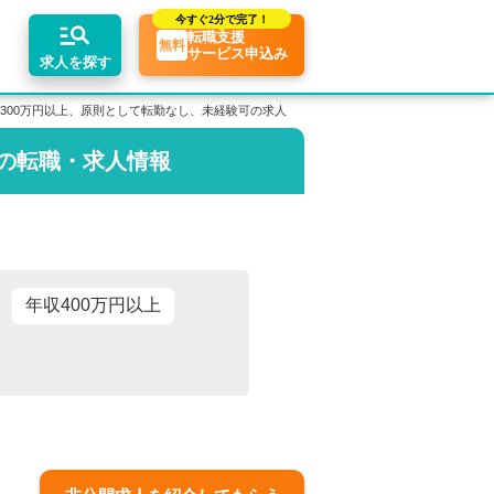
今すぐ
2分で完了！
転職支援
無料
サービス申込み
求人を探す
300万円以上、原則として転勤なし、未経験可の求人
.の転職・求人情報
ちコンテンツ
リアアドバイザーの紹介
業界トピックス
エリア別求人情報
転職相談会・セミナー
転職お役立ち情報
業界情報の記事一覧
関東・首都圏
介求人例
転職成功ノウハウ
税理士用語辞典
関西
税理士・科目合格者の転職Q&A
東海
年収400万円以上