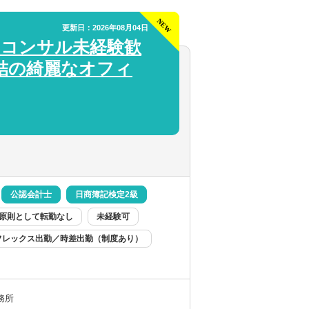
納税や組織再編等）
更新日：2026年08月04日
】コンサル未経験歓
結の綺麗なオフィ
め、税務の専門家として幅広い知見が得られ
公認会計士
日商簿記検定2級
原則として転勤なし
未経験可
フレックス出勤／時差出勤（制度あり）
務所