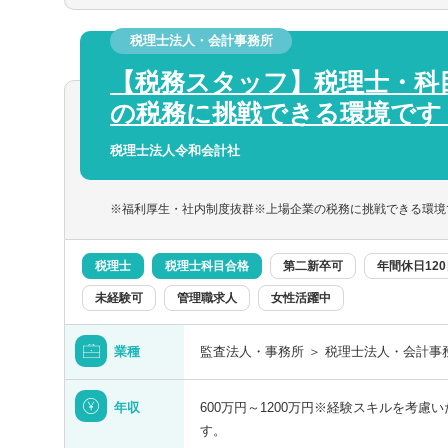
栃木県
■年末調整、確定申告業務
税理士法人・会計事務所
■法人設立に関する手続き及び届出
埼玉県
■税務デューデリジェンス
【税務スタッフ】税理士・科
■税務相談、コンサルティング業務（連結
の税務に挑戦できる環境です
東京都
【得られる経験や知識】
税理士法人令和会計社
■上場企業・大企業の高度な税務スキル
■クライアントを一貫して担当する経験
■領域ごとでクライアントを区切らないた
※福利厚生・社内制度抜群※上場企業の税務に挑戦できる環境
る
■長期的なキャリア形成
税理士
税理士科目合格
第二新卒可
年間休日12
富山県
未経験可
管理職求人
女性活躍中
福井県
業種
監査法人・事務所 ＞ 税理士法人・会計事
長野県
年収
600万円～1200万円※経験スキルを考
す。