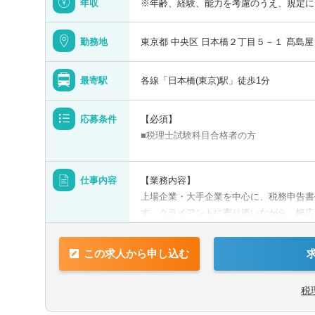
年収
※年齢、経験、能力を考慮のうえ、規定に
可
未経験可
1000万円以上の求人
5名以上募集の
勤務地
東京都 中央区 日本橋２丁目５－１ 髙島
新卒可
託児所・育児補
最寄駅
各線「日本橋(東京)駅」徒歩1分
ゼクティブクラスの求人
海外赴任の機会
Aホルダー募集
有形商材の求人
応募条件
【必須】
■税理士試験科目合格者の方
職求人
オンライン面接
【歓迎】
仕事内容
【業務内容】
■監査法人にて実務経験のある方
力を活かす
中国語を活かす
上場企業・大手企業を中心に、税務申告書
■会計事務所にて実務経験のある方
す。クライアントに寄り添いながら、幅広
■事業会社経理にて実務経験のある方
他語学を活かす
【業務詳細】
この求人から申し込む
■税金計算
■各種税務申告書作成
税
■年末調整、確定申告業務
■法人設立に関する手続き及び届出