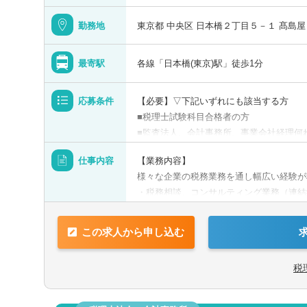
静岡県
勤務地
東京都 中央区 日本橋２丁目５－１ 髙島
三重県
最寄駅
各線「日本橋(東京)駅」徒歩1分
応募条件
【必要】▽下記いずれにも該当する方
■税理士試験科目合格者の方
京都府
■監査法人、会計事務所、事業会社経理何
【歓迎】
士
税理士科目合格
日商簿記検定1級
日商簿
仕事内容
【業務内容】
■税理士資格保有者
兵庫県
選択
択
希望
都
様々な企業の税務業務を通し幅広い経験が
簿記検定3級
■官報合格者
・税務相談、コンサルティング業務（連結
和歌山県
・税務デューデリジェンス
関連
・税金計算
事務所・税理士法人
コンサルティングファーム
事
この求人から申し込む
・各種税務申告書作成
・年末調整、確定申告業務
税
・法人設立に関する手続き及び届出
島根県
選択する
【同社で働くポイント】