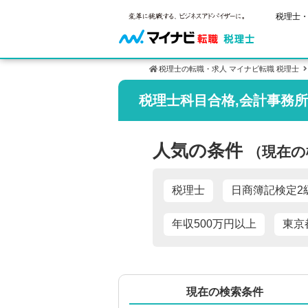
税理士・
税理士の転職・求人 マイナビ転職 税理士
税理士科目合格,会計事務所
ご状況別
税理士試
保有資格
年齢別転職
受験資格・
税理士の転
人気の条件
（現在の
はじめての
試験科目の
税理士科目
サービス紹介
転職お役立ち情報
業界情報
求人情報
2回目以降
税理士試験
税理士
日商簿記検定2
年収500万円以上
東京
現在の検索条件