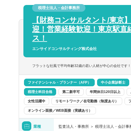
■税務デューデリジェンス
税理士法人・会計事務所
■税務相談、コンサルティング業務（連結
【財務コンサルタント/東京
【得られる経験や知識】
迎！営業経験歓迎！東京駅直
■上場企業・大企業の高度な税務スキル
ス！
■クライアントを一貫して担当する経験
■領域ごとでクライアントを区切らないた
エンサイドコンサルティング株式会社
る
■長期的なキャリア形成
フラットな社風で平均年齢32歳の若い人材が中心の会社です！
ファイナンシャル・プランナー（AFP）
中小企業診断士
税理士科目合格
第二新卒可
年間休日120日以上
女性活躍中
リモートワーク／在宅勤務（制度あり）
オンライン面接／WEB面接（実績あり）
業種
監査法人・事務所 ＞ 税理士法人・会計事