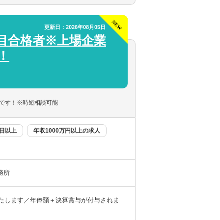
更新日：2026年08月05日
目合格者※上場企業
納税や組織再編等）
！
め、税務の専門家として幅広い知見が得られ
です！※時短相談可能
0日以上
年収1000万円以上の求人
務所
慮いたします／年俸額＋決算賞与が付与されま