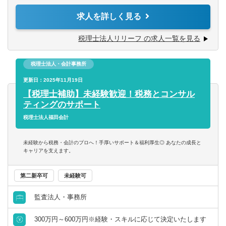
税理士事務所での仕事をお客様に対する「サービス」とし
度）や資産税・相続案件（年間10件以上）にも力を入れて
求人を詳しく見る
て捉えられる
います。
■コツコツ努力できる
チャレンジ意欲のある方には、やってみたい業務を積極的
税理士法人リリーフ の求人一覧を見る
■明るい、人と話すのが好き、事務作業が好き、数字にこだ
にお任せ致します！
わる
■税務相談、各種コンサルティング
■ゆくゆくは経営層として活躍していきたいという意欲をお
税理士法人・会計事務所
■資産税業務
持ちの方
■各種申告書作成、確定申告業務
更新日：2025年11月19日
■決算業務、年末調整
【税理士補助】未経験歓迎！税務とコンサル
※仕事に対する意欲や、上昇志向のある方、大歓迎です！
■関与先への報告
ティングのサポート
人間性を重視しながら採用しているので、たとえ税務の経
■新規顧客開拓 etc.
税理士法人福田会計
験が浅くても、意欲がある方はぜひ一度ご応募ください！
【主な使用ソフト】
未経験から税務・会計のプロへ！手厚いサポート＆福利厚生◎ あなたの成長と
マネーフォワード、freee、弥生、達人、TKC
キャリアを支えます。
※その他お客様や職員の要望により導入する可能性あり
第二新卒可
未経験可
監査法人・事務所
300万円～600万円※経験・スキルに応じて決定いたします