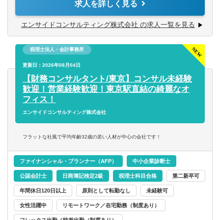
求人を詳しく見る
公認会計士）
・財務状況改善のための資金調達（融資の借り換えやリス
ケジュールなど）
エンサイドコンサルティング株式会社 の求人一覧を見る
・事業計画の見直しや策定支援
税理士法人・会計事務所
【将来のキャリアパス】
・財務コンサルタントとしてエキスパートを目指す
更新日：2026年08月04日
・税務コンサル領域にもチャレンジ
【財務コンサルタント/東京】コンサル未経験
・新規事業立ち上げのためのシステム等に携わる
歓迎！営業経験歓迎！東京駅直結の綺麗なオ
あなたのやる気次第で様々なチャレンジができます！
フィス！
エンサイドコンサルティング株式会社
フラットな社風で平均年齢32歳の若い人材が中心の会社です！
ファイナンシャル・プランナー（AFP）
中小企業診断士
公認会計士
日商簿記検定2級
税理士科目合格
第二新卒可
年間休日120日以上
原則として転勤なし
未経験可
女性活躍中
リモートワーク／在宅勤務（制度あり）
フレックス出勤／時差出勤（制度あり）