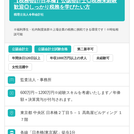
【税務会計/日本橋】公認会計士◎税務未経験
岐阜県
静岡県
※仕事に対する意欲や、上昇志向のある方、大歓迎です！
■関与先への報告
歓迎◎しっかり税務を学びたい方
人間性を重視しながら採用しているので、たとえ税務の経
財務／管理会計
■新規顧客開拓 etc.
税理士法人令和会計社
験が浅くても、意欲がある方はぜひ一度ご応募ください！
愛知県
三重県
【主な使用ソフト】
事務／秘書
※福利厚生・社内制度抜群※上場企業の税務に挑戦できる環境です！※時短相
マネーフォワード、freee、弥生、達人、TKC
関西
談可能
※その他お客様や職員の要望により導入する可能性あり
管理部門アシスタント
公認会計士
公認会計士試験合格
第二新卒可
滋賀県
京都府
年間休日120日以上
年収1000万円以上の求人
未経験可
事務／アシスタント
大阪府
兵庫県
女性活躍中
監査法人・事務所
奈良県
和歌山県
600万円～1200万円※経験スキルを考慮いたします／年俸
中国・四国
額＋決算賞与が付与されます。
東京都 中央区 日本橋２丁目５－１ 髙島屋ビルディング １
鳥取県
島根県
７階
岡山県
広島県
各線「日本橋(東京)駅」徒歩1分