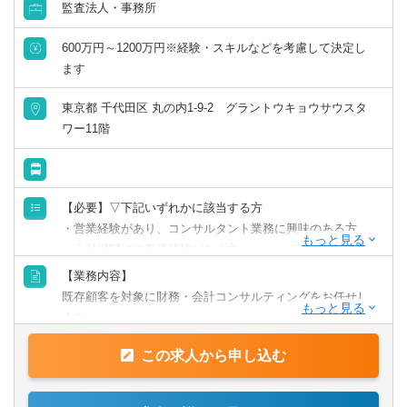
監査法人・事務所
600万円～1200万円※経験・スキルなどを考慮して決定し
ます
東京都 千代田区 丸の内1-9-2 グラントウキョウサウスタ
ワー11階
【必要】▽下記いずれかに該当する方
・営業経験があり、コンサルタント業務に興味のある方
・金融機関にて営業経験がある方
（中小企業をクライアントにしていると尚可）
【業務内容】
・経営企画経験のある方
既存顧客を対象に財務・会計コンサルティングをお任せし
・経理経験のある方
ます。
【歓迎】
この求人から申し込む
【具体的には】
・各種資格をお持ちの方
・資金繰りの管理
（簿記・中小企業診断士・ファイナンシャルプランナー・
・利益管理