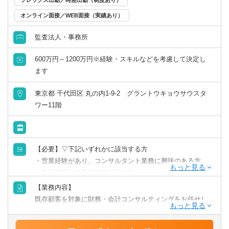
オンライン面接／WEB面接（実績あり）
監査法人・事務所
600万円～1200万円※経験・スキルなどを考慮して決定し
ます
東京都 千代田区 丸の内1-9-2 グラントウキョウサウスタ
ワー11階
【必要】▽下記いずれかに該当する方
・営業経験があり、コンサルタント業務に興味のある方
・金融機関にて営業経験がある方
（中小企業をクライアントにしていると尚可）
【業務内容】
・経営企画経験のある方
既存顧客を対象に財務・会計コンサルティングをお任せし
・経理経験のある方
ます。