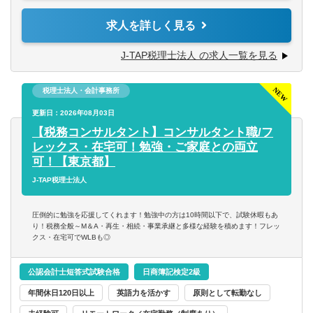
・入出金、記帳、給与計算等事務代行
求人を詳しく見る
【求める人材】
・資産税（相続対策）コンサルティング
■ 謙虚さと素直さがある方（コミュニケーションと協力）
J-TAP税理士法人 の求人一覧を見る
■コミュニケーション能力が高く人と信頼関係を構築できる
■税務支援（スポット）
方（コミュニケーションと協力）
・個人/相続の申告代行
■悪いことも含めあらゆる事象を自己成長機会だと捉えるこ
税理士法人・会計事務所
・税務面の調査（税務DD）
とができる（主体性）
・組織再編ストラクチャーの検討/実行支援
更新日：2026年08月03日
■成長意欲が高い（プロフェッショナリズム）
【税務コンサルタント】コンサルタント職/フ
※経験スキルによってお任せする業務は異なります。
レックス・在宅可！勉強・ご家庭との両立
可！【東京都】
J-TAP税理士法人
圧倒的に勉強を応援してくれます！勉強中の方は10時間以下で、試験休暇もあ
り！税務全般～M＆A・再生・相続・事業承継と多様な経験を積めます！フレッ
クス・在宅可でWLBも◎
公認会計士短答式試験合格
日商簿記検定2級
年間休日120日以上
英語力を活かす
原則として転勤なし