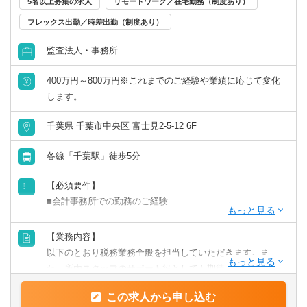
5名以上募集の求人
リモートワーク／在宅勤務（制度あり）
フレックス出勤／時差出勤（制度あり）
リモートワーク／在宅勤務（制度あり）
監査法人・事務所
年間休日120日以上
400万円～800万円※これまでのご経験や業績に応じて変化
原則として転勤なし
します。
千葉県 千葉市中央区 富士見2-5-12 6F
フレックス出勤／時差出勤（制度あり）
各線「千葉駅」徒歩5分
募集・採用情報
【必須要件】
新卒可
■会計事務所での勤務のご経験
未経験可
【歓迎要件】
【業務内容】
■後輩指導（マネジメント）のご経験
以下のとおり税務業務全般を担当していただきます。ま
年収1000万円以上の求人
■税理士科目合格/簿記等の資格をお持ちの方
た、所内スタッフのサポート役としても期待しておりま
す。
【求める人物像】
この求人から申し込む
5名以上募集の求人
【具体的には】