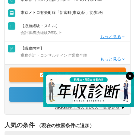
聞かせ下さい。
-----------------------------------------------------------
東京メトロ有楽町線「新富町(東京)駅」徒歩3分
【必須経験・スキル】
会計事務所経験2年以上
▽以下の資格・経験をお持ちの方、優遇します
【職務内容】
■日商簿記3級以上
税務会計・コンサルティング業務全般
■税理士試験科目合格者
■税理士
【具体的には】
■公認会計士
この求人から申し込む
担当を持って、決算から申告までの一連の税務会計業務に
■国税局でお勤め経験がある方
加え、会計データに基づく実績に基づいて分析を行い、予
測を立て、対策を行う、といった一連の流れをお任せしま
求人を詳しく見る
す。
ARK税理士法人 の求人一覧を見る
【担当クライアント】
中小企業を中心に幅広い業種のクライアントを担当してい
検索する
クリア
人気の条件
ただきます。
（現在の検索条件に追加）
平均約25件を担当頂く予定です。