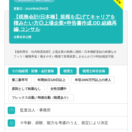
更新日：2026年08月05日
【税務会計/日本橋】規模を広げてキャリアを
積みたい方◎上場企業×申告書作成,DD,組織再
編,コンサル
企業名非公開
【福利厚生・社内制度抜群】上場企業の税務に挑戦！日本橋駅直結の綺麗なオ
フィス！離職率低！働きやすい職場で長期就業しませんか◎※時短相談可能
その他経理・財務・会計資格
税理士
税理士科目合格
第二新卒可
年間休日120日以上
年収1000万円以上の求人
原則として転勤なし
女性活躍中
フレックス出勤／時差出勤（制度あり）
監査法人・事務所
※年齢、経験、能力を考慮のうえ、規定により決定