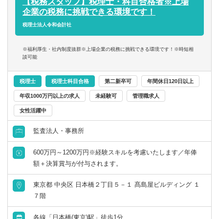
【税務スタッフ】税理士・科目合格者※上場
等）
企業の税務に挑戦できる環境です！
【得られる経験や知識】
税理士法人令和会計社
■上場企業・大企業の高度な税務スキル
■クライアントを一貫して担当する経験
※福利厚生・社内制度抜群※上場企業の税務に挑戦できる環境です！※時短相
■領域ごとでクライアントを区切らないため、税務の専門家
談可能
として幅広い知見が得られる
■長期的なキャリア形成
税理士
税理士科目合格
第二新卒可
年間休日120日以上
年収1000万円以上の求人
未経験可
管理職求人
女性活躍中
監査法人・事務所
600万円～1200万円※経験スキルを考慮いたします／年俸
額＋決算賞与が付与されます。
東京都 中央区 日本橋２丁目５－１ 髙島屋ビルディング １
７階
各線「日本橋(東京)駅」徒歩1分