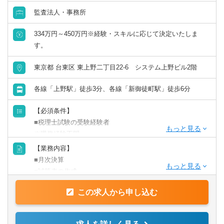
監査法人・事務所
334万円～450万円※経験・スキルに応じて決定いたしま
す。
東京都 台東区 東上野二丁目22-6 システム上野ビル2階
各線「上野駅」徒歩3分、各線「新御徒町駅」徒歩6分
【必須条件】
■税理士試験の受験経験者
※職務経験不問
※新卒・第二新卒の方、歓迎いたします
【業務内容】
■月次決算
【求める人物像】
■試算表の作成
■誰とでも円滑にコミュニケーションをとれる方
■給与計算
■意欲はあるが経験がないのが不安な方
この求人から申し込む
■各種申告書作成
■接客業経験者の方（事務系の仕事が未経験で来られた方が
■巡回業務
たくさん事務所内にいます）
■医療法人の申請