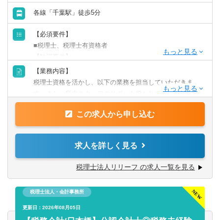
会計事務所・税理士法人
各線「千葉駅」徒歩5分
群馬県
埼玉県
【必須要件】
金融専門職
千葉県
東京都
■税理士、税理士有資格者
【歓迎要件】
すべて選択する
■後輩指導（マネジメント）のご経験
神奈川県
【業務内容】
■会計事務所での勤務のご経験
税理士資格を活かし、以下の業務を担当していただきま
投資銀行系業務
■事業会社経理業務のご経験
す。また、所内スタッフのサポート役としても期待してお
北陸・甲信越
ります。
投資事業
【求める人物像】
この求人から申し込む
【具体的には】
新潟県
富山県
■チャレンジ精神がある
業務は多岐に渡り、コンサルティング業務（30～50件程
税理士事務所での仕事をお客様に対する「サービス」とし
経営／企画／管理／事務
度）や資産税・相続案件（年間10件以上）にも力を入れて
求人を詳しく見る
石川県
福井県
て捉えられる
います。
■コツコツ努力できる
すべて選択する
チャレンジ意欲のある方には、やってみたい業務を積極的
税理士法人リリーフ の求人一覧を見る
■明るい、人と話すのが好き、事務作業が好き、数字にこだ
山梨県
長野県
にお任せ致します！
わる
■税務相談、各種コンサルティング
経理／財務／管理会計
■ゆくゆくは経営層として活躍していきたいという意欲をお
税理士法人・会計事務所
■資産税業務
東海
持ちの方
■各種申告書作成、確定申告業務
更新日：2026年08月05日
経理
■決算業務、年末調整