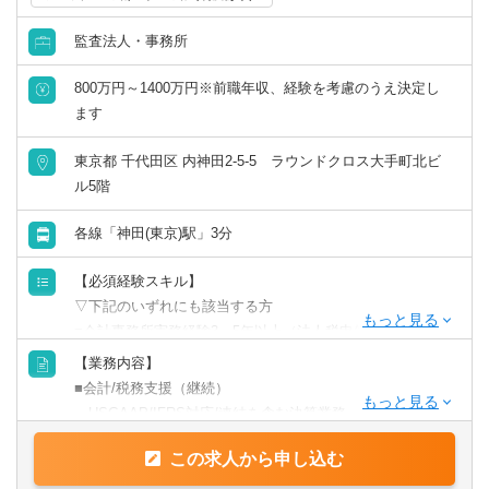
監査法人・事務所
800万円～1400万円※前職年収、経験を考慮のうえ決定し
ます
東京都 千代田区 内神田2-5-5 ラウンドクロス大手町北ビ
ル5階
各線「神田(東京)駅」3分
【必須経験スキル】
▽下記のいずれにも該当する方
■会計事務所実務経験3～5年以上（法人税申告書作成経験必
須）
【業務内容】
■税理士試験の3科目合格者以上（簿財+法人or消費or相続）
■会計/税務支援（継続）
or公認会計士
・USGAAP/IFRS対応/連結を含む決算業務
・各種任意/法定監査
【歓迎要件】
この求人から申し込む
・税務顧問（税務相談）
■金融業界経験のある方
・法人税/消費税/償却資産税の申告代行