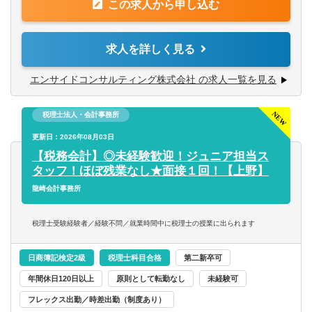
【歓迎】
この求人から申し込む
【具体的には】
・各種資格をお持ちの方
・資金繰りの管理
（簿記・中小企業診断士・ファイナンシャルプランナー・
・利益管理
求人を詳しく見る
公認会計士）
・財務状況改善のための資金調達（融資の借り換えやリス
ケジュールなど）
エンサイドコンサルティング株式会社 の求人一覧を見る
・事業計画の見直しや策定支援
税理士法人・会計事務所
【将来のキャリアパス】
・財務コンサルタントとしてエキスパートを目指す
更新日：2026年08月03日
・税務コンサル領域にもチャレンジ
【税務会計】◎未経験歓迎！ジュニア担当ス
・新規事業立ち上げのためのシステム等に携わる
タッフ！ほぼ残業なし★面接１回！【上野】
あなたのやる気次第で様々なチャレンジができます！
龍崎会計事務所
税理士受験経験者／経験不問／就業時間中に税理士の授業に出られます
日商簿記検定2級
税理士科目合格
第二新卒可
年間休日120日以上
原則として転勤なし
未経験可
フレックス出勤／時差出勤（制度あり）