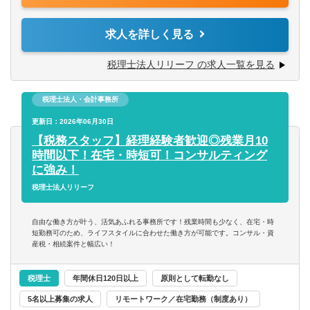
■チャレンジ精神がある
業務は多岐に渡り、コンサルティング業務（30～50件程
税理士事務所での仕事をお客様に対する「サービス」とし
度）や資産税・相続案件（年間10件以上）にも力を入れて
第二新卒可
求人を詳しく見る
て捉えられる
います。
■コツコツ努力できる
チャレンジ意欲のある方には、やってみたい業務を積極的
託児所・育児補助
税理士法人リリーフ の求人一覧を見る
■明るい、人と話すのが好き、事務作業が好き、数字にこだ
にお任せ致します！
わる
■税務相談、各種コンサルティング
エグゼクティブクラスの求人
■ゆくゆくは経営層として活躍していきたいという意欲をお
税理士法人・会計事務所
■資産税業務
持ちの方
■各種申告書作成、確定申告業務
更新日：2026年06月30日
海外赴任の機会あり
■決算業務、年末調整
【税務スタッフ】経理経験者歓迎◎残業月10
※仕事に対する意欲や、上昇志向のある方、大歓迎です！
■関与先への報告
時間以下！在宅・時短可！コンサルティング
人間性を重視しながら採用しているので、たとえ税務の経
MBAホルダー募集
■新規顧客開拓 etc.
に強み！
験が浅くても、意欲がある方はぜひ一度ご応募ください！
税理士法人リリーフ
有形商材の求人
【主な使用ソフト】
マネーフォワード、freee、弥生、達人、TKC
自由な働き方が叶う、活気あふれる事務所です！残業時間も少なく、在宅・時
※その他お客様や職員の要望により導入する可能性あり
管理職求人
短勤務可のため、ライフスタイルに合わせた働き方が可能です。コンサル・資
産税・相続案件と幅広い！
オンライン面接／WEB面接（実績あり）
税理士
年間休日120日以上
原則として転勤なし
5名以上募集の求人
リモートワーク／在宅勤務（制度あり）
語学