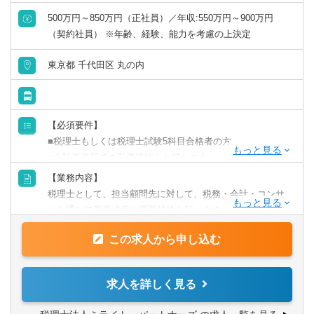
500万円～850万円（正社員）／年収:550万円～900万円
（契約社員） ※年齢、経験、能力を考慮の上決定
東京都 千代田区 丸の内
【必須要件】
■税理士もしくは税理士試験5科目合格者の方
■会計事務所での勤務経験をお持ちの方
【業務内容】
【歓迎要件】
税理士として、担当顧問先に対して、税務・会計・コンサ
■会計事務所での実務経験が豊富な方
ルを通して事業成長や課題解決を行います。
【ポジションの特徴】
この求人から申し込む
【具体的な仕事内容】
税理士としてクライアント業務に集中して取り組んで頂け
・月次帳簿査閲
る環境が整っています。
・顧問先の決算・申告書作成業務
求人を詳しく見る
裁量権をもって働くことができるため、当社の税理士とし
・顧問先からの相談対応
てキャリアを構築していってください！
・事業継承対策や相続のご相談の支援