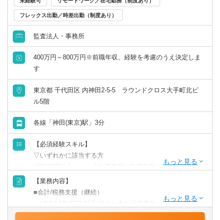
未経験可
リモートワーク／在宅勤務（制度あり）
フレックス出勤／時差出勤（制度あり）
監査法人・事務所
400万円～800万円※前職年収、経験を考慮のうえ決定しま
す
東京都 千代田区 内神田2-5-5 ラウンドクロス大手町北ビ
ル5階
各線「神田(東京)駅」3分
【必須経験スキル】
▽いずれかに該当する方
■簿記2級以上、かつ会計事務所or経理実務経験2年以上（法
人税申告書作成経験必須）
【業務内容】
■税理士試験の簿財2科目合格者以上（+法人or消費or相続1
■会計/税務支援（継続）
科目合格者歓迎）or 公認会計士or 公認会計士試験短答合格
・USGAAP/IFRS対応/連結を含む決算業務
者（実務経験なしでも歓迎）
・各種任意/法定監査