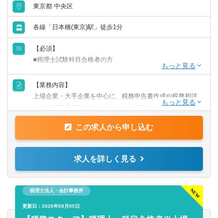
東京都 中央区
各線「日本橋(東京)駅」徒歩1分
【必須】
■税理士試験科目合格者の方
【歓迎】
【業務内容】
■監査法人にて実務経験のある方
上場企業・大手企業を中心に、税務申告書作成や税務相談
■会計事務所にて実務経験のある方
などの税務業務を担当します。クライアントに寄り添いな
■事業会社経理にて実務経験のある方
がら、幅広い税務経験を積むことができます。
この求人から申し込む
【業務詳細】
■税金計算
求人を詳しく見る
■各種税務申告書作成
■年末調整、確定申告業務
■法人設立に関する手続き及び届出
税理士法人・会計事務所
■税務デューデリジェンス
更新日：2026年08月05日
■税務相談、コンサルティング業務（連結納税や組織再編