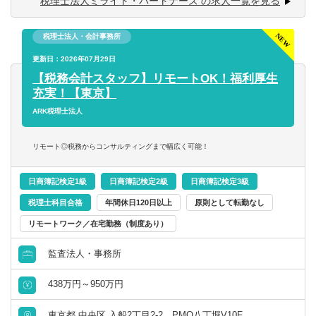
税理士法人ミライト・パートナーズ の求人一覧を見る
会計ソフトへの入力業務はパートの方が対応しますので、
税理士法人・会計事務所
顧問先の対応、入力担当者の指導及びチェック・申告書の
作成が主な業務となります。
更新日：2026年07月29日
-----------------------------------------------------------
【税務会計スタッフ】リモートOK！福利厚生
■顧客について
充実！【東京】
顧問先の業種は飲食、サービス、クリニック・医療法人、
ARK税理士法人
卸、製造業等幅広く多岐に渡ります。（法人：個人＝5:1）
現在200程度の顧問先に月次で関与し、多くは帳簿作成より
リモート◎税務からコンサルティングまで幅広く可能！
関与しています。
また、取引先にて発生する随時発生する業務、例えば相続
日商簿記検定1級
日商簿記検定2級
日商簿記検定3級
に関する内容、助成金や補助金の活用についてもサポート
をしています。
税理士科目合格
年間休日120日以上
原則として転勤なし
リモートワーク／在宅勤務（制度あり）
■その他
「勤務時間に制約がある」等ご家庭の事情やお考えがある
監査法人・事務所
場合、
438万円～950万円
「キャリア構築のためこんな関与先を担当したい」など、
顧問先や担当業務内容について希望があれば、面接にてお
東京都 中央区 入船2丁目2-2 PMO八丁堀V10F