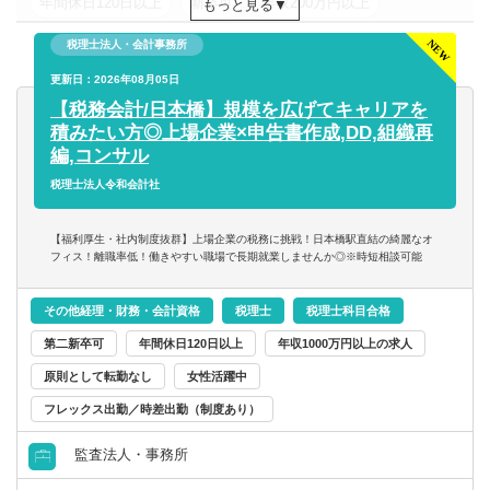
年間休日120日以上
新卒可
年収200万円以上
もっと見る
年収300万円以上
年収400万円以上
年収500万円以上
税理士法人・会計事務所
東京都
更新日：2026年08月05日
関東
【税務会計/日本橋】規模を広げてキャリアを
積みたい方◎上場企業×申告書作成,DD,組織再
編,コンサル
税理士法人令和会計社
【福利厚生・社内制度抜群】上場企業の税務に挑戦！日本橋駅直結の綺麗なオ
フィス！離職率低！働きやすい職場で長期就業しませんか◎※時短相談可能
その他経理・財務・会計資格
税理士
税理士科目合格
第二新卒可
年間休日120日以上
年収1000万円以上の求人
原則として転勤なし
女性活躍中
フレックス出勤／時差出勤（制度あり）
監査法人・事務所