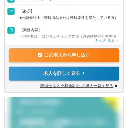
山口県
徳島県
【必須】
■公認会計士（登録済みまたは登録要件を満たしている方）
香川県
愛媛県
【業務内容】
・税務相談、コンサルティング業務（連結納税や組織再編
高知県
等）
・税金計算
この求人から申し込む
九州・沖縄
・各種税務申告書作成
・年末調整、確定申告業務
・法人設立に関する手続き及び届出
福岡県
佐賀県
求人を詳しく見る
・M＆A業務（税務DD等）
様々な企業の税務業務を通し幅広い経験が積めます。
長崎県
熊本県
税理士法人令和会計社 の求人一覧を見る
※税務関連の業務100％となります。
大分県
宮崎県
【同社で働くポイント】
・大手・上場企業の税務を経験することができます。
鹿児島県
沖縄県
・一部ではなくクライアントの税務に一環して携わること
ができます。