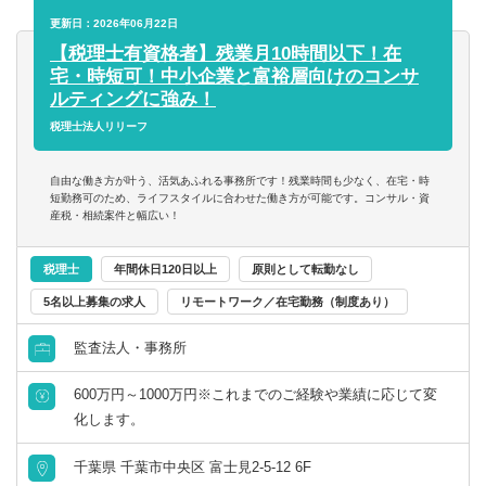
任せします。
更新日：2026年06月22日
・サービス提供に必要な各種データの作成
【税理士有資格者】残業月10時間以下！在
・法令遵守体制の構築支援
宅・時短可！中小企業と富裕層向けのコンサ
・総務・経理部門の組織設計に関するコンサルティング
ルティングに強み！
コンサルタント／監査法人／士業関連
税理士
会計事務所・税理士法人
北海道・東北
・業務プロセスにおける課題の修正指導
税理士法人リリーフ
すべて選択する
税理士科目合格
コンサルティングファーム
北海道
青森県
自由な働き方が叶う、活気あふれる事務所です！残業時間も少なく、在宅・時
短勤務可のため、ライフスタイルに合わせた働き方が可能です。コンサル・資
産税・相続案件と幅広い！
戦略・業務・会計コンサルタント
日商簿記検定1級
事業会社
岩手県
宮城県
税理士
年間休日120日以上
原則として転勤なし
経営・戦略コンサルタント
日商簿記検定2級
金融機関
秋田県
山形県
5名以上募集の求人
リモートワーク／在宅勤務（制度あり）
財務・会計・税務コンサルタント
監査法人・事務所
日商簿記検定3級
福島県
600万円～1000万円※これまでのご経験や業績に応じて変
人事・組織コンサルタント
関東
化します。
その他（コンサルタント）
茨城県
栃木県
千葉県 千葉市中央区 富士見2-5-12 6F