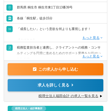
群馬県 桐生市 桐生市東1丁目13番39号
各線「桐生駅」徒歩15分
「成長したい」という意欲を何よりも重視します！
【必須条件】
・特になし
税務監査担当者と連携し、クライアントへの税務・コンサ
ルティングを円滑に進めるためのサポート業務をお任せい
【歓迎条件】
たします。
・日商簿記検定３級以上／Word及びExcelなど基本PCスキ
入社後は、実務を通して学ぶOJT研修からスタート。経験
ル
この求人から申し込む
豊富な代表や先輩社員が、あなたの習熟度に合わせて業務
の基礎から応用まで丁寧に指導します。
専門知識がなくても、着実にスキルを身につけられる環境
求人を詳しく見る
なので、未経験の方でも安心してキャリアをスタートでき
ます。
税理士法人福田会計 の求人一覧を見る
【具体的には】
税理士法人・会計事務所
■税務監査担当のパートナーとして、サポート業務全般をお