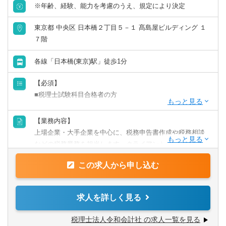
※年齢、経験、能力を考慮のうえ、規定により決定
東京都 中央区 日本橋２丁目５－１ 髙島屋ビルディング １
７階
各線「日本橋(東京)駅」徒歩1分
【必須】
■税理士試験科目合格者の方
【歓迎】
【業務内容】
■監査法人にて実務経験のある方
上場企業・大手企業を中心に、税務申告書作成や税務相談
■会計事務所にて実務経験のある方
などの税務業務を担当します。クライアントに寄り添いな
■事業会社経理にて実務経験のある方
がら、幅広い税務経験を積むことができます。
この求人から申し込む
【業務詳細】
■税金計算
求人を詳しく見る
■各種税務申告書作成
■年末調整、確定申告業務
税理士法人令和会計社 の求人一覧を見る
■法人設立に関する手続き及び届出