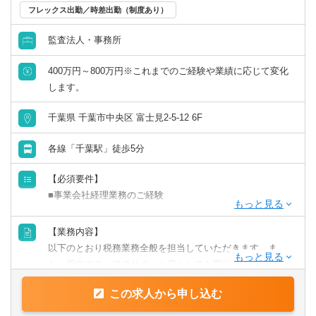
フレックス出勤／時差出勤（制度あり）
英語力を活かす
監査法人・事務所
中国語を活かす
400万円～800万円※これまでのご経験や業績に応じて変化
します。
その他語学を活かす
千葉県 千葉市中央区 富士見2-5-12 6F
各線「千葉駅」徒歩5分
【必須要件】
■事業会社経理業務のご経験
【歓迎要件】
【業務内容】
■後輩指導（マネジメント）のご経験
以下のとおり税務業務全般を担当していただきます。ま
■税理士科目合格/簿記等の資格をお持ちの方
た、所内スタッフのサポート役としても期待しておりま
す。
【求める人物像】
この求人から申し込む
【具体的には】
■チャレンジ精神がある
業務は多岐に渡り、コンサルティング業務（30～50件程