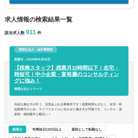
年収を選択
求人情報の検索結果一覧
911
該当求人数
件
以上
従業員数
税理士法人・会計事務所
更新日：2026年06月30日
以上
【税務スタッフ】残業月10時間以下！在宅・
時短可！中小企業・富裕層のコンサルティン
グに強み！
フリーワード
税理士法人リリーフ
自由な働き方が叶う、活気あふれる事務所です！残業時間も少なく、在宅・時
短勤務可のため、ライフスタイルに合わせた働き方が可能です。コンサル・資
産税・相続案件と幅広い！
企業名のみで検索
税理士
年間休日120日以上
原則として転勤なし
休日・働き方