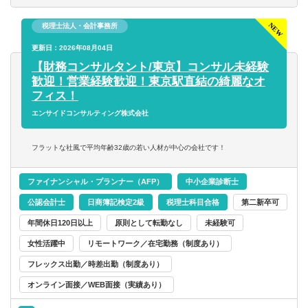
■税務デューデリジェンス
税理士法人・会計事務所
■税務相談、コンサルティング業務（連結納税や組織再編
等）
更新日：2026年08月04日
【財務コンサルタント/東京】コンサル未経験
【得られる経験や知識】
歓迎！営業経験歓迎！東京駅直結の綺麗なオ
■上場企業・大企業の高度な税務スキル
フィス！
■クライアントを一貫して担当する経験
エンサイドコンサルティング株式会社
■領域ごとでクライアントを区切らないため、税務の専門家
として幅広い知見が得られる
フラットな社風で平均年齢32歳の若い人材が中心の会社です！
■長期的なキャリア形成
ファイナンシャル・プランナー（AFP）
中小企業診断士
公認会計士
日商簿記検定2級
税理士科目合格
第二新卒可
年間休日120日以上
原則として転勤なし
未経験可
女性活躍中
リモートワーク／在宅勤務（制度あり）
フレックス出勤／時差出勤（制度あり）
オンライン面接／WEB面接（実績あり）