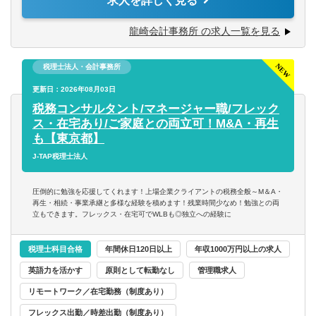
求人を詳しく見る
■新しい物事にチャレンジしたい方
※コンサルティング業務を覚え、医療法人の申請など書類
も作れるようになるには5年は最低かかります。
龍崎会計事務所 の求人一覧を見る
（担当件数目安：半年終了後 0件、1年目終了時 約2件、2
年目終了時 約5件）
税理士法人・会計事務所
※入社後にクライアントとはLINE WORKSでのやり取りが
あります。
更新日：2026年08月03日
税務コンサルタント/マネージャー職/フレック
同社は働きやすい環境づくりに力を入れています。一方
ス・在宅あり/ご家庭との両立可！M&A・再生
で、業務中は単なる作業ではなく、思考力や主体性が求め
も【東京都】
られる場面も多く、やりがいを感じられる仕事です。
J-TAP税理士法人
【使用ソフト】
圧倒的に勉強を応援してくれます！上場企業クライアントの税務全般～M＆A・
■弥生
再生・相続・事業承継と多様な経験を積めます！残業時間少なめ！勉強との両
立もできます。フレックス・在宅可でWLBも◎独立への経験に
■達人
税理士科目合格
年間休日120日以上
年収1000万円以上の求人
英語力を活かす
原則として転勤なし
管理職求人
リモートワーク／在宅勤務（制度あり）
フレックス出勤／時差出勤（制度あり）