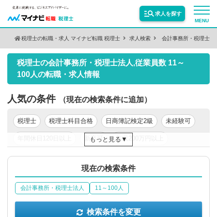
求人を探す
MENU
税理士の転職・求人 マイナビ転職 税理士
求人検索
会計事務所・税理士法
検索条件を変更
サービス紹介
税理士の会計事務所・税理士法人,従業員数 11～
保有資格
絞り込む
100人の転職・求人情報
転職お役立ち情報
人気の条件
（現在の検索条件に追加）
絞り込む
業種
業界情報
税理士
税理士科目合格
日商簿記検定2級
未経験可
年間休日120日以上
新卒可
年収200万円以上
もっと見る
求人情報
職種
絞り込む
年収300万円以上
年収400万円以上
年収500万円以上
現在の検索条件
東京都
関東
会計事務所・税理士法人
11～100人
絞り込む
勤務地
検索条件を変更