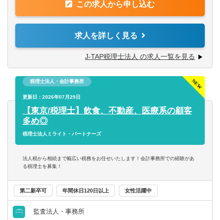
この求人から申し込む
・税務顧問（税務相談）
【求める人材】
・法人税/消費税/償却資産税の申告代行
■ 謙虚さと素直さがある方（コミュニケーションと協力）
・入出金、記帳、給与計算等事務代行
求人を詳しく見る
■コミュニケーション能力が高く人と信頼関係を構築できる
・資産税（相続対策）コンサルティング
方（コミュニケーションと協力）
J-TAP税理士法人 の求人一覧を見る
■悪いことも含めあらゆる事象を自己成長機会だと捉えるこ
■税務支援（スポット）
とができる（主体性）
・個人/相続の申告代行
■成長意欲が高い（プロフェッショナリズム）
税理士法人・会計事務所
・税務面の調査（税務DD）
・組織再編ストラクチャーの検討/実行支援
更新日：2026年07月29日
【東京/税理士】飲食、不動産、医療系の顧客
※経験スキルによってお任せする業務は異なります。
多め◎
＜在宅勤務について＞
税理士法人ミライト・パートナーズ
業務に慣れていただくまでは基本的に出社いただく前提と
なり、慣れてきてから最大週1～2日のリモートワークが可
法人税から相続まで幅広い税務をお任せいたします！会計事務所での経験があ
能です。
る税理士を募集！
第二新卒可
年間休日120日以上
女性活躍中
監査法人・事務所