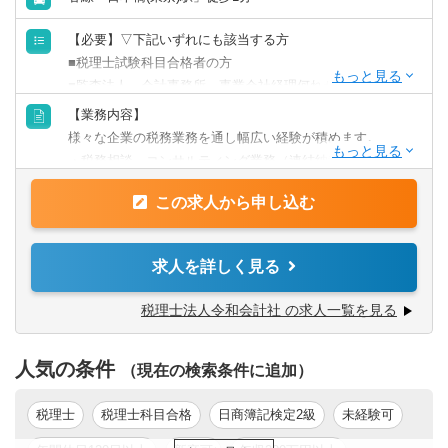
【必要】▽下記いずれにも該当する方
■税理士試験科目合格者の方
■監査法人、会計事務所、事業会社経理何れかの経験を有す
る方となります。
【業務内容】
【歓迎】
様々な企業の税務業務を通し幅広い経験が積めます。
■税理士資格保有者
・税務相談、コンサルティング業務（連結納税や組織再編
■官報合格者
等）
この求人から申し込む
・税務デューデリジェンス
・税金計算
・各種税務申告書作成
求人を詳しく見る
・年末調整、確定申告業務
・法人設立に関する手続き及び届出
税理士法人令和会計社 の求人一覧を見る
【同社で働くポイント】
人気の条件
・大手・上場企業の税務を経験することができます。
（現在の検索条件に追加）
・一部ではなくクライアントの税務に一環して携わること
ができます。
税理士
税理士科目合格
日商簿記検定2級
未経験可