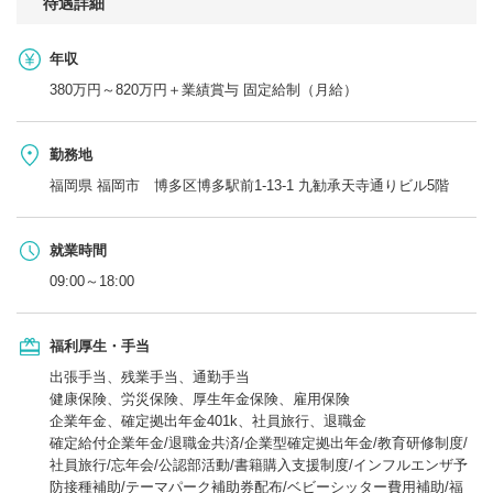
待遇詳細
年収
380万円～820万円＋業績賞与 固定給制（月給）
勤務地
福岡県 福岡市 博多区博多駅前1-13-1 九勧承天寺通りビル5階
就業時間
09:00～18:00
福利厚生・手当
出張手当、残業手当、通勤手当
健康保険、労災保険、厚生年金保険、雇用保険
企業年金、確定拠出年金401k、社員旅行、退職金
確定給付企業年金/退職金共済/企業型確定拠出年金/教育研修制度/
社員旅行/忘年会/公認部活動/書籍購入支援制度/インフルエンザ予
防接種補助/テーマパーク補助券配布/ベビーシッター費用補助/福