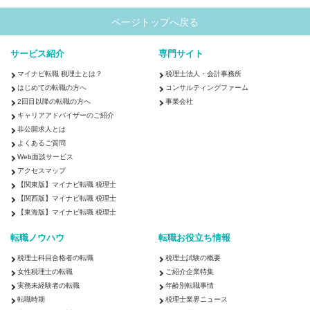
ページトップへ戻る
サービス紹介
専門サイト
マイナビ転職 税理士とは？
税理士法人・会計事務所
はじめての転職の方へ
コンサルティングファーム
2回目以降の転職の方へ
事業会社
キャリアアドバイザーのご紹介
非公開求人とは
よくあるご質問
Web面談サービス
アクセスマップ
【関東版】マイナビ転職 税理士
【関西版】マイナビ転職 税理士
【東海版】マイナビ転職 税理士
転職ノウハウ
転職お役立ち情報
税理士科目合格者の転職
税理士試験の概要
女性税理士の転職
ご紹介企業特集
実務未経験者の転職
年齢別転職事情
転職時期
税理士業界ニュース