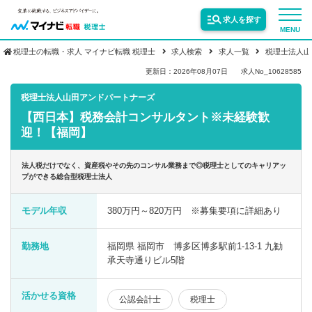
求人を探す
MENU
税理士の転職・求人 マイナビ転職 税理士
求人検索
求人一覧
税理士法人山
サービス紹介
更新日：2026年08月07日
求人No_10628585
税理士法人山田アンドパートナーズ
【西日本】税務会計コンサルタント※未経験歓
転職お役立ち情報
迎！【福岡】
業界情報
法人税だけでなく、資産税やその先のコンサル業務まで◎税理士としてのキャリアッ
プができる総合型税理士法人
求人情報
モデル年収
380万円～820万円 ※募集要項に詳細あり
勤務地
福岡県 福岡市 博多区博多駅前1-13-1 九勧
承天寺通りビル5階
活かせる資格
公認会計士
税理士