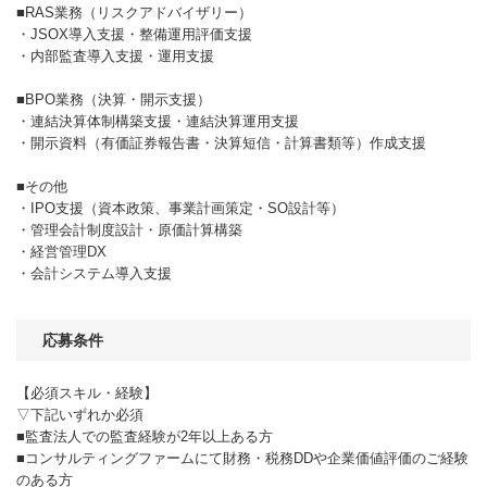
■RAS業務（リスクアドバイザリー）
・JSOX導入支援・整備運用評価支援
・内部監査導入支援・運用支援
■BPO業務（決算・開示支援）
・連結決算体制構築支援・連結決算運用支援
・開示資料（有価証券報告書・決算短信・計算書類等）作成支援
■その他
・IPO支援（資本政策、事業計画策定・SO設計等）
・管理会計制度設計・原価計算構築
・経営管理DX
・会計システム導入支援
応募条件
【必須スキル・経験】
▽下記いずれか必須
■監査法人での監査経験が2年以上ある方
■コンサルティングファームにて財務・税務DDや企業価値評価のご経験
のある方