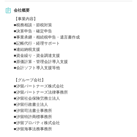
会社概要
【事業内容】
■税務相談・節税対策
■決算申告・確定申告
■事業承継・相続税申告・遺言書作成
■記帳代行・経理サポート
■連結納税支援
■資金繰り・資金調達支援
■原価計算・管理会計導入支援
■会計ソフト導入支援等他
【グループ会社】
■汐留パートナーズ株式会社
■汐留パートナーズ法律事務所
■汐留社会保険労務士法人
■汐留行政書士法人
■汐留司法書士事務所
■汐留特許商標事務所
■汐留プロパティ株式会社
■汐留海事法務事務所