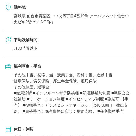
勤務地
宮城県 仙台市青葉区 中央四丁目4番19号 アーバンネット仙台中
央ビル2階 YUI NOS内
平均残業時間
月30時間以下
福利厚生・手当
その他手当、役職手当、残業手当、資格手当、通勤手当
健康保険、労災保険、厚生年金保険、雇用保険
その他制度、退職金
■健康診断 ■インフルエンザ予防接種 ■部活動補助制度 ■懇親会会
社補助 ■ワーケーション制度 ■インセンティブ制度 ■副業可 【手
当】 ■役職手当：アシスタントマネージャーは40,000円一律に支
給。 ■資格手当：保有資格に応じて別途支給。 ■在宅勤務手当
休日・休暇