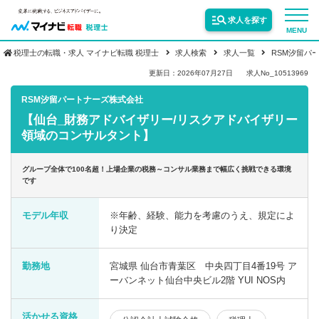
求人を探す
MENU
税理士の転職・求人 マイナビ転職 税理士
求人検索
求人一覧
RSM汐留パ
サービス紹介
更新日：2026年07月27日
求人No_10513969
RSM汐留パートナーズ株式会社
【仙台_財務アドバイザリー/リスクアドバイザリー
転職お役立ち情報
領域のコンサルタント】
業界情報
グループ全体で100名超！上場企業の税務～コンサル業務まで幅広く挑戦できる環境
です
求人情報
モデル年収
※年齢、経験、能力を考慮のうえ、規定によ
り決定
勤務地
宮城県 仙台市青葉区 中央四丁目4番19号 ア
ーバンネット仙台中央ビル2階 YUI NOS内
活かせる資格