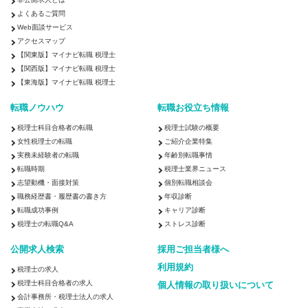
よくあるご質問
Web面談サービス
アクセスマップ
【関東版】マイナビ転職 税理士
【関西版】マイナビ転職 税理士
【東海版】マイナビ転職 税理士
転職ノウハウ
転職お役立ち情報
税理士科目合格者の転職
税理士試験の概要
女性税理士の転職
ご紹介企業特集
実務未経験者の転職
年齢別転職事情
転職時期
税理士業界ニュース
志望動機・面接対策
個別転職相談会
職務経歴書・履歴書の書き方
年収診断
転職成功事例
キャリア診断
税理士の転職Q&A
ストレス診断
公開求人検索
採用ご担当者様へ
利用規約
税理士の求人
税理士科目合格者の求人
個人情報の取り扱いについて
会計事務所・税理士法人の求人